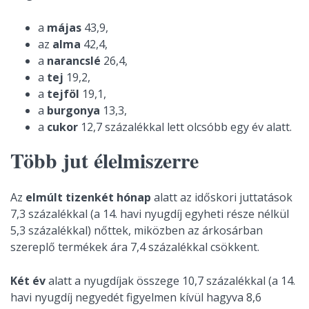
a
májas
43,9,
az
alma
42,4,
a
narancslé
26,4,
a
tej
19,2,
a
tejföl
19,1,
a
burgonya
13,3,
a
cukor
12,7 százalékkal lett olcsóbb egy év alatt.
Több jut élelmiszerre
Az
elmúlt tizenkét hónap
alatt az időskori juttatások
7,3 százalékkal (a 14. havi nyugdíj egyheti része nélkül
5,3 százalékkal) nőttek, miközben az árkosárban
szereplő termékek ára 7,4 százalékkal csökkent.
Két év
alatt a nyugdíjak összege 10,7 százalékkal (a 14.
havi nyugdíj negyedét figyelmen kívül hagyva 8,6