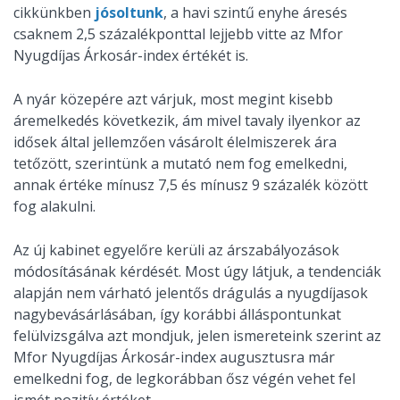
cikkünkben
jósoltunk
, a havi szintű enyhe áresés
csaknem 2,5 százalékponttal lejjebb vitte az Mfor
Nyugdíjas Árkosár-index értékét is.
A nyár közepére azt várjuk, most megint kisebb
áremelkedés következik, ám mivel tavaly ilyenkor az
idősek által jellemzően vásárolt élelmiszerek ára
tetőzött, szerintünk a mutató nem fog emelkedni,
annak értéke mínusz 7,5 és mínusz 9 százalék között
fog alakulni.
Az új kabinet egyelőre kerüli az árszabályozások
módosításának kérdését. Most úgy látjuk, a tendenciák
alapján nem várható jelentős drágulás a nyugdíjasok
nagybevásárlásában, így korábbi álláspontunkat
felülvizsgálva azt mondjuk, jelen ismereteink szerint az
Mfor Nyugdíjas Árkosár-index augusztusra már
emelkedni fog, de legkorábban ősz végén vehet fel