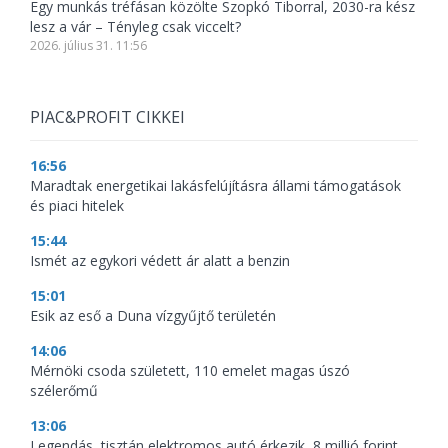
Egy munkás tréfásan közölte Szopkó Tiborral, 2030-ra kész
lesz a vár – Tényleg csak viccelt?
2026. július 31. 11:56
PIAC&PROFIT CIKKEI
16:56
Maradtak energetikai lakásfelújításra állami támogatások
és piaci hitelek
15:44
Ismét az egykori védett ár alatt a benzin
15:01
Esik az eső a Duna vízgyűjtő területén
14:06
Mérnöki csoda született, 110 emelet magas úszó
szélerőmű
13:06
Legendás, tisztán elektromos autó érkezik, 8 millió forint