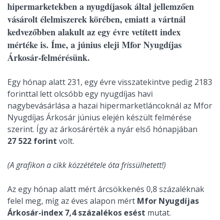
hipermarketekben a nyugdíjasok által jellemzően
vásárolt élelmiszerek körében, emiatt a vártnál
kedvezőbben alakult az egy évre vetített index
mértéke is. Íme, a június eleji Mfor Nyugdíjas
Árkosár-felmérésünk.
Egy hónap alatt 231, egy évre visszatekintve pedig 2183
forinttal lett olcsóbb egy nyugdíjas havi
nagybevásárlása a hazai hipermarketláncoknál az Mfor
Nyugdíjas Árkosár június elején készült felmérése
szerint. Így az árkosárérték a nyár első hónapjában
27 522 forint
volt.
(A grafikon a cikk közzététele óta frissülhetett!)
Az egy hónap alatt mért árcsökkenés 0,8 százaléknak
felel meg, míg az éves alapon mért
Mfor Nyugdíjas
Árkosár-index 7,4 százalékos esést
mutat.