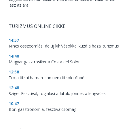
lesz az ára
TURIZMUS ONLINE CIKKEI
14:57
Nincs összeomlás, de új kihívásokkal küzd a hazai turizmus
14:40
Magyar gasztrosiker a Costa del Solon
12:58
Trója titkai hamarosan nem titkok többé
12:48
Sziget Fesztivál, foglalási adatok: jönnek a lengyelek
10:47
Bor, gasztronómia, fesztiválcsomag