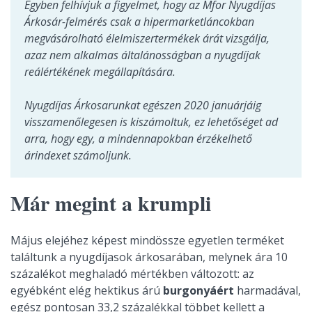
Egyben felhívjuk a figyelmet, hogy az Mfor Nyugdíjas
Árkosár-felmérés csak a hipermarketláncokban
megvásárolható élelmiszertermékek árát vizsgálja,
azaz nem alkalmas általánosságban a nyugdíjak
reálértékének megállapítására.
Nyugdíjas Árkosarunkat egészen 2020 januárjáig
visszamenőlegesen is kiszámoltuk, ez lehetőséget ad
arra, hogy egy, a mindennapokban érzékelhető
árindexet számoljunk.
Már megint a krumpli
Május elejéhez képest mindössze egyetlen terméket
találtunk a nyugdíjasok árkosarában, melynek ára 10
százalékot meghaladó mértékben változott: az
egyébként elég hektikus árú
burgonyáért
harmadával,
egész pontosan 33,2 százalékkal többet kellett a