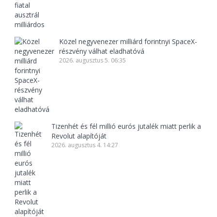
Közel negyvenezer milliárd forintnyi SpaceX-
részvény válhat eladhatóvá
2026. augusztus 5. 06:35
Tizenhét és fél millió eurós jutalék miatt perlik a
Revolut alapítóját
2026. augusztus 4. 14:27