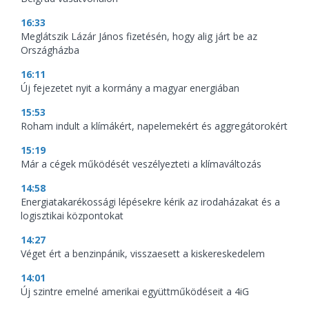
16:33
Meglátszik Lázár János fizetésén, hogy alig járt be az
Országházba
16:11
Új fejezetet nyit a kormány a magyar energiában
15:53
Roham indult a klímákért, napelemekért és aggregátorokért
15:19
Már a cégek működését veszélyezteti a klímaváltozás
14:58
Energiatakarékossági lépésekre kérik az irodaházakat és a
logisztikai központokat
14:27
Véget ért a benzinpánik, visszaesett a kiskereskedelem
14:01
Új szintre emelné amerikai együttműködéseit a 4iG