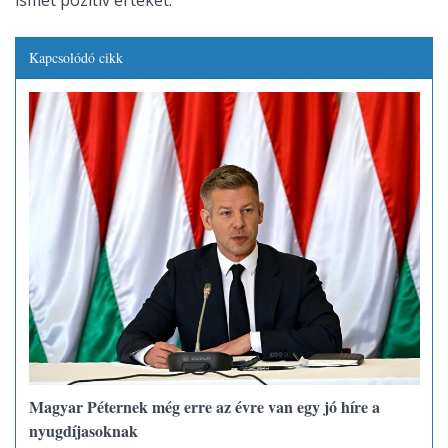
ismét pozitív értéket.
Kapcsolódó cikk
Magyar Péternek még erre az évre van egy jó híre a
nyugdíjasoknak