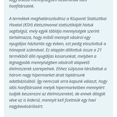
honfitársaink.
A termékek meghatározásához a Központi Statisztikai
Hivatal (KSH) életszínvonal statisztikáját hívtuk
segítségül, mely egyik táblája mennyiségek szerint
tartalmazza, hogy miből mennyit vásárol egy
nyugdíjas háztartás egy évben, ezt pedig elosztottuk a
hónapok számával. Ez alapján állítottuk össze a 21
termékből álló nyugdíjas kosarunkat, melyben a
legnagyobb mennyiségben vásárolt alapvető
élelmiszerek szerepelnek. Ehhez súlyozva társítottuk a
három nagy hipermarket árait laptársunk
adatbázisából. Így nemcsak arra kapunk választ, hogy
idős honfitársaink melyik hipermarketben mennyiért
tudják beszerezni az élelmiszereket, de ennek átlagát
véve az is kiderül, mennyit kell fizetniük egy havi
nagybevásárlásért.