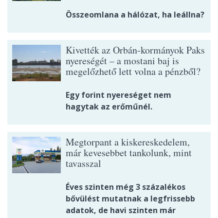
Összeomlana a hálózat, ha leállna?
Kivették az Orbán-kormányok Paks
nyereségét – a mostani baj is
megelőzhető lett volna a pénzből?
Egy forint nyereséget nem
hagytak az erőműnél.
Megtorpant a kiskereskedelem,
már kevesebbet tankolunk, mint
tavasszal
Éves szinten még 3 százalékos
bővülést mutatnak a legfrissebb
adatok, de havi szinten már