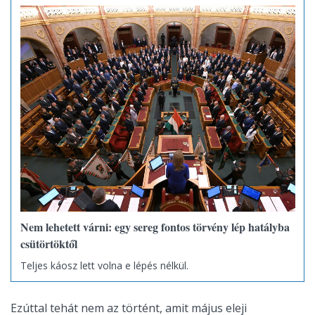
Nem lehetett várni: egy sereg fontos törvény lép hatályba
csütörtöktől
Teljes káosz lett volna e lépés nélkül.
Ezúttal tehát nem az történt, amit május eleji