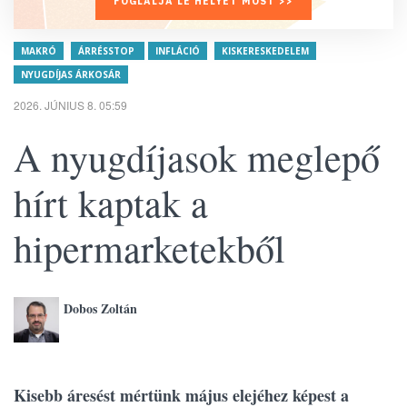
FOGLALJA LE HELYÉT MOST >>
MAKRÓ
ÁRRÉSSTOP
INFLÁCIÓ
KISKERESKEDELEM
NYUGDÍJAS ÁRKOSÁR
2026. JÚNIUS 8. 05:59
A nyugdíjasok meglepő
hírt kaptak a
hipermarketekből
Dobos Zoltán
Kisebb áresést mértünk május elejéhez képest a