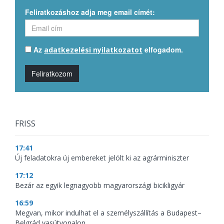
Feliratkozáshoz adja meg email címét:
Az
elfogadom.
adatkezelési nyilatkozatot
Feliratkozom
FRISS
17:41
Új feladatokra új embereket jelölt ki az agrárminiszter
17:12
Bezár az egyik legnagyobb magyarországi bicikligyár
16:59
Megvan, mikor indulhat el a személyszállítás a Budapest–
Belgrád vasútvonalon