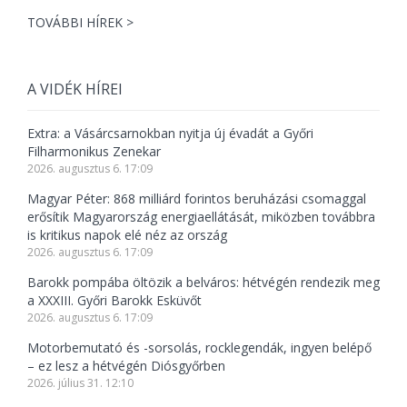
TOVÁBBI HÍREK >
A VIDÉK HÍREI
Extra: a Vásárcsarnokban nyitja új évadát a Győri
Filharmonikus Zenekar
2026. augusztus 6. 17:09
Magyar Péter: 868 milliárd forintos beruházási csomaggal
erősítik Magyarország energiaellátását, miközben továbbra
is kritikus napok elé néz az ország
2026. augusztus 6. 17:09
Barokk pompába öltözik a belváros: hétvégén rendezik meg
a XXXIII. Győri Barokk Esküvőt
2026. augusztus 6. 17:09
Motorbemutató és -sorsolás, rocklegendák, ingyen belépő
– ez lesz a hétvégén Diósgyőrben
2026. július 31. 12:10