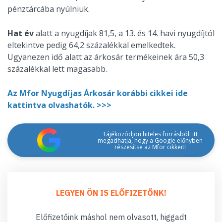
pénztárcába nyúlniuk.
Hat év
alatt a nyugdíjak 81,5, a 13. és 14. havi nyugdíjtól
eltekintve pedig 64,2 százalékkal emelkedtek.
Ugyanezen idő alatt az árkosár termékeinek ára 50,3
százalékkal lett magasabb.
Az Mfor Nyugdíjas Árkosár korábbi cikkei ide
kattintva olvashatók. >>>
Tájékozódjon hiteles forrásból: itt
megadhatja, hogy a Google előnyben
részesítse az Mfor cikkeit!
LEGYEN ÖN IS ELŐFIZETŐNK!
Előfizetőink máshol nem olvasott, higgadt