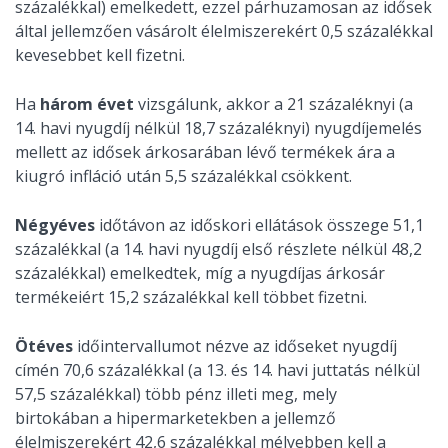
százalékkal) emelkedett, ezzel párhuzamosan az idősek
által jellemzően vásárolt élelmiszerekért 0,5 százalékkal
kevesebbet kell fizetni.
Ha
három évet
vizsgálunk, akkor a 21 százaléknyi (a
14. havi nyugdíj nélkül 18,7 százaléknyi) nyugdíjemelés
mellett az idősek árkosarában lévő termékek ára a
kiugró infláció után 5,5 százalékkal csökkent.
Négyéves
időtávon az időskori ellátások összege 51,1
százalékkal (a 14. havi nyugdíj első részlete nélkül 48,2
százalékkal) emelkedtek, míg a nyugdíjas árkosár
termékeiért 15,2 százalékkal kell többet fizetni.
Ötéves
időintervallumot nézve az időseket nyugdíj
címén 70,6 százalékkal (a 13. és 14. havi juttatás nélkül
57,5 százalékkal) több pénz illeti meg, mely
birtokában a hipermarketekben a jellemző
élelmiszerekért 42,6 százalékkal mélyebben kell a