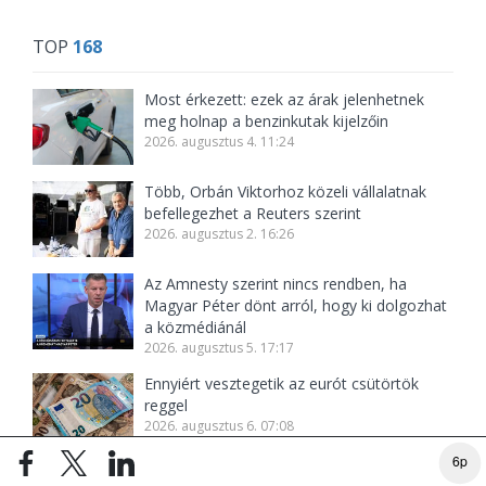
TOP
168
Most érkezett: ezek az árak jelenhetnek
meg holnap a benzinkutak kijelzőin
2026. augusztus 4. 11:24
Több, Orbán Viktorhoz közeli vállalatnak
befellegezhet a Reuters szerint
2026. augusztus 2. 16:26
Az Amnesty szerint nincs rendben, ha
Magyar Péter dönt arról, hogy ki dolgozhat
a közmédiánál
2026. augusztus 5. 17:17
Ennyiért vesztegetik az eurót csütörtök
reggel
2026. augusztus 6. 07:08
6p
Nem a véletlen műve volt a paksi leállás