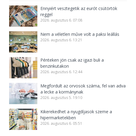
Ennyiért vesztegetik az eurót csütörtök
reggel
2026. augusztus 6. 07:08
Nem a véletlen műve volt a paksi leállás
2026. augusztus 6. 13:21
Pénteken jön csak az igazi buli a
benzinkutakon
2026. augusztus 6. 12:44
Megfordult az orvosok száma, fel van adva
a lecke a kormánynak
2026. augusztus 5. 19:10
Kikerekedhet a nyugdíjasok szeme a
hipermarketekben
2026. augusztus 6. 05:51