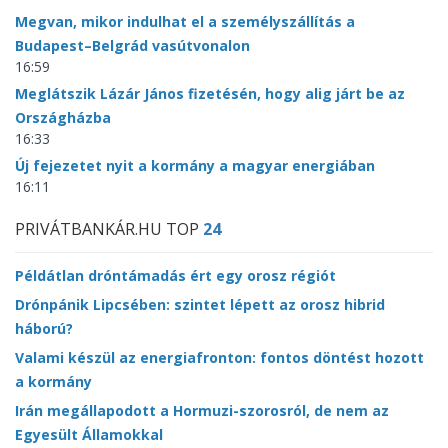
Megvan, mikor indulhat el a személyszállítás a
Budapest–Belgrád vasútvonalon
16:59
Meglátszik Lázár János fizetésén, hogy alig járt be az
Országházba
16:33
Új fejezetet nyit a kormány a magyar energiában
16:11
PRIVÁTBANKÁR.HU TOP
24
Példátlan dróntámadás ért egy orosz régiót
Drónpánik Lipcsében: szintet lépett az orosz hibrid
háború?
Valami készül az energiafronton: fontos döntést hozott
a kormány
Irán megállapodott a Hormuzi-szorosról, de nem az
Egyesült Államokkal