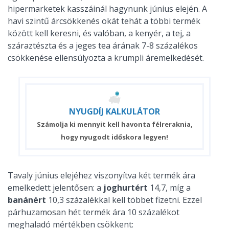
hipermarketek kasszáinál hagynunk június elején. A
havi szintű árcsökkenés okát tehát a többi termék
között kell keresni, és valóban, a kenyér, a tej, a
száraztészta és a jeges tea árának 7-8 százalékos
csökkenése ellensúlyozta a krumpli áremelkedését.
NYUGDÍJ
KALKULÁTOR
Számolja ki mennyit kell havonta félreraknia,
hogy nyugodt időskora legyen!
Tavaly június elejéhez viszonyítva két termék ára
emelkedett jelentősen: a
joghurtért
14,7, míg a
banánért
10,3 százalékkal kell többet fizetni. Ezzel
párhuzamosan hét termék ára 10 százalékot
meghaladó mértékben csökkent: