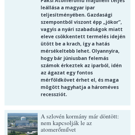
Paksi Atomerőmű majdnem teljes
leállása a magyar ipar
teljesítményében. Gazdasági
szempontból viszont épp „jókor”,
vagyis a nyári szabadságok miatt
eleve csökkentett termelés idején
ütött be a krach, így a hatás
mérsékeltebb lehet. Olyannyira,
hogy bár júniusban felemás
számok érkeztek az iparból, idén
az ágazat egy fontos
mérföldkövet érhet el, és maga
mögött hagyhatja a hároméves
recessziót.
A szlovén kormány már döntött:
nem kapcsolják le az
atomerőművet