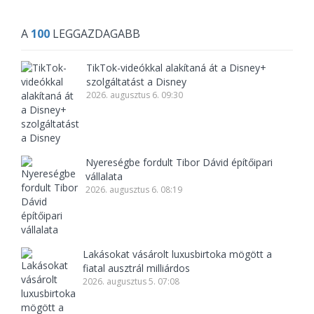
A
100
LEGGAZDAGABB
TikTok-videókkal alakítaná át a Disney+
szolgáltatást a Disney
2026. augusztus 6. 09:30
Nyereségbe fordult Tibor Dávid építőipari
vállalata
2026. augusztus 6. 08:19
Lakásokat vásárolt luxusbirtoka mögött a
fiatal ausztrál milliárdos
2026. augusztus 5. 07:08