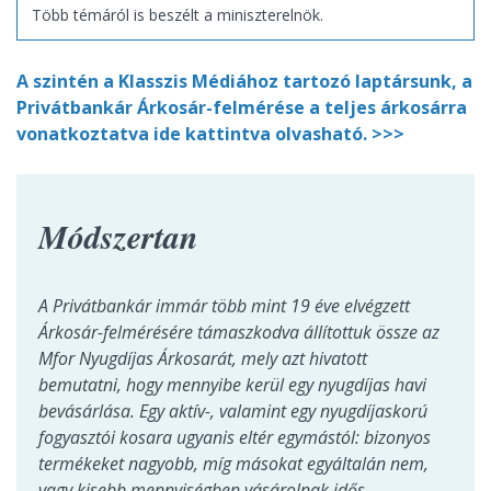
Több témáról is beszélt a miniszterelnök.
A szintén a Klasszis Médiához tartozó laptársunk, a
Privátbankár Árkosár-felmérése a teljes árkosárra
vonatkoztatva ide kattintva olvasható. >>>
Módszertan
A Privátbankár immár több mint 19 éve elvégzett
Árkosár-felmérésére támaszkodva állítottuk össze az
Mfor Nyugdíjas Árkosarát, mely azt hivatott
bemutatni, hogy mennyibe kerül egy nyugdíjas havi
bevásárlása. Egy aktív-, valamint egy nyugdíjaskorú
fogyasztói kosara ugyanis eltér egymástól: bizonyos
termékeket nagyobb, míg másokat egyáltalán nem,
vagy kisebb mennyiségben vásárolnak idős