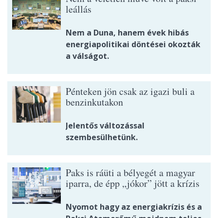
leállás
Nem a Duna, hanem évek hibás
energiapolitikai döntései okozták
a válságot.
Pénteken jön csak az igazi buli a
benzinkutakon
Jelentős változással
szembesülhetünk.
Paks is ráüti a bélyegét a magyar
iparra, de épp „jókor” jött a krízis
Nyomot hagy az energiakrízis és a