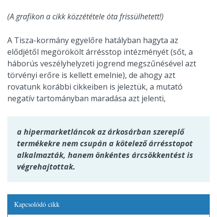
(A grafikon a cikk közzététele óta frissülhetett!)
A Tisza-kormány egyelőre hatályban hagyta az
elődjétől megörökölt árrésstop intézményét (sőt, a
háborús veszélyhelyzeti jogrend megszűnésével azt
törvényi erőre is kellett emelnie), de ahogy azt
rovatunk korábbi cikkeiben is jeleztük, a mutató
negatív tartományban maradása azt jelenti,
a hipermarketláncok az árkosárban szereplő
termékekre nem csupán a kötelező árrésstopot
alkalmazták, hanem önkéntes árcsökkentést is
végrehajtottak.
Kapcsolódó cikk