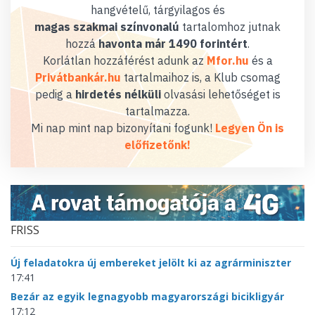
hangvételű, tárgyilagos és
magas szakmai színvonalú
tartalomhoz jutnak
hozzá
havonta már 1490 forintért
.
Korlátlan hozzáférést adunk az
Mfor.hu
és a
Privátbankár.hu
tartalmaihoz is, a Klub csomag
pedig a
hirdetés nélküli
olvasási lehetőséget is
tartalmazza.
Mi nap mint nap bizonyítani fogunk!
Legyen Ön is
előfizetőnk!
FRISS
Új feladatokra új embereket jelölt ki az agrárminiszter
17:41
Bezár az egyik legnagyobb magyarországi bicikligyár
17:12