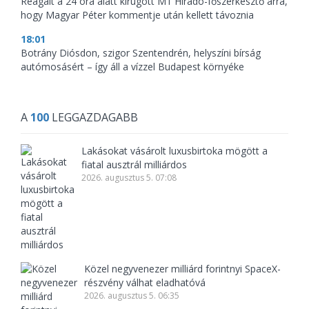
Reagált a 24 óra alatt kirúgott M1 Híradó-főszerkesztő arra,
hogy Magyar Péter kommentje után kellett távoznia
18:01
Botrány Diósdon, szigor Szentendrén, helyszíni bírság
autómosásért – így áll a vízzel Budapest környéke
A
100
LEGGAZDAGABB
Lakásokat vásárolt luxusbirtoka mögött a
fiatal ausztrál milliárdos
2026. augusztus 5. 07:08
Közel negyvenezer milliárd forintnyi SpaceX-
részvény válhat eladhatóvá
2026. augusztus 5. 06:35