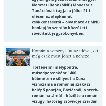
Nemzeti Bank (MNB) Monetáris
Tanácsának tagjai a július 21-i
ülésen az alapkamat
csökkentéséről – olvasható az MNB
honlapján szerdán közzétett
rövidített jegyzőkönyvben.
Románia versenyt fut az idővel, ott
még csak most jöhet a neheze
Történelmi mélypontra,
másodpercenként 1400
köbméterre süllyedt a Duna
vízhozama a romániai szakasz
belépő pontján, Báziásnál, a szerb-
román határnál – közölte a román
vízügyi hatóság szóvivője szerdán.