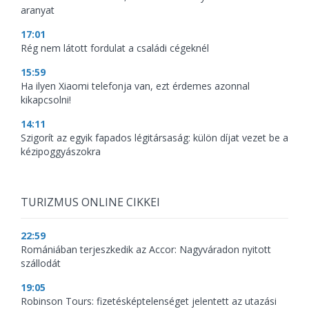
aranyat
17:01
Rég nem látott fordulat a családi cégeknél
15:59
Ha ilyen Xiaomi telefonja van, ezt érdemes azonnal
kikapcsolni!
14:11
Szigorít az egyik fapados légitársaság: külön díjat vezet be a
kézipoggyászokra
TURIZMUS ONLINE CIKKEI
22:59
Romániában terjeszkedik az Accor: Nagyváradon nyitott
szállodát
19:05
Robinson Tours: fizetésképtelenséget jelentett az utazási