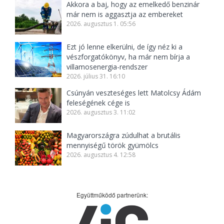
Akkora a baj, hogy az emelkedő benzinár
már nem is aggasztja az embereket
2026. augusztus 1. 05:56
Ezt jó lenne elkerülni, de így néz ki a
vészforgatókönyv, ha már nem bírja a
villamosenergia-rendszer
2026. július 31. 16:10
Csúnyán veszteséges lett Matolcsy Ádám
feleségének cége is
2026. augusztus 3. 11:02
Magyarországra zúdulhat a brutális
mennyiségű török gyümölcs
2026. augusztus 4. 12:58
Együttműködő partnerünk: