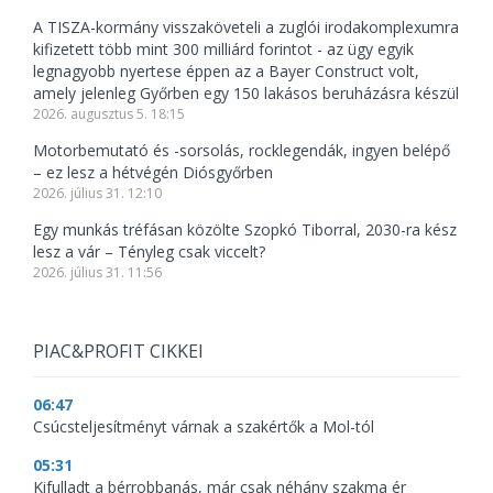
A TISZA-kormány visszaköveteli a zuglói irodakomplexumra
kifizetett több mint 300 milliárd forintot - az ügy egyik
legnagyobb nyertese éppen az a Bayer Construct volt,
amely jelenleg Győrben egy 150 lakásos beruházásra készül
2026. augusztus 5. 18:15
Motorbemutató és -sorsolás, rocklegendák, ingyen belépő
– ez lesz a hétvégén Diósgyőrben
2026. július 31. 12:10
Egy munkás tréfásan közölte Szopkó Tiborral, 2030-ra kész
lesz a vár – Tényleg csak viccelt?
2026. július 31. 11:56
PIAC&PROFIT CIKKEI
06:47
Csúcsteljesítményt várnak a szakértők a Mol-tól
05:31
Kifulladt a bérrobbanás, már csak néhány szakma ér