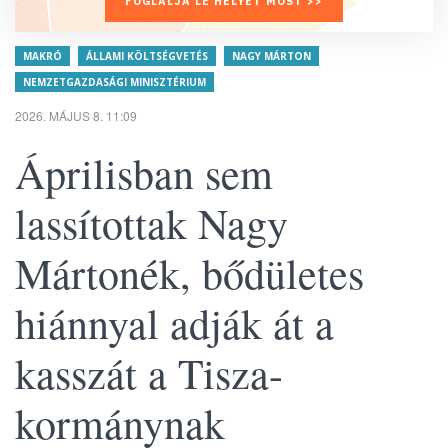
FOGLALJA LE HELYÉT MOST >>
MAKRÓ
ÁLLAMI KÖLTSÉGVETÉS
NAGY MÁRTON
NEMZETGAZDASÁGI MINISZTÉRIUM
2026. MÁJUS 8. 11:09
Áprilisban sem
lassítottak Nagy
Mártonék, bődületes
hiánnyal adják át a
kasszát a Tisza-
kormánynak