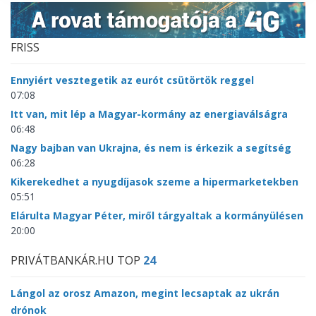
FRISS
Ennyiért vesztegetik az eurót csütörtök reggel
07:08
Itt van, mit lép a Magyar-kormány az energiaválságra
06:48
Nagy bajban van Ukrajna, és nem is érkezik a segítség
06:28
Kikerekedhet a nyugdíjasok szeme a hipermarketekben
05:51
Elárulta Magyar Péter, miről tárgyaltak a kormányülésen
20:00
PRIVÁTBANKÁR.HU TOP
24
Lángol az orosz Amazon, megint lecsaptak az ukrán
drónok