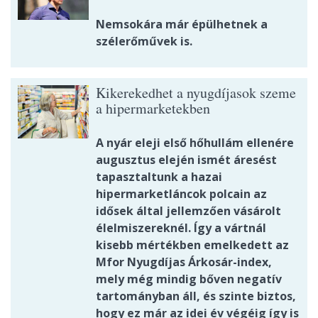
Nemsokára már épülhetnek a
szélerőművek is.
Kikerekedhet a nyugdíjasok szeme
a hipermarketekben
A nyár eleji első hőhullám ellenére
augusztus elején ismét áresést
tapasztaltunk a hazai
hipermarketláncok polcain az
idősek által jellemzően vásárolt
élelmiszereknél. Így a vártnál
kisebb mértékben emelkedett az
Mfor Nyugdíjas Árkosár-index,
mely még mindig bőven negatív
tartományban áll, és szinte biztos,
hogy ez már az idei év végéig így is