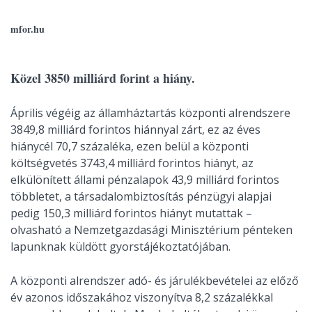
mfor.hu
Közel 3850 milliárd forint a hiány.
Április végéig az államháztartás központi alrendszere
3849,8 milliárd forintos hiánnyal zárt, ez az éves
hiánycél 70,7 százaléka, ezen belül a központi
költségvetés 3743,4 milliárd forintos hiányt, az
elkülönített állami pénzalapok 43,9 milliárd forintos
többletet, a társadalombiztosítás pénzügyi alapjai
pedig 150,3 milliárd forintos hiányt mutattak –
olvasható a Nemzetgazdasági Minisztérium pénteken
lapunknak küldött gyorstájékoztatójában.
A központi alrendszer adó- és járulékbevételei az előző
év azonos időszakához viszonyítva 8,2 százalékkal