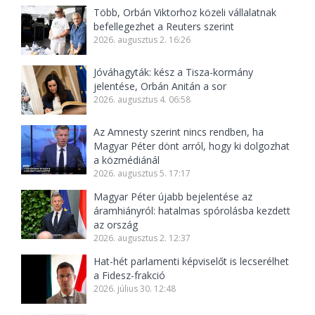
Több, Orbán Viktorhoz közeli vállalatnak
befellegezhet a Reuters szerint
2026. augusztus 2. 16:26
Jóváhagyták: kész a Tisza-kormány
jelentése, Orbán Anitán a sor
2026. augusztus 4. 06:58
Az Amnesty szerint nincs rendben, ha
Magyar Péter dönt arról, hogy ki dolgozhat
a közmédiánál
2026. augusztus 5. 17:17
Magyar Péter újabb bejelentése az
áramhiányról: hatalmas spórolásba kezdett
az ország
2026. augusztus 2. 12:37
Hat-hét parlamenti képviselőt is lecserélhet
a Fidesz-frakció
2026. július 30. 12:48