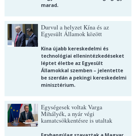
marad.
Durvul a helyzet Kína és az
Egyesült Államok között
Kína újabb kereskedelmi és
technológiai ellenintézkedéseket
léptet életbe az Egyesült
Államokkal szemben – jelentette
be szerdán a pekingi kereskedelmi
minisztérium.
Egységesek voltak Varga
Mihályék, a nyár végi
kamatcsökkentésre is utaltak
Egyhangúlag szavaztak a Magyar