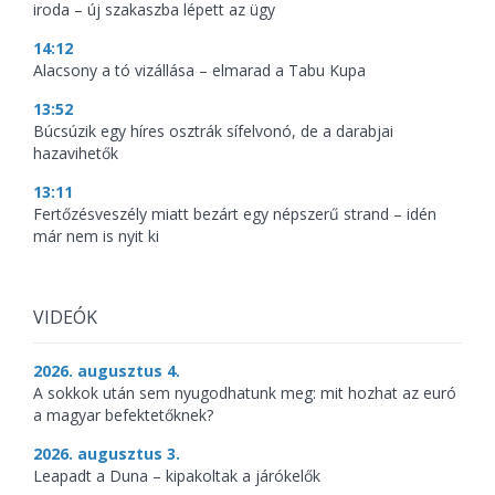
iroda – új szakaszba lépett az ügy
14:12
Alacsony a tó vizállása – elmarad a Tabu Kupa
13:52
Búcsúzik egy híres osztrák sífelvonó, de a darabjai
hazavihetők
13:11
Fertőzésveszély miatt bezárt egy népszerű strand – idén
már nem is nyit ki
VIDEÓK
2026. augusztus 4.
A sokkok után sem nyugodhatunk meg: mit hozhat az euró
a magyar befektetőknek?
2026. augusztus 3.
Leapadt a Duna – kipakoltak a járókelők