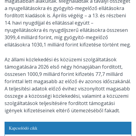
magasabban alakultak. Meghaladták a tavalyi összeget
a nyugellátásokra és gyógyító-megelőző ellátásokra
fordított kiadások is. Április végéig – a 13. és részbeni
14. havi nyugdíjjal és ellátással együtt –
nyugellátásokra és nyugdíjszerű ellátásokra összesen
3099,4 milliárd forint, míg gyógyító-megelőző
ellátásokra 1030,1 milliárd forint kifizetése történt meg.
Az állami közlekedési és közüzemi szolgáltatások
támogatására 2026 első négy hónapjában fordított,
összesen 1000,9 milliárd forint kifizetés 77,7 milliárd
forinttal lett magasabb az előző év azonos időszakánál.
A teljesítési adatok előző évihez viszonyított magasabb
összege a közösségi közlekedési, valamint a közüzemi
szolgáltatások teljesítésére fordított támogatási
igények kifizetéseinek eltérő ütemezéséből fakadt.
Kapcsolódó cikk