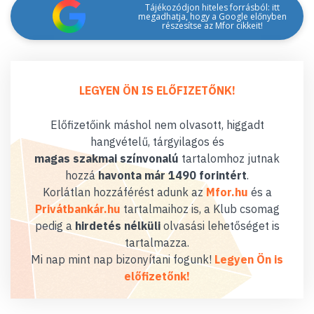
Tájékozódjon hiteles forrásból: itt
megadhatja, hogy a Google előnyben
részesítse az Mfor cikkeit!
LEGYEN ÖN IS ELŐFIZETŐNK!
Előfizetőink máshol nem olvasott, higgadt
hangvételű, tárgyilagos és
magas szakmai színvonalú
tartalomhoz jutnak
hozzá
havonta már 1490 forintért
.
Korlátlan hozzáférést adunk az
Mfor.hu
és a
Privátbankár.hu
tartalmaihoz is, a Klub csomag
pedig a
hirdetés nélküli
olvasási lehetőséget is
tartalmazza.
Mi nap mint nap bizonyítani fogunk!
Legyen Ön is
előfizetőnk!