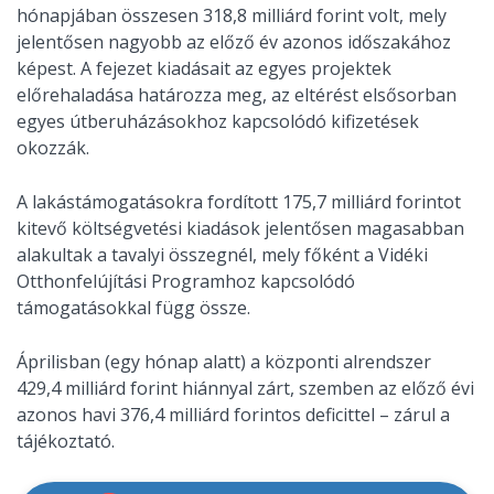
hónapjában összesen 318,8 milliárd forint volt, mely
jelentősen nagyobb az előző év azonos időszakához
képest. A fejezet kiadásait az egyes projektek
előrehaladása határozza meg, az eltérést elsősorban
egyes útberuházásokhoz kapcsolódó kifizetések
okozzák.
A lakástámogatásokra fordított 175,7 milliárd forintot
kitevő költségvetési kiadások jelentősen magasabban
alakultak a tavalyi összegnél, mely főként a Vidéki
Otthonfelújítási Programhoz kapcsolódó
támogatásokkal függ össze.
Áprilisban (egy hónap alatt) a központi alrendszer
429,4 milliárd forint hiánnyal zárt, szemben az előző évi
azonos havi 376,4 milliárd forintos deficittel – zárul a
tájékoztató.