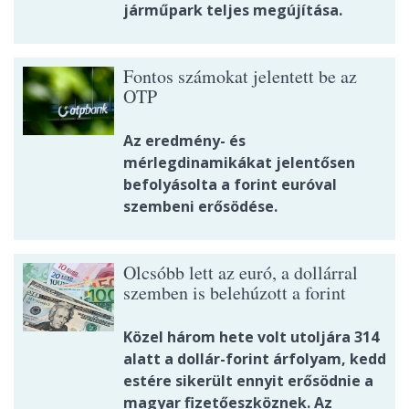
járműpark teljes megújítása.
Fontos számokat jelentett be az
OTP
Az eredmény- és
mérlegdinamikákat jelentősen
befolyásolta a forint euróval
szembeni erősödése.
Olcsóbb lett az euró, a dollárral
szemben is belehúzott a forint
Közel három hete volt utoljára 314
alatt a dollár-forint árfolyam, kedd
estére sikerült ennyit erősödnie a
magyar fizetőeszköznek. Az