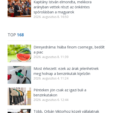
Kapitány István elmondta, mekkora
arányban vettek részt az önkéntes
spórolásban a magyarok
2026. augusztus 8. 16:50
TOP
168
Dinnyedráma: hiába finom csemege, bedőlt
a piac
2026. augusztus 8. 11:39
Most érkezett: ezek az árak jelenhetnek
meg holnap a benzinkutak kijelzőin
2026. augusztus 4. 11:24
Pénteken jön csak az igazi buli a
benzinkutakon
2026. augusztus 6. 12:44
Több, Orbán Viktorhoz közeli vállalatnak