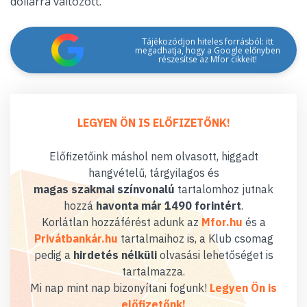
dollárra változott.
Tájékozódjon hiteles forrásból: itt
megadhatja, hogy a Google előnyben
részesítse az Mfor cikkeit!
LEGYEN ÖN IS ELŐFIZETŐNK!
Előfizetőink máshol nem olvasott, higgadt
hangvételű, tárgyilagos és
magas szakmai színvonalú
tartalomhoz jutnak
hozzá
havonta már 1490 forintért
.
Korlátlan hozzáférést adunk az
Mfor.hu
és a
Privátbankár.hu
tartalmaihoz is, a Klub csomag
pedig a
hirdetés nélküli
olvasási lehetőséget is
tartalmazza.
Mi nap mint nap bizonyítani fogunk!
Legyen Ön is
előfizetőnk!