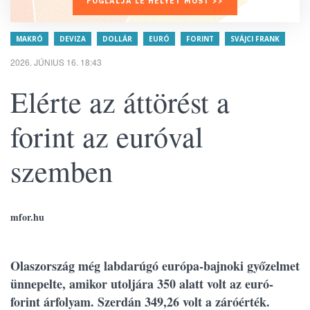
FOGLALJA LE HELYÉT MOST >>
MAKRÓ
DEVIZA
DOLLÁR
EURÓ
FORINT
SVÁJCI FRANK
2026. JÚNIUS 16. 18:43
Elérte az áttörést a
forint az euróval
szemben
mfor.hu
Olaszország még labdarúgó európa-bajnoki győzelmet
ünnepelte, amikor utoljára 350 alatt volt az euró-
forint árfolyam. Szerdán 349,26 volt a záróérték.