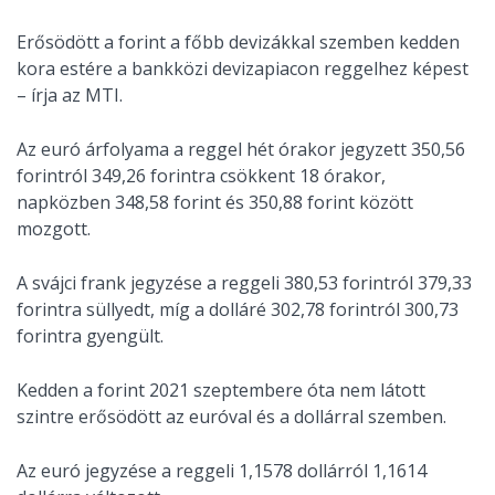
Erősödött a forint a főbb devizákkal szemben kedden
kora estére a bankközi devizapiacon reggelhez képest
– írja az MTI.
Az euró árfolyama a reggel hét órakor jegyzett 350,56
forintról 349,26 forintra csökkent 18 órakor,
napközben 348,58 forint és 350,88 forint között
mozgott.
A svájci frank jegyzése a reggeli 380,53 forintról 379,33
forintra süllyedt, míg a dolláré 302,78 forintról 300,73
forintra gyengült.
Kedden a forint 2021 szeptembere óta nem látott
szintre erősödött az euróval és a dollárral szemben.
Az euró jegyzése a reggeli 1,1578 dollárról 1,1614