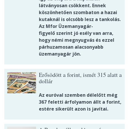
látványosan csökkent. Ennek
köszönhetően szombaton a hazai
kutaknál is olcsóbb lesz a tankolás.
Az Mfor Üzemanyagár-
figyelő szerint jó esély van arra,
hogy némi megnyugvás és ezzel
párhuzamosan alacsonyabb
üzemanyagár jön.
Erősödött a forint, ismét 315 alatt a
dollár
Az euróval szemben délelőtt még
367 feletti árfolyamon állt a forint,
estére sikerült azon is javítai.