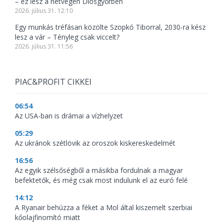
– ez lesz a hétvégén Diósgyőrben
2026. július 31. 12:10
Egy munkás tréfásan közölte Szopkó Tiborral, 2030-ra kész
lesz a vár – Tényleg csak viccelt?
2026. július 31. 11:56
PIAC&PROFIT CIKKEI
06:54
Az USA-ban is drámai a vízhelyzet
05:29
Az ukránok szétlövik az oroszok kiskereskedelmét
16:56
Az egyik szélsőségből a másikba fordulnak a magyar
befektetők, és még csak most indulunk el az euró felé
14:12
A Ryanair behúzza a féket a Mol által kiszemelt szerbiai
kőolajfinomító miatt