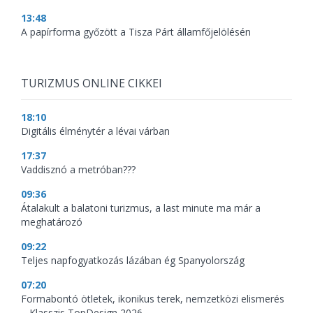
13:48
A papírforma győzött a Tisza Párt államfőjelölésén
TURIZMUS ONLINE CIKKEI
18:10
Digitális élménytér a lévai várban
17:37
Vaddisznó a metróban???
09:36
Átalakult a balatoni turizmus, a last minute ma már a
meghatározó
09:22
Teljes napfogyatkozás lázában ég Spanyolország
07:20
Formabontó ötletek, ikonikus terek, nemzetközi elismerés
– Klasszis TopDesign 2026