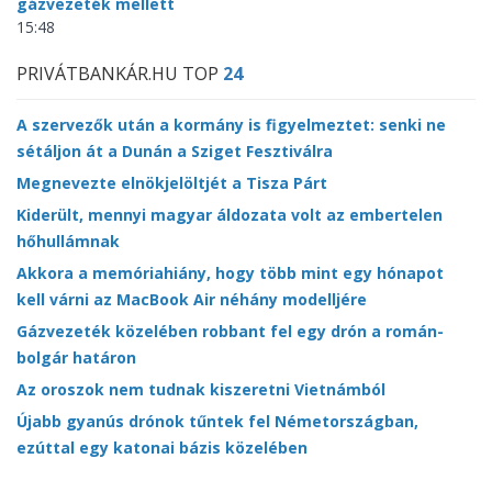
gázvezeték mellett
15:48
PRIVÁTBANKÁR.HU TOP
24
A szervezők után a kormány is figyelmeztet: senki ne
sétáljon át a Dunán a Sziget Fesztiválra
Megnevezte elnökjelöltjét a Tisza Párt
Kiderült, mennyi magyar áldozata volt az embertelen
hőhullámnak
Akkora a memóriahiány, hogy több mint egy hónapot
kell várni az MacBook Air néhány modelljére
Gázvezeték közelében robbant fel egy drón a román-
bolgár határon
Az oroszok nem tudnak kiszeretni Vietnámból
Újabb gyanús drónok tűntek fel Németországban,
ezúttal egy katonai bázis közelében