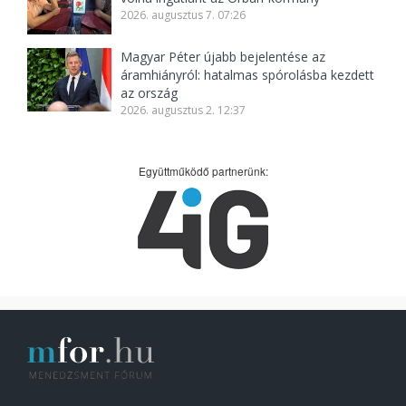
2026. augusztus 7. 07:26
Magyar Péter újabb bejelentése az
áramhiányról: hatalmas spórolásba kezdett
az ország
2026. augusztus 2. 12:37
Együttműködő partnerünk: