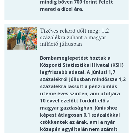
mindig bőven 700 forint felett
marad a dízel ára.
Tízéves rekord dőlt meg: 1,2
százalékra zuhant a magyar
infláció júliusban
Bombameglepetést hoztak a
Központi Statisztikai Hivatal (KSH)
legfrissebb adatai. A júniusi 1,7
százalékról júliusban mindössze 1,2
százalékra lassult a pénzromlás
üteme éves szinten, ami utoljára
10 évvel ezelőtt fordult elő a
magyar gazdaságban. Júniushoz
képest átlagosan 0,1 százalékkal
csökkentek az árak, ami a nyár
közepén egyáltalán nem számít