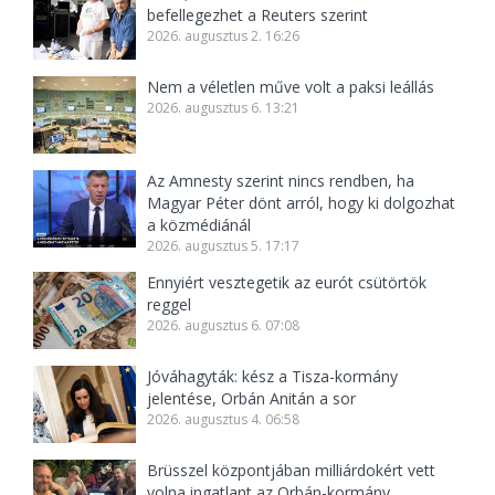
befellegezhet a Reuters szerint
2026. augusztus 2. 16:26
Nem a véletlen műve volt a paksi leállás
2026. augusztus 6. 13:21
Az Amnesty szerint nincs rendben, ha
Magyar Péter dönt arról, hogy ki dolgozhat
a közmédiánál
2026. augusztus 5. 17:17
Ennyiért vesztegetik az eurót csütörtök
reggel
2026. augusztus 6. 07:08
Jóváhagyták: kész a Tisza-kormány
jelentése, Orbán Anitán a sor
2026. augusztus 4. 06:58
Brüsszel központjában milliárdokért vett
volna ingatlant az Orbán-kormány