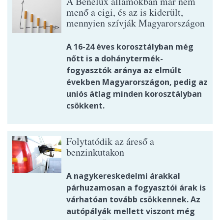
A Benelux államokban már nem
menő a cigi, és az is kiderült,
mennyien szívják Magyarországon
A 16-24 éves korosztályban még
nőtt is a dohánytermék-
fogyasztók aránya az elmúlt
években Magyarországon, pedig az
uniós átlag minden korosztályban
csökkent.
Folytatódik az áreső a
benzinkutakon
A nagykereskedelmi árakkal
párhuzamosan a fogyasztói árak is
várhatóan tovább csökkennek. Az
autópályák mellett viszont még