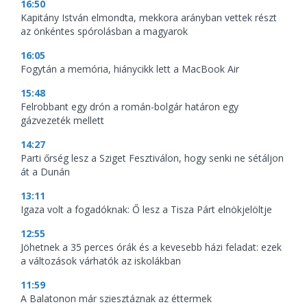
16:50
Kapitány István elmondta, mekkora arányban vettek részt
az önkéntes spórolásban a magyarok
16:05
Fogytán a memória, hiánycikk lett a MacBook Air
15:48
Felrobbant egy drón a román-bolgár határon egy
gázvezeték mellett
14:27
Parti őrség lesz a Sziget Fesztiválon, hogy senki ne sétáljon
át a Dunán
13:11
Igaza volt a fogadóknak: Ő lesz a Tisza Párt elnökjelöltje
12:55
Jöhetnek a 35 perces órák és a kevesebb házi feladat: ezek
a változások várhatók az iskolákban
11:59
A Balatonon már sziesztáznak az éttermek