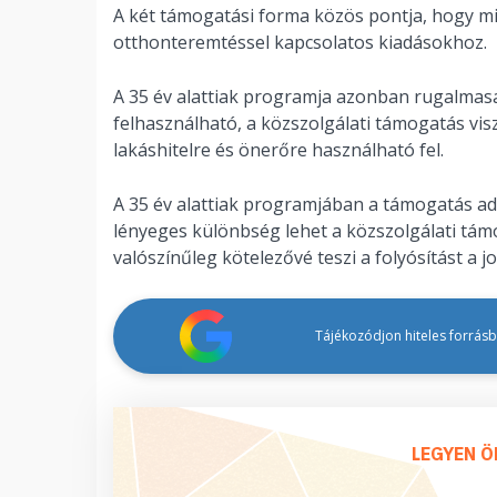
A két támogatási forma közös pontja, hogy mind
otthonteremtéssel kapcsolatos kiadásokhoz.
A 35 év alattiak programja azonban rugalmasab
felhasználható, a közszolgálati támogatás visz
lakáshitelre és önerőre használható fel.
A 35 év alattiak programjában a támogatás ad
lényeges különbség lehet a közszolgálati tá
valószínűleg kötelezővé teszi a folyósítást a j
Tájékozódjon hiteles forrásbó
LEGYEN Ö