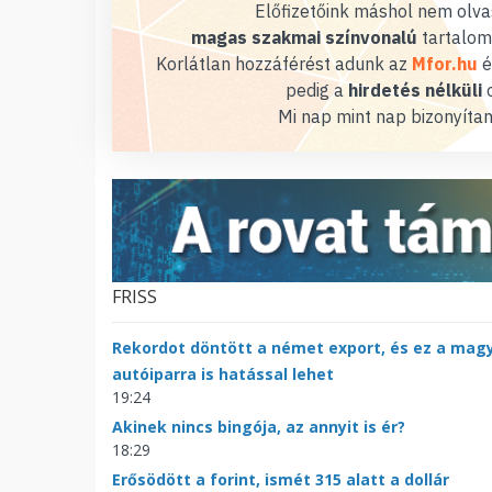
Előfizetőink máshol nem olvas
magas szakmai színvonalú
tartalom
Korlátlan hozzáférést adunk az
Mfor.hu
é
pedig a
hirdetés nélküli
o
Mi nap mint nap bizonyítan
FRISS
Rekordot döntött a német export, és ez a mag
autóiparra is hatással lehet
19:24
Akinek nincs bingója, az annyit is ér?
18:29
Erősödött a forint, ismét 315 alatt a dollár