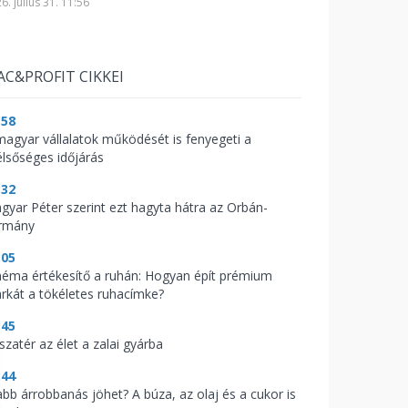
6. július 31. 11:56
AC&PROFIT CIKKEI
:58
magyar vállalatok működését is fenyegeti a
élsőséges időjárás
:32
gyar Péter szerint ezt hagyta hátra az Orbán-
rmány
:05
néma értékesítő a ruhán: Hogyan épít prémium
rkát a tökéletes ruhacímke?
:45
szatér az élet a zalai gyárba
:44
abb árrobbanás jöhet? A búza, az olaj és a cukor is