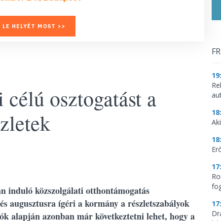
 LE HELYÉT MOST >>
FR
19
Re
i célú osztogatást a
aut
18
zletek
Aki
18
Erő
17
Ro
fo
an induló közszolgálati otthontámogatás
 és augusztusra ígéri a kormány a részletszabályok
17
Dr
ciók alapján azonban már következtetni lehet, hogy a