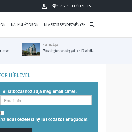
KLASSZIS ELŐFIZETÉS
TOK
KALKULÁTOROK
KLASSZIS RENDEZVÉNYEK
14 ÓRÁJA
hternek
Washingtonban tárgyalt a 4iG elnöke
OR HÍRLEVÉL
Feliratkozáshoz adja meg email címét:
Az
elfogadom.
adatkezelési nyilatkozatot