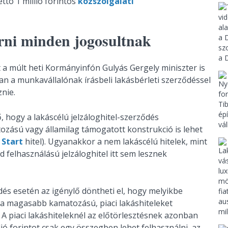
ettó 1 millió forintos
közszolgálati
rni minden jogosultnak
 a múlt heti Kormányinfón Gulyás Gergely miniszter is
n a munkavállalónak írásbeli lakásbérleti szerződéssel
znie.
, hogy a lakáscélú jelzáloghitel-szerződés
ozású vagy államilag támogatott konstrukció is lehet
 Start
hitel). Ugyanakkor a nem lakáscélú hitelek, mint
 felhasználású jelzáloghitel itt sem lesznek
dés esetén az igénylő döntheti el, hogy melyikbe
es a magasabb kamatozású, piaci lakáshiteleket
. A piaci lakáshiteleknél az előtörlesztésnek azonban
llió forintot csak egy összegben lehet felhasználni, az