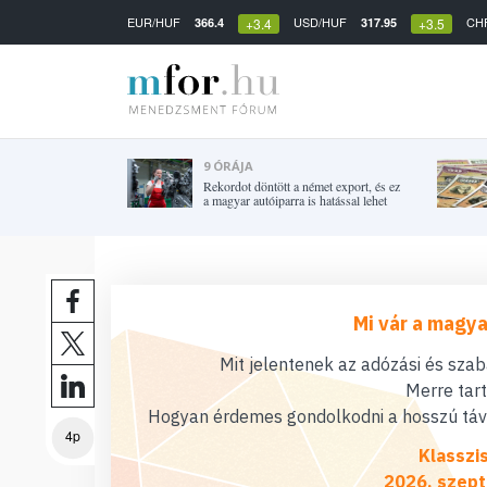
EUR/HUF
USD/HUF
CH
366.4
317.95
+3.4
+3.5
9 ÓRÁJA
Rekordot döntött a német export, és ez
a magyar autóiparra is hatással lehet
Mi vár a magya
Mit jelentenek az adózási és sza
Merre tar
Hogyan érdemes gondolkodni a hosszú távú
4p
Klasszi
2026. szept