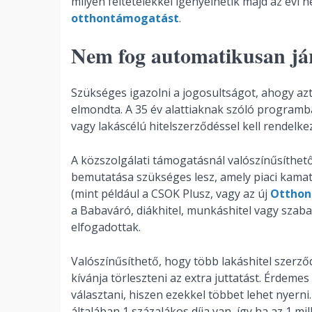
milyen feltételekkel igényelhetik majd az évi n
otthontámogatást
.
Nem fog automatikusan já
Szükséges igazolni a jogosultságot, ahogy azt
elmondta. A 35 év alattiaknak szóló programba
vagy lakáscélú hitelszerződéssel kell rendelke
A közszolgálati támogatásnál valószínűsíthető
bemutatása szükséges lesz, amely piaci kamat
(mint például a CSOK Plusz, vagy az új
Otthon
a Babaváró, diákhitel, munkáshitel vagy szabad
elfogadottak.
Valószínűsíthető, hogy több lakáshitel szerző
kívánja törleszteni az extra juttatást. Érdem
választani, hiszen ezekkel többet lehet nyerni
általában 1 százalákos díja van, így ha az 1 mi