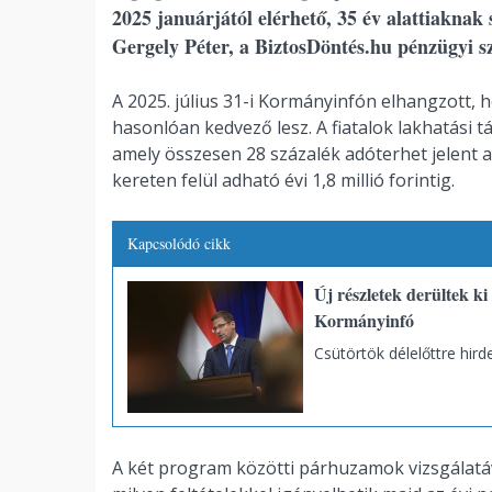
2025 januárjától elérhető, 35 év alattiaknak 
Gergely Péter, a BiztosDöntés.hu pénzügyi s
A 2025. július 31-i Kormányinfón elhangzott,
hasonlóan kedvező lesz. A fiatalok lakhatási t
amely összesen 28 százalék adóterhet jelent a
kereten felül adható évi 1,8 millió forintig.
Kapcsolódó cikk
Új részletek derültek ki
Kormányinfó
Csütörtök délelőttre hird
A két program közötti párhuzamok vizsgálatáva