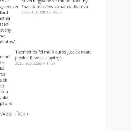
Közel negyvenezer milliárd forintnyi
SpaceX-részvény válhat eladhatóvá
2026. augusztus 5. 06:35
Tizenhét és fél millió eurós jutalék miatt
perlik a Revolut alapítóját
2026. augusztus 4. 14:27
VÁBBI HÍREK >