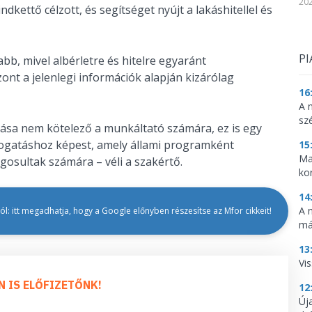
202
kettő célzott, és segítséget nyújt a lakáshitellel és
PI
b, mivel albérletre és hitelre egyaránt
ont a jelenlegi információk alapján kizárólag
16
A 
sz
ása nem kötelező a munkáltató számára, ez is egy
mogatáshoz képest, amely állami programként
15
Ma
ogosultak számára – véli a szakértő.
ko
14
A 
l: itt megadhatja, hogy a Google előnyben részesítse az Mfor cikkeit!
má
13
Vis
N IS ELŐFIZETŐNK!
12
Új