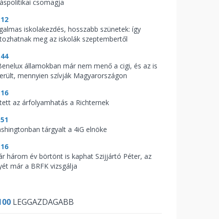
káspolitikai csomagja
:12
galmas iskolakezdés, hosszabb szünetek: így
ltozhatnak meg az iskolák szeptembertől
:44
Benelux államokban már nem menő a cigi, és az is
derült, mennyien szívják Magyarországon
:16
tett az árfolyamhatás a Richternek
:51
shingtonban tárgyalt a 4iG elnöke
:16
ár három év börtönt is kaphat Szijjártó Péter, az
yét már a BRFK vizsgálja
100
LEGGAZDAGABB