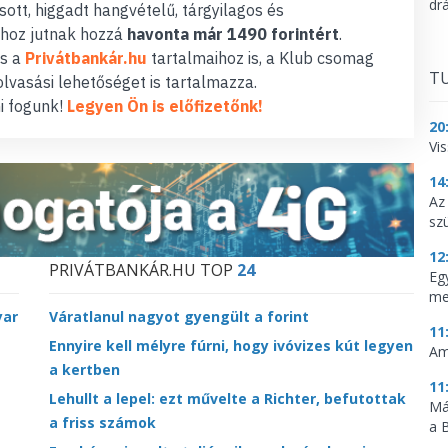
dr
ott, higgadt hangvételű, tárgyilagos és
hoz jutnak hozzá
havonta már 1490 forintért
.
s a
Privátbankár.hu
tartalmaihoz is, a Klub csomag
TU
lvasási lehetőséget is tartalmazza.
i fogunk!
Legyen Ön is előfizetőnk!
20
Vi
14
Az
sz
12
PRIVÁTBANKÁR.HU TOP
24
Eg
me
yar
Váratlanul nagyot gyengült a forint
11
Ennyire kell mélyre fúrni, hogy ivóvizes kút legyen
Am
a kertben
11
Lehullt a lepel: ezt művelte a Richter, befutottak
Má
a friss számok
a 