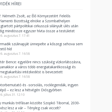
VIDÉK HÍREI
V. Németh Zsolt, az Élő Környezetért Felelős
rlamenti Bizottság elnöke a Szombathelyen
tartott pártpolitikai cirkusszá silányult ülés után
dig mindössze egyszer hívta össze a testületet
6. augusztus 7. 17:41
rmadik szülinapját ünnepelte a kőszegi sehova sem
zető híd
6. augusztus 7. 16:58
ntér Bence: egyelőre nincs szükség vízkorlátozásra,
yanakkor a város több energiatakarékossági és
zmegtakarítási intézkedést is bevezetett
6. augusztus 7. 16:58
torbemutató és -sorsolás, rocklegendák, ingyen
lépő – ez lesz a hétvégén Diósgyőrben
6. július 31. 12:10
y munkás tréfásan közölte Szopkó Tiborral, 2030-
kész lesz a vár – Tényleg csak viccelt?