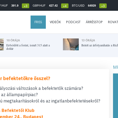
F/HUF
GBP/HUF
BTC/USD
391.9
427.42
64929
+3
+4
+3
FRISS
VIDEÓK
PODCAST
ÁRRÉSSTOP
ROVA
10 ÓRÁJA
13 ÓRÁJA
Erősödött a forint, ismét 315 alatt a
Betett az árfolyamhatás a Ric
dollár
MF
r befektetőkre ősszel?
bályozási változások a befektetők számára?
t az állampapírpiac?
 megtakarításokról és az ingatlanbefektetésekről?
s Befektetői Klub
ember 24., Budapest