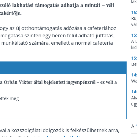
la
szóló lakhatási támogatás adhatja a mintát – véli
zakértője.
16
Ru
vá
 hogy az új otthontámogatás adózása a cafeteriához
ámogatása szintén egy béren felül adható juttatás,
15
A 
 munkáltató számára, emellett a normál cafeteria
ki
15
Be
14
Wa
 a Orbán Viktor által bejelentett ingyenpénzről – ez volt a
14
Ak
ették meg.
üg
A
l a közszolgálati dolgozók is felkészülhetnek arra,