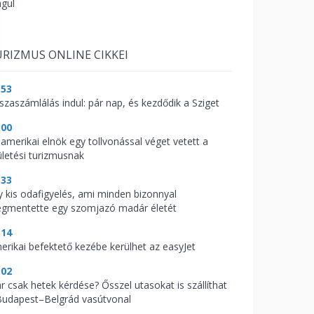
águl
RIZMUS ONLINE CIKKEI
:53
sszaszámlálás indul: pár nap, és kezdődik a Sziget
:00
 amerikai elnök egy tollvonással véget vetett a
ületési turizmusnak
:33
y kis odafigyelés, ami minden bizonnyal
gmentette egy szomjazó madár életét
:14
erikai befektető kezébe kerülhet az easyJet
:02
r csak hetek kérdése? Ősszel utasokat is szállíthat
Budapest–Belgrád vasútvonal