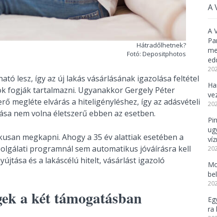
A 
A 
Pa
Hátradőlhetnek?
meg
Fotó: Depositphotos
ed
202
tó lesz, így az új lakás vásárlásának igazolása feltétel
Ha
ok fogják tartalmazni. Ugyanakkor Gergely Péter
ve
rő megléte elvárás a hiteligényléshez, így az adásvételi
202
ása nem volna életszerű ebben az esetben.
Pi
ug
usan megkapni. Ahogy a 35 év alattiak esetében a
ví
olgálati programnál sem automatikus jóváírásra kell
202
újtása és a lakáscélú hitelt, vásárlást igazoló
Mo
be
202
gek a két támogatásban
Eg
ra 