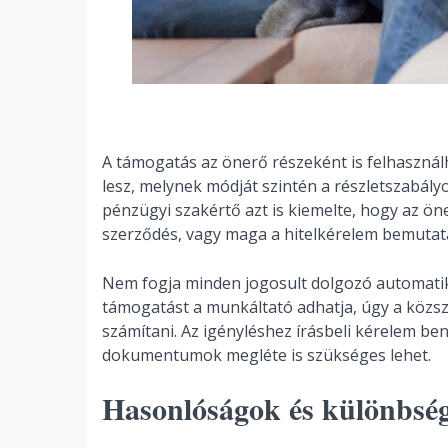
A támogatás az önerő részeként is felhasználha
lesz, melynek módját szintén a részletszabály
pénzügyi szakértő azt is kiemelte, hogy az öne
szerződés, vagy maga a hitelkérelem bemutat
Nem fogja minden jogosult dolgozó automatik
támogatást a munkáltató adhatja, úgy a közsz
számítani. Az igényléshez írásbeli kérelem beny
dokumentumok megléte is szükséges lehet.
Hasonlóságok és különbsé