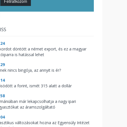
Feliratkozom
ISS
:24
kordot döntött a német export, és ez a magyar
óiparra is hatással lehet
:29
nek nincs bingója, az annyit is ér?
:14
södött a forint, ismét 315 alatt a dollár
:58
mániában már lekapcsolhatja a nagy ipari
gyasztókat az áramszolgáltató
:04
asztikus változásokat hozna az Egyensúly Intézet