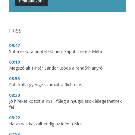
Feliratkozom
FRISS
09:47
Soha ekkora büntetést nem kapott még a Meta
09:19
Megszólalt Pintér Sándor utóda a rendőrhiányról
08:55
Publikálta gyenge számait a Richter is
08:30
Jó híreket közölt a KSH, főleg a nyugdíjasok lélegezhetnek
fel
08:22
Hatalmas kaszált eddig az idén a Mol
07:53