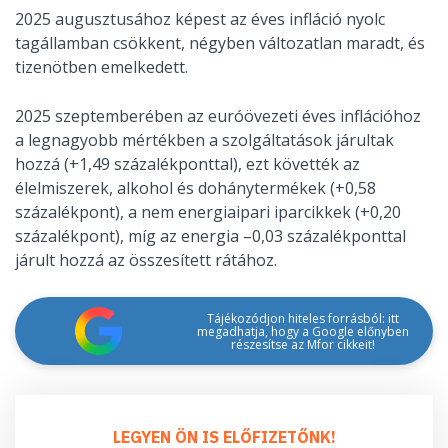
2025 augusztusához képest az éves infláció nyolc
tagállamban csökkent, négyben változatlan maradt, és
tizenötben emelkedett.
2025 szeptemberében az euróövezeti éves inflációhoz
a legnagyobb mértékben a szolgáltatások járultak
hozzá (+1,49 százalékponttal), ezt követték az
élelmiszerek, alkohol és dohánytermékek (+0,58
százalékpont), a nem energiaipari iparcikkek (+0,20
százalékpont), míg az energia –0,03 százalékponttal
járult hozzá az összesített rátához.
Tájékozódjon hiteles forrásból: itt
megadhatja, hogy a Google előnyben
részesítse az Mfor cikkeit!
LEGYEN ÖN IS ELŐFIZETŐNK!