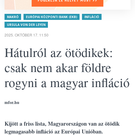
FOGLALJA LE HELYÉT MOST >>
MAKRÓ
EURÓPAI KÖZPONTI BANK (EKB)
INFLÁCIÓ
URSULA VON DER LEYEN
2025. OKTÓBER 17. 11:50
Hátulról az ötödikek:
csak nem akar földre
rogyni a magyar infláció
mfor.hu
Kijött a friss lista, Magyarországon van az ötödik
legmagasabb infláció az Európai Unióban.