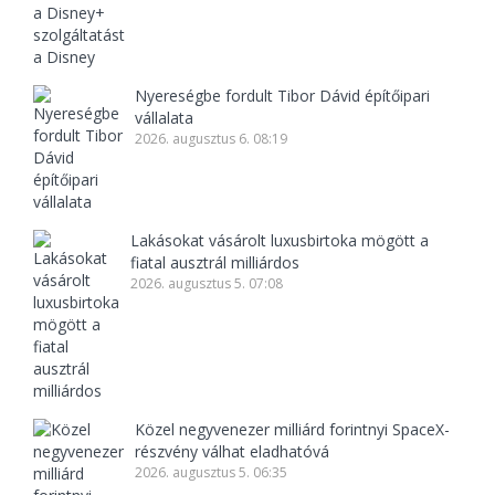
Nyereségbe fordult Tibor Dávid építőipari
vállalata
2026. augusztus 6. 08:19
Lakásokat vásárolt luxusbirtoka mögött a
fiatal ausztrál milliárdos
2026. augusztus 5. 07:08
Közel negyvenezer milliárd forintnyi SpaceX-
részvény válhat eladhatóvá
2026. augusztus 5. 06:35