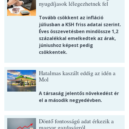
nyugdíjasok lélegezhetnek fel
Tovább csökkent az infláció
júliusban a KSH friss adatai szerint.
Éves összevetésben mindössze 1,2
százalékkal emelkedtek az árak,
júniushoz képest pedig
csökkentek.
Hatalmas kaszált eddig az idén a
Mol
A társaság jelentős növekedést ér
el a második negyedévben.
Döntő fontosságú adat érkezik a
magyar gazdaságról