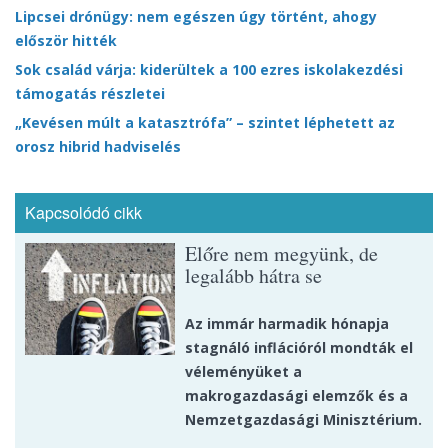
Lipcsei drónügy: nem egészen úgy történt, ahogy
először hitték
Sok család várja: kiderültek a 100 ezres iskolakezdési
támogatás részletei
„Kevésen múlt a katasztrófa” – szintet léphetett az
orosz hibrid hadviselés
Kapcsolódó cikk
Előre nem megyünk, de
legalább hátra se
Az immár harmadik hónapja
stagnáló inflációról mondták el
véleményüket a
makrogazdasági elemzők és a
Nemzetgazdasági Minisztérium.