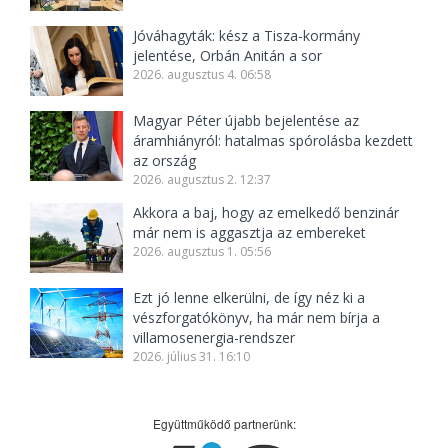
Jóváhagyták: kész a Tisza-kormány
jelentése, Orbán Anitán a sor
2026. augusztus 4. 06:58
Magyar Péter újabb bejelentése az
áramhiányról: hatalmas spórolásba kezdett
az ország
2026. augusztus 2. 12:37
Akkora a baj, hogy az emelkedő benzinár
már nem is aggasztja az embereket
2026. augusztus 1. 05:56
Ezt jó lenne elkerülni, de így néz ki a
vészforgatókönyv, ha már nem bírja a
villamosenergia-rendszer
2026. július 31. 16:10
Együttműködő partnerünk: