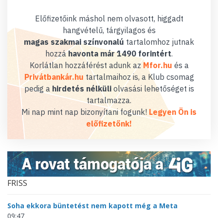
Előfizetőink máshol nem olvasott, higgadt
hangvételű, tárgyilagos és
magas szakmai színvonalú
tartalomhoz jutnak
hozzá
havonta már 1490 forintért
.
Korlátlan hozzáférést adunk az
Mfor.hu
és a
Privátbankár.hu
tartalmaihoz is, a Klub csomag
pedig a
hirdetés nélküli
olvasási lehetőséget is
tartalmazza.
Mi nap mint nap bizonyítani fogunk!
Legyen Ön is
előfizetőnk!
FRISS
Soha ekkora büntetést nem kapott még a Meta
09:47