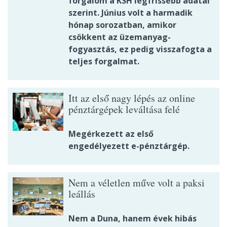
forgalom a KSH legfrissebb adatai
szerint. Június volt a harmadik
hónap sorozatban, amikor
csökkent az üzemanyag-
fogyasztás, ez pedig visszafogta a
teljes forgalmat.
Itt az első nagy lépés az online
pénztárgépek leváltása felé
Megérkezett az első
engedélyezett e-pénztárgép.
Nem a véletlen műve volt a paksi
leállás
Nem a Duna, hanem évek hibás