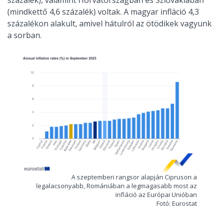
százalék), valamint Horvátországban és Szlovákiában
(mindkettő 4,6 százalék) voltak. A magyar infláció 4,3
százalékon alakult, amivel hátulról az ötödikek vagyunk
a sorban.
A szeptemberi rangsor alapján Cipruson a
legalacsonyabb, Romániában a legmagasabb most az
infláció az Európai Unióban
Fotó: Eurostat