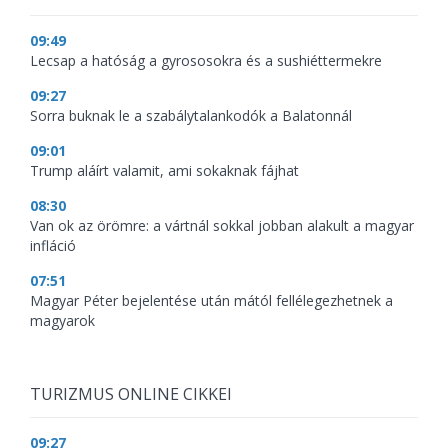
09:49
Lecsap a hatóság a gyrososokra és a sushiéttermekre
09:27
Sorra buknak le a szabálytalankodók a Balatonnál
09:01
Trump aláírt valamit, ami sokaknak fájhat
08:30
Van ok az örömre: a vártnál sokkal jobban alakult a magyar
infláció
07:51
Magyar Péter bejelentése után mától fellélegezhetnek a
magyarok
TURIZMUS ONLINE CIKKEI
09:27