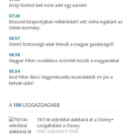
Ennyi forintot kell most adni egy euróért
07:26
Brüsszel központjában milliárdokért vett volna ingatlant az
Orbán-kormány
06:57
Döntő fontosságú adat érkezik a magyar gazdaságról
06:38
Magyar Péter csodálatos örömhírt közölt a magyarokkal
05:54
Bod Péter Ákos: Vagyonkezelés közérdekből: mi jön a
kekvák után?
A
100
LEGGAZDAGABB
TikTok-videókkal alakítaná át a Disney+
szolgáltatást a Disney
2026. augusztus 6. 09:30