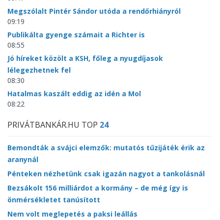
Megszólalt Pintér Sándor utóda a rendőrhiányról
09:19
Publikálta gyenge számait a Richter is
08:55
Jó híreket közölt a KSH, főleg a nyugdíjasok
lélegezhetnek fel
08:30
Hatalmas kaszált eddig az idén a Mol
08:22
PRIVÁTBANKÁR.HU TOP
24
Bemondták a svájci elemzők: mutatós tűzijáték érik az
aranynál
Pénteken nézhetünk csak igazán nagyot a tankolásnál
Bezsákolt 156 milliárdot a kormány – de még így is
önmérsékletet tanúsított
Nem volt meglepetés a paksi leállás