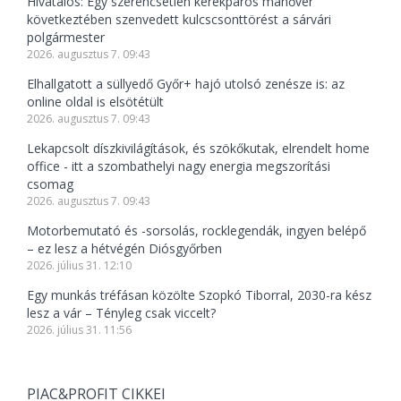
Hivatalos: Egy szerencsétlen kerékpáros manőver
következtében szenvedett kulcscsonttörést a sárvári
polgármester
2026. augusztus 7. 09:43
Elhallgatott a süllyedő Győr+ hajó utolsó zenésze is: az
online oldal is elsötétült
2026. augusztus 7. 09:43
Lekapcsolt díszkivilágítások, és szökőkutak, elrendelt home
office - itt a szombathelyi nagy energia megszorítási
csomag
2026. augusztus 7. 09:43
Motorbemutató és -sorsolás, rocklegendák, ingyen belépő
– ez lesz a hétvégén Diósgyőrben
2026. július 31. 12:10
Egy munkás tréfásan közölte Szopkó Tiborral, 2030-ra kész
lesz a vár – Tényleg csak viccelt?
2026. július 31. 11:56
PIAC&PROFIT CIKKEI