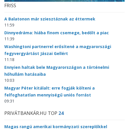
FRISS
A Balatonon már sziesztáznak az éttermek
11:59
Dinnyedráma: hiába finom csemege, bedőlt a piac
11:39
Washingtoni partnerrel erősítené a magyarországi
fegyvergyártást Jászai Gellért
11:18
Ennyien haltak bele Magyarországon a történelmi
hőhullám hatásaiba
10:03
Magyar Péter kitálalt: erre fogják költeni a
felfoghatatlan mennyiségű uniós forrást
09:31
PRIVÁTBANKÁR.HU TOP
24
Magas rangú amerikai kormányzati szereplőkkel