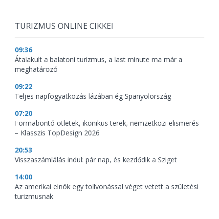
TURIZMUS ONLINE CIKKEI
09:36
Átalakult a balatoni turizmus, a last minute ma már a
meghatározó
09:22
Teljes napfogyatkozás lázában ég Spanyolország
07:20
Formabontó ötletek, ikonikus terek, nemzetközi elismerés
– Klasszis TopDesign 2026
20:53
Visszaszámlálás indul: pár nap, és kezdődik a Sziget
14:00
Az amerikai elnök egy tollvonással véget vetett a születési
turizmusnak