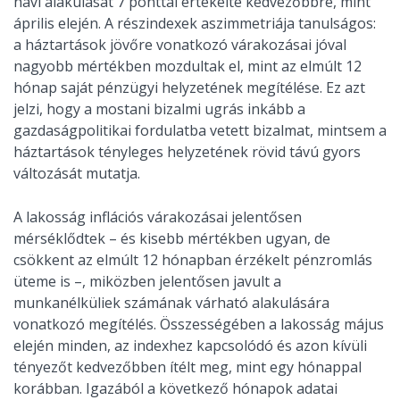
havi alakulását 7 ponttal értékelte kedvezőbbre, mint
április elején. A részindexek aszimmetriája tanulságos:
a háztartások jövőre vonatkozó várakozásai jóval
nagyobb mértékben mozdultak el, mint az elmúlt 12
hónap saját pénzügyi helyzetének megítélése. Ez azt
jelzi, hogy a mostani bizalmi ugrás inkább a
gazdaságpolitikai fordulatba vetett bizalmat, mintsem a
háztartások tényleges helyzetének rövid távú gyors
változását mutatja.
A lakosság inflációs várakozásai jelentősen
mérséklődtek – és kisebb mértékben ugyan, de
csökkent az elmúlt 12 hónapban érzékelt pénzromlás
üteme is –, miközben jelentősen javult a
munkanélküliek számának várható alakulására
vonatkozó megítélés. Összességében a lakosság május
elején minden, az indexhez kapcsolódó és azon kívüli
tényezőt kedvezőbben ítélt meg, mint egy hónappal
korábban. Igazából a következő hónapok adatai