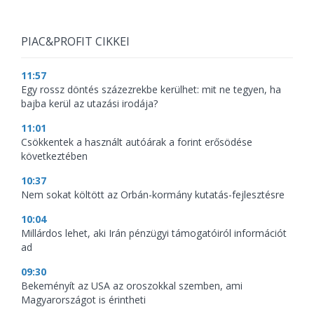
PIAC&PROFIT CIKKEI
11:57
Egy rossz döntés százezrekbe kerülhet: mit ne tegyen, ha
bajba kerül az utazási irodája?
11:01
Csökkentek a használt autóárak a forint erősödése
következtében
10:37
Nem sokat költött az Orbán-kormány kutatás-fejlesztésre
10:04
Millárdos lehet, aki Irán pénzügyi támogatóiról információt
ad
09:30
Bekeményít az USA az oroszokkal szemben, ami
Magyarországot is érintheti