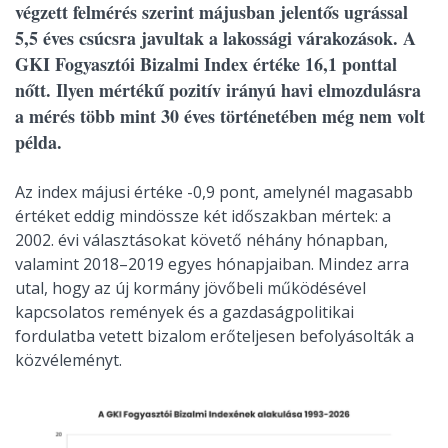
végzett felmérés szerint májusban jelentős ugrással
5,5 éves csúcsra javultak a lakossági várakozások. A
GKI Fogyasztói Bizalmi Index értéke 16,1 ponttal
nőtt. Ilyen mértékű pozitív irányú havi elmozdulásra
a mérés több mint 30 éves történetében még nem volt
példa.
Az index májusi értéke -0,9 pont, amelynél magasabb
értéket eddig mindössze két időszakban mértek: a
2002. évi választásokat követő néhány hónapban,
valamint 2018–2019 egyes hónapjaiban. Mindez arra
utal, hogy az új kormány jövőbeli működésével
kapcsolatos remények és a gazdaságpolitikai
fordulatba vetett bizalom erőteljesen befolyásolták a
közvéleményt.