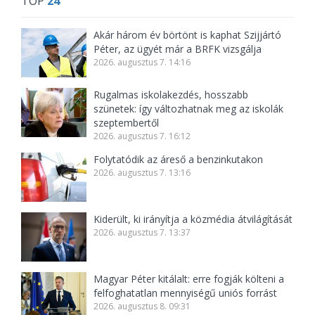
TOP
24
Akár három év börtönt is kaphat Szijjártó
Péter, az ügyét már a BRFK vizsgálja
2026. augusztus 7. 14:16
Rugalmas iskolakezdés, hosszabb
szünetek: így változhatnak meg az iskolák
szeptembertől
2026. augusztus 7. 16:12
Folytatódik az áreső a benzinkutakon
2026. augusztus 7. 13:16
Kiderült, ki irányítja a közmédia átvilágítását
2026. augusztus 7. 13:37
Magyar Péter kitálalt: erre fogják költeni a
felfoghatatlan mennyiségű uniós forrást
2026. augusztus 8. 09:31