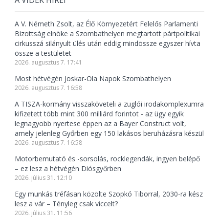
A VIDÉK HÍREI
A V. Németh Zsolt, az Élő Környezetért Felelős Parlamenti
Bizottság elnöke a Szombathelyen megtartott pártpolitikai
cirkusszá silányult ülés után eddig mindössze egyszer hívta
össze a testületet
2026. augusztus 7. 17:41
Most hétvégén Joskar-Ola Napok Szombathelyen
2026. augusztus 7. 16:58
A TISZA-kormány visszaköveteli a zuglói irodakomplexumra
kifizetett több mint 300 milliárd forintot - az ügy egyik
legnagyobb nyertese éppen az a Bayer Construct volt,
amely jelenleg Győrben egy 150 lakásos beruházásra készül
2026. augusztus 7. 16:58
Motorbemutató és -sorsolás, rocklegendák, ingyen belépő
– ez lesz a hétvégén Diósgyőrben
2026. július 31. 12:10
Egy munkás tréfásan közölte Szopkó Tiborral, 2030-ra kész
lesz a vár – Tényleg csak viccelt?
2026. július 31. 11:56