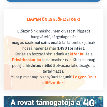
LEGYEN ÖN IS ELŐFIZETŐNK!
Előfizetőink máshol nem olvasott, higgadt
hangvételű, tárgyilagos és
magas szakmai színvonalú
tartalomhoz jutnak
hozzá
havonta már 1490 forintért
.
Korlátlan hozzáférést adunk az
Mfor.hu
és a
Privátbankár.hu
tartalmaihoz is, a Klub csomag
pedig a
hirdetés nélküli
olvasási lehetőséget is
tartalmazza.
Mi nap mint nap bizonyítani fogunk!
Legyen Ön is
előfizetőnk!