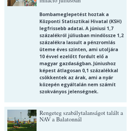
infláció júliusban
Bombameglepetést hoztak a
Központi Statisztikai Hivatal (KSH)
legfrissebb adatai. A júniusi 1,7
százalékról júliusban mindössze 1,2
százalékra lassult a pénzromlás
üteme éves szinten, ami utoljára
10 évvel ezelőtt fordult elő a
magyar gazdaságban. Júniushoz
képest átlagosan 0,1 százalékkal
csökkentek az árak, ami a nyár
közepén egyáltalán nem számít
szokványos jelenségnek.
Rengeteg szabálytalanságot talált a
NAV a Balatonnál