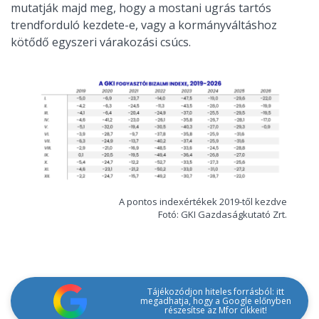
mutatják majd meg, hogy a mostani ugrás tartós
trendforduló kezdete-e, vagy a kormányváltáshoz
kötődő egyszeri várakozási csúcs.
A pontos indexértékek 2019-től kezdve
Fotó: GKI Gazdaságkutató Zrt.
Tájékozódjon hiteles forrásból: itt
megadhatja, hogy a Google előnyben
részesítse az Mfor cikkeit!