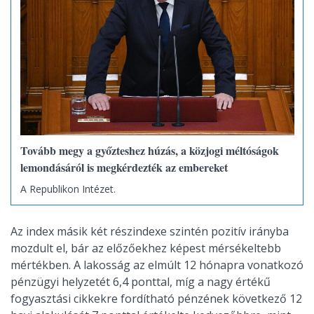
Tovább megy a győzteshez húzás, a közjogi méltóságok
lemondásáról is megkérdezték az embereket
A Republikon Intézet.
Az index másik két részindexe szintén pozitív irányba
mozdult el, bár az előzőekhez képest mérsékeltebb
mértékben. A lakosság az elmúlt 12 hónapra vonatkozó
pénzügyi helyzetét 6,4 ponttal, míg a nagy értékű
fogyasztási cikkekre fordítható pénzének következő 12