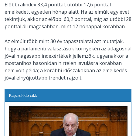
Előbbi alindex 33,4 ponttal, utóbbi 17,6 ponttal
emelkedett egyetlen hónap alatt. Ha az elmúlt egy évet
tekintjük, akkor az előbbi 60,2 ponttal, míg az utóbbi 28
ponttal áll magasabban, mint 12 hónappal korábban.
Az elmúlt több mint 30 év tapasztalatai azt mutatják,
hogy a parlamenti választások környékén az átlagosnál
jóval magasabb indexértékek jellemzők, ugyanakkor a
mostanihoz hasonlóan hirtelen javulásra korábban
nem volt példa; a korábbi időszakokban az emelkedés
jóval elnyújtottabb trendet rajzolt.
Kapcsolódó cikk