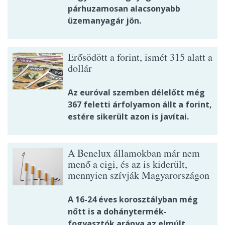
párhuzamosan alacsonyabb
üzemanyagár jön.
Erősödött a forint, ismét 315 alatt a
dollár
Az euróval szemben délelőtt még
367 feletti árfolyamon állt a forint,
estére sikerült azon is javítai.
A Benelux államokban már nem
menő a cigi, és az is kiderült,
mennyien szívják Magyarországon
A 16-24 éves korosztályban még
nőtt is a dohánytermék-
fogyasztók aránya az elmúlt