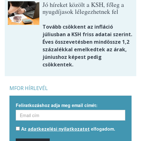
Jó híreket közölt a KSH, főleg a
nyugdíjasok lélegezhetnek fel
Tovább csökkent az infláció
júliusban a KSH friss adatai szerint.
Éves összevetésben mindössze 1,2
százalékkal emelkedtek az árak,
júniushoz képest pedig
csökkentek.
MFOR HÍRLEVÉL
Feliratkozáshoz adja meg email címét:
Az
elfogadom.
adatkezelési nyilatkozatot