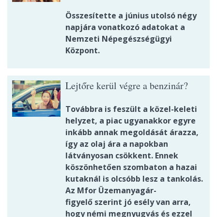
Összesítette a június utolsó négy
napjára vonatkozó adatokat a
Nemzeti Népegészségügyi
Központ.
Lejtőre kerül végre a benzinár?
Továbbra is feszült a közel-keleti
helyzet, a piac ugyanakkor egyre
inkább annak megoldását árazza,
így az olaj ára a napokban
látványosan csökkent. Ennek
köszönhetően szombaton a hazai
kutaknál is olcsóbb lesz a tankolás.
Az Mfor Üzemanyagár-
figyelő szerint jó esély van arra,
hogy némi megnyugvás és ezzel