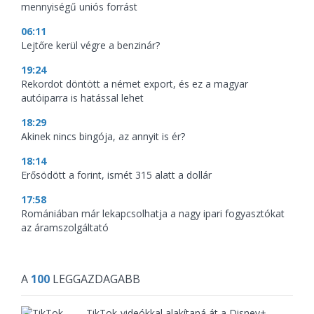
mennyiségű uniós forrást
06:11
Lejtőre kerül végre a benzinár?
19:24
Rekordot döntött a német export, és ez a magyar
autóiparra is hatással lehet
18:29
Akinek nincs bingója, az annyit is ér?
18:14
Erősödött a forint, ismét 315 alatt a dollár
17:58
Romániában már lekapcsolhatja a nagy ipari fogyasztókat
az áramszolgáltató
A
100
LEGGAZDAGABB
TikTok-videókkal alakítaná át a Disney+