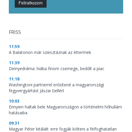
Feliratkozom
FRISS
11:59
A Balatonon már sziesztáznak az éttermek
11:39
Dinnyedráma: hiába finom csemege, bedőlt a piac
11:18
Washingtoni partnerrel erősítené a magyarországi
fegyvergyártást Jászai Gellért
10:03
Ennyien haltak bele Magyarországon a történelmi hőhullám
hatásaiba
09:31
Magyar Péter kitálalt: erre fogják költeni a felfoghatatlan