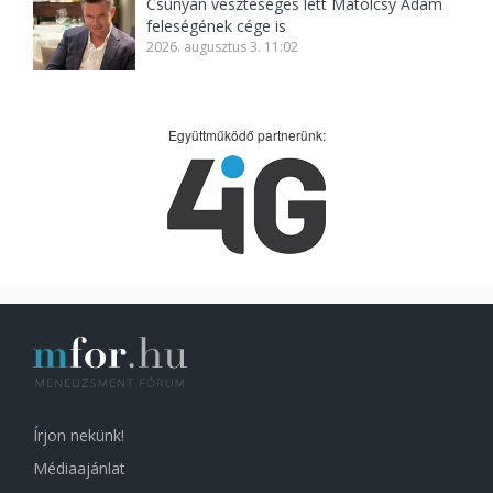
Csúnyán veszteséges lett Matolcsy Ádám
feleségének cége is
2026. augusztus 3. 11:02
Együttműködő partnerünk:
Írjon nekünk!
Médiaajánlat