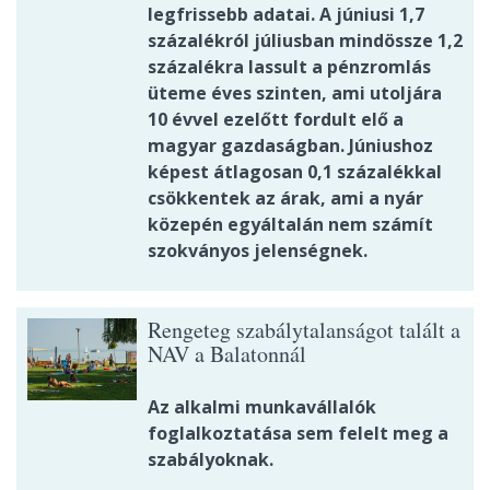
legfrissebb adatai. A júniusi 1,7
százalékról júliusban mindössze 1,2
százalékra lassult a pénzromlás
üteme éves szinten, ami utoljára
10 évvel ezelőtt fordult elő a
magyar gazdaságban. Júniushoz
képest átlagosan 0,1 százalékkal
csökkentek az árak, ami a nyár
közepén egyáltalán nem számít
szokványos jelenségnek.
Rengeteg szabálytalanságot talált a
NAV a Balatonnál
Az alkalmi munkavállalók
foglalkoztatása sem felelt meg a
szabályoknak.