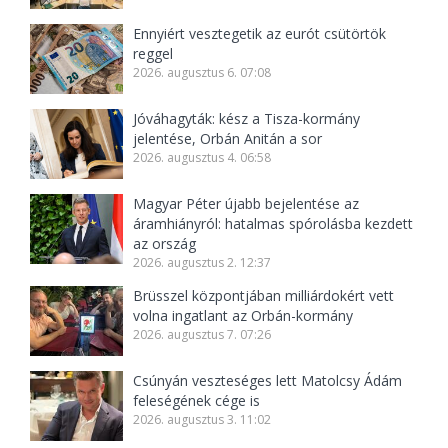
Ennyiért vesztegetik az eurót csütörtök
reggel
2026. augusztus 6. 07:08
Jóváhagyták: kész a Tisza-kormány
jelentése, Orbán Anitán a sor
2026. augusztus 4. 06:58
Magyar Péter újabb bejelentése az
áramhiányról: hatalmas spórolásba kezdett
az ország
2026. augusztus 2. 12:37
Brüsszel központjában milliárdokért vett
volna ingatlant az Orbán-kormány
2026. augusztus 7. 07:26
Csúnyán veszteséges lett Matolcsy Ádám
feleségének cége is
2026. augusztus 3. 11:02