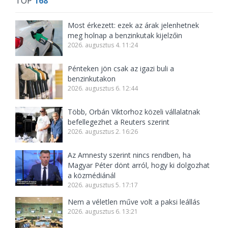
TOP
168
Most érkezett: ezek az árak jelenhetnek
meg holnap a benzinkutak kijelzőin
2026. augusztus 4. 11:24
Pénteken jön csak az igazi buli a
benzinkutakon
2026. augusztus 6. 12:44
Több, Orbán Viktorhoz közeli vállalatnak
befellegezhet a Reuters szerint
2026. augusztus 2. 16:26
Az Amnesty szerint nincs rendben, ha
Magyar Péter dönt arról, hogy ki dolgozhat
a közmédiánál
2026. augusztus 5. 17:17
Nem a véletlen műve volt a paksi leállás
2026. augusztus 6. 13:21