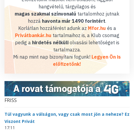
hangvételű, tárgyilagos és
magas szakmai színvonalú
tartalomhoz jutnak
hozzá
havonta már 1490 forintért
.
Korlátlan hozzáférést adunk az
Mfor.hu
és a
Privátbankár.hu
tartalmaihoz is, a Klub csomag
pedig a
hirdetés nélküli
olvasási lehetőséget is
tartalmazza.
Mi nap mint nap bizonyítani fogunk!
Legyen Ön is
előfizetőnk!
FRISS
Túl vagyunk a válságon, vagy csak most jön a neheze? Ez
Viszont Privát
17:11