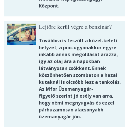
Központ.
Lejtőre kerül végre a benzinár?
Továbbra is feszült a közel-keleti
helyzet, a piac ugyanakkor egyre
inkább annak megoldását árazza,
így az olaj ára a napokban
látványosan csökkent. Ennek
köszönhetően szombaton a hazai
kutaknál is olcsóbb lesz a tankolás.
Az Mfor Üzemanyagár-
figyelő szerint jó esély van arra,
hogy némi megnyugvás és ezzel
párhuzamosan alacsonyabb
üzemanyagár jön.