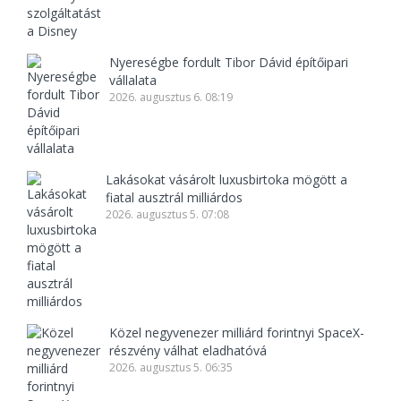
Nyereségbe fordult Tibor Dávid építőipari
vállalata
2026. augusztus 6. 08:19
Lakásokat vásárolt luxusbirtoka mögött a
fiatal ausztrál milliárdos
2026. augusztus 5. 07:08
Közel negyvenezer milliárd forintnyi SpaceX-
részvény válhat eladhatóvá
2026. augusztus 5. 06:35