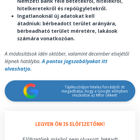
Nemzeti Bank felé betétekről, hitelekről,
hitelkeretekről és repóügyletekről.
Ingatlanoknál új adatokat kell
átadniuk: bérbeadott terület arányára,
bérbeadható terület méretére, lakások
számára vonatkozóan.
A módosítások idén október, valamint december elsejétől
lépnek hatályba.
A pontos jogszabályokat itt
olvashatja.
Tájékozódjon hiteles forrásból: itt
megadhatja, hogy a Google előnyben
részesítse az Mfor cikkeit!
LEGYEN ÖN IS ELŐFIZETŐNK!
Előfizetőink máshol nem olvasott, higgadt