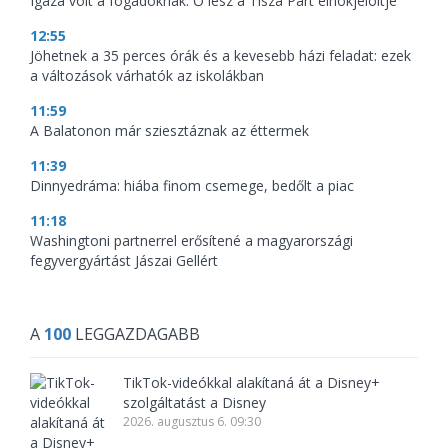
Igaza volt a fogadóknak: Ő lesz a Tisza Párt elnökjelöltje
12:55
Jöhetnek a 35 perces órák és a kevesebb házi feladat: ezek
a változások várhatók az iskolákban
11:59
A Balatonon már sziesztáznak az éttermek
11:39
Dinnyedráma: hiába finom csemege, bedőlt a piac
11:18
Washingtoni partnerrel erősítené a magyarországi
fegyvergyártást Jászai Gellért
A
100
LEGGAZDAGABB
TikTok-videókkal alakítaná át a Disney+
szolgáltatást a Disney
2026. augusztus 6. 09:30