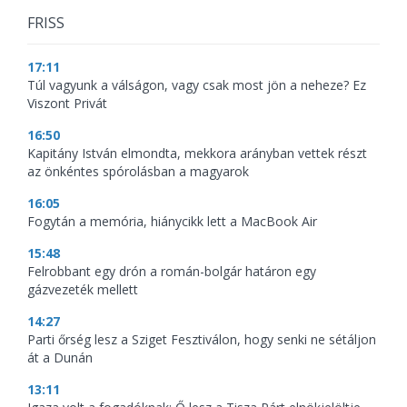
FRISS
17:11
Túl vagyunk a válságon, vagy csak most jön a neheze? Ez
Viszont Privát
16:50
Kapitány István elmondta, mekkora arányban vettek részt
az önkéntes spórolásban a magyarok
16:05
Fogytán a memória, hiánycikk lett a MacBook Air
15:48
Felrobbant egy drón a román-bolgár határon egy
gázvezeték mellett
14:27
Parti őrség lesz a Sziget Fesztiválon, hogy senki ne sétáljon
át a Dunán
13:11