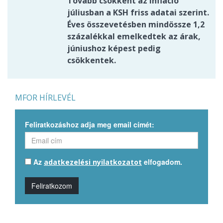
Tovább csökkent az infláció
júliusban a KSH friss adatai szerint.
Éves összevetésben mindössze 1,2
százalékkal emelkedtek az árak,
júniushoz képest pedig
csökkentek.
MFOR HÍRLEVÉL
Feliratkozáshoz adja meg email címét:
Az
elfogadom.
adatkezelési nyilatkozatot
Feliratkozom