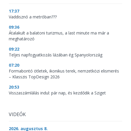
17:37
Vaddisznó a metróban???
09:36
Átalakult a balatoni turizmus, a last minute ma már a
meghatározó
09:22
Teljes napfogyatkozás lázában ég Spanyolország
07:20
Formabontó ötletek, ikonikus terek, nemzetközi elismerés
– Klasszis TopDesign 2026
20:53
Visszaszámlálás indul: pár nap, és kezdődik a Sziget
VIDEÓK
2026. augusztus 8.