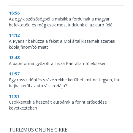
16:56
Az egyik szélsőségből a másikba fordulnak a magyar
befektetők, és még csak most indulunk el az euró felé
14:12
A Ryanair behúzza a féket a Mol által kiszemelt szerbiai
kőolajfinomító miatt
13:48
A papírforma győzött a Tisza Párt államfőjelölésén
11:57
Egy rossz döntés százezrekbe kerülhet: mit ne tegyen, ha
bajba kerül az utazási irodája?
11:01
Csökkentek a használt autóárak a forint erősödése
következtében
TURIZMUS ONLINE CIKKEI