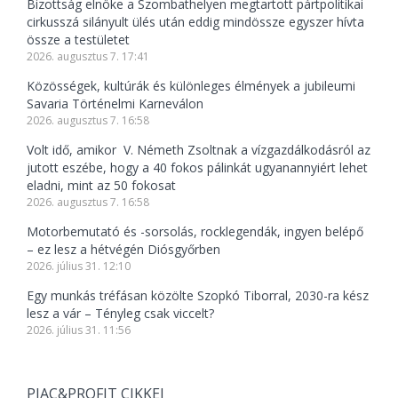
Bizottság elnöke a Szombathelyen megtartott pártpolitikai
cirkusszá silányult ülés után eddig mindössze egyszer hívta
össze a testületet
2026. augusztus 7. 17:41
Közösségek, kultúrák és különleges élmények a jubileumi
Savaria Történelmi Karneválon
2026. augusztus 7. 16:58
Volt idő, amikor V. Németh Zsoltnak a vízgazdálkodásról az
jutott eszébe, hogy a 40 fokos pálinkát ugyanannyiért lehet
eladni, mint az 50 fokosat
2026. augusztus 7. 16:58
Motorbemutató és -sorsolás, rocklegendák, ingyen belépő
– ez lesz a hétvégén Diósgyőrben
2026. július 31. 12:10
Egy munkás tréfásan közölte Szopkó Tiborral, 2030-ra kész
lesz a vár – Tényleg csak viccelt?
2026. július 31. 11:56
PIAC&PROFIT CIKKEI