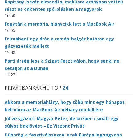
Kapitány István elmondta, mekkora arányban vettek
részt az önkéntes spórolásban a magyarok
16:50
Fogytán a memória, hiánycikk lett a MacBook Air
16:05
Felrobbant egy drón a román-bolgár határon egy
gázvezeték mellett
15:48
Parti őrség lesz a Sziget Fesztiválon, hogy senki ne
sétáljon át a Dunán
14:27
PRIVÁTBANKÁR.HU TOP
24
Akkora a memóriahiány, hogy több mint egy hónapot
kell várni az MacBook Air néhány modelljére
Jól vizsgázott Magyar Péter, de közben csinált egy
súlyos baklövést – Ez Viszont Privát
Dübörög a fesztiválszezon: ezek Európa legnagyobb