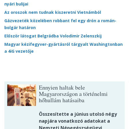
nyári bulijai
Az oroszok nem tudnak kiszeretni Vietnámból
Gázvezeték közelében robbant fel egy drón a román-
bolgár határon
Először látogat Belgrádba Volodimir Zelenszkij
Magyar kézifegyver-gyártásról tárgyalt Washingtonban
a 4iG vezetője
Ennyien haltak bele
Magyarországon a történelmi
hőhullám hatásaiba
Összesítette a június utolsó négy
napjára vonatkozó adatokat a
Nemzeti Népegészségügyi