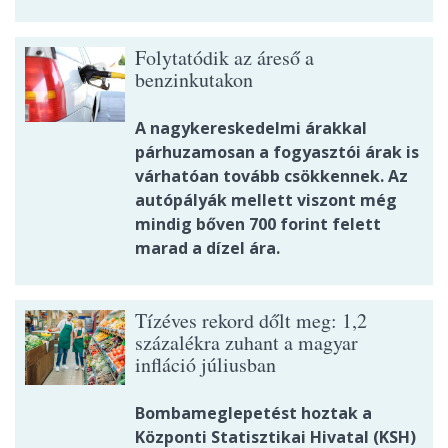
Folytatódik az áreső a
benzinkutakon
A nagykereskedelmi árakkal
párhuzamosan a fogyasztói árak is
várhatóan tovább csökkennek. Az
autópályák mellett viszont még
mindig bőven 700 forint felett
marad a dízel ára.
Tízéves rekord dőlt meg: 1,2
százalékra zuhant a magyar
infláció júliusban
Bombameglepetést hoztak a
Központi Statisztikai Hivatal (KSH)