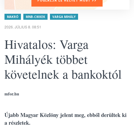
FOGLALJA LE HELYÉT MOST >>
MAKRÓ
MNB-CIKKEK
VARGA MIHÁLY
2026. JÚLIUS 8. 08:51
Hivatalos: Varga
Mihályék többet
követelnek a bankoktól
mfor.hu
Újabb Magyar Közlöny jelent meg, ebből derültek ki
a részletek.