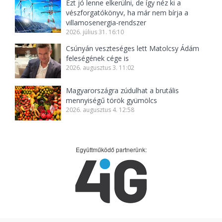
Ezt jó lenne elkerülni, de így néz ki a
vészforgatókönyv, ha már nem bírja a
villamosenergia-rendszer
2026. július 31. 16:10
Csúnyán veszteséges lett Matolcsy Ádám
feleségének cége is
2026. augusztus 3. 11:02
Magyarországra zúdulhat a brutális
mennyiségű török gyümölcs
2026. augusztus 4. 12:58
Együttműködő partnerünk: