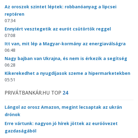
Az oroszok szintet léptek: robbanóanyag a lipcsei
reptéren
07:34
Ennyiért vesztegetik az eurót csütörtök reggel
07:08
Itt van, mit lép a Magyar-kormány az energiaválságra
06:48
Nagy bajban van Ukrajna, és nem is érkezik a segítség
06:28
Kikerekedhet a nyugdíjasok szeme a hipermarketekben
05:51
PRIVÁTBANKÁR.HU TOP
24
Lángol az orosz Amazon, megint lecsaptak az ukrán
drónok
Erre vártunk: nagyon jó hírek jöttek az euróövezet
gazdaságából