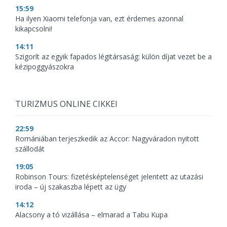
15:59
Ha ilyen Xiaomi telefonja van, ezt érdemes azonnal
kikapcsolni!
14:11
Szigorít az egyik fapados légitársaság: külön díjat vezet be a
kézipoggyászokra
TURIZMUS ONLINE CIKKEI
22:59
Romániában terjeszkedik az Accor: Nagyváradon nyitott
szállodát
19:05
Robinson Tours: fizetésképtelenséget jelentett az utazási
iroda – új szakaszba lépett az ügy
14:12
Alacsony a tó vizállása – elmarad a Tabu Kupa