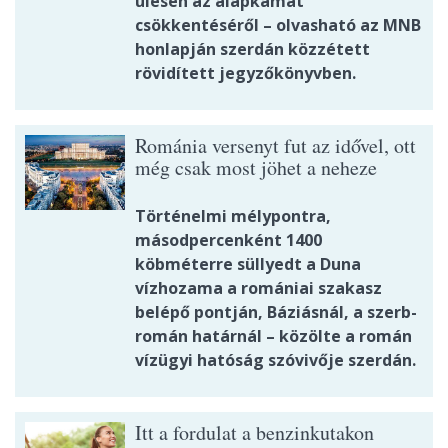
ülésen az alapkamat
csökkentéséről – olvasható az MNB
honlapján szerdán közzétett
rövidített jegyzőkönyvben.
Románia versenyt fut az idővel, ott
még csak most jöhet a neheze
Történelmi mélypontra,
másodpercenként 1400
köbméterre süllyedt a Duna
vízhozama a romániai szakasz
belépő pontján, Báziásnál, a szerb-
román határnál – közölte a román
vízügyi hatóság szóvivője szerdán.
Itt a fordulat a benzinkutakon