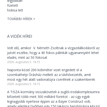
TOVÁBBI HÍREK >
A VIDÉK HÍREI
Volt idő, amikor V. Németh Zsoltnak a vízgazdálkodásról az
jutott eszébe, hogy a 40 fokos pálinkát ugyanannyiért lehet
eladni, mint az 50 fokosat
2026. augusztus 5. 18:15
Naponta közel 200 köbméter vizet engedett el a
szombathelyi Órásház mellett az a távhővezeték, amit
most egy hét alatt vadonatújra cserélnek a szakemberek
2026. augusztus 5. 18:15
A TISZA-kormány visszaköveteli a zuglói irodakomplexumra
kifizetett több mint 300 milliárd forintot - az ügy egyik
legnagyobb nyertese éppen az a Bayer Construct volt,
amely jelenleg Győrben egy 150 lakásos beruházásra készül