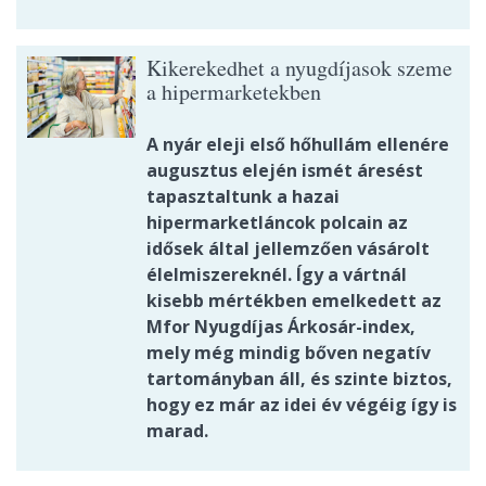
Kikerekedhet a nyugdíjasok szeme
a hipermarketekben
A nyár eleji első hőhullám ellenére
augusztus elején ismét áresést
tapasztaltunk a hazai
hipermarketláncok polcain az
idősek által jellemzően vásárolt
élelmiszereknél. Így a vártnál
kisebb mértékben emelkedett az
Mfor Nyugdíjas Árkosár-index,
mely még mindig bőven negatív
tartományban áll, és szinte biztos,
hogy ez már az idei év végéig így is
marad.