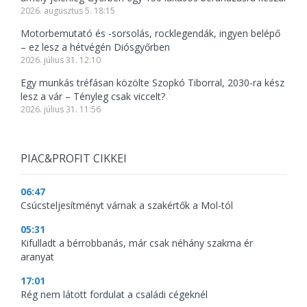
2026. augusztus 5. 18:15
Motorbemutató és -sorsolás, rocklegendák, ingyen belépő
– ez lesz a hétvégén Diósgyőrben
2026. július 31. 12:10
Egy munkás tréfásan közölte Szopkó Tiborral, 2030-ra kész
lesz a vár – Tényleg csak viccelt?
2026. július 31. 11:56
PIAC&PROFIT CIKKEI
06:47
Csúcsteljesítményt várnak a szakértők a Mol-tól
05:31
Kifulladt a bérrobbanás, már csak néhány szakma ér
aranyat
17:01
Rég nem látott fordulat a családi cégeknél