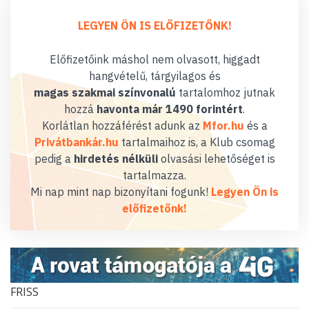
LEGYEN ÖN IS ELŐFIZETŐNK!
Előfizetőink máshol nem olvasott, higgadt
hangvételű, tárgyilagos és
magas szakmai színvonalú
tartalomhoz jutnak
hozzá
havonta már 1490 forintért
.
Korlátlan hozzáférést adunk az
Mfor.hu
és a
Privátbankár.hu
tartalmaihoz is, a Klub csomag
pedig a
hirdetés nélküli
olvasási lehetőséget is
tartalmazza.
Mi nap mint nap bizonyítani fogunk!
Legyen Ön is
előfizetőnk!
FRISS