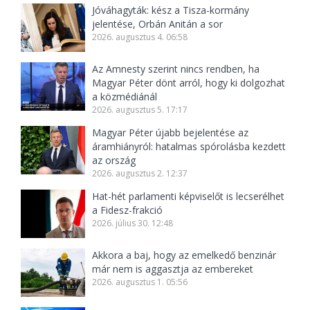
Jóváhagyták: kész a Tisza-kormány
jelentése, Orbán Anitán a sor
2026. augusztus 4. 06:58
Az Amnesty szerint nincs rendben, ha
Magyar Péter dönt arról, hogy ki dolgozhat
a közmédiánál
2026. augusztus 5. 17:17
Magyar Péter újabb bejelentése az
áramhiányról: hatalmas spórolásba kezdett
az ország
2026. augusztus 2. 12:37
Hat-hét parlamenti képviselőt is lecserélhet
a Fidesz-frakció
2026. július 30. 12:48
Akkora a baj, hogy az emelkedő benzinár
már nem is aggasztja az embereket
2026. augusztus 1. 05:56