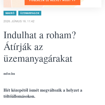
FOGLALJA LE HELYÉT MOST >>
MAKRÓ
ÜZEMANYAGOK
2026. JÚNIUS 16. 11:42
Indulhat a roham?
Átírják az
üzemanyagárakat
mfor.hu
Hét közepétől ismét megváltozik a helyzet a
töltőállomásokon.