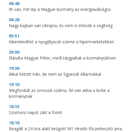
06:48
Itt van, mit lép a Magyar-kormány az energiaválságra
06:28
Nagy bajban van Ukrajna, és nem is érkezik a segítség
05:51
Kikerekedhet a nyugdíjasok szeme a hipermarketekben
20:00
Elárulta Magyar Péter, miről tárgyaltak a kormányülésen
19:36
Alkut kötött Irán, de nem az Egyesült Államokkal
19:10
Megfordult az orvosok száma, fel van adva a lecke a
kormánynak
18:33
Szomorú napot zárt a forint
18:16
Reagált a 24 óra alatt kirúgott M1 Híradó-főszerkesztő arra,