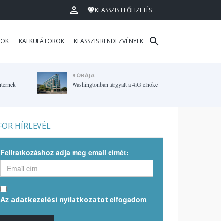
KLASSZIS ELŐFIZETÉS
TOK
KALKULÁTOROK
KLASSZIS RENDEZVÉNYEK
9 ÓRÁJA
hternek
Washingtonban tárgyalt a 4iG elnöke
OR HÍRLEVÉL
Feliratkozáshoz adja meg email címét:
Az
elfogadom.
adatkezelési nyilatkozatot