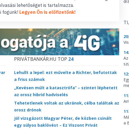
dr
lvasási lehetőséget is tartalmazza.
i fogunk!
Legyen Ön is előfizetőnk!
TU
20
Vi
14
Az
PRIVÁTBANKÁR.HU TOP
24
sz
yar
Lehullt a lepel: ezt művelte a Richter, befutottak
12
a friss számok
Eg
me
„Kevésen múlt a katasztrófa” – szintet léphetett
az orosz hibrid hadviselés
11
Am
Tehetetlenek voltak az ukránok, célba találtak az
orosz drónok
11
Má
Jól vizsgázott Magyar Péter, de közben csinált
a 
egy súlyos baklövést – Ez Viszont Privát