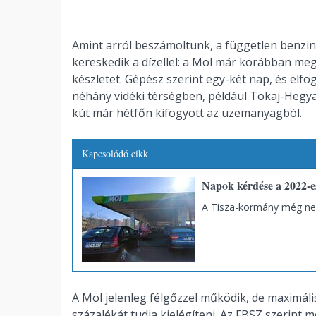
Amint arról beszámoltunk, a független benzin
kereskedik a dízellel: a Mol már korábban meg
készletet. Gépész szerint egy-két nap, és elfo
néhány vidéki térségben, például Tokaj-Hegyal
kút már hétfőn kifogyott az üzemanyagból.
Kapcsolódó cikk
Napok kérdése a 2022-e
A Tisza-kormány még ne
A Mol jelenleg félgőzzel működik, de maximáli
százalékát tudja kielégíteni. Az FBSZ szerint