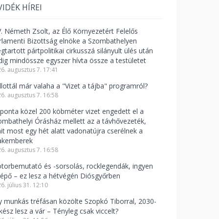
VIDÉK HÍREI
V. Németh Zsolt, az Élő Környezetért Felelős
rlamenti Bizottság elnöke a Szombathelyen
tartott pártpolitikai cirkusszá silányult ülés után
dig mindössze egyszer hívta össze a testületet
6. augusztus 7. 17:41
llottál már valaha a "Vizet a tájba" programról?
6. augusztus 7. 16:58
ponta közel 200 köbméter vizet engedett el a
ombathelyi Órásház mellett az a távhővezeték,
it most egy hét alatt vadonatújra cserélnek a
akemberek
6. augusztus 7. 16:58
torbemutató és -sorsolás, rocklegendák, ingyen
lépő – ez lesz a hétvégén Diósgyőrben
6. július 31. 12:10
y munkás tréfásan közölte Szopkó Tiborral, 2030-
kész lesz a vár – Tényleg csak viccelt?