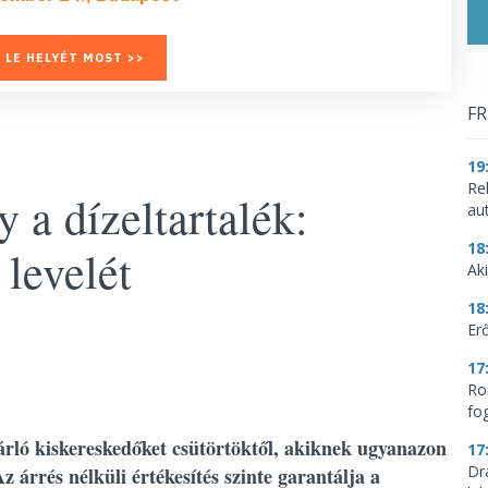
 LE HELYÉT MOST >>
FR
19
Re
 a dízeltartalék:
aut
18
levelét
Aki
18
Erő
17
Ro
fo
sárló kiskereskedőket csütörtöktől, akiknek ugyanazon
17
Dr
 árrés nélküli értékesítés szinte garantálja a