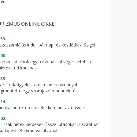
águl
RIZMUS ONLINE CIKKEI
:53
sszaszámlálás indul: pár nap, és kezdődik a Sziget
:00
 amerikai elnök egy tollvonással véget vetett a
ületési turizmusnak
:33
y kis odafigyelés, ami minden bizonnyal
gmentette egy szomjazó madár életét
:14
erikai befektető kezébe kerülhet az easyJet
:02
r csak hetek kérdése? Ősszel utasokat is szállíthat
Budapest–Belgrád vasútvonal