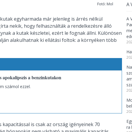
Fotó: Mol
A 
kutak egyharmada már jelenleg is árrés nélkül
A 
Pa
írta nekik, hogy felhasználták a rendelkezésre álló
meg
gynak a kutak készletei, ezért le fognak állni. Különösen
ed
ján alakulhatnak ki ellátási foltok: a környéken több
202
Ha
202
Na
sz
s apokalipszis a benzinkutakon
am
sz
m számol ezzel.
202
Mo
be
202
Eg
s kapacitással is csak az ország igényeinek 70
ra 
 még hónapokig nem várható a maximális kapacitás.