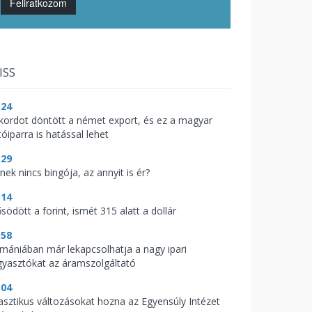
Feliratkozom
ISS
:24
kordot döntött a német export, és ez a magyar
óiparra is hatással lehet
:29
nek nincs bingója, az annyit is ér?
:14
södött a forint, ismét 315 alatt a dollár
:58
mániában már lekapcsolhatja a nagy ipari
gyasztókat az áramszolgáltató
:04
asztikus változásokat hozna az Egyensúly Intézet