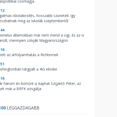
káspolitikai csomagja
:12
galmas iskolakezdés, hosszabb szünetek: így
ltozhatnak meg az iskolák szeptembertől
:44
Benelux államokban már nem menő a cigi, és az is
derült, mennyien szívják Magyarországon
:16
tett az árfolyamhatás a Richternek
:51
shingtonban tárgyalt a 4iG elnöke
:16
ár három év börtönt is kaphat Szijjártó Péter, az
yét már a BRFK vizsgálja
100
LEGGAZDAGABB