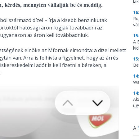
la
, kérdés, mennyien vállalják be és meddig.
16
Ru
ból származó dízel – írja a kisebb benzinkutak
vá
örtöktől hatósági áron fogják továbbadni az
ugyanazon az áron kell továbbadniuk.
15
A 
ki
tségének elnöke az Mfornak elmondta: a dízel mellett
ytán van. Arra is felhívta a figyelmet, hogy az árrés
15
skereskedelmi adót is kell fizetni a béreken, a
Be
l.
14
Wa
14
Ak
üg
A