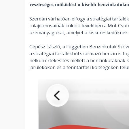
veszteséges működést a kisebb benzinkutakon
Szerdán várhatóan elfogy a stratégiai tartalék
tulajdonosainak küldött levelében a Mol. Csüt
üzemanyagokat, amelyet a kiskereskedőknek 
Gépész László, a Független Benzinkutak Szöve
a stratégiai tartalékból származó benzin is fog
nélküli értékesítés mellett a benzinkutaknak ki
járulékokon és a fenntartási költségeken felü