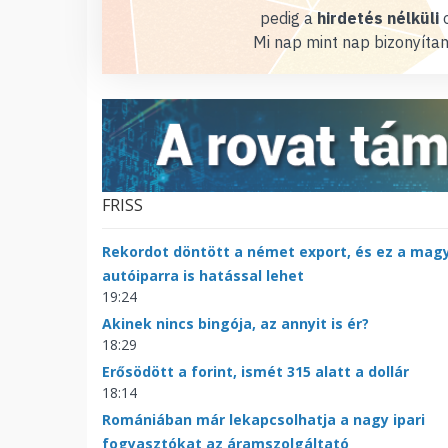
pedig a
hirdetés nélküli
o
Mi nap mint nap bizonyítan
FRISS
Rekordot döntött a német export, és ez a mag
autóiparra is hatással lehet
19:24
Akinek nincs bingója, az annyit is ér?
18:29
Erősödött a forint, ismét 315 alatt a dollár
18:14
Romániában már lekapcsolhatja a nagy ipari
fogyasztókat az áramszolgáltató