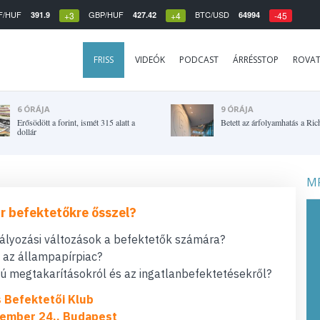
F/HUF
GBP/HUF
BTC/USD
391.9
427.42
64994
+3
+4
-45
FRISS
VIDEÓK
PODCAST
ÁRRÉSSTOP
ROVA
6 ÓRÁJA
9 ÓRÁJA
Erősödött a forint, ismét 315 alatt a
Betett az árfolyamhatás a Ric
dollár
MF
r befektetőkre ősszel?
bályozási változások a befektetők számára?
t az állampapírpiac?
 megtakarításokról és az ingatlanbefektetésekről?
s Befektetői Klub
ember 24., Budapest