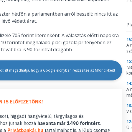
202
zter hétfőn a parlamentben arról beszélt: nincs itt az
lévő védett árat.
PI
dízelé 705 forint literenként. A választás előtti napokra
16
a 810 forintot meghaladó piaci gázolajár fényében ez
A 
továbbra is 90 forinttal drágább.
sz
15
Ma
l: itt megadhatja, hogy a Google előnyben részesítse az Mfor cikkeit!
ko
14
A 
má
N IS ELŐFIZETŐNK!
13
Vis
ott, higgadt hangvételű, tárgyilagos és
12
hoz jutnak hozzá
havonta már 1490 forintért
.
Új
s a
Privátbankár.hu
tartalmaihoz is, a Klub csomag