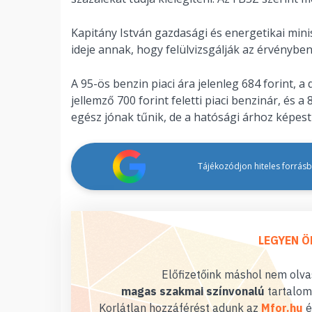
Kapitány István gazdasági és energetikai minis
ideje annak, hogy felülvizsgálják az érvényben 
A 95-ös benzin piaci ára jelenleg 684 forint, a 
jellemző 700 forint feletti piaci benzinár, és 
egész jónak tűnik, de a hatósági árhoz képest 
Tájékozódjon hiteles forrásbó
LEGYEN Ö
Előfizetőink máshol nem olvas
magas szakmai színvonalú
tartalom
Korlátlan hozzáférést adunk az
Mfor.hu
é