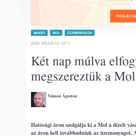
FOGLALJA
MAKRÓ
MOL
ÜZEMANYAGOK
2026. MÁJUS 12. 14:11
Két nap múlva elfogy
megszereztük a Mol 
Vámosi Ágoston
Hatósági áron szolgálja ki a Mol a dízelt vá
az áron kell továbbadniuk az üzemanyagot. Az