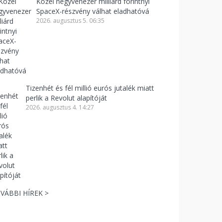
Közel negyvenezer milliárd forintnyi
SpaceX-részvény válhat eladhatóvá
2026. augusztus 5. 06:35
Tizenhét és fél millió eurós jutalék miatt
perlik a Revolut alapítóját
2026. augusztus 4. 14:27
VÁBBI HÍREK >