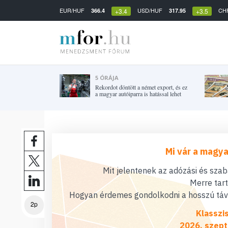
EUR/HUF
USD/HUF
CH
366.4
317.95
+3.4
+3.5
5 ÓRÁJA
Rekordot döntött a német export, és ez
a magyar autóiparra is hatással lehet
Mi vár a magya
Mit jelentenek az adózási és sza
Merre tar
Hogyan érdemes gondolkodni a hosszú távú
2p
Klasszi
2026. szept