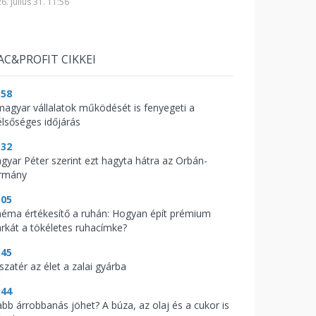
6. július 31. 11:56
AC&PROFIT CIKKEI
:58
magyar vállalatok működését is fenyegeti a
élsőséges időjárás
:32
gyar Péter szerint ezt hagyta hátra az Orbán-
rmány
:05
néma értékesítő a ruhán: Hogyan épít prémium
rkát a tökéletes ruhacímke?
:45
szatér az élet a zalai gyárba
:44
abb árrobbanás jöhet? A búza, az olaj és a cukor is