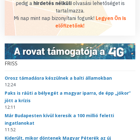
pedig a
hirdetés nélküli
olvasási lehetőséget is
tartalmazza.
Mi nap mint nap bizonyítani fogunk!
Legyen Ön is
előfizetőnk!
FRISS
Orosz támadásra készülnek a balti államokban
12:24
Paks is ráüti a bélyegét a magyar iparra, de épp „jókor”
jött a krízis
12:11
Már Budapesten kívül keresik a 100 millió feletti
ingatlanokat
11:52
Kiderült, mikor döntenek Magyar Péterék az új