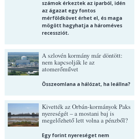
számok érkeztek az iparból, idén
az ágazat egy fontos
mérföldkövet érhet el, és maga
mögött hagyhatja a hároméves
recessziót.
A szlovén kormány már döntött:
nem kapcsolják le az
atomerőművet
Összeomlana a hálózat, ha leállna?
Kivették az Orbán-kormányok Paks
nyereségét – a mostani baj is
megelőzhető lett volna a pénzből?
Egy forint nyereséget nem