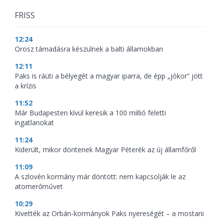
FRISS
12:24
Orosz támadásra készülnek a balti államokban
12:11
Paks is ráüti a bélyegét a magyar iparra, de épp „jókor” jött
a krízis
11:52
Már Budapesten kívül keresik a 100 millió feletti
ingatlanokat
11:24
Kiderült, mikor döntenek Magyar Péterék az új államfőről
11:09
A szlovén kormány már döntött: nem kapcsolják le az
atomerőművet
10:29
Kivették az Orbán-kormányok Paks nyereségét – a mostani