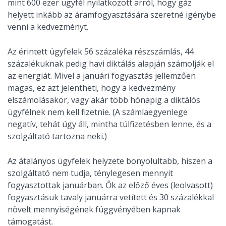
mint 600 ezer ügyfél nyilatkozott arról, hogy gáz
helyett inkább az áramfogyasztására szeretné igénybe
venni a kedvezményt.
Az érintett ügyfelek 56 százaléka részszámlás, 44
százalékuknak pedig havi diktálás alapján számolják el
az energiát. Mivel a januári fogyasztás jellemzően
magas, ez azt jelentheti, hogy a kedvezmény
elszámolásakor, vagy akár több hónapig a diktálós
ügyfélnek nem kell fizetnie. (A számlaegyenlege
negatív, tehát úgy áll, mintha túlfizetésben lenne, és a
szolgáltató tartozna neki.)
Az átalányos ügyfelek helyzete bonyolultabb, hiszen a
szolgáltató nem tudja, ténylegesen mennyit
fogyasztottak januárban. Ők az előző éves (leolvasott)
fogyasztásuk tavaly januárra vetített és 30 százalékkal
növelt mennyiségének függvényében kapnak
támogatást.