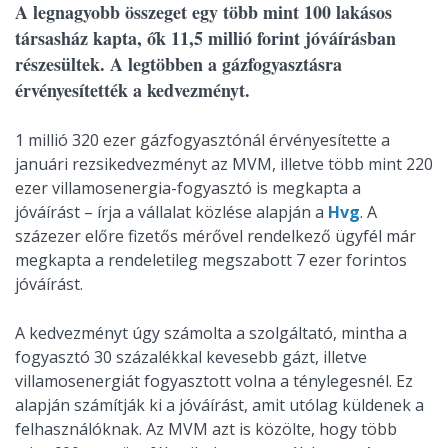
A legnagyobb összeget egy több mint 100 lakásos
társasház kapta, ők 11,5 millió forint jóváírásban
részesültek. A legtöbben a gázfogyasztásra
érvényesítették a kedvezményt.
1 millió 320 ezer gázfogyasztónál érvényesítette a
januári rezsikedvezményt az MVM, illetve több mint 220
ezer villamosenergia-fogyasztó is megkapta a
jóváírást – írja a vállalat közlése alapján a
Hvg
. A
százezer előre fizetős mérővel rendelkező ügyfél már
megkapta a rendeletileg megszabott 7 ezer forintos
jóváírást.
A kedvezményt úgy számolta a szolgáltató, mintha a
fogyasztó 30 százalékkal kevesebb gázt, illetve
villamosenergiát fogyasztott volna a ténylegesnél. Ez
alapján számítják ki a jóváírást, amit utólag küldenek a
felhasználóknak. Az MVM azt is közölte, hogy több