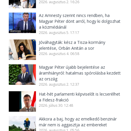
2026. augusztus 2. 16:26
Az Amnesty szerint nincs rendben, ha
Magyar Péter dönt arról, hogy ki dolgozhat
a közmédiánál
2026. augusztus 5. 17:17
Jóváhagyták: kész a Tisza-kormány
jelentése, Orbán Anitán a sor
2026. augusztus 4. 06:58
Magyar Péter újabb bejelentése az
áramhiányról: hatalmas spórolásba kezdett
az ország
2026. augusztus 2. 12:37
Hat-hét parlamenti képviselőt is lecserélhet
a Fidesz-frakció
2026. július 30. 12:48
Akkora a baj, hogy az emelkedő benzinár
már nem is aggasztja az embereket
2026. augusztus 1. 05:56