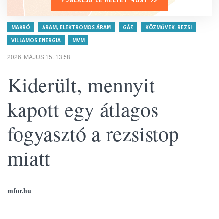
FOGLALJA LE HELYÉT MOST >>
MAKRÓ
ÁRAM, ELEKTROMOS ÁRAM
GÁZ
KÖZMŰVEK, REZSI
VILLAMOS ENERGIA
MVM
2026. MÁJUS 15. 13:58
Kiderült, mennyit
kapott egy átlagos
fogyasztó a rezsistop
miatt
mfor.hu