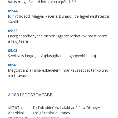
baj is megelőzhető lett volna a pénzből?
09:44
Jó hírt hozott Magyar Péter a Dunáról, de figyelmeztetést is
közölt
09:29
Energiahatékonyabb otthon? Így szerezhetünk most pénzt
a felújításra
09:03
Szerbia is lángol, a Vajdaságban a legnagyobb a baj
08:46
Megtorpant a kiskereskedelem, már kevesebbet tankolunk,
mint tavasszal
A
100
LEGGAZDAGABB
TikTok-videókkal alakítaná át a Disney+
szolgáltatást a Disney
2026. augusztus 6. 09:30