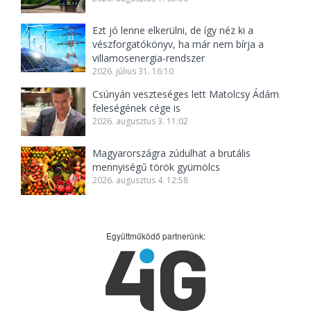
Ezt jó lenne elkerülni, de így néz ki a
vészforgatókönyv, ha már nem bírja a
villamosenergia-rendszer
2026. július 31. 16:10
Csúnyán veszteséges lett Matolcsy Ádám
feleségének cége is
2026. augusztus 3. 11:02
Magyarországra zúdulhat a brutális
mennyiségű török gyümölcs
2026. augusztus 4. 12:58
Együttműködő partnerünk: