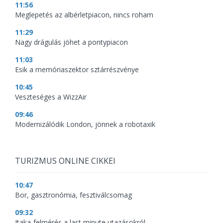
11:56
Meglepetés az albérletpiacon, nincs roham
11:29
Nagy drágulás jöhet a pontypiacon
11:03
Esik a memóriaszektor sztárrészvénye
10:45
Veszteséges a WizzAir
09:46
Modernizálódik London, jönnek a robotaxik
TURIZMUS ONLINE CIKKEI
10:47
Bor, gasztronómia, fesztiválcsomag
09:32
Itaka-felmérés a last minute utazásokról