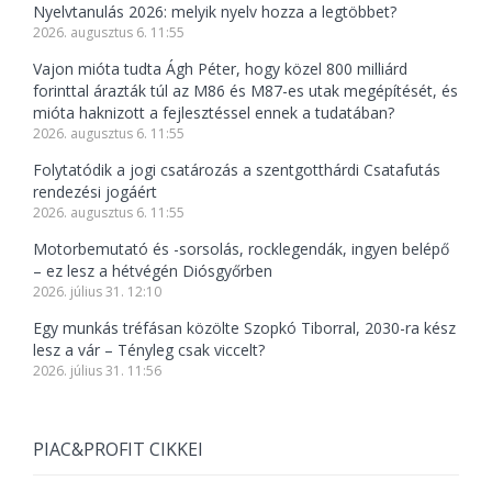
Nyelvtanulás 2026: melyik nyelv hozza a legtöbbet?
2026. augusztus 6. 11:55
Vajon mióta tudta Ágh Péter, hogy közel 800 milliárd
forinttal árazták túl az M86 és M87-es utak megépítését, és
mióta haknizott a fejlesztéssel ennek a tudatában?
2026. augusztus 6. 11:55
Folytatódik a jogi csatározás a szentgotthárdi Csatafutás
rendezési jogáért
2026. augusztus 6. 11:55
Motorbemutató és -sorsolás, rocklegendák, ingyen belépő
– ez lesz a hétvégén Diósgyőrben
2026. július 31. 12:10
Egy munkás tréfásan közölte Szopkó Tiborral, 2030-ra kész
lesz a vár – Tényleg csak viccelt?
2026. július 31. 11:56
PIAC&PROFIT CIKKEI