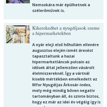
Nemsokára már épülhetnek a
szélerőművek is.
Kikerekedhet a nyugdíjasok szeme
a hipermarketekben
A nyár eleji első hőhullám ellenére
augusztus elején ismét áresést
tapasztaltunk a hazai
hipermarketláncok polcain az
idősek által jellemzően vásárolt
élelmiszereknél. Így a vártnál
kisebb mértékben emelkedett az
Mfor Nyugdíjas Árkosár-index,
mely még mindig bőven negatív
tartományban áll, és szinte biztos,
hogy ez már az idei év végéig így is