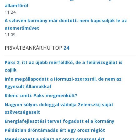
államfőről
11:24
A szlovén kormány már döntött: nem kapcsolják le az
atomerőművet
11:09
PRIVÁTBANKÁR.HU TOP
24
Paks 2: itt az újabb mérföldkő, de a felülvizsgálat is
zajlik
Irán megállapodott a Hormuzi-szorosról, de nem az
Egyesült Államokkal
Kilenc centi: Paks megmenkült?
Nagyon súlyos dologgal vádolja Zelenszkij saját
szövetségeseit
Energiafejlesztési tervet fogadott el a kormány
Példátlan dróntámadás ért egy orosz régiót
Megérkezett a válasz az orosz Amazont ért