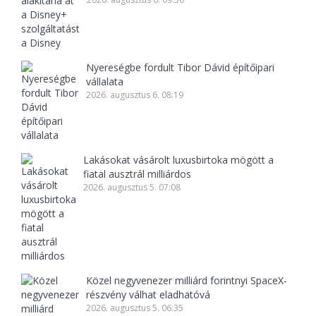
Nyereségbe fordult Tibor Dávid építőipari
vállalata
2026. augusztus 6. 08:19
Lakásokat vásárolt luxusbirtoka mögött a
fiatal ausztrál milliárdos
2026. augusztus 5. 07:08
Közel negyvenezer milliárd forintnyi SpaceX-
részvény válhat eladhatóvá
2026. augusztus 5. 06:35