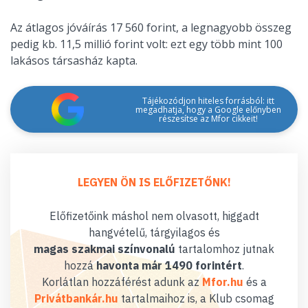
Az átlagos jóváírás 17 560 forint, a legnagyobb összeg
pedig kb. 11,5 millió forint volt: ezt egy több mint 100
lakásos társasház kapta.
Tájékozódjon hiteles forrásból: itt
megadhatja, hogy a Google előnyben
részesítse az Mfor cikkeit!
LEGYEN ÖN IS ELŐFIZETŐNK!
Előfizetőink máshol nem olvasott, higgadt
hangvételű, tárgyilagos és
magas szakmai színvonalú
tartalomhoz jutnak
hozzá
havonta már 1490 forintért
.
Korlátlan hozzáférést adunk az
Mfor.hu
és a
Privátbankár.hu
tartalmaihoz is, a Klub csomag