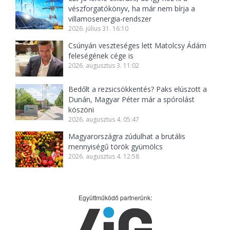
vészforgatókönyv, ha már nem bírja a
villamosenergia-rendszer
2026. július 31. 16:10
Csúnyán veszteséges lett Matolcsy Ádám
feleségének cége is
2026. augusztus 3. 11:02
Bedőlt a rezsicsökkentés? Paks elúszott a
Dunán, Magyar Péter már a spórolást
köszöni
2026. augusztus 4. 05:47
Magyarországra zúdulhat a brutális
mennyiségű török gyümölcs
2026. augusztus 4. 12:58
Együttműködő partnerünk: