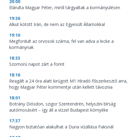
20:00
Elárulta Magyar Péter, miről tárgyaltak a kormányülésen
19:36
Alkut kötött Irán, de nem az Egyesült Államokkal
19:10
Megfordult az orvosok száma, fel van adva a lecke a
kormánynak
18:33
Szomorú napot zárt a forint
18:16
Reagált a 24 óra alatt kirúgott M1 Híradó-főszerkesztő arra,
hogy Magyar Péter kommentje után kellett távoznia
18:01
Botrány Diósdon, szigor Szentendrén, helyszíni bírság
autómosásért – így áll a vízzel Budapest környéke
17:37
Nagyon biztatóan alakulhat a Duna vízállása Paksnál