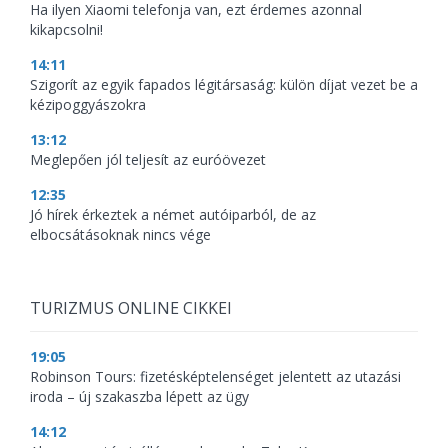
Ha ilyen Xiaomi telefonja van, ezt érdemes azonnal
kikapcsolni!
14:11
Szigorít az egyik fapados légitársaság: külön díjat vezet be a
kézipoggyászokra
13:12
Meglepően jól teljesít az euróövezet
12:35
Jó hírek érkeztek a német autóiparból, de az
elbocsátásoknak nincs vége
TURIZMUS ONLINE CIKKEI
19:05
Robinson Tours: fizetésképtelenséget jelentett az utazási
iroda – új szakaszba lépett az ügy
14:12