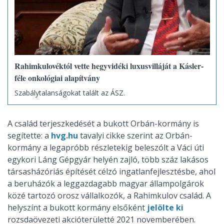
Rahimkulovéktól vette hegyvidéki luxusvilláját a Kásler-
féle onkológiai alapítvány
Szabálytalanságokat talált az ÁSZ.
A család terjeszkedését a bukott Orbán-kormány is
segítette: a
hvg.hu
tavalyi cikke szerint az Orbán-
kormány a legapróbb részletekig beleszólt a Váci úti
egykori Láng Gépgyár helyén zajló, több száz lakásos
társasházóriás építését célzó ingatlanfejlesztésbe, ahol
a beruházók a leggazdagabb magyar állampolgárok
közé tartozó orosz vállalkozók, a Rahimkulov család. A
helyszínt a bukott kormány elsőként
jelölte ki
rozsdaövezeti akcióterületté 2021 novemberében.