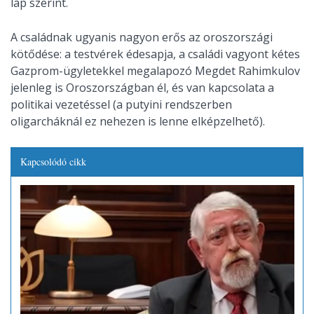
lap szerint.
A családnak ugyanis nagyon erős az oroszországi
kötődése: a testvérek édesapja, a családi vagyont kétes
Gazprom-ügyletekkel megalapozó Megdet Rahimkulov
jelenleg is Oroszországban él, és van kapcsolata a
politikai vezetéssel (a putyini rendszerben
oligarcháknál ez nehezen is lenne elképzelhető).
Kapcsolódó cikk