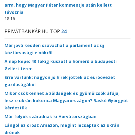
arra, hogy Magyar Péter kommentje után kellett
távoznia
18:16
PRIVÁTBANKÁR.HU TOP
24
Már jövő kedden szavazhat a parlament az új
köztársasági elnökről
A nap képe: 43 fokig kúszott a hőmérő a budapesti
Gellért téren
Erre vártunk: nagyon jó hírek jöttek az euróövezet
gazdaságából
Mikor csökkenhet a zöldségek és gyümölcsök áfája,
lesz-e ukrán kukorica Magyarországon? Raskó Györgyöt
kérdeztük
Már folyók száradnak ki Horvátországban
Lángol az orosz Amazon, megint lecsaptak az ukrán
drónok