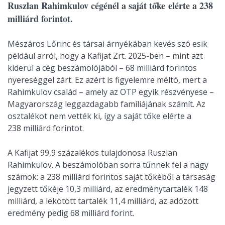
Ruszlan Rahimkulov cégénél a saját tőke elérte a 238
milliárd forintot.
Mészáros Lőrinc és társai árnyékában kevés szó esik
például arról, hogy a Kafijat Zrt. 2025-ben – mint azt
kiderül a cég beszámolójából – 68 milliárd forintos
nyereséggel zárt. Ez azért is figyelemre méltó, mert a
Rahimkulov család – amely az OTP egyik részvényese –
Magyarország leggazdagabb famíliájának számít. Az
osztalékot nem vették ki, így a saját tőke elérte a
238 milliárd forintot.
A Kafijat 99,9 százalékos tulajdonosa Ruszlan
Rahimkulov. A beszámolóban sorra tűnnek fel a nagy
számok: a 238 milliárd forintos saját tőkéből a társaság
jegyzett tőkéje 10,3 milliárd, az eredménytartalék 148
milliárd, a lekötött tartalék 11,4 milliárd, az adózott
eredmény pedig 68 milliárd forint.