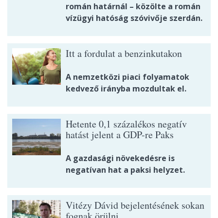
román határnál – közölte a román
vízügyi hatóság szóvivője szerdán.
Itt a fordulat a benzinkutakon
A nemzetközi piaci folyamatok
kedvező irányba mozdultak el.
Hetente 0,1 százalékos negatív
hatást jelent a GDP-re Paks
A gazdasági növekedésre is
negatívan hat a paksi helyzet.
Vitézy Dávid bejelentésének sokan
fognak örülni