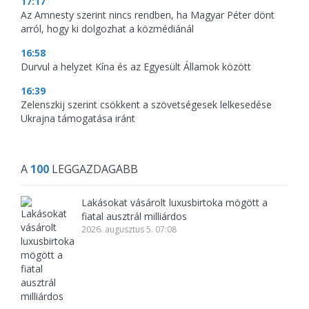
17:17
Az Amnesty szerint nincs rendben, ha Magyar Péter dönt
arról, hogy ki dolgozhat a közmédiánál
16:58
Durvul a helyzet Kína és az Egyesült Államok között
16:39
Zelenszkij szerint csökkent a szövetségesek lelkesedése
Ukrajna támogatása iránt
A
100
LEGGAZDAGABB
Lakásokat vásárolt luxusbirtoka mögött a
fiatal ausztrál milliárdos
2026. augusztus 5. 07:08