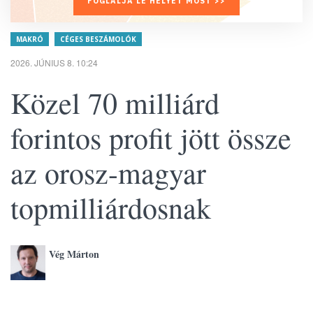
FOGLALJA LE HELYÉT MOST >>
MAKRÓ
CÉGES BESZÁMOLÓK
2026. JÚNIUS 8. 10:24
Közel 70 milliárd
forintos profit jött össze
az orosz-magyar
topmilliárdosnak
Vég Márton