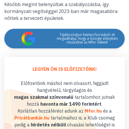
Később megint belenyúltak a szabályozásba, így
kormányzati segítséggel 2023-ban már magasabbra
nőttek a tervezett épületek.
Tájékozódjon hiteles forrásból: itt
megadhatja, hogy a Google előnyben
részesítse az Mfor cikkeit!
LEGYEN ÖN IS ELŐFIZETŐNK!
Előfizetőink máshol nem olvasott, higgadt
hangvételű, tárgyilagos és
magas szakmai színvonalú
tartalomhoz jutnak
hozzá
havonta már 1490 forintért
.
Korlátlan hozzáférést adunk az
Mfor.hu
és a
Privátbankár.hu
tartalmaihoz is, a Klub csomag
pedig a
hirdetés nélküli
olvasási lehetőséget is