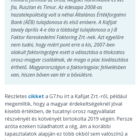
fia, Ruszlan és Timur. Az édesapa 2008-as
hazatelepüléséig volt a néhai Általános Értékforgalmi
Bank (ÁÉB) tulajdonosa és első embere. A Kafijat
tavaly április 4-e óta a többségi tulajdonosa a J-B
Faktor Kereskedelmi Faktoring Zrt.-nek. Azt egyelőre
nem tudni, hogy miért pont erre a kis, 2007-ben
alakult faktoringcégre esett a választása a titokzatos
orosz-magyar családnak, de maga a piac kiválasztása
érthető. Magyarországon a faktoringpiac felívelésben
van, hiszen bőven van tér a bővülésre.
Részletes
cikket
a G7.hu írt a Kafijat Zrt.-ről, például
megemlítik, hogy a magyar érdekeltségeknél jóval
kisebb értékben, de tucatnyi orosz nagyvállalat
részvényét és kötvényét birtokolta 2019 végén. Persze
azóta ezeken túladhatott a cég, ám a korábbi
tapasztalatok alapján ez több okból sem valószínű a