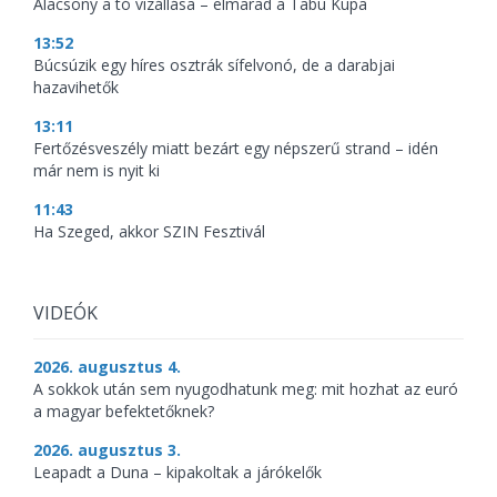
Alacsony a tó vizállása – elmarad a Tabu Kupa
13:52
Búcsúzik egy híres osztrák sífelvonó, de a darabjai
hazavihetők
13:11
Fertőzésveszély miatt bezárt egy népszerű strand – idén
már nem is nyit ki
11:43
Ha Szeged, akkor SZIN Fesztivál
VIDEÓK
2026. augusztus 4.
A sokkok után sem nyugodhatunk meg: mit hozhat az euró
a magyar befektetőknek?
2026. augusztus 3.
Leapadt a Duna – kipakoltak a járókelők