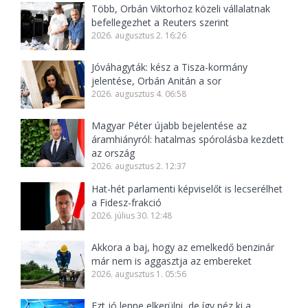
Több, Orbán Viktorhoz közeli vállalatnak
befellegezhet a Reuters szerint
2026. augusztus 2. 16:26
Jóváhagyták: kész a Tisza-kormány
jelentése, Orbán Anitán a sor
2026. augusztus 4. 06:58
Magyar Péter újabb bejelentése az
áramhiányról: hatalmas spórolásba kezdett
az ország
2026. augusztus 2. 12:37
Hat-hét parlamenti képviselőt is lecserélhet
a Fidesz-frakció
2026. július 30. 12:48
Akkora a baj, hogy az emelkedő benzinár
már nem is aggasztja az embereket
2026. augusztus 1. 05:56
Ezt jó lenne elkerülni, de így néz ki a