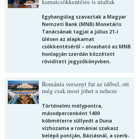
kamatcsökkentésre is utaltak
Egyhangúlag szavaztak a Magyar
Nemzeti Bank (MNB) Monetáris
Tanácsának tagjai a július 21-i
ülésen az alapkamat
csökkentéséről – olvasható az MNB
honlapján szerdán közzétett
rövidített jegyzőkönyvben.
Románia versenyt fut az idővel, ott
még csak most jöhet a neheze
Történelmi mélypontra,
másodpercenként 1400
köbméterre süllyedt a Duna
vízhozama a romániai szakasz
belépő pontján, Báziásnál, a szerb-