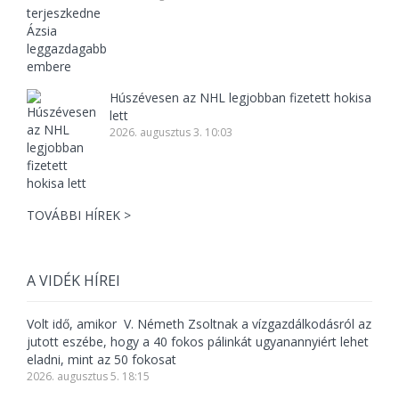
Húszévesen az NHL legjobban fizetett hokisa
lett
2026. augusztus 3. 10:03
TOVÁBBI HÍREK >
A VIDÉK HÍREI
Volt idő, amikor V. Németh Zsoltnak a vízgazdálkodásról az
jutott eszébe, hogy a 40 fokos pálinkát ugyanannyiért lehet
eladni, mint az 50 fokosat
2026. augusztus 5. 18:15