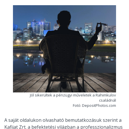
Jól sikerültek a pénzügyi műveletek a Rahimkulov
családnál
Fotó: DepositPhotos.com
A saját oldalukon olvasható bemutatkozásuk szerint a
Kafijat Zrt. a befektetési világban a professzionalizmus