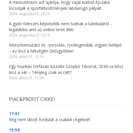
A minisztérium azt ajánlja, hogy saját kútból éjszaka
locsolják a sportlétesítmények labdarúgó pályáit
2026. augusztus 5. 18:15
A győri fideszes képviselők nem tudnak a kánikuláról -
legalábbis ami az online teret illeti
2026. augusztus 5. 18:15
Motorbemutató és -sorsolás, rocklegendák, ingyen belépő
– ez lesz a hétvégén Diósgyőrben
2026. július 31. 12:10
Egy munkás tréfásan közölte Szopkó Tiborral, 2030-ra kész
lesz a vár – Tényleg csak viccelt?
2026. július 31. 11:56
PIAC&PROFIT CIKKEI
17:01
Rég nem látott fordulat a családi cégeknél
15:59