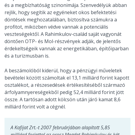
és a megbízhatóság szinonimája. Szenvedélyük abban
rejlik, hogy segítik az egyéneket okos befektetési
döntések meghozatalában, biztosítva számukra a
profitot, miközben védve vannak a potenciális
veszteségektől. A Rahimkulov-család saját vagyonát
döntően OTP- és Mol-részvények adják, de jelentős
érdekeltségeik vannak az energetikában, építőiparban
és a turizmusban is.
A beszámolóból kiderül, hogy a pénzügyi műveletek
bevételei között számoltak el 13,1 milliárd forint kapott
osztalékot, a részesedések értékesítéséből származó
árfolyamnyereségekből pedig 52,4 milliárd forint jött
össze. A tartósan adott kölcsön után járó kamat 8,6
milliárd forint volt a cégnél.
A Kafijat Zrt.-t 2007 februárjában alapított 5,85
milliárd forinttal az orosz Megdet Rahimkulov és két