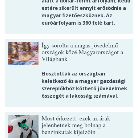
alatt a dollár-forint árfolyam, kedd
estére sikerült ennyit erősödnie a
magyar fizetőeszköznek. Az
euróárfolyam is 360 felé tart.
Így sorolta a magas jövedelmű
országok közé Magyarországot a
Világbank
Elosztották az országban
keletkező és a magyar gazdasági
szereplőkhöz köthető jövedelmek
összegét a lakosság számával.
Most érkezett: ezek az árak
jelenhetnek meg holnap a
benzinkutak kijelzőin