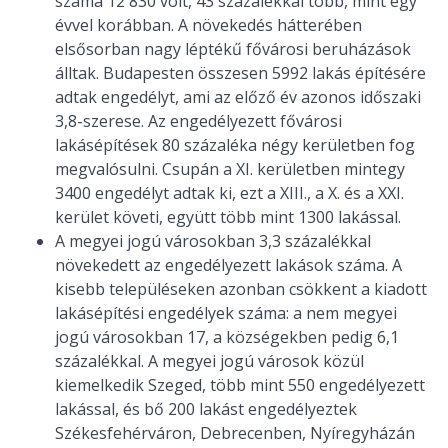
száma 12 830 volt, 43 százalékkal több, mint egy
évvel korábban. A növekedés hátterében
elsősorban nagy léptékű fővárosi beruházások
álltak. Budapesten összesen 5992 lakás építésére
adtak engedélyt, ami az előző év azonos időszaki
3,8-szerese. Az engedélyezett fővárosi
lakásépítések 80 százaléka négy kerületben fog
megvalósulni. Csupán a XI. kerületben mintegy
3400 engedélyt adtak ki, ezt a XIII., a X. és a XXI.
kerület követi, együtt több mint 1300 lakással.
A megyei jogú városokban 3,3 százalékkal
növekedett az engedélyezett lakások száma. A
kisebb településeken azonban csökkent a kiadott
lakásépítési engedélyek száma: a nem megyei
jogú városokban 17, a községekben pedig 6,1
százalékkal. A megyei jogú városok közül
kiemelkedik Szeged, több mint 550 engedélyezett
lakással, és bő 200 lakást engedélyeztek
Székesfehérváron, Debrecenben, Nyíregyházán