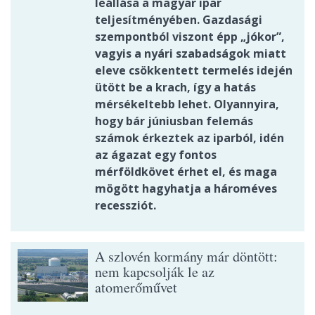
leállása a magyar ipar
teljesítményében. Gazdasági
szempontból viszont épp „jókor”,
vagyis a nyári szabadságok miatt
eleve csökkentett termelés idején
ütött be a krach, így a hatás
mérsékeltebb lehet. Olyannyira,
hogy bár júniusban felemás
számok érkeztek az iparból, idén
az ágazat egy fontos
mérföldkövet érhet el, és maga
mögött hagyhatja a hároméves
recessziót.
A szlovén kormány már döntött:
nem kapcsolják le az
atomerőművet