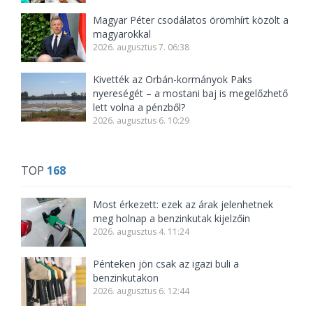
Magyar Péter csodálatos örömhírt közölt a
magyarokkal
2026. augusztus 7. 06:38
Kivették az Orbán-kormányok Paks
nyereségét – a mostani baj is megelőzhető
lett volna a pénzből?
2026. augusztus 6. 10:29
TOP
168
Most érkezett: ezek az árak jelenhetnek
meg holnap a benzinkutak kijelzőin
2026. augusztus 4. 11:24
Pénteken jön csak az igazi buli a
benzinkutakon
2026. augusztus 6. 12:44