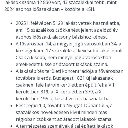
lakások száma 12 830 volt, 43 százalékkal több, mint
2024 azonos időszakában – közölte a KSH.
2025 I. félévében 5129 lakást vettek használatba,
ami 15 százalékos csökkenést jelent az előző év
azonos időszaki, alacsony bázishoz képest.
A fővárosban 14, a megyei jogú városokban 34, a
községekben 17 százalékkal kevesebb lakás épült.
Csak a kisebb, nem megyei jogú városokban
emelkedett kissé az átadott lakások száma.
A lakásépítés területi koncentrációja a fővárosban
továbbra is erős. Budapest 1821 új lakásának
csaknem fele három kerületben épült fel: a VIII.
kerületben 319, a IX. kerületben 379, a XI.
kerületben 195 új lakást vettek használatba.
Pest régió 1,0, továbbá Nyugat-Dunántúl 5,7
százalékos növekedésén kívül minden más
régióban csökkent az átadott lakások száma.
A természetes személyek által épített lakások