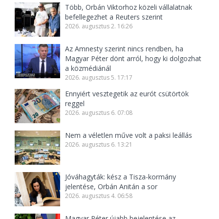
Több, Orbán Viktorhoz közeli vállalatnak
befellegezhet a Reuters szerint
2026. augusztus 2. 16:26
Az Amnesty szerint nincs rendben, ha
Magyar Péter dönt arról, hogy ki dolgozhat
a közmédiánál
2026. augusztus 5. 17:17
Ennyiért vesztegetik az eurót csütörtök
reggel
2026. augusztus 6. 07:08
Nem a véletlen műve volt a paksi leállás
2026. augusztus 6. 13:21
Jóváhagyták: kész a Tisza-kormány
jelentése, Orbán Anitán a sor
2026. augusztus 4. 06:58
Magyar Péter újabb bejelentése az