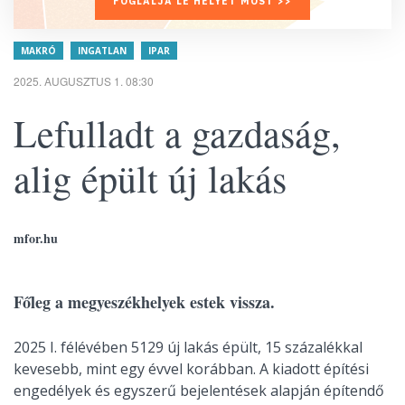
FOGLALJA LE HELYÉT MOST >>
MAKRÓ
INGATLAN
IPAR
2025. AUGUSZTUS 1. 08:30
Lefulladt a gazdaság,
alig épült új lakás
mfor.hu
Főleg a megyeszékhelyek estek vissza.
2025 I. félévében 5129 új lakás épült, 15 százalékkal
kevesebb, mint egy évvel korábban. A kiadott építési
engedélyek és egyszerű bejelentések alapján építendő