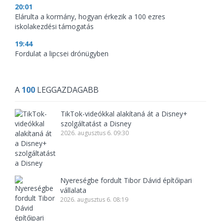
20:01
Elárulta a kormány, hogyan érkezik a 100 ezres
iskolakezdési támogatás
19:44
Fordulat a lipcsei drónügyben
A
100
LEGGAZDAGABB
TikTok-videókkal alakítaná át a Disney+
szolgáltatást a Disney
2026. augusztus 6. 09:30
Nyereségbe fordult Tibor Dávid építőipari
vállalata
2026. augusztus 6. 08:19