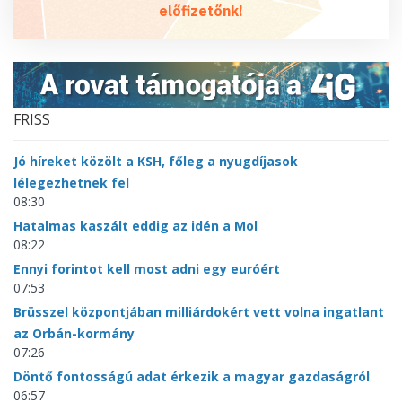
előfizetőnk!
FRISS
Jó híreket közölt a KSH, főleg a nyugdíjasok
lélegezhetnek fel
08:30
Hatalmas kaszált eddig az idén a Mol
08:22
Ennyi forintot kell most adni egy euróért
07:53
Brüsszel központjában milliárdokért vett volna ingatlant
az Orbán-kormány
07:26
Döntő fontosságú adat érkezik a magyar gazdaságról
06:57