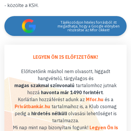
- közölte a KSH.
Tájékozódjon hiteles forrásból: itt
megadhatja, hogy a Google előnyben
részesítse az Mfor cikkeit!
LEGYEN ÖN IS ELŐFIZETŐNK!
Előfizetőink máshol nem olvasott, higgadt
hangvételű, tárgyilagos és
magas szakmai színvonalú
tartalomhoz jutnak
hozzá
havonta már 1490 forintért
.
Korlátlan hozzáférést adunk az
Mfor.hu
és a
Privátbankár.hu
tartalmaihoz is, a Klub csomag
pedig a
hirdetés nélküli
olvasási lehetőséget is
tartalmazza.
Mi nap mint nap bizonyítani fogunk!
Legyen Ön is