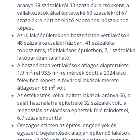
aránya 38 százalékról 33 százalékra csökkent, a
vállalkozások által építetteké 60 százalékról 67
százalékra nőtt az előző év azonos időszakihoz
képest.
Az új lakóépületekben használatba vett lakások
48 százaléka családi házban, 41 százaléka
többszintes, többlakásos épületben, 7,1 százaléka
lakóparkban található.
A használatba vett lakások átlagos alapterülete
2
2
1,9 m
-rel 93,5 m
-re mérséklődött a 2024 első
félévihez képest. A fővárosi lakások mérete
2
átlagosan 68 m
volt.
Az értékesítési céllal épített lakások aránya 66, a
saját használatra építetteké 32 százalék volt, a
megoszlás az eladásra építettek felé tolódott el,
6,7 százalékponttal.
Országos szinten az építési engedélyek és
egyszerű bejelentések alapján építendő lakások