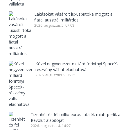
Lakásokat vásárolt luxusbirtoka mögött a
fiatal ausztrál milliárdos
2026. augusztus 5. 07:08
Közel negyvenezer milliárd forintnyi SpaceX-
részvény válhat eladhatóvá
2026. augusztus 5. 06:35
Tizenhét és fél millió eurós jutalék miatt perlik a
Revolut alapítóját
2026. augusztus 4. 14:27