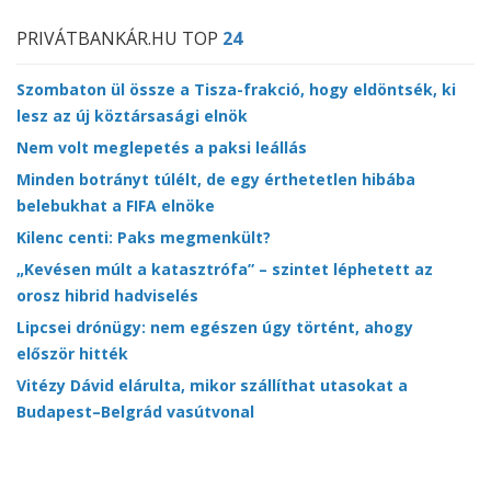
PRIVÁTBANKÁR.HU TOP
24
Szombaton ül össze a Tisza-frakció, hogy eldöntsék, ki
lesz az új köztársasági elnök
Nem volt meglepetés a paksi leállás
Minden botrányt túlélt, de egy érthetetlen hibába
belebukhat a FIFA elnöke
Kilenc centi: Paks megmenkült?
„Kevésen múlt a katasztrófa” – szintet léphetett az
orosz hibrid hadviselés
Lipcsei drónügy: nem egészen úgy történt, ahogy
először hitték
Vitézy Dávid elárulta, mikor szállíthat utasokat a
Budapest–Belgrád vasútvonal