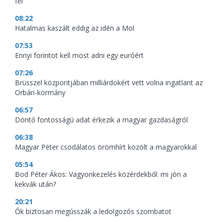
fel
08:22
Hatalmas kaszált eddig az idén a Mol
07:53
Ennyi forintot kell most adni egy euróért
07:26
Brüsszel központjában milliárdokért vett volna ingatlant az
Orbán-kormány
06:57
Döntő fontosságú adat érkezik a magyar gazdaságról
06:38
Magyar Péter csodálatos örömhírt közölt a magyarokkal
05:54
Bod Péter Ákos: Vagyonkezelés közérdekből: mi jön a
kekvák után?
20:21
Ők biztosan megússzák a ledolgozós szombatot