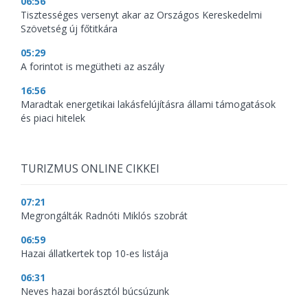
06:56
Tisztességes versenyt akar az Országos Kereskedelmi
Szövetség új főtitkára
05:29
A forintot is megütheti az aszály
16:56
Maradtak energetikai lakásfelújításra állami támogatások
és piaci hitelek
TURIZMUS ONLINE CIKKEI
07:21
Megrongálták Radnóti Miklós szobrát
06:59
Hazai állatkertek top 10-es listája
06:31
Neves hazai borásztól búcsúzunk