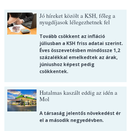
Jó híreket közölt a KSH, főleg a
nyugdíjasok lélegezhetnek fel
Tovább csökkent az infláció
júliusban a KSH friss adatai szerint.
Éves összevetésben mindössze 1,2
százalékkal emelkedtek az árak,
júniushoz képest pedig
csökkentek.
Hatalmas kaszált eddig az idén a
Mol
A társaság jelentős növekedést ér
el a második negyedévben.