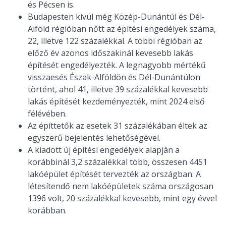
és Pécsen is.
Budapesten kívül még Közép-Dunántúl és Dél-
Alföld régióban nőtt az építési engedélyek száma,
22, illetve 122 százalékkal. A többi régióban az
előző év azonos időszakinál kevesebb lakás
építését engedélyezték. A legnagyobb mértékű
visszaesés Észak-Alföldön és Dél-Dunántúlon
történt, ahol 41, illetve 39 százalékkal kevesebb
lakás építését kezdeményezték, mint 2024 első
félévében.
Az építtetők az esetek 31 százalékában éltek az
egyszerű bejelentés lehetőségével.
A kiadott új építési engedélyek alapján a
korábbinál 3,2 százalékkal több, összesen 4451
lakóépület építését tervezték az országban. A
létesítendő nem lakóépületek száma országosan
1396 volt, 20 százalékkal kevesebb, mint egy évvel
korábban.