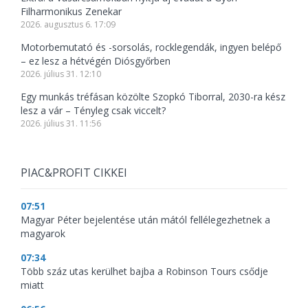
Filharmonikus Zenekar
2026. augusztus 6. 17:09
Motorbemutató és -sorsolás, rocklegendák, ingyen belépő
– ez lesz a hétvégén Diósgyőrben
2026. július 31. 12:10
Egy munkás tréfásan közölte Szopkó Tiborral, 2030-ra kész
lesz a vár – Tényleg csak viccelt?
2026. július 31. 11:56
PIAC&PROFIT CIKKEI
07:51
Magyar Péter bejelentése után mától fellélegezhetnek a
magyarok
07:34
Több száz utas kerülhet bajba a Robinson Tours csődje
miatt