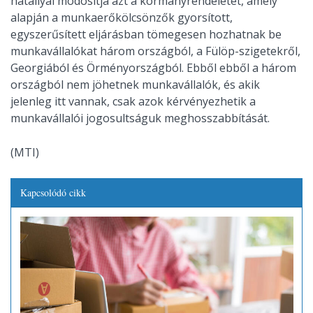
hatállyal módosítja azt a kormányrendeletet, amely
alapján a munkaerőkölcsönzők gyorsított,
egyszerűsített eljárásban tömegesen hozhatnak be
munkavállalókat három országból, a Fülöp-szigetekről,
Georgiából és Örményországból. Ebből ebből a három
országból nem jöhetnek munkavállalók, és akik
jelenleg itt vannak, csak azok kérvényezhetik a
munkavállalói jogosultságuk meghosszabbítását.
(MTI)
Kapcsolódó cikk