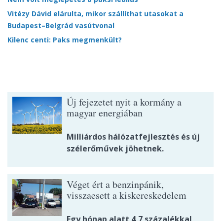
Vitézy Dávid elárulta, mikor szállíthat utasokat a
Budapest–Belgrád vasútvonal
Kilenc centi: Paks megmenkült?
Új fejezetet nyit a kormány a
magyar energiában
Milliárdos hálózatfejlesztés és új
szélerőművek jöhetnek.
Véget ért a benzinpánik,
visszaesett a kiskereskedelem
Egy hónap alatt 4,7 százalékkal