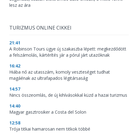
lesz az ára
TURIZMUS ONLINE CIKKEI
21:41
A Robinson Tours ügye új szakaszba lépett: megkezdődött
a felszámolás, kártérítés jár a pórul járt utazóknak
16:42
Hiába nő az utasszám, komoly veszteséget tudhat
magáénak az ultrafapados légitársaság
14:57
Nincs összeomlás, de új kihívásokkal küzd a hazai turizmus
14:40
Magyar gasztrosiker a Costa del Solon
12:58
Trója titkai hamarosan nem titkok többé