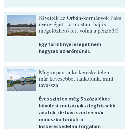
Kivették az Orbán-kormányok Paks
nyereségét – a mostani baj is
megelőzhető lett volna a pénzből?
Egy forint nyereséget nem
hagytak az erőműnél.
Megtorpant a kiskereskedelem,
már kevesebbet tankolunk, mint
tavasszal
Éves szinten még 3 százalékos
bővülést mutatnak a legfrissebb
adatok, de havi szinten már
mínuszba fordult a
kiskereskedelmi forgalom