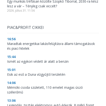
Egy munkás tréfásan közölte Szopkó Tiborral, 2030-ra kész
lesz a vár – Tényleg csak viccelt?
2026. július 31. 11:56
PIAC&PROFIT CIKKEI
16:56
Maradtak energetikai lakásfelújításra állami támogatások
és piaci hitelek
15:44
Ismét az egykori védett ár alatt a benzin
15:01
Esik az eső a Duna vízgyűjtő területén
14:06
Mérnöki csoda született, 110 emelet magas úszó
szélerőmű
13:06
Legendás, tisztán elektromos autó érkezik, 8 millió forint