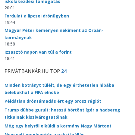
iskolakezdési támogatás
20:01
Fordulat a lipcsei drónügyben
19:44
Magyar Péter keményen nekiment az Orbán-
kormánynak
18:58
Izzasztó napon van túl a forint
18:41
PRIVÁTBANKÁR.HU TOP
24
Minden botrányt túlélt, de egy érthetetlen hibába
belebukhat a FIFA elnöke
Példátlan dróntámadás ért egy orosz régiót
Trump dühbe gurult: hosszú börtönt ígér a hadsereg
titkainak kiszivárogtatóinak
Még egy helyről elküldi a kormány Nagy Mártont
Nem volt meglepetés a paksi leállás