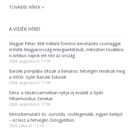
TOVÁBBI HÍREK >
A VIDÉK HÍREI
Magyar Péter: 868 milliárd forintos beruházási csomaggal
erősítik Magyarország energiaellátását, miközben továbbra
is kritikus napok elé néz az ország
2026. augusztus 6. 17:09
Barokk pompába öltözik a belváros: hétvégén rendezik meg
a XXXIII. Győri Barokk Esküvőt
2026. augusztus 6. 17:09
Extra: a Vásárcsarnokban nyitja új évadát a Győri
Filharmonikus Zenekar
2026. augusztus 6. 17:09
Motorbemutató és -sorsolás, rocklegendák, ingyen belépő
– ez lesz a hétvégén Diósgyőrben
2026. július 31. 12:10