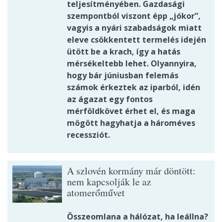
teljesítményében. Gazdasági
szempontból viszont épp „jókor”,
vagyis a nyári szabadságok miatt
eleve csökkentett termelés idején
ütött be a krach, így a hatás
mérsékeltebb lehet. Olyannyira,
hogy bár júniusban felemás
számok érkeztek az iparból, idén
az ágazat egy fontos
mérföldkövet érhet el, és maga
mögött hagyhatja a hároméves
recessziót.
A szlovén kormány már döntött:
nem kapcsolják le az
atomerőművet
Összeomlana a hálózat, ha leállna?