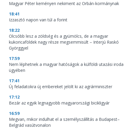
Magyar Péter keményen nekiment az Orbán-kormánynak
18:41
Izzasztó napon van túl a forint
18:22
Olcsóbb lesz a zöldség és a gyümölcs, de a magyar
kukoricaföldek nagy része megsemmisült – Interjú Raskó
Györggyel
17:59
Nem léphetnek a magyar hatóságok a külföldi utazási iroda
ügyében
17:41
Új feladatokra új embereket jelölt ki az agrárminiszter
17:12
Bezár az egyik legnagyobb magyarországi bicikligyár
16:59
Megvan, mikor indulhat el a személyszállítás a Budapest–
Belgrád vasútvonalon