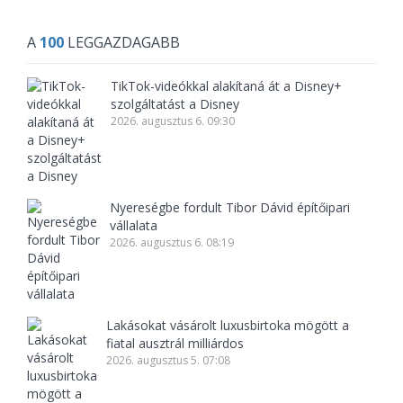
A
100
LEGGAZDAGABB
TikTok-videókkal alakítaná át a Disney+
szolgáltatást a Disney
2026. augusztus 6. 09:30
Nyereségbe fordult Tibor Dávid építőipari
vállalata
2026. augusztus 6. 08:19
Lakásokat vásárolt luxusbirtoka mögött a
fiatal ausztrál milliárdos
2026. augusztus 5. 07:08