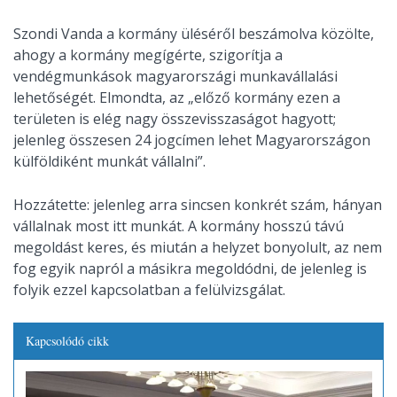
Szondi Vanda a kormány üléséről beszámolva közölte,
ahogy a kormány megígérte, szigorítja a
vendégmunkások magyarországi munkavállalási
lehetőségét. Elmondta, az „előző kormány ezen a
területen is elég nagy összevisszaságot hagyott;
jelenleg összesen 24 jogcímen lehet Magyarországon
külföldiként munkát vállalni”.
Hozzátette: jelenleg arra sincsen konkrét szám, hányan
vállalnak most itt munkát. A kormány hosszú távú
megoldást keres, és miután a helyzet bonyolult, az nem
fog egyik napról a másikra megoldódni, de jelenleg is
folyik ezzel kapcsolatban a felülvizsgálat.
Kapcsolódó cikk