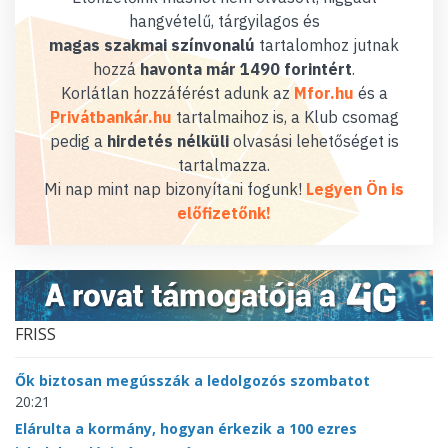
hangvételű, tárgyilagos és
magas szakmai színvonalú
tartalomhoz jutnak
hozzá
havonta már 1490 forintért
.
Korlátlan hozzáférést adunk az
Mfor.hu
és a
Privátbankár.hu
tartalmaihoz is, a Klub csomag
pedig a
hirdetés nélküli
olvasási lehetőséget is
tartalmazza.
Mi nap mint nap bizonyítani fogunk!
Legyen Ön is
előfizetőnk!
FRISS
Ők biztosan megússzák a ledolgozós szombatot
20:21
Elárulta a kormány, hogyan érkezik a 100 ezres