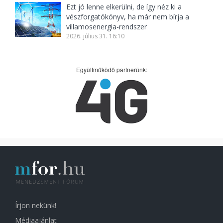
Ezt jó lenne elkerülni, de így néz ki a
vészforgatókönyv, ha már nem bírja a
villamosenergia-rendszer
2026. július 31. 16:10
Együttműködő partnerünk:
Írjon nekünk!
Médiaajánlat