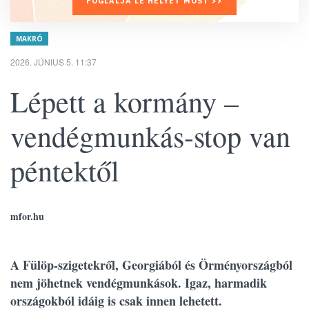
FOGLALJA LE HELYÉT MOST >>
MAKRÓ
2026. JÚNIUS 5. 11:37
Lépett a kormány –
vendégmunkás-stop van
péntektől
mfor.hu
A Fülöp-szigetekről, Georgiából és Örményországból
nem jöhetnek vendégmunkások. Igaz, harmadik
országokból idáig is csak innen lehetett.