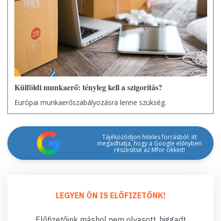
Külföldi munkaerő: tényleg kell a szigorítás?
Európai munkaerőszabályozásra lenne szükség.
Tájékozódjon hiteles forrásból: itt
megadhatja, hogy a Google előnyben
részesítse az Mfor cikkeit!
LEGYEN ÖN IS ELŐFIZETŐNK!
Előfizetőink máshol nem olvasott, higgadt