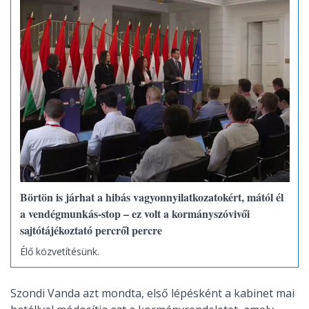
Börtön is járhat a hibás vagyonnyilatkozatokért, mától él
a vendégmunkás-stop – ez volt a kormányszóvivői
sajtótájékoztató percről percre
Élő közvetítésünk.
Szondi Vanda azt mondta, első lépésként a kabinet mai