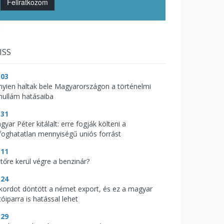
Feliratkozom
ISS
:03
nyien haltak bele Magyarországon a történelmi
hullám hatásaiba
:31
yar Péter kitálalt: erre fogják költeni a
lfoghatatlan mennyiségű uniós forrást
:11
jtőre kerül végre a benzinár?
:24
kordot döntött a német export, és ez a magyar
óiparra is hatással lehet
:29