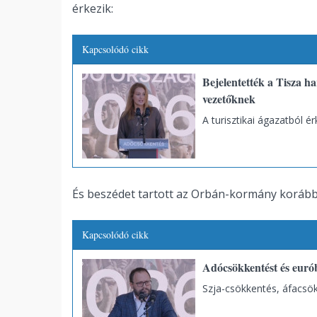
érkezik:
Kapcsolódó cikk
Bejelentették a Tisza h
vezetőknek
A turisztikai ágazatból ér
És beszédet tartott az Orbán-kormány korábbi 
Kapcsolódó cikk
Adócsökkentést és eurób
Szja-csökkentés, áfacsö