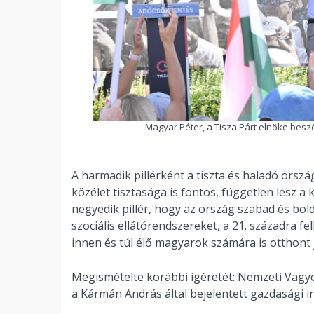
Magyar Péter, a Tisza Párt elnöke bes
A harmadik pillérként a tiszta és haladó ország
közélet tisztasága is fontos, független lesz
negyedik pillér, hogy az ország szabad és bo
szociális ellátórendszereket, a 21. századra fe
innen és túl élő magyarok számára is otthont 
Megismételte korábbi ígéretét: Nemzeti Vagyo
a Kármán András által bejelentett gazdasági in