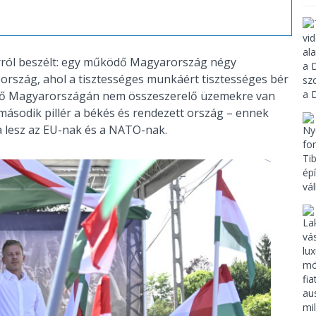
 arról beszélt: egy működő Magyarország négy
s ország, ahol a tisztességes munkáért tisztességes bér
 jövő Magyarországán nem összeszerelő üzemekre van
ásodik pillér a békés és rendezett ország – ennek
a lesz az EU-nak és a NATO-nak.