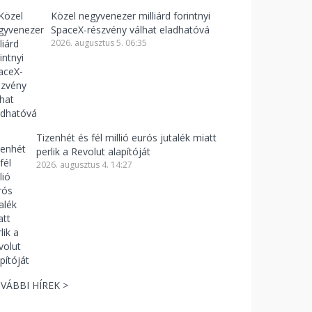
Közel negyvenezer milliárd forintnyi
SpaceX-részvény válhat eladhatóvá
2026. augusztus 5. 06:35
Tizenhét és fél millió eurós jutalék miatt
perlik a Revolut alapítóját
2026. augusztus 4. 14:27
VÁBBI HÍREK >