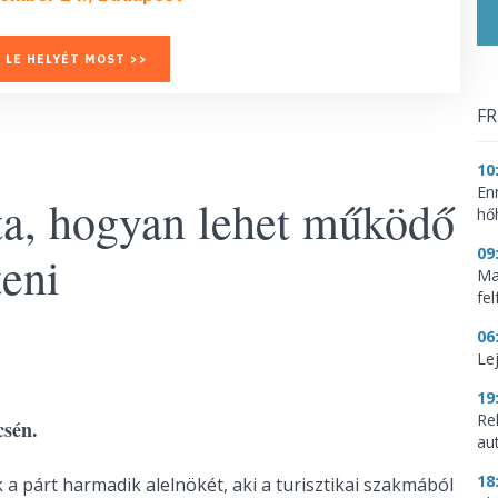
 LE HELYÉT MOST >>
FR
10
En
ta, hogyan lehet működő
hő
09
eni
Mag
fe
06
Le
19
Re
csén.
aut
18
a párt harmadik alelnökét, aki a turisztikai szakmából