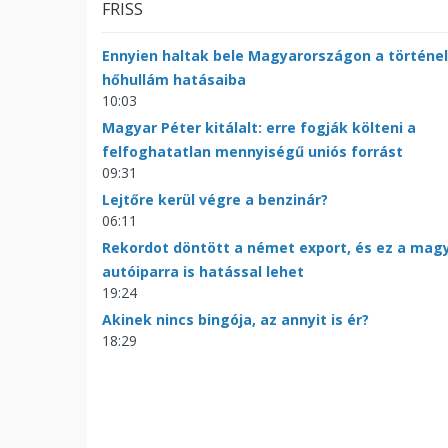
FRISS
Ennyien haltak bele Magyarországon a történe
hőhullám hatásaiba
10:03
Magyar Péter kitálalt: erre fogják költeni a
felfoghatatlan mennyiségű uniós forrást
09:31
Lejtőre kerül végre a benzinár?
06:11
Rekordot döntött a német export, és ez a mag
autóiparra is hatással lehet
19:24
Akinek nincs bingója, az annyit is ér?
18:29