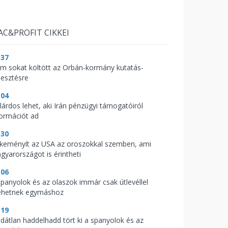
AC&PROFIT CIKKEI
:37
m sokat költött az Orbán-kormány kutatás-
lesztésre
:04
llárdos lehet, aki Irán pénzügyi támogatóiról
formációt ad
:30
keményít az USA az oroszokkal szemben, ami
gyarországot is érintheti
:06
spanyolok és az olaszok immár csak útlevéllel
hetnek egymáshoz
:19
ldátlan haddelhadd tört ki a spanyolok és az