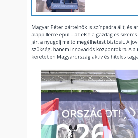
Magyar Péter pártelnök is színpadra állt, és
alappillérre épül – az első a gazdag és sikere
jár, a nyugdíj méltó megélhetést biztosít. A
szükség, hanem innovációs központokra. A a m
keretében Magyarország aktív és hiteles tagj