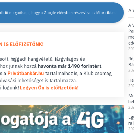
A 
l: itt megadhatja, hogy a Google előnyben részesítse az Mfor cikkeit!
A 
Pa
meg
ed
N IS ELŐFIZETŐNK!
202
Ré
ott, higgadt hangvételű, tárgyilagos és
Bál
hoz jutnak hozzá
havonta már 1490 forintért
.
202
s a
Privátbankár.hu
tartalmaihoz is, a Klub csomag
Ha
lvasási lehetőséget is tartalmazza.
202
i fogunk!
Legyen Ön is előfizetőnk!
Mo
be
202
Eg
ra 
202