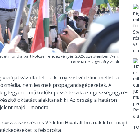
zédet mond a párt kötcsei rendezvényén 2025. szeptember 7-én.
Fotó: MTI/Szigetváry Zsolt
 vízióját vázolta fel – a környezet védelme mellett a
 a közmédia, nem lesznek propagandagépezetek. A
ldog legyen – működőképessé teszik az egészségügyi és
lkészítő oktatást alakítanak ki. Az ország a határon
jelent majd – mondta.
nvisszaszerzési és Védelmi Hivatalt hoznak létre, majd
TO
tézkedéseket is felsorolta.