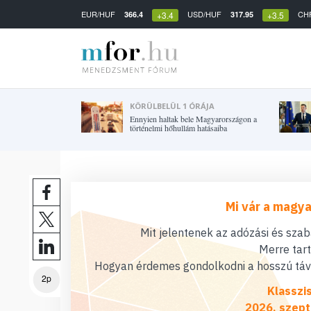
EUR/HUF
USD/HUF
CH
366.4
317.95
+3.4
+3.5
KÖRÜLBELÜL 1 ÓRÁJA
Ennyien haltak bele Magyarországon a
történelmi hőhullám hatásaiba
Mi vár a magya
Mit jelentenek az adózási és sza
Merre tar
Hogyan érdemes gondolkodni a hosszú távú
2p
Klasszi
2026. szept