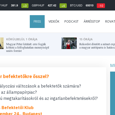
F/HUF
GBP/HUF
BTC/USD
391.9
427.42
65010
+3
+4
-10
FRISS
VIDEÓK
PODCAST
ÁRRÉSSTOP
ROVA
KÖRÜLBELÜL 1 ÓRÁJA
15 ÓRÁJA
Magyar Péter kitálalt: erre fogják
Rekordot döntött a német expo
költeni a felfoghatatlan mennyiségű
a magyar autóiparra is hatássa
uniós forrást
MF
r befektetőkre ősszel?
bályozási változások a befektetők számára?
t az állampapírpiac?
 megtakarításokról és az ingatlanbefektetésekről?
s Befektetői Klub
ember 24., Budapest