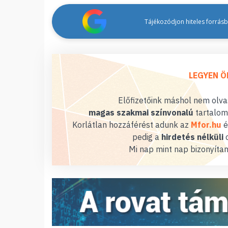
Tájékozódjon hiteles forrásbó
LEGYEN Ö
Előfizetőink máshol nem olvas
magas szakmai színvonalú
tartalom
Korlátlan hozzáférést adunk az
Mfor.hu
é
pedig a
hirdetés nélküli
o
Mi nap mint nap bizonyítan