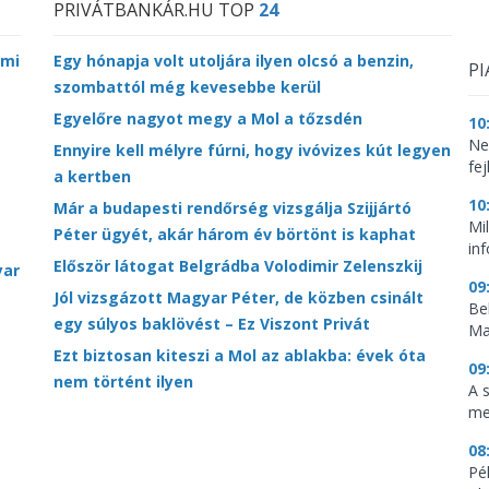
PRIVÁTBANKÁR.HU TOP
24
lmi
Egy hónapja volt utoljára ilyen olcsó a benzin,
PI
szombattól még kevesebbe kerül
Egyelőre nagyot megy a Mol a tőzsdén
10
Ne
Ennyire kell mélyre fúrni, hogy ivóvizes kút legyen
fej
a kertben
10
Már a budapesti rendőrség vizsgálja Szijjártó
Mi
Péter ügyét, akár három év börtönt is kaphat
in
Először látogat Belgrádba Volodimir Zelenszkij
yar
09
Jól vizsgázott Magyar Péter, de közben csinált
Be
egy súlyos baklövést – Ez Viszont Privát
Ma
Ezt biztosan kiteszi a Mol az ablakba: évek óta
09
nem történt ilyen
A 
me
08
Pé