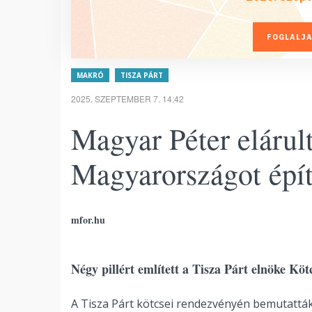
FOGLALJA
MAKRÓ
TISZA PÁRT
2025. SZEPTEMBER 7. 14:42
Magyar Péter elárul
Magyarországot épít
mfor.hu
Négy pillért említett a Tisza Párt elnöke Köt
A Tisza Párt kötcsei rendezvényén bemutatták 