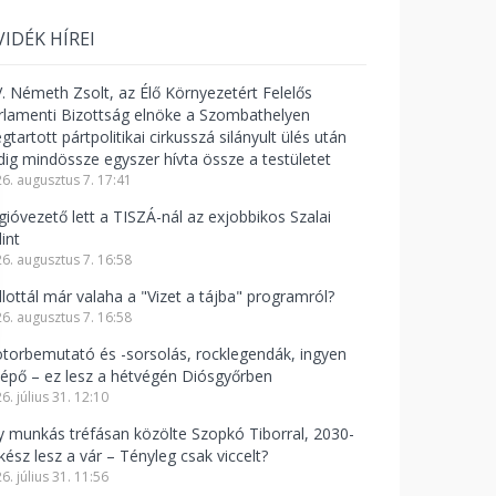
VIDÉK HÍREI
V. Németh Zsolt, az Élő Környezetért Felelős
rlamenti Bizottság elnöke a Szombathelyen
tartott pártpolitikai cirkusszá silányult ülés után
dig mindössze egyszer hívta össze a testületet
6. augusztus 7. 17:41
gióvezető lett a TISZÁ-nál az exjobbikos Szalai
int
6. augusztus 7. 16:58
llottál már valaha a "Vizet a tájba" programról?
6. augusztus 7. 16:58
torbemutató és -sorsolás, rocklegendák, ingyen
lépő – ez lesz a hétvégén Diósgyőrben
6. július 31. 12:10
y munkás tréfásan közölte Szopkó Tiborral, 2030-
kész lesz a vár – Tényleg csak viccelt?
6. július 31. 11:56