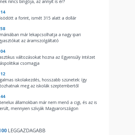
nek nincs bingója, az annyit is ér?
:14
södött a forint, ismét 315 alatt a dollár
:58
mániában már lekapcsolhatja a nagy ipari
gyasztókat az áramszolgáltató
:04
asztikus változásokat hozna az Egyensúly Intézet
káspolitikai csomagja
:12
galmas iskolakezdés, hosszabb szünetek: így
ltozhatnak meg az iskolák szeptembertől
:44
Benelux államokban már nem menő a cigi, és az is
derült, mennyien szívják Magyarországon
100
LEGGAZDAGABB