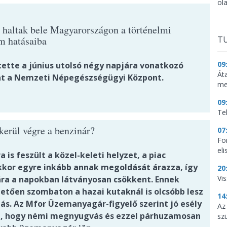
ol
 haltak bele Magyarországon a történelmi
m hatásaiba
TU
09
tette a június utolsó négy napjára vonatkozó
Át
t a Nemzeti Népegészségügyi Központ.
me
09
Te
kerül végre a benzinár?
07
Fo
el
 is feszült a közel-keleti helyzet, a piac
kor egyre inkább annak megoldását árazza, így
20
Vi
 ára a napokban látványosan csökkent. Ennek
etően szombaton a hazai kutaknál is olcsóbb lesz
14
lás. Az Mfor Üzemanyagár-figyelő szerint jó esély
Az
a, hogy némi megnyugvás és ezzel párhuzamosan
sz