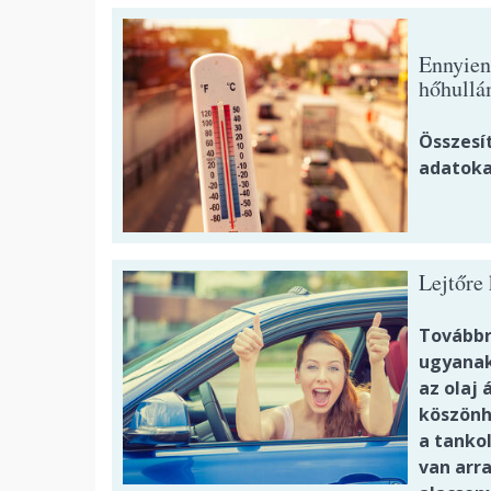
Ennyien
hőhullá
Összesí
adatoka
Lejtőre 
Továbbra
ugyanak
az olaj
köszönh
a tanko
van arr