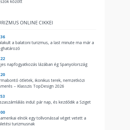
aszok között
RIZMUS ONLINE CIKKEI
:36
alakult a balatoni turizmus, a last minute ma már a
ghatározó
:22
ljes napfogyatkozás lázában ég Spanyolország
:20
rmabontó ötletek, ikonikus terek, nemzetközi
ismerés – Klasszis TopDesign 2026
:53
sszaszámlálás indul: pár nap, és kezdődik a Sziget
:00
 amerikai elnök egy tollvonással véget vetett a
ületési turizmusnak