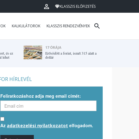
KLASSZIS ELŐFIZETÉS
TOK
KALKULÁTOROK
KLASSZIS RENDEZVÉNYEK
17 ÓRÁJA
rt, és ez
Erősödött a forint, ismét 315 alatt a
l lehet
dollár
OR HÍRLEVÉL
Feliratkozáshoz adja meg email címét:
Az
elfogadom.
adatkezelési nyilatkozatot