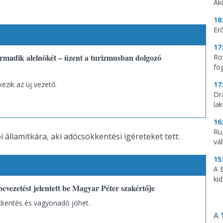
Aki
18
Erő
17
armadik alelnökét – üzent a turizmusban dolgozó
Ro
fo
kezik az új vezető.
17
Dr
la
16
Ru
államitkára, aki adócsökkentési ígéreteket tett:
vá
15
A 
ki
evezetést jelentett be Magyar Péter szakértője
kkentés és vagyonadó jöhet.
A