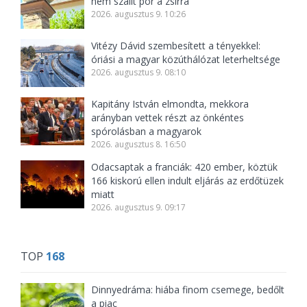
nem szállt por a zsírra
2026. augusztus 9. 10:26
Vitézy Dávid szembesített a tényekkel:
óriási a magyar közúthálózat leterheltsége
2026. augusztus 9. 08:10
Kapitány István elmondta, mekkora
arányban vettek részt az önkéntes
spórolásban a magyarok
2026. augusztus 8. 16:50
Odacsaptak a franciák: 420 ember, köztük
166 kiskorú ellen indult eljárás az erdőtüzek
miatt
2026. augusztus 9. 09:17
TOP
168
Dinnyedráma: hiába finom csemege, bedőlt
a piac