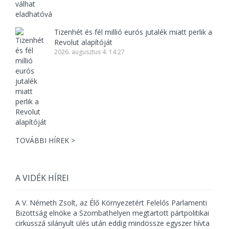
Tizenhét és fél millió eurós jutalék miatt perlik a
Revolut alapítóját
2026. augusztus 4. 14:27
TOVÁBBI HÍREK >
A VIDÉK HÍREI
A V. Németh Zsolt, az Élő Környezetért Felelős Parlamenti
Bizottság elnöke a Szombathelyen megtartott pártpolitikai
cirkusszá silányult ülés után eddig mindössze egyszer hívta