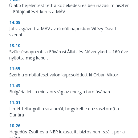
Újabb bejelentést tett a közlekedési és beruházási miniszter
– Főtájépítészt keres a MÁV
14:05
Jól vizsgázott a MÁV az elmúlt napokban Vitézy Dávid
szerint
13:10
Születésnapozott a Fővárosi Állat- és Növénykert – 160 éve
nyitotta meg kapuit
11:55
Szerb trombitafesztiválon kapcsolódott ki Orbán Viktor
11:43
Bulgária lett a mintaország az energia tárolásában
11:01
Ismét fellángolt a vita arról, hogy kell-e duzzasztómű a
Dunára
10:26
Hegedűs Zsolt és a NER luxusa, itt biztos nem szállt por a
zsírra