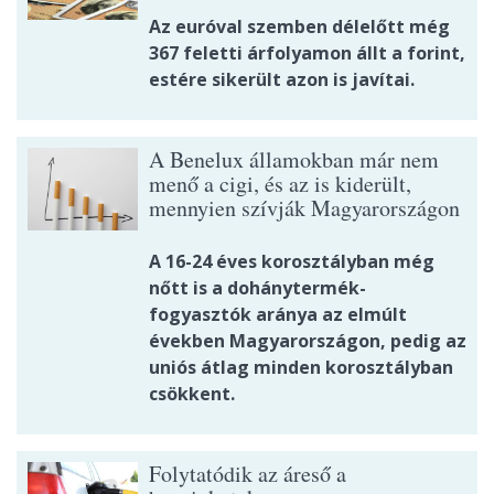
Az euróval szemben délelőtt még
367 feletti árfolyamon állt a forint,
estére sikerült azon is javítai.
A Benelux államokban már nem
menő a cigi, és az is kiderült,
mennyien szívják Magyarországon
A 16-24 éves korosztályban még
nőtt is a dohánytermék-
fogyasztók aránya az elmúlt
években Magyarországon, pedig az
uniós átlag minden korosztályban
csökkent.
Folytatódik az áreső a