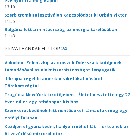
éve nyitotta meg kapuit
13:10
Szerb trombitafesztiválon kapcsolódott ki Orbán Viktor
11:55
Bulgária lett a mintaország az energia tárolásában
11:43
PRIVÁTBANKÁR.HU TOP
24
Volodimir Zelenszkij: az oroszok Odessza kikötőjének
támadásával az élelmiszerbiztonságot fenyegetik
Ukrajna régebbi amerikai rakétákat vásárol
Törökországtól
Tragédia New York kikötőjében – Életét vesztette egy 27
éves nő és egy öthónapos kislány
Szervkereskedőnek hitt nentősöket támadtak meg egy
erdélyi faluban
Kezdjen el gyanakodni, ha ilyen méhet lát – érkeznek az
AI-vezérlésű mikrorobotok