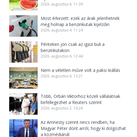
2026. augusztus 8. 11:39
Most érkezett: ezek az árak jelenhetnek
meg holnap a benzinkutak kijelzőin
2026. augusztus 4. 11:24
Pénteken jön csak az igazi buli a
benzinkutakon
2026. augusztus 6. 12:44
Nem a véletlen műve volt a paksi leállás
2026. augusztus 6. 13:21
Több, Orbán Viktorhoz közeli vállalatnak
befellegezhet a Reuters szerint
2026. augusztus 2. 16:26
Az Amnesty szerint nincs rendben, ha
Magyar Péter dönt arról, hogy ki dolgozhat
a közmédiánál