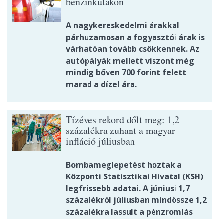
benzinkutakon
A nagykereskedelmi árakkal
párhuzamosan a fogyasztói árak is
várhatóan tovább csökkennek. Az
autópályák mellett viszont még
mindig bőven 700 forint felett
marad a dízel ára.
Tízéves rekord dőlt meg: 1,2
százalékra zuhant a magyar
infláció júliusban
Bombameglepetést hoztak a
Központi Statisztikai Hivatal (KSH)
legfrissebb adatai. A júniusi 1,7
százalékról júliusban mindössze 1,2
százalékra lassult a pénzromlás