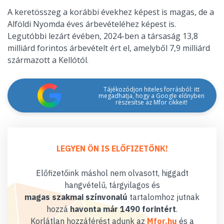
A keretösszeg a korábbi évekhez képest is magas, de a
Alföldi Nyomda éves árbevételéhez képest is.
Legutóbbi lezárt évében, 2024-ben a társaság 13,8
milliárd forintos árbevételt ért el, amelyből 7,9 milliárd
származott a Kellótól.
Tájékozódjon hiteles forrásból: itt
megadhatja, hogy a Google előnyben
részesítse az Mfor cikkeit!
LEGYEN ÖN IS ELŐFIZETŐNK!
Előfizetőink máshol nem olvasott, higgadt
hangvételű, tárgyilagos és
magas szakmai színvonalú
tartalomhoz jutnak
hozzá
havonta már 1490 forintért
.
Korlátlan hozzáférést adunk az
Mfor.hu
és a