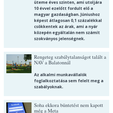
üteme éves szinten, ami utoljára
10 évvel ezelőtt fordult elő a
magyar gazdaságban. Júniushoz
képest átlagosan 0,1 százalékkal
csökkentek az árak, ami a nyár
közepén egyáltalán nem számít
szokványos jelenségnek.
Rengeteg szabálytalanságot talált a
NAV a Balatonnál
Az alkalmi munkavállalók
foglalkoztatása sem felelt meg a
szabályoknak.
Soha ekkora büntetést nem kapott
még a Meta