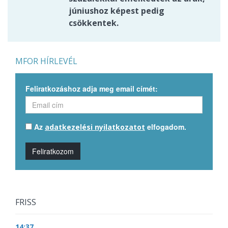
júniushoz képest pedig
csökkentek.
MFOR HÍRLEVÉL
Feliratkozáshoz adja meg email címét:
Az
elfogadom.
adatkezelési nyilatkozatot
Feliratkozom
FRISS
14:37