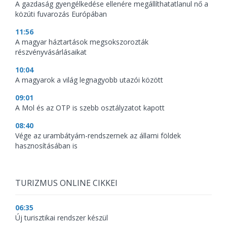
A gazdaság gyengélkedése ellenére megállíthatatlanul nő a
közúti fuvarozás Európában
11:56
A magyar háztartások megsokszorozták
részvényvásárlásaikat
10:04
A magyarok a világ legnagyobb utazói között
09:01
A Mol és az OTP is szebb osztályzatot kapott
08:40
Vége az urambátyám-rendszernek az állami földek
hasznosításában is
TURIZMUS ONLINE CIKKEI
06:35
Új turisztikai rendszer készül