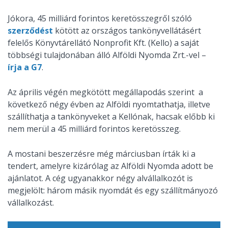
Jókora, 45 milliárd forintos keretösszegről szóló
szerződést
kötött az országos tankönyvellátásért
felelős Könyvtárellátó Nonprofit Kft. (Kello) a saját
többségi tulajdonában álló Alföldi Nyomda Zrt.-vel –
írja a G7
.
Az április végén megkötött megállapodás szerint a
következő négy évben az Alföldi nyomtathatja, illetve
szállíthatja a tankönyveket a Kellónak, hacsak előbb ki
nem merül a 45 milliárd forintos keretösszeg.
A mostani beszerzésre még márciusban írták ki a
tendert, amelyre kizárólag az Alföldi Nyomda adott be
ajánlatot. A cég ugyanakkor négy alvállalkozót is
megjelölt: három másik nyomdát és egy szállítmányozó
vállalkozást.