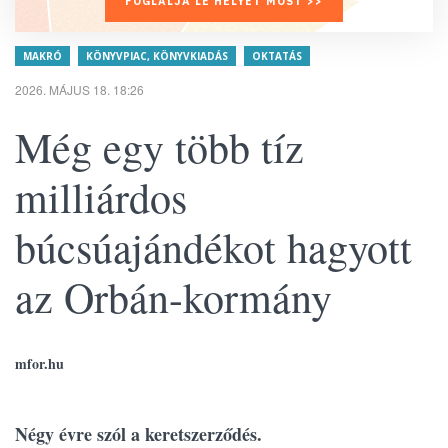
FOGLALJA LE HELYÉT MOST >>
MAKRÓ
KÖNYVPIAC, KÖNYVKIADÁS
OKTATÁS
2026. MÁJUS 18. 18:26
Még egy több tíz
milliárdos
búcsúajándékot hagyott
az Orbán-kormány
mfor.hu
Négy évre szól a keretszerződés.