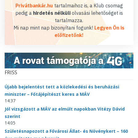
Privátbankár.hu
tartalmaihoz is, a Klub csomag
pedig a
hirdetés nélküli
olvasási lehetőséget is
tartalmazza.
Mi nap mint nap bizonyítani fogunk!
Legyen Ön is
előfizetőnk!
FRISS
Újabb bejelentést tett a közlekedési és beruházási
miniszter – Főtájépítészt keres a MÁV
14:37
Jól vizsgázott a MÁV az elmúlt napokban Vitézy Dávid
szerint
14:05
Születésnapozott a Fővárosi Állat- és Növénykert – 160