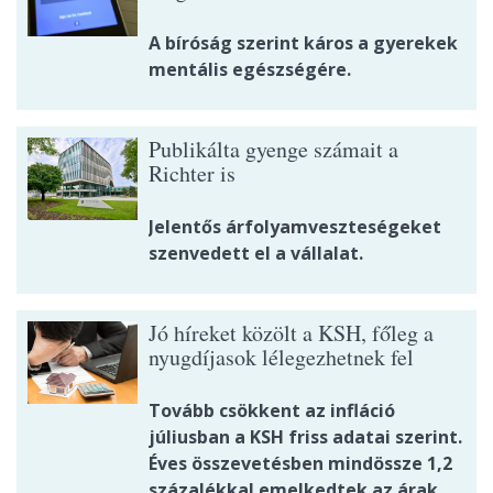
A bíróság szerint káros a gyerekek
mentális egészségére.
Publikálta gyenge számait a
Richter is
Jelentős árfolyamveszteségeket
szenvedett el a vállalat.
Jó híreket közölt a KSH, főleg a
nyugdíjasok lélegezhetnek fel
Tovább csökkent az infláció
júliusban a KSH friss adatai szerint.
Éves összevetésben mindössze 1,2
százalékkal emelkedtek az árak,