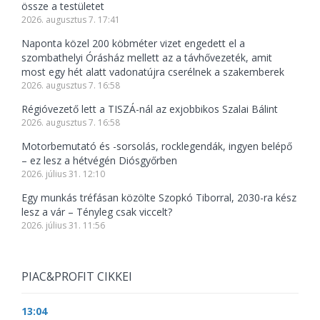
össze a testületet
2026. augusztus 7. 17:41
Naponta közel 200 köbméter vizet engedett el a
szombathelyi Órásház mellett az a távhővezeték, amit
most egy hét alatt vadonatújra cserélnek a szakemberek
2026. augusztus 7. 16:58
Régióvezető lett a TISZÁ-nál az exjobbikos Szalai Bálint
2026. augusztus 7. 16:58
Motorbemutató és -sorsolás, rocklegendák, ingyen belépő
– ez lesz a hétvégén Diósgyőrben
2026. július 31. 12:10
Egy munkás tréfásan közölte Szopkó Tiborral, 2030-ra kész
lesz a vár – Tényleg csak viccelt?
2026. július 31. 11:56
PIAC&PROFIT CIKKEI
13:04