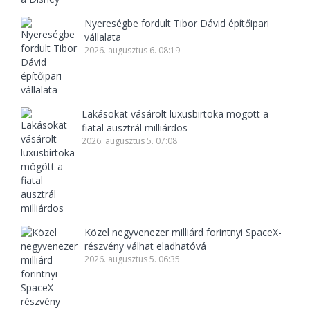
Nyereségbe fordult Tibor Dávid építőipari
vállalata
2026. augusztus 6. 08:19
Lakásokat vásárolt luxusbirtoka mögött a
fiatal ausztrál milliárdos
2026. augusztus 5. 07:08
Közel negyvenezer milliárd forintnyi SpaceX-
részvény válhat eladhatóvá
2026. augusztus 5. 06:35