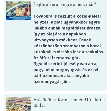
Lejtőre kerül végre a benzinár?
Továbbra is feszült a közel-keleti
helyzet, a piac ugyanakkor egyre
inkább annak megoldását árazza,
így az olaj ára a napokban
látványosan csökkent. Ennek
köszönhetően szombaton a hazai
kutaknál is olcsóbb lesz a tankolás.
Az Mfor Üzemanyagár-
figyelő szerint jó esély van arra,
hogy némi megnyugvás és ezzel
párhuzamosan alacsonyabb
üzemanyagár jön.
Erősödött a forint, ismét 315 alatt a
dollár