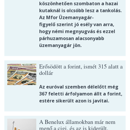
köszönhetően szombaton a hazai
kutaknál is olcsóbb lesz a tankolás.
Az Mfor Üzemanyagár-
figyelő szerint jó esély van arra,
hogy némi megnyugvás és ezzel
párhuzamosan alacsonyabb
üzemanyagár jön.
Erősödött a forint, ismét 315 alatt a
dollár
Az euróval szemben délelőtt még
367 feletti árfolyamon állt a forint,
estére sikerült azon is javítai.
A Benelux államokban már nem
menő a cigi, és az is kiderült,