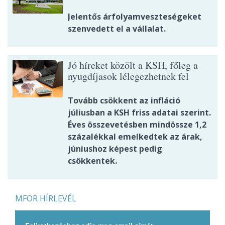
Jelentős árfolyamveszteségeket
szenvedett el a vállalat.
Jó híreket közölt a KSH, főleg a
nyugdíjasok lélegezhetnek fel
Tovább csökkent az infláció
júliusban a KSH friss adatai szerint.
Éves összevetésben mindössze 1,2
százalékkal emelkedtek az árak,
júniushoz képest pedig
csökkentek.
MFOR HÍRLEVÉL