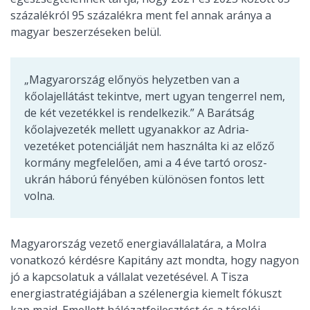
százalékról 95 százalékra ment fel annak aránya a
magyar beszerzéseken belül.
„Magyarország előnyös helyzetben van a
kőolajellátást tekintve, mert ugyan tengerrel nem,
de két vezetékkel is rendelkezik.” A Barátság
kőolajvezeték mellett ugyanakkor az Adria-
vezetéket potenciálját nem használta ki az előző
kormány megfelelően, ami a 4 éve tartó orosz-
ukrán háború fényében különösen fontos lett
volna.
Magyarország vezető energiavállalatára, a Molra
vonatkozó kérdésre Kapitány azt mondta, hogy nagyon
jó a kapcsolatuk a vállalat vezetésével. A Tisza
energiastratégiájában a szélenergia kiemelt fókuszt
kap majd. Emellett hálózatfejlesztést és a tárolói