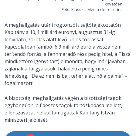
követően
Fotó: Klasszis Média / Imre Lőrinc
A meghallgatás utáni rögtönzött sajtótájékoztatón
Kapitány a 10,4 milliárd eurónyi, augusztus 31-ig
lehívható, zárolás alatt lévő uniós forrással
kapcsolatban (amiből 6,9 milliárd euró a vissza nem
térítendő forrás, a fennmaradó rész pedig hitel, a Tisza
mindkettőre igényt tart) elmondta, hogy már javában
zajlanak a tárgyalások, haladékra pedig nincs
lehetőség. „De ez nem is baj, teher alatt nő a pálma” –
fogalmazott.
A bizottsági meghallgatás végén a bizottsági tagok
egyhangúan, a fideszes tagok tartózkodása mellett,
ellenszavazat nélkül támogatták Kapitány István
miniszteri jelölését.