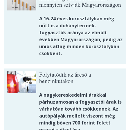
mennyien szívják Magyarországon
A 16-24 éves korosztályban még
nőtt is a dohánytermék-
fogyasztók aránya az elmúlt
években Magyarországon, pedig az
uniós átlag minden korosztályban
csökkent.
Folytatódik az áreső a
benzinkutakon
A nagykereskedelmi árakkal
párhuzamosan a fogyasztói árak is
várhatóan tovább csökkennek. Az
autópályák mellett viszont még
mindig bőven 700 forint felett
marad a dízel ára.