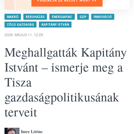
FOGLALJA LE HELYÉT MOST >>
MAKRÓ
BERUHÁZÁS
ENERGIAPIAC
GDP
INNOVÁCIÓ
ZÖLD GAZDASÁG
KAPITÁNY ISTVÁN
2026. MÁJUS 11. 12:29
Meghallgatták Kapitány
Istvánt – ismerje meg a
Tisza
gazdaságpolitikusának
terveit
Imre Lőrinc