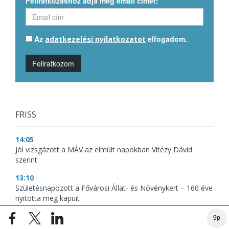
Feliratkozáshoz adja meg email címét:
Az
elfogadom.
adatkezelési nyilatkozatot
Feliratkozom
FRISS
14:05
Jól vizsgázott a MÁV az elmúlt napokban Vitézy Dávid
szerint
13:10
Születésnapozott a Fővárosi Állat- és Növénykert – 160 éve
nyitotta meg kapuit
11:55
9p
Szerb trombitafesztiválon kapcsolódott ki Orbán Viktor