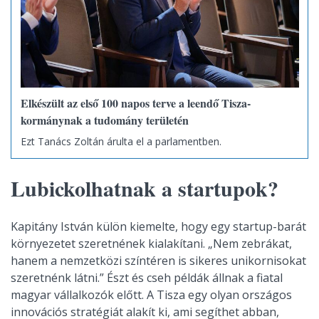
Elkészült az első 100 napos terve a leendő Tisza-
kormánynak a tudomány területén
Ezt Tanács Zoltán árulta el a parlamentben.
Lubickolhatnak a startupok?
Kapitány István külön kiemelte, hogy egy startup-barát
környezetet szeretnének kialakítani. „Nem zebrákat,
hanem a nemzetközi színtéren is sikeres unikornisokat
szeretnénk látni.” Észt és cseh példák állnak a fiatal
magyar vállalkozók előtt. A Tisza egy olyan országos
innovációs stratégiát alakít ki, ami segíthet abban,