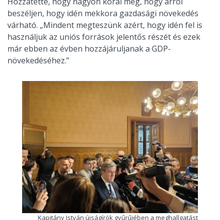
Hozzátette, hogy nagyon korai még, hogy arról
beszéljen, hogy idén mekkora gazdasági növekedés
várható. „Mindent megteszünk azért, hogy idén fel is
használjuk az uniós források jelentős részét és ezek
már ebben az évben hozzájáruljanak a GDP-
növekedéséhez.”
Kapitány István újságírók gyűrűjében a meghallgatást