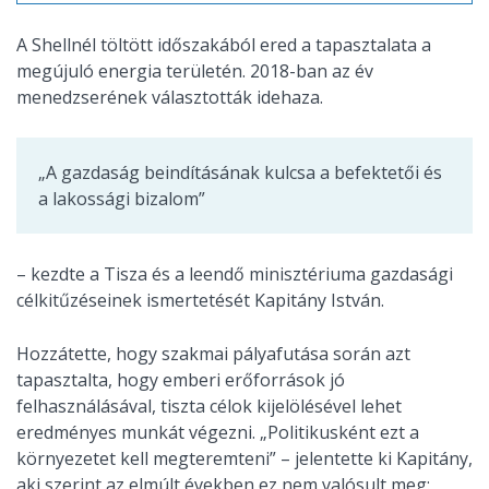
A Shellnél töltött időszakából ered a tapasztalata a
megújuló energia területén. 2018-ban az év
menedzserének választották idehaza.
„A gazdaság beindításának kulcsa a befektetői és
a lakossági bizalom”
– kezdte a Tisza és a leendő minisztériuma gazdasági
célkitűzéseinek ismertetését Kapitány István.
Hozzátette, hogy szakmai pályafutása során azt
tapasztalta, hogy emberi erőforrások jó
felhasználásával, tiszta célok kijelölésével lehet
eredményes munkát végezni. „Politikusként ezt a
környezetet kell megteremteni” – jelentette ki Kapitány,
aki szerint az elmúlt években ez nem valósult meg: