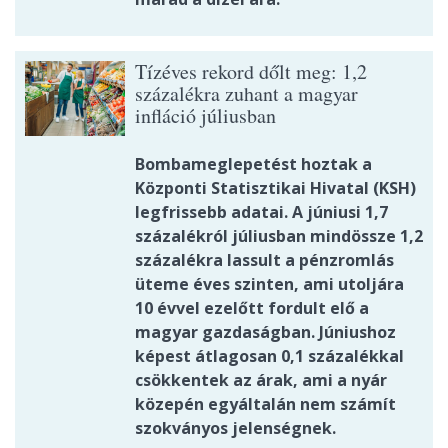
Tízéves rekord dőlt meg: 1,2
százalékra zuhant a magyar
infláció júliusban
Bombameglepetést hoztak a
Központi Statisztikai Hivatal (KSH)
legfrissebb adatai. A júniusi 1,7
százalékról júliusban mindössze 1,2
százalékra lassult a pénzromlás
üteme éves szinten, ami utoljára
10 évvel ezelőtt fordult elő a
magyar gazdaságban. Júniushoz
képest átlagosan 0,1 százalékkal
csökkentek az árak, ami a nyár
közepén egyáltalán nem számít
szokványos jelenségnek.