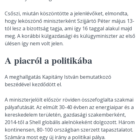
Csőszi, miután köszöntötte a jelenlévőket, elmondta,
hogy leköszönő miniszterként Szijjártó Péter május 13-
tól lesz a bizottság tagja, ami így 16 taggal alakul majd
meg. A korábbi külgazdasági és külügyminiszter az első
ülésen így nem volt jelen.
A piacról a politikába
A meghallgatás Kapitány István bemutatkozó
beszédével kezdődött el.
A miniszterjelölt először röviden összefoglalta szakmai
pályafutását. Az elmúlt 30-40 évben az energiaipar és a
kereskedelem területén, gazdasági szakemberként,
2014-től a Shell globális alelnökeként dolgozott. Három
kontinensen, 80-100 országban szerzett tapasztalatot.
Számára most egy új irány a politikai pálya.