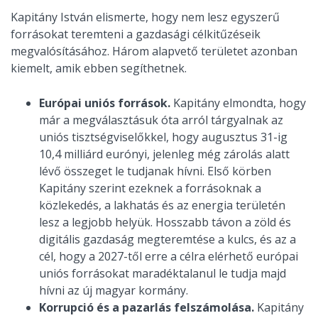
Kapitány István elismerte, hogy nem lesz egyszerű
forrásokat teremteni a gazdasági célkitűzéseik
megvalósításához. Három alapvető területet azonban
kiemelt, amik ebben segíthetnek.
Európai uniós források.
Kapitány elmondta, hogy
már a megválasztásuk óta arról tárgyalnak az
uniós tisztségviselőkkel, hogy augusztus 31-ig
10,4 milliárd eurónyi, jelenleg még zárolás alatt
lévő összeget le tudjanak hívni. Első körben
Kapitány szerint ezeknek a forrásoknak a
közlekedés, a lakhatás és az energia területén
lesz a legjobb helyük. Hosszabb távon a zöld és
digitális gazdaság megteremtése a kulcs, és az a
cél, hogy a 2027-től erre a célra elérhető európai
uniós forrásokat maradéktalanul le tudja majd
hívni az új magyar kormány.
Korrupció és a pazarlás felszámolása.
Kapitány