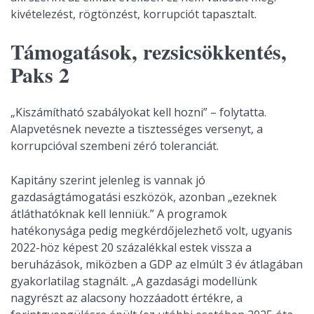
kivételezést, rögtönzést, korrupciót tapasztalt.
Támogatások, rezsicsökkentés,
Paks 2
„Kiszámítható szabályokat kell hozni” – folytatta.
Alapvetésnek nevezte a tisztességes versenyt, a
korrupcióval szembeni zéró toleranciát.
Kapitány szerint jelenleg is vannak jó
gazdaságtámogatási eszközök, azonban „ezeknek
átláthatóknak kell lenniük.” A programok
hatékonysága pedig megkérdőjelezhető volt, ugyanis
2022-höz képest 20 százalékkal estek vissza a
beruházások, miközben a GDP az elmúlt 3 év átlagában
gyakorlatilag stagnált. „A gazdasági modellünk
nagyrészt az alacsony hozzáadott értékre, a