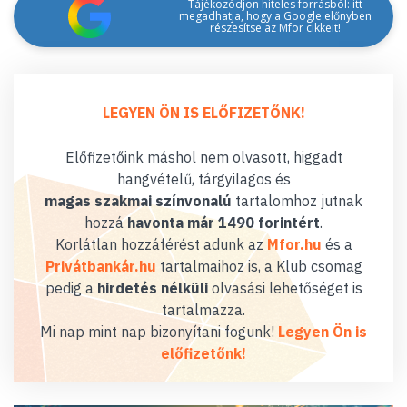
Tájékozódjon hiteles forrásból: itt
megadhatja, hogy a Google előnyben
részesítse az Mfor cikkeit!
LEGYEN ÖN IS ELŐFIZETŐNK!
Előfizetőink máshol nem olvasott, higgadt
hangvételű, tárgyilagos és
magas szakmai színvonalú
tartalomhoz jutnak
hozzá
havonta már 1490 forintért
.
Korlátlan hozzáférést adunk az
Mfor.hu
és a
Privátbankár.hu
tartalmaihoz is, a Klub csomag
pedig a
hirdetés nélküli
olvasási lehetőséget is
tartalmazza.
Mi nap mint nap bizonyítani fogunk!
Legyen Ön is
előfizetőnk!