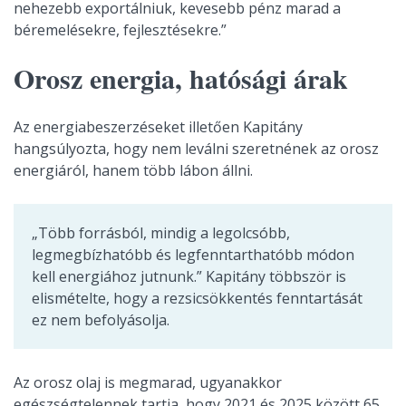
nehezebb exportálniuk, kevesebb pénz marad a
béremelésekre, fejlesztésekre.”
Orosz energia, hatósági árak
Az energiabeszerzéseket illetően Kapitány
hangsúlyozta, hogy nem leválni szeretnének az orosz
energiáról, hanem több lábon állni.
„Több forrásból, mindig a legolcsóbb,
legmegbízhatóbb és legfenntarthatóbb módon
kell energiához jutnunk.” Kapitány többször is
elismételte, hogy a rezsicsökkentés fenntartását
ez nem befolyásolja.
Az orosz olaj is megmarad, ugyanakkor
egészségtelennek tartja, hogy 2021 és 2025 között 65