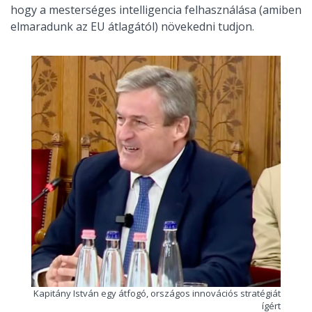
hogy a mesterséges intelligencia felhasználása (amiben
elmaradunk az EU átlagától) növekedni tudjon.
Kapitány István egy átfogó, országos innovációs stratégiát
ígért