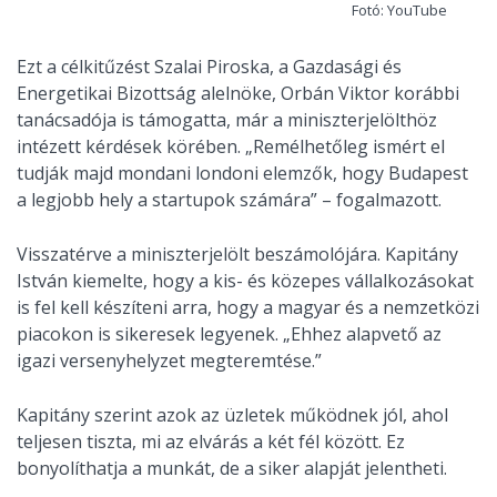
Fotó: YouTube
Ezt a célkitűzést Szalai Piroska, a Gazdasági és
Energetikai Bizottság alelnöke, Orbán Viktor korábbi
tanácsadója is támogatta, már a miniszterjelölthöz
intézett kérdések körében. „Remélhetőleg ismért el
tudják majd mondani londoni elemzők, hogy Budapest
a legjobb hely a startupok számára” – fogalmazott.
Visszatérve a miniszterjelölt beszámolójára. Kapitány
István kiemelte, hogy a kis- és közepes vállalkozásokat
is fel kell készíteni arra, hogy a magyar és a nemzetközi
piacokon is sikeresek legyenek. „Ehhez alapvető az
igazi versenyhelyzet megteremtése.”
Kapitány szerint azok az üzletek működnek jól, ahol
teljesen tiszta, mi az elvárás a két fél között. Ez
bonyolíthatja a munkát, de a siker alapját jelentheti.