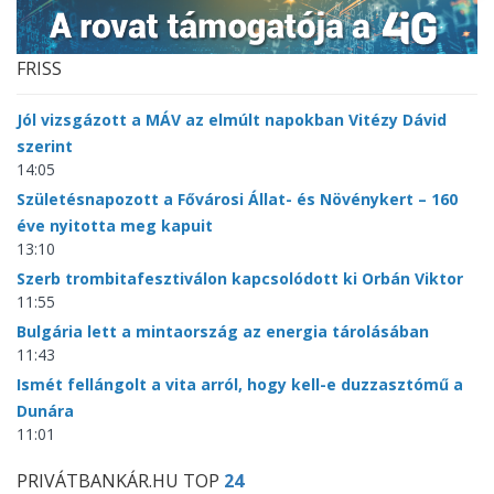
FRISS
Jól vizsgázott a MÁV az elmúlt napokban Vitézy Dávid
szerint
14:05
Születésnapozott a Fővárosi Állat- és Növénykert – 160
éve nyitotta meg kapuit
13:10
Szerb trombitafesztiválon kapcsolódott ki Orbán Viktor
11:55
Bulgária lett a mintaország az energia tárolásában
11:43
Ismét fellángolt a vita arról, hogy kell-e duzzasztómű a
Dunára
11:01
PRIVÁTBANKÁR.HU TOP
24