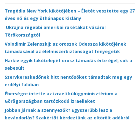
Tragédia New York kikötőjében – Életét vesztette egy 27
éves nő és egy öthónapos kislány
Ukrajna régebbi amerikai rakétákat vásárol
Törökországtól
Volodimir Zelenszkij: az oroszok Odessza kikötőjének
támadásával az élelmiszerbiztonságot fenyegetik
Harkiv egyik lakótelepét orosz támadás érte éjjel, sok a
sebesült
Szervkereskedőnek hitt nentősöket támadtak meg egy
erdélyi faluban
Éberségre intette az izraeli külügyminisztérium a
Görögországban tartózkodó izraelieket
Jobban járnak a szennyezők? Egyszerűbb lesz a
bevándorlás? Szakértőt kérdeztünk az eltörölt adókról