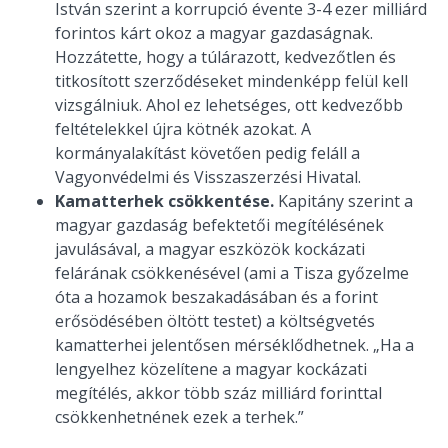
István szerint a korrupció évente 3-4 ezer milliárd
forintos kárt okoz a magyar gazdaságnak.
Hozzátette, hogy a túlárazott, kedvezőtlen és
titkosított szerződéseket mindenképp felül kell
vizsgálniuk. Ahol ez lehetséges, ott kedvezőbb
feltételekkel újra kötnék azokat. A
kormányalakítást követően pedig feláll a
Vagyonvédelmi és Visszaszerzési Hivatal.
Kamatterhek csökkentése.
Kapitány szerint a
magyar gazdaság befektetői megítélésének
javulásával, a magyar eszközök kockázati
felárának csökkenésével (ami a Tisza győzelme
óta a hozamok beszakadásában és a forint
erősödésében öltött testet) a költségvetés
kamatterhei jelentősen mérséklődhetnek. „Ha a
lengyelhez közelítene a magyar kockázati
megítélés, akkor több száz milliárd forinttal
csökkenhetnének ezek a terhek.”