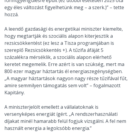
forintgyengülésre épült (ez utóbbi esetében 2025 óta
egy éles változást figyelhetünk meg – a szerk.)” – tette
hozzá.
A leendő gazdasági és energetikai miniszter kiemelte,
hogy megtartják és szociális alapon kiterjesztik a
rezsicsökkentést (ez lesz a Tisza programjában is
szereplő Rezsicsökkentés +). A tűzifa áfáját 5
százalékra mérséklik, a szociális alapon elérhető
keretet megemelik. Erre azért is van szükség, mert ma
800 ezer magyar háztartás él energiaszegénységben.
„A magyar háztartások nagyon nagy része tűzifával fűt,
amire semmilyen támogatás sem volt” – fogalmazott
Kapitány.
A miniszterjelölt emellett a vállalatoknak is
versenyképes energiát ígért. „A rendszerhasználati
díjakat minél hamarabb felül fogjuk vizsgálni. A fel nem
használt energia a legolcsóbb energia.”