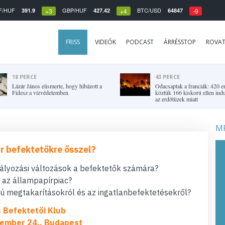
F/HUF
GBP/HUF
BTC/USD
391.9
427.42
64847
+3
+4
-9
FRISS
VIDEÓK
PODCAST
ÁRRÉSSTOP
ROVA
18 PERCE
43 PERCE
Lázár János elismerte, hogy hibázott a
Odacsaptak a franciák: 420 e
Fidesz a vízvédelemben
köztük 166 kiskorú ellen indul
az erdőtüzek miatt
MF
r befektetőkre ősszel?
bályozási változások a befektetők számára?
t az állampapírpiac?
 megtakarításokról és az ingatlanbefektetésekről?
s Befektetői Klub
ember 24., Budapest