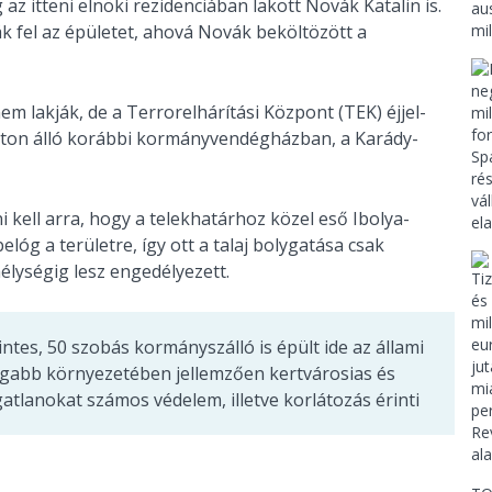
 az itteni elnöki rezidenciában lakott Novák Katalin is.
ák fel az épületet, ahová Novák beköltözött a
em lakják, de a Terrorelhárítási Központ (TEK) éjjel-
úton álló korábbi kormányvendégházban, a Karády-
 kell arra, hogy a telekhatárhoz közel eső Ibolya-
belóg a területre, így ott a talaj bolygatása csak
élységig lesz engedélyezett.
tes, 50 szobás kormányszálló is épült ide az állami
tágabb környezetében jellemzően kertvárosias és
gatlanokat számos védelem, illetve korlátozás érinti