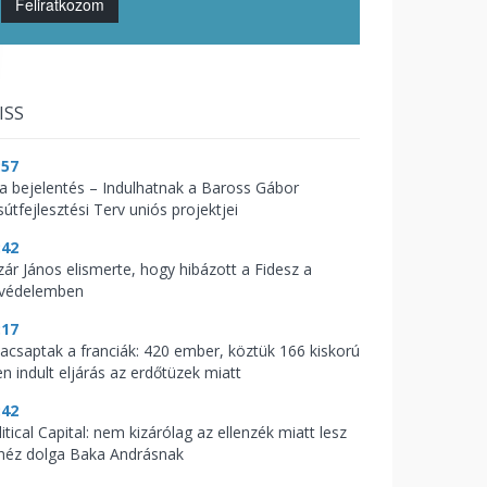
Feliratkozom
ISS
:57
t a bejelentés – Indulhatnak a Baross Gábor
útfejlesztési Terv uniós projektjei
:42
zár János elismerte, hogy hibázott a Fidesz a
zvédelemben
:17
acsaptak a franciák: 420 ember, köztük 166 kiskorú
en indult eljárás az erdőtüzek miatt
:42
itical Capital: nem kizárólag az ellenzék miatt lesz
héz dolga Baka Andrásnak