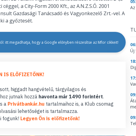
05
céggel, a City-Form 2000 Kft., az A.N.Z.S.Ó. 2001
Az
Consult Gazdasági Tanácsadó és Vagyonkezelő Zrt.-vel. A
i a győztesét.
TU
l: itt megadhatja, hogy a Google előnyben részesítse az Mfor cikkeit!
06
Új 
18
Dig
N IS ELŐFIZETŐNK!
17
Va
ott, higgadt hangvételű, tárgyilagos és
09
hoz jutnak hozzá
havonta már 1490 forintért
.
Át
s a
Privátbankár.hu
tartalmaihoz is, a Klub csomag
me
lvasási lehetőséget is tartalmazza.
09
i fogunk!
Legyen Ön is előfizetőnk!
Te