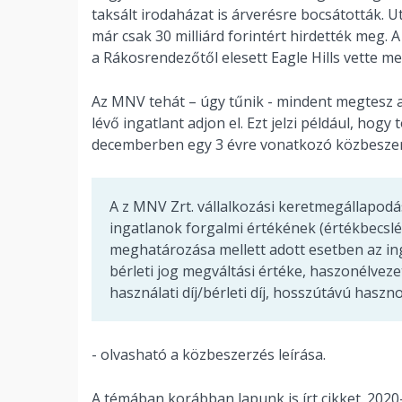
taksált irodaházat is árverésre bocsátották. 
már csak 30 milliárd forintért hirdették meg. 
a Rákosrendezőtől elesett Eagle Hills vette me
Az MNV tehát – úgy tűnik - mindent megtesz 
lévő ingatlant adjon el. Ezt jelzi például, hogy
decemberben egy 3 évre vonatkozó közbeszer
A z MNV Zrt. vállalkozási keretmegállapodá
ingatlanok forgalmi értékének (értékbecslé
meghatározása mellett adott esetben az in
bérleti jog megváltási értéke, haszonélvezeti
használati díj/bérleti díj, hosszútávú hasz
- olvasható a közbeszerzés leírása.
A témában korábban lapunk is írt cikket. 2020