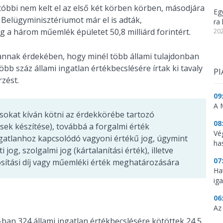
Utóbbi nem kelt el az első két körben körben, másodjára
Eg
A Belügyminisztériumot már el is adták,
ra 
g a három műemlék épületet 50,8 milliárd forintért.
202
annak érdekében, hogy minél több állami tulajdonban
 több száz állami ingatlan értékbecslésére írtak ki tavaly
PI
zést.
09
A 
sokat kíván kötni az érdekkörébe tartozó
08
sek készítése), továbbá a forgalmi érték
Vé
gatlanhoz kapcsolódó vagyoni értékű jog, úgymint
ha
 jog, szolgalmi jog (kártalanítási érték), illetve
07
nosítási díj vagy műemléki érték meghatározására
Ha
ig
06
Az
-ban 324 állami ingatlan értékbecslésére kötöttek 24,5