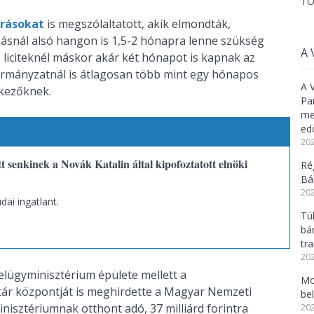
TO
rrásokat
is megszólaltatott, akik elmondták,
snál alsó hangon is 1,5-2 hónapra lenne szükség
A 
s liciteknél máskor akár két hónapot is kapnak az
ormányzatnál is átlagosan több mint egy hónapos
A 
ntkezőknek.
Pa
meg
ed
202
tt senkinek a Novák Katalin által kipofoztatott elnöki
Ré
Bál
202
dai ingatlant.
Tú
bá
tr
202
elügyminisztérium épülete mellett a
Mo
ár központját is meghirdette a Magyar Nemzeti
be
isztériumnak otthont adó, 37 milliárd forintra
202