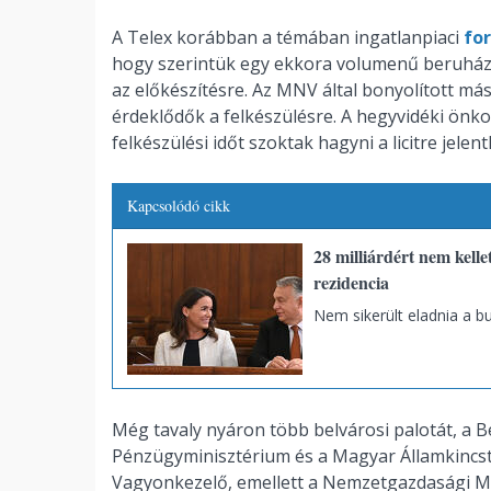
A Telex korábban a témában ingatlanpiaci
fo
hogy szerintük egy ekkora volumenű beruházá
az előkészítésre. Az MNV által bonyolított má
érdeklődők a felkészülésre. A hegyvidéki önk
felkészülési időt szoktak hagyni a licitre jele
Kapcsolódó cikk
28 milliárdért nem kelle
rezidencia
Nem sikerült eladnia a bu
Még tavaly nyáron több belvárosi palotát, a B
Pénzügyminisztérium és a Magyar Államkincst
Vagyonkezelő, emellett a Nemzetgazdasági Min