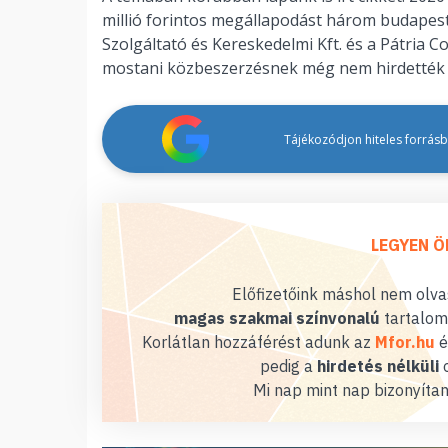
millió forintos megállapodást három budapesti 
Szolgáltató és Kereskedelmi Kft. és a Pátria 
mostani közbeszerzésnek még nem hirdették k
Tájékozódjon hiteles forrásbó
LEGYEN Ö
Előfizetőink máshol nem olvas
magas szakmai színvonalú
tartalom
Korlátlan hozzáférést adunk az
Mfor.hu
é
pedig a
hirdetés nélküli
o
Mi nap mint nap bizonyítan