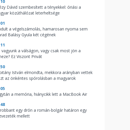
:10
tézy Dávid szembesített a tényekkel: óriási a
gyar közúthálózat leterheltsége
:01
indult a végelszámolás, hamarosan nyoma sem
rad Balásy Gyula két cégének
:11
l vagyunk a válságon, vagy csak most jön a
heze? Ez Viszont Privát
:50
pitány István elmondta, mekkora arányban vettek
szt az önkéntes spórolásban a magyarok
:05
gytán a memória, hiánycikk lett a MacBook Air
:48
lrobbant egy drón a román-bolgár határon egy
zvezeték mellett