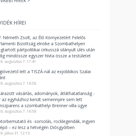
VÁBBI HÍREK >
VIDÉK HÍREI
V. Németh Zsolt, az Élő Környezetért Felelős
rlamenti Bizottság elnöke a Szombathelyen
tartott pártpolitikai cirkusszá silányult ülés után
dig mindössze egyszer hívta össze a testületet
6. augusztus 7. 17:41
gióvezető lett a TISZÁ-nál az exjobbikos Szalai
int
6. augusztus 7. 16:58
lárazott vásárlás, adományok, átláthatatlanság -
r az egyházhoz került semennyire sem lett
anszparens a szombathelyi Brenner-villa ügye
6. augusztus 7. 16:58
torbemutató és -sorsolás, rocklegendák, ingyen
lépő – ez lesz a hétvégén Diósgyőrben
6. július 31. 12:10