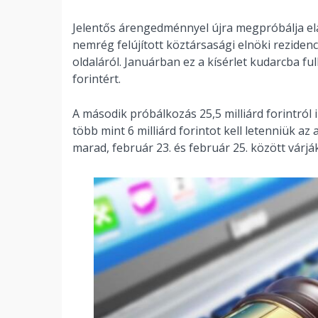
Jelentős árengedménnyel újra megpróbálja el
nemrég felújított köztársasági elnöki rezidenci
oldaláról. Januárban ez a kísérlet kudarcba ful
forintért.
A második próbálkozás 25,5 milliárd forintról 
több mint 6 milliárd forintot kell letenniük az 
marad, február 23. és február 25. között várják