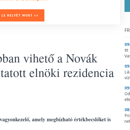
 LE HELYÉT MOST >>
FR
09
It
bban vihető a Novák
Vas
09
tatott elnöki rezidencia
Lá
ví
09
Od
ell
08
Pol
a vagyonkezelő, amely megbízható értékbecslőket is
ne