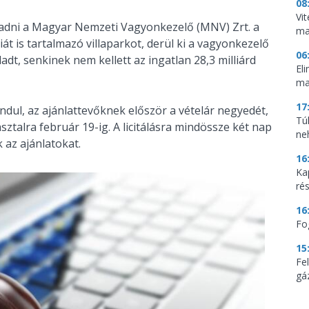
08
Vi
adni a Magyar Nemzeti Vagyonkezelő (MNV) Zrt. a
ma
át is tartalmazó villaparkot, derül ki a vagyonkezelő
06
ladt, senkinek nem kellett az ingatlan 28,3 milliárd
El
ma
17
indul, az ajánlattevőknek először a vételár negyedét,
Tú
asztalra február 19-ig. A licitálásra mindössze két nap
ne
 az ajánlatokat.
16
Ka
ré
16
Fo
15
Fe
gá