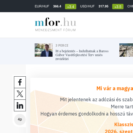
EUR/HUF
USD/HUF
CH
366.4
317.95
+3.4
+3.5
3 PERCE
Itt a bejelentés – Indulhatnak a Baross
Gábor Vasútfejlesztési Terv uniós
projektjei
Mi vár a magya
Mit jelentenek az adózási és sza
Merre tar
Hogyan érdemes gondolkodni a hosszú távú
4p
Klasszi
2026. szept