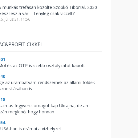
y munkás tréfásan közölte Szopkó Tiborral, 2030-
kész lesz a vár – Tényleg csak viccelt?
6. július 31. 11:56
AC&PROFIT CIKKEI
:01
Mol és az OTP is szebb osztályzatot kapott
:40
ge az urambátyám-rendszernek az állami földek
sznosításában is
:18
talmas fegyvercsomagot kap Ukrajna, de ami
azán meglepő, hogy honnan
:54
 USA-ban is drámai a vízhelyzet