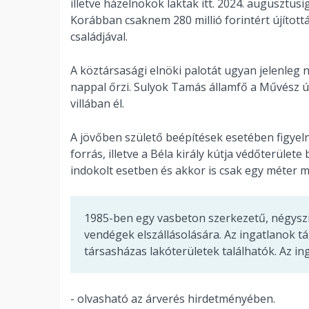
illetve házelnökök laktak itt. 2024. augusztusig
Korábban csaknem 280 millió forintért újított
családjával.
A köztársasági elnöki palotát ugyan jelenleg n
nappal őrzi. Sulyok Tamás államfő a Művész 
villában él.
A jövőben születő beépítések esetében figyelni
forrás, illetve a Béla király kútja védőterülete 
indokolt esetben és akkor is csak egy méter m
1985-ben egy vasbeton szerkezetű, négyszin
vendégek elszállásolására. Az ingatlanok 
társasházas lakóterületek találhatók. Az in
- olvasható az árverés hirdetményében.