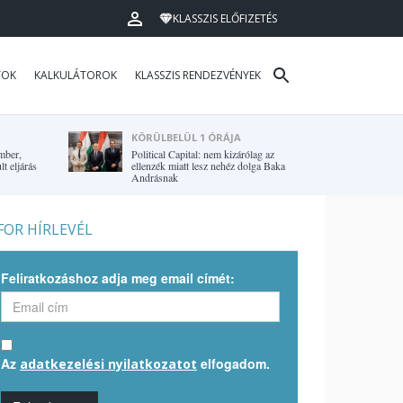
KLASSZIS ELŐFIZETÉS
TOK
KALKULÁTOROK
KLASSZIS RENDEZVÉNYEK
KÖRÜLBELÜL 1 ÓRÁJA
mber,
Political Capital: nem kizárólag az
t eljárás
ellenzék miatt lesz nehéz dolga Baka
Andrásnak
OR HÍRLEVÉL
Feliratkozáshoz adja meg email címét:
Az
elfogadom.
adatkezelési nyilatkozatot