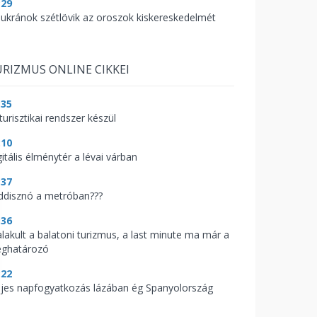
:29
 ukránok szétlövik az oroszok kiskereskedelmét
RIZMUS ONLINE CIKKEI
:35
turisztikai rendszer készül
:10
itális élménytér a lévai várban
:37
ddisznó a metróban???
:36
alakult a balatoni turizmus, a last minute ma már a
ghatározó
:22
ljes napfogyatkozás lázában ég Spanyolország