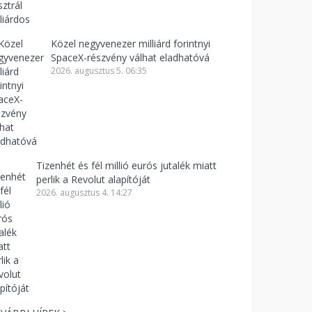
Közel negyvenezer milliárd forintnyi
SpaceX-részvény válhat eladhatóvá
2026. augusztus 5. 06:35
Tizenhét és fél millió eurós jutalék miatt
perlik a Revolut alapítóját
2026. augusztus 4. 14:27