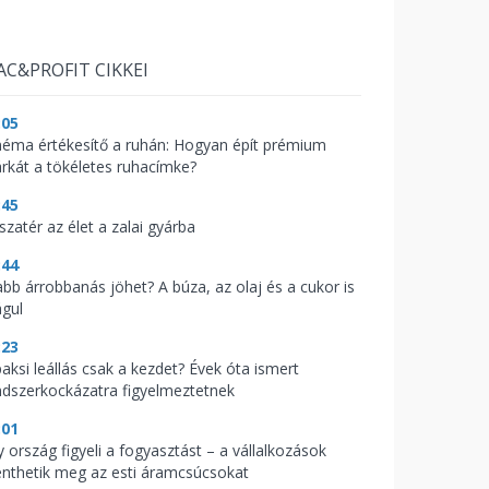
AC&PROFIT CIKKEI
:05
néma értékesítő a ruhán: Hogyan épít prémium
rkát a tökéletes ruhacímke?
:45
szatér az élet a zalai gyárba
:44
abb árrobbanás jöhet? A búza, az olaj és a cukor is
águl
:23
paksi leállás csak a kezdet? Évek óta ismert
ndszerkockázatra figyelmeztetnek
:01
y ország figyeli a fogyasztást – a vállalkozások
nthetik meg az esti áramcsúcsokat