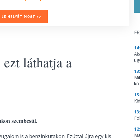
 LE HELYÉT MOST >>
FR
14
Ak
ezt láthatja a
üg
13
Mi
kö
13
Kid
13
Fo
akon szembesül.
12
Ma
yugalom is a benzinkutakon. Ezúttal újra egy kis