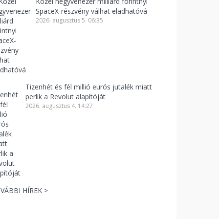
Közel negyvenezer milliárd forintnyi
SpaceX-részvény válhat eladhatóvá
2026. augusztus 5. 06:35
Tizenhét és fél millió eurós jutalék miatt
perlik a Revolut alapítóját
2026. augusztus 4. 14:27
VÁBBI HÍREK >