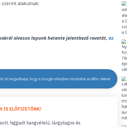
 szerint alakulnak:
ásokról olvassa lapunk hetente jelentkező rovatát,
az
l: itt megadhatja, hogy a Google előnyben részesítse az Mfor cikkeit!
N IS ELŐFIZETŐNK!
ott, higgadt hangvételű, tárgyilagos és