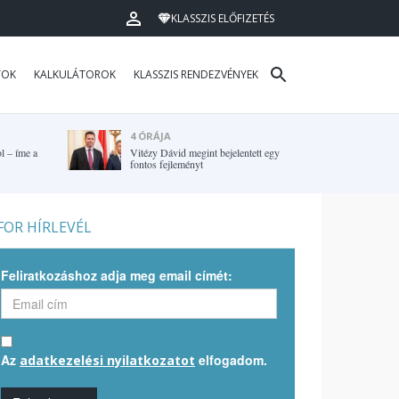
KLASSZIS ELŐFIZETÉS
TOK
KALKULÁTOROK
KLASSZIS RENDEZVÉNYEK
4 ÓRÁJA
l – íme a
Vitézy Dávid megint bejelentett egy
fontos fejleményt
OR HÍRLEVÉL
Feliratkozáshoz adja meg email címét:
Az
elfogadom.
adatkezelési nyilatkozatot