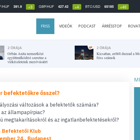
F/HUF
GBP/HUF
BTC/USD
391.9
427.42
65185
+3
+4
+46
FRISS
VIDEÓK
PODCAST
ÁRRÉSSTOP
ROVA
2 ÓRÁJA
2 ÓRÁJA
Orbán Anita nemzetközi
Kicsattan, erőtől duzzad a Mo
együttműködést szeretne a
friss számok
vízkészleteink megóvásáért
MF
r befektetőkre ősszel?
bályozási változások a befektetők számára?
t az állampapírpiac?
 megtakarításokról és az ingatlanbefektetésekről?
s Befektetői Klub
ember 24., Budapest