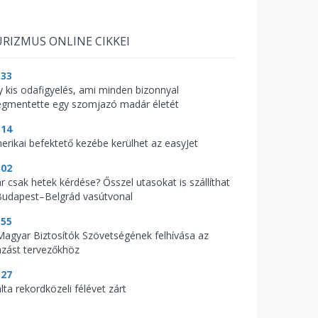
RIZMUS ONLINE CIKKEI
:33
y kis odafigyelés, ami minden bizonnyal
gmentette egy szomjazó madár életét
:14
erikai befektető kezébe kerülhet az easyJet
:02
r csak hetek kérdése? Ősszel utasokat is szállíthat
Budapest–Belgrád vasútvonal
:55
Magyar Biztosítók Szövetségének felhívása az
azást tervezőkhöz
:27
lta rekordközeli félévet zárt