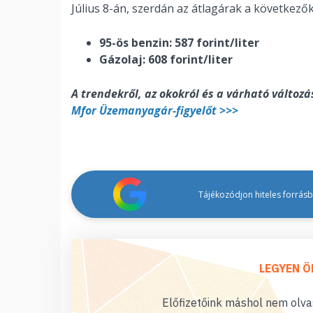
Július 8-án, szerdán az átlagárak a következők
95-ös benzin: 587 forint/liter
Gázolaj: 608 forint/liter
A trendekről, az okokról és a várható változ
Mfor Üzemanyagár-figyelőt >>>
Tájékozódjon hiteles forrásbó
LEGYEN Ö
Előfizetőink máshol nem olvas