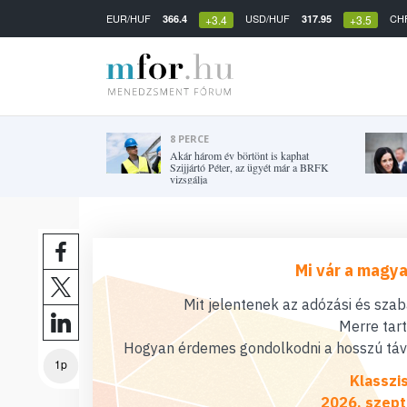
EUR/HUF
USD/HUF
CH
366.4
317.95
+3.4
+3.5
8 PERCE
Akár három év börtönt is kaphat
Szijjártó Péter, az ügyét már a BRFK
vizsgálja
Mi vár a magya
Mit jelentenek az adózási és sza
Merre tar
Hogyan érdemes gondolkodni a hosszú távú
1p
Klasszi
2026. szept