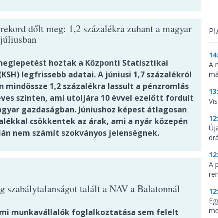
 rekord dőlt meg: 1,2 százalékra zuhant a magyar
PI
 júliusban
14
glepetést hoztak a Központi Statisztikai
A 
(KSH) legfrissebb adatai. A júniusi 1,7 százalékról
má
an mindössze 1,2 százalékra lassult a pénzromlás
13
es szinten, ami utoljára 10 évvel ezelőtt fordult
Vis
agyar gazdaságban. Júniushoz képest átlagosan
12
zalékkal csökkentek az árak, ami a nyár közepén
Új
lán nem számít szokványos jelenségnek.
dr
12
A 
re
g szabálytalanságot talált a NAV a Balatonnál
12
Eg
me
lmi munkavállalók foglalkoztatása sem felelt