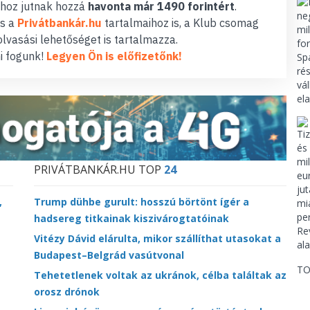
hoz jutnak hozzá
havonta már 1490 forintért
.
s a
Privátbankár.hu
tartalmaihoz is, a Klub csomag
lvasási lehetőséget is tartalmazza.
i fogunk!
Legyen Ön is előfizetőnk!
PRIVÁTBANKÁR.HU TOP
24
,
Trump dühbe gurult: hosszú börtönt ígér a
hadsereg titkainak kiszivárogtatóinak
Vitézy Dávid elárulta, mikor szállíthat utasokat a
Budapest–Belgrád vasútvonal
TO
Tehetetlenek voltak az ukránok, célba találtak az
orosz drónok