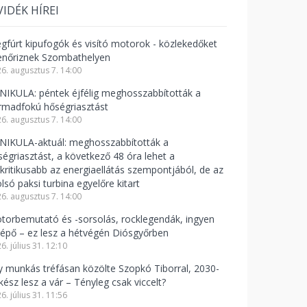
VIDÉK HÍREI
gfúrt kipufogók és visító motorok - közlekedőket
lenőriznek Szombathelyen
6. augusztus 7. 14:00
NIKULA: péntek éjfélig meghosszabbították a
rmadfokú hőségriasztást
6. augusztus 7. 14:00
NIKULA-aktuál: meghosszabbították a
ségriasztást, a következő 48 óra lehet a
gkritikusabb az energiaellátás szempontjából, de az
lsó paksi turbina egyelőre kitart
6. augusztus 7. 14:00
torbemutató és -sorsolás, rocklegendák, ingyen
lépő – ez lesz a hétvégén Diósgyőrben
6. július 31. 12:10
y munkás tréfásan közölte Szopkó Tiborral, 2030-
kész lesz a vár – Tényleg csak viccelt?
6. július 31. 11:56