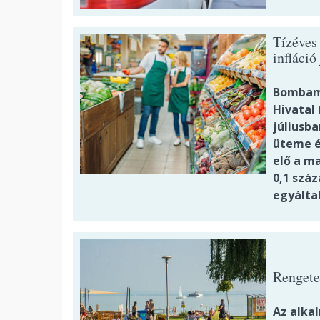
Tízéves
infláció
Bombame
Hivatal 
júliusb
üteme év
elő a m
0,1 szá
egyálta
Rengete
Az alka