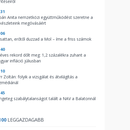
ntéseiről
:31
bán Anita nemzetközi együttműködést szeretne a
zkészleteink megóvásáért
:06
csattan, erőtől duzzad a Mol – íme a friss számok
:40
zéves rekord dőlt meg: 1,2 százalékra zuhant a
gyar infláció júliusban
:10
r Zoltán: folyik a vizsgálat és átvilágítás a
zmédiánál
:45
ngeteg szabálytalanságot talált a NAV a Balatonnál
100
LEGGAZDAGABB