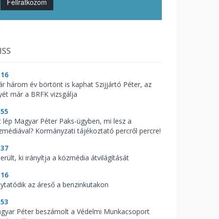
Feliratkozom
ISS
:16
ár három év börtönt is kaphat Szijjártó Péter, az
yét már a BRFK vizsgálja
:55
t lép Magyar Péter Paks-ügyben, mi lesz a
zmédiával? Kormányzati tájékoztató percről percre!
:37
erült, ki irányítja a közmédia átvilágítását
:16
lytatódik az áreső a benzinkutakon
:53
gyar Péter beszámolt a Védelmi Munkacsoport