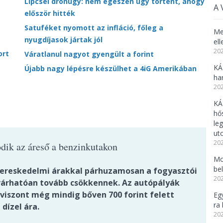
Lipcsei drónügy: nem egészen úgy történt, ahogy
A 
először hitték
Satuféket nyomott az infláció, főleg a
Me
nyugdíjasok jártak jól
el
202
ort
Váratlanul nagyot gyengült a forint
KÁ
Újabb nagy lépésre készülhet a 4iG Amerikában
ha
202
KÁ
hő
le
uto
202
ódik az áreső a benzinkutakon
Mo
be
ereskedelmi árakkal párhuzamosan a fogyasztói
202
 várhatóan tovább csökkennek. Az autópályák
 viszont még mindig bőven 700 forint felett
Eg
ra 
dízel ára.
202