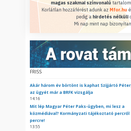
magas szakmai színvonalú
tartalom
Korlátlan hozzáférést adunk az
Mfor.hu
é
pedig a
hirdetés nélküli
o
Mi nap mint nap bizonyítan
FRISS
Akár három év börtönt is kaphat Szijjártó Péter
az ügyét már a BRFK vizsgálja
14:16
Mit lép Magyar Péter Paks-ügyben, mi lesz a
közmédiával? Kormányzati tájékoztató percről
percre!
13:55