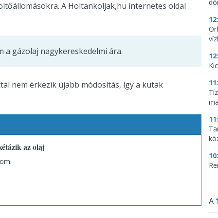
dö
öltőállomásokra. A Holtankoljak,hu internetes oldal
12
Or
ví
m a gázolaj nagykereskedelmi ára.
12
Ki
11
ttal nem érkezik újabb módosítás, így a kutak
Tí
ma
11
Tar
kö
étázik az olaj
10
lom.
Re
A