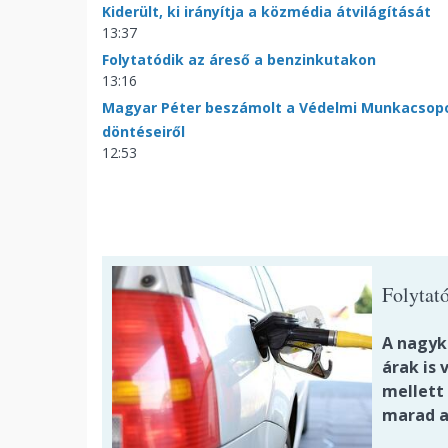
Kiderült, ki irányítja a közmédia átvilágítását
13:37
Folytatódik az áreső a benzinkutakon
13:16
Magyar Péter beszámolt a Védelmi Munkacsop
döntéseiről
12:53
Folytat
A nagyk
árak is
mellett
marad a 