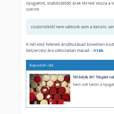
nyugalom, stabilizálódó árak térnek vissza a t
szerint
csütörtöktől nem változik sem a benzin, se
A hét első felének árváltozásait követően ezú
beszerzési ára változatlan marad –
írták
.
Kapcsolódó cikk
Mi folyik itt? Megint rak
Nem volt tartós a nyuga