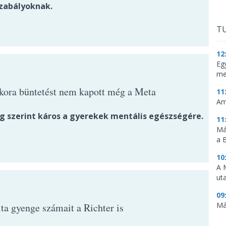
zabályoknak.
TU
12
Eg
me
kora büntetést nem kapott még a Meta
11
Am
ág szerint káros a gyerekek mentális egészségére.
11
Má
a 
10
A 
ut
09
Má
ta gyenge számait a Richter is