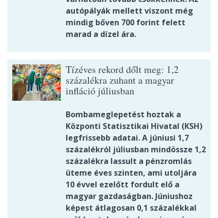
autópályák mellett viszont még
mindig bőven 700 forint felett
marad a dízel ára.
Tízéves rekord dőlt meg: 1,2
százalékra zuhant a magyar
infláció júliusban
Bombameglepetést hoztak a
Központi Statisztikai Hivatal (KSH)
legfrissebb adatai. A júniusi 1,7
százalékról júliusban mindössze 1,2
százalékra lassult a pénzromlás
üteme éves szinten, ami utoljára
10 évvel ezelőtt fordult elő a
magyar gazdaságban. Júniushoz
képest átlagosan 0,1 százalékkal