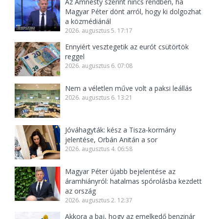
Az Amnesty szerint nincs rendben, ha
Magyar Péter dönt arról, hogy ki dolgozhat
a közmédiánál
2026. augusztus 5. 17:17
Ennyiért vesztegetik az eurót csütörtök
reggel
2026. augusztus 6. 07:08
Nem a véletlen műve volt a paksi leállás
2026. augusztus 6. 13:21
Jóváhagyták: kész a Tisza-kormány
jelentése, Orbán Anitán a sor
2026. augusztus 4. 06:58
Magyar Péter újabb bejelentése az
áramhiányról: hatalmas spórolásba kezdett
az ország
2026. augusztus 2. 12:37
Akkora a baj, hogy az emelkedő benzinár