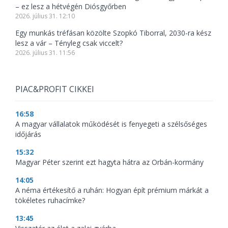
– ez lesz a hétvégén Diósgyőrben
2026. július 31. 12:10
Egy munkás tréfásan közölte Szopkó Tiborral, 2030-ra kész
lesz a vár – Tényleg csak viccelt?
2026. július 31. 11:56
PIAC&PROFIT CIKKEI
16:58
A magyar vállalatok működését is fenyegeti a szélsőséges
időjárás
15:32
Magyar Péter szerint ezt hagyta hátra az Orbán-kormány
14:05
A néma értékesítő a ruhán: Hogyan épít prémium márkát a
tökéletes ruhacímke?
13:45