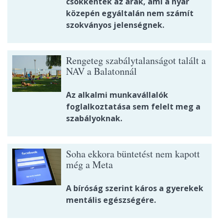
csökkentek az árak, ami a nyár
közepén egyáltalán nem számít
szokványos jelenségnek.
Rengeteg szabálytalanságot talált a
NAV a Balatonnál
Az alkalmi munkavállalók
foglalkoztatása sem felelt meg a
szabályoknak.
Soha ekkora büntetést nem kapott
még a Meta
A bíróság szerint káros a gyerekek
mentális egészségére.