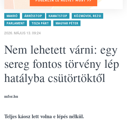
FOGLALJA LE HELYÉT MOST >>
MAKRÓ
ÁRRÉSSTOP
KAMATSTOP
KÖZMŰVEK, REZSI
PARLAMENT
TISZA PÁRT
MAGYAR PÉTER
2026. MÁJUS 13. 09:24
Nem lehetett várni: egy
sereg fontos törvény lép
hatályba csütörtöktől
mfor.hu
Teljes káosz lett volna e lépés nélkül.