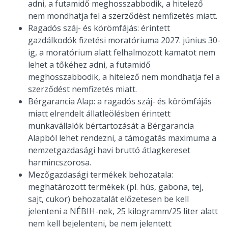
adni, a futamidő meghosszabbodik, a hitelező
nem mondhatja fel a szerződést nemfizetés miatt.
Ragadós száj- és körömfájás: érintett
gazdálkodók fizetési moratóriuma 2027. június 30-
ig, a moratórium alatt felhalmozott kamatot nem
lehet a tőkéhez adni, a futamidő
meghosszabbodik, a hitelező nem mondhatja fel a
szerződést nemfizetés miatt.
Bérgarancia Alap: a ragadós száj- és körömfájás
miatt elrendelt állatleölésben érintett
munkavállalók bértartozását a Bérgarancia
Alapból lehet rendezni, a támogatás maximuma a
nemzetgazdasági havi bruttó átlagkereset
harmincszorosa.
Mezőgazdasági termékek behozatala:
meghatározott termékek (pl. hús, gabona, tej,
sajt, cukor) behozatalát előzetesen be kell
jelenteni a NÉBIH-nek, 25 kilogramm/25 liter alatt
nem kell bejelenteni, be nem jelentett