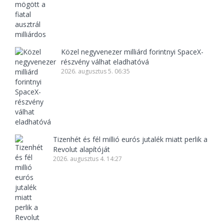
Közel negyvenezer milliárd forintnyi SpaceX-
részvény válhat eladhatóvá
2026. augusztus 5. 06:35
Tizenhét és fél millió eurós jutalék miatt perlik a
Revolut alapítóját
2026. augusztus 4. 14:27