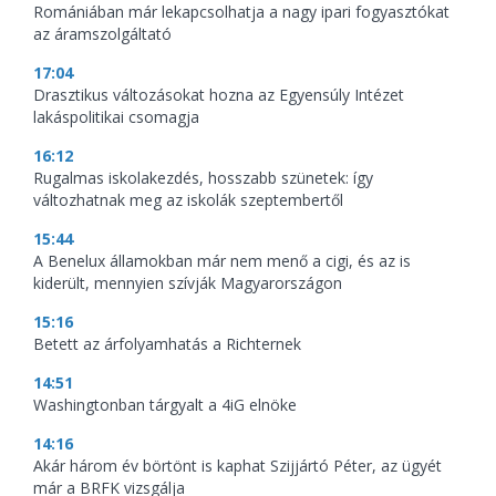
Romániában már lekapcsolhatja a nagy ipari fogyasztókat
az áramszolgáltató
17:04
Drasztikus változásokat hozna az Egyensúly Intézet
lakáspolitikai csomagja
16:12
Rugalmas iskolakezdés, hosszabb szünetek: így
változhatnak meg az iskolák szeptembertől
15:44
A Benelux államokban már nem menő a cigi, és az is
kiderült, mennyien szívják Magyarországon
15:16
Betett az árfolyamhatás a Richternek
14:51
Washingtonban tárgyalt a 4iG elnöke
14:16
Akár három év börtönt is kaphat Szijjártó Péter, az ügyét
már a BRFK vizsgálja