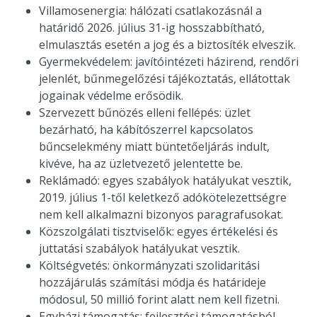
Villamosenergia: hálózati csatlakozásnál a
határidő 2026. július 31-ig hosszabbítható,
elmulasztás esetén a jog és a biztosíték elveszik.
Gyermekvédelem: javítóintézeti házirend, rendőri
jelenlét, bűnmegelőzési tájékoztatás, ellátottak
jogainak védelme erősödik.
Szervezett bűnözés elleni fellépés: üzlet
bezárható, ha kábítószerrel kapcsolatos
bűncselekmény miatt büntetőeljárás indult,
kivéve, ha az üzletvezető jelentette be.
Reklámadó: egyes szabályok hatályukat vesztik,
2019. július 1-től keletkező adókötelezettségre
nem kell alkalmazni bizonyos paragrafusokat.
Közszolgálati tisztviselők: egyes értékelési és
juttatási szabályok hatályukat vesztik.
Költségvetés: önkormányzati szolidaritási
hozzájárulás számítási módja és határideje
módosul, 50 millió forint alatt nem kell fizetni.
Egyházi támogatás: fejlesztési támogatásból