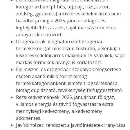
kategóriákban (pl. hús, tej, sajt, liszt, cukor,
zöldség, gyümölcs) a kiskereskedelmi árrés nem
haladhatja meg a 2025. januári átlagot és
legfeljebb 10 százalék, saját márkás termékek
aránya is korlátozott.
Drogériaárak: meghatározott drogériai
termékeknél (pl. mosószer, tusfürdő, pelenka) a
kiskereskedelmi árrés maximum 15 százalék, saját
márkás termékek aránya is korlátozott.
Élelmiszer- és drogériaár-szabályok megsértése
esetén akár 5 millió forint bírság
termékkategóriánként, ismételt jogsértésnél a
bírság duplázható, tevékenység felfüggeszthető.
Rezsikedvezmények: 2026. januárban földgáz,
villamos energia és távhő fogyasztásra extra
mennyiségi kedvezmény, a kedvezmény
adómentes.
Javítóintézeti rendszer: a javítóintézetek irányítása