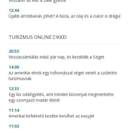
Visszatér az élet a zalai gyárba
12:44
Újabb árrobbanás jöhet? A búza, az olaj és a cukor is drágul
TURIZMUS ONLINE CIKKEI
20:53
Visszaszámlálás indul: pár nap, és kezdődik a Sziget
14:00
Az amerikai elnök egy tollvonással véget vetett a születési
turizmusnak
12:33
Egy kis odafigyelés, ami minden bizonnyal megmentette
egy szomjazó madár életét
11:14
Amerikai befektető kezébe kerülhet az easyJet
11:02