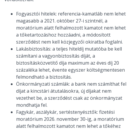
Fogyasztói hitelek: referencia-kamatláb nem lehet
magasabb a 2021. október 27-i szintnél, a
moratórium alatt felhalmozott kamatot nem lehet
a tőketartozáshoz hozzáadni, a módosított
szerződést nem kell közjegyzői okiratba foglalni.
Lakásbiztosítás: a teljes hiteldíj mutatóba be kell
számítani a vagyonbiztosítás díját, a
biztosításközvetítő díja maximum az éves díj 20
százaléka lehet, évente egyszer költségmentesen
felmondható a biztosítás.
Önkormányzati számlák: a bank nem számíthat fel
díjat a kincstári átutalásokra, új díjakat nem
vezethet be, a szerződést csak az önkormányzat
mondhatja fel.
Fagykár, aszálykár, sertéstenyésztők: fizetési
moratórium 2026. november 30-ig, a moratórium
alatt felhalmozott kamatot nem lehet a tőkéhez