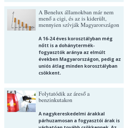
A Benelux államokban már nem
menő a cigi, és az is kiderült,
mennyien szívják Magyarországon
A 16-24 éves korosztályban még
nőtt is a dohánytermék-
fogyasztók aránya az elmúlt
években Magyarországon, pedig az
uniós átlag minden korosztályban
csökkent.
Folytatódik az áreső a
benzinkutakon
A nagykereskedelmi árakkal
párhuzamosan a fogyasztói árak is
várhatóan tovább csökkennek. Az