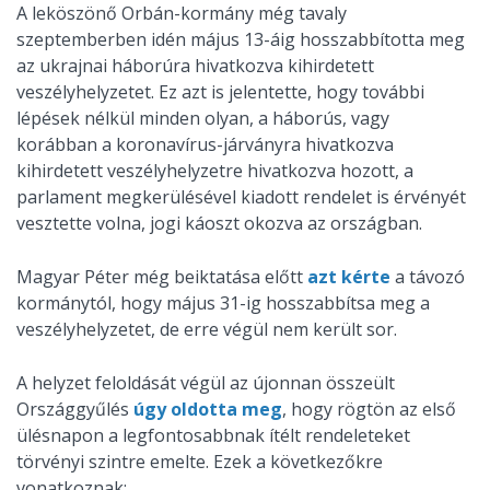
A leköszönő Orbán-kormány még tavaly
szeptemberben idén május 13-áig hosszabbította meg
az ukrajnai háborúra hivatkozva kihirdetett
veszélyhelyzetet. Ez azt is jelentette, hogy további
lépések nélkül minden olyan, a háborús, vagy
korábban a koronavírus-járványra hivatkozva
kihirdetett veszélyhelyzetre hivatkozva hozott, a
parlament megkerülésével kiadott rendelet is érvényét
vesztette volna, jogi káoszt okozva az országban.
Magyar Péter még beiktatása előtt
azt kérte
a távozó
kormánytól, hogy május 31-ig hosszabbítsa meg a
veszélyhelyzetet, de erre végül nem került sor.
A helyzet feloldását végül az újonnan összeült
Országgyűlés
úgy oldotta meg
, hogy rögtön az első
ülésnapon a legfontosabbnak ítélt rendeleteket
törvényi szintre emelte. Ezek a következőkre
vonatkoznak: