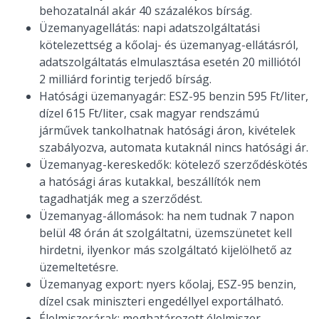
behozatalnál akár 40 százalékos bírság.
Üzemanyagellátás: napi adatszolgáltatási
kötelezettség a kőolaj- és üzemanyag-ellátásról,
adatszolgáltatás elmulasztása esetén 20 milliótól
2 milliárd forintig terjedő bírság.
Hatósági üzemanyagár: ESZ-95 benzin 595 Ft/liter,
dízel 615 Ft/liter, csak magyar rendszámú
járművek tankolhatnak hatósági áron, kivételek
szabályozva, automata kutaknál nincs hatósági ár.
Üzemanyag-kereskedők: kötelező szerződéskötés
a hatósági áras kutakkal, beszállítók nem
tagadhatják meg a szerződést.
Üzemanyag-állomások: ha nem tudnak 7 napon
belül 48 órán át szolgáltatni, üzemszünetet kell
hirdetni, ilyenkor más szolgáltató kijelölhető az
üzemeltetésre.
Üzemanyag export: nyers kőolaj, ESZ-95 benzin,
dízel csak miniszteri engedéllyel exportálható.
Élelmiszerárak: meghatározott élelmiszer-