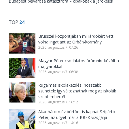
Budapest belvárosa katasztrófa – kipakoltak a járókelők
TOP
24
Brüsszel központjában milliárdokért vett
volna ingatlant az Orbán-kormány
2026. augusztus 7. 07:26
Magyar Péter csodálatos örömhírt közölt a
magyarokkal
2026. augusztus 7. 06:38
Rugalmas iskolakezdés, hosszabb
szünetek: így változhatnak meg az iskolák
szeptembertől
2026. augusztus 7. 16:12
Akár három év börtönt is kaphat Szijjártó
Péter, az ügyét már a BRFK vizsgálja
2026. augusztus 7. 14:16