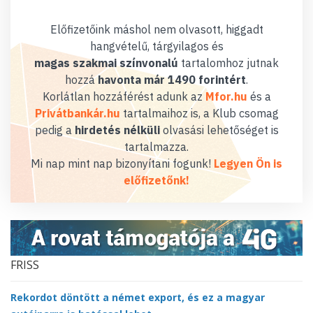
Előfizetőink máshol nem olvasott, higgadt
hangvételű, tárgyilagos és
magas szakmai színvonalú
tartalomhoz jutnak
hozzá
havonta már 1490 forintért
.
Korlátlan hozzáférést adunk az
Mfor.hu
és a
Privátbankár.hu
tartalmaihoz is, a Klub csomag
pedig a
hirdetés nélküli
olvasási lehetőséget is
tartalmazza.
Mi nap mint nap bizonyítani fogunk!
Legyen Ön is
előfizetőnk!
FRISS
Rekordot döntött a német export, és ez a magyar