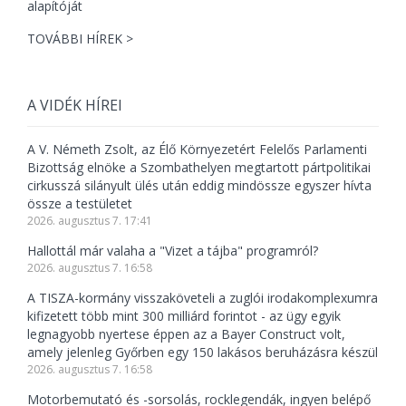
TOVÁBBI HÍREK >
A VIDÉK HÍREI
A V. Németh Zsolt, az Élő Környezetért Felelős Parlamenti
Bizottság elnöke a Szombathelyen megtartott pártpolitikai
cirkusszá silányult ülés után eddig mindössze egyszer hívta
össze a testületet
2026. augusztus 7. 17:41
Hallottál már valaha a "Vizet a tájba" programról?
2026. augusztus 7. 16:58
A TISZA-kormány visszaköveteli a zuglói irodakomplexumra
kifizetett több mint 300 milliárd forintot - az ügy egyik
legnagyobb nyertese éppen az a Bayer Construct volt,
amely jelenleg Győrben egy 150 lakásos beruházásra készül
2026. augusztus 7. 16:58
Motorbemutató és -sorsolás, rocklegendák, ingyen belépő