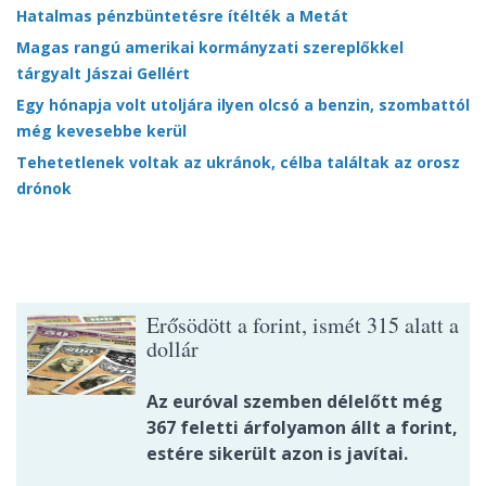
Hatalmas pénzbüntetésre ítélték a Metát
Magas rangú amerikai kormányzati szereplőkkel
tárgyalt Jászai Gellért
Egy hónapja volt utoljára ilyen olcsó a benzin, szombattól
még kevesebbe kerül
Tehetetlenek voltak az ukránok, célba találtak az orosz
drónok
Erősödött a forint, ismét 315 alatt a
dollár
Az euróval szemben délelőtt még
367 feletti árfolyamon állt a forint,
estére sikerült azon is javítai.