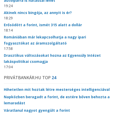
autóiparra is hatással lehet
19:24
Akinek nincs bingója, az annyit is ér?
18:29
Erősödött a forint, ismét 315 alatt a dollár
18:14
Romániában már lekapcsolhatja a nagy ipari
fogyasztókat az áramszolgáltató
17:58
Drasztikus változásokat hozna az Egyensúly Intézet
lakáspolitikai csomagja
17:04
PRIVÁTBANKÁR.HU TOP
24
Hihetetlen mit hoztak létre mesterséges intelligenciával
Napközben beragadt a forint, de estére bőven behozta a
lemaradást
Váratlanul nagyot gyengült a forint