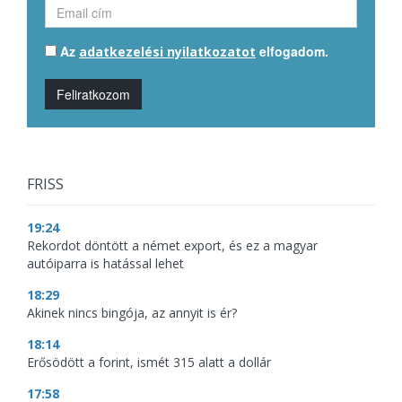
Az
elfogadom.
adatkezelési nyilatkozatot
Feliratkozom
FRISS
19:24
Rekordot döntött a német export, és ez a magyar
autóiparra is hatással lehet
18:29
Akinek nincs bingója, az annyit is ér?
18:14
Erősödött a forint, ismét 315 alatt a dollár
17:58