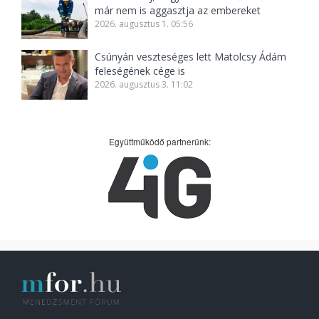
már nem is aggasztja az embereket
2026. augusztus 1. 05:56
Csúnyán veszteséges lett Matolcsy Ádám
feleségének cége is
2026. augusztus 3. 11:02
Együttműködő partnerünk: