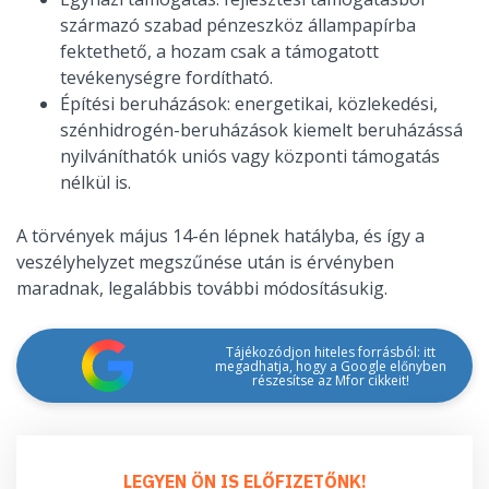
származó szabad pénzeszköz állampapírba
fektethető, a hozam csak a támogatott
tevékenységre fordítható.
Építési beruházások: energetikai, közlekedési,
szénhidrogén-beruházások kiemelt beruházássá
nyilváníthatók uniós vagy központi támogatás
nélkül is.
A törvények május 14-én lépnek hatályba, és így a
veszélyhelyzet megszűnése után is érvényben
maradnak, legalábbis további módosításukig.
Tájékozódjon hiteles forrásból: itt
megadhatja, hogy a Google előnyben
részesítse az Mfor cikkeit!
LEGYEN ÖN IS ELŐFIZETŐNK!