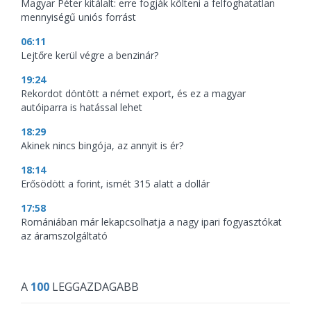
Magyar Péter kitálalt: erre fogják költeni a felfoghatatlan
mennyiségű uniós forrást
06:11
Lejtőre kerül végre a benzinár?
19:24
Rekordot döntött a német export, és ez a magyar
autóiparra is hatással lehet
18:29
Akinek nincs bingója, az annyit is ér?
18:14
Erősödött a forint, ismét 315 alatt a dollár
17:58
Romániában már lekapcsolhatja a nagy ipari fogyasztókat
az áramszolgáltató
A
100
LEGGAZDAGABB