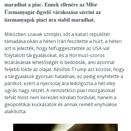
maradhat a piac. Ennek ellenére az Mfor
Üzemanyagár-figyelő várakozása szerint az
üzemanyagok piaci ára stabil maradhat.
Miközben szavak szintjén, sőt a katari repülőtér
támadása okán a héten Irán feszítette a húrt, a héten
azt is jelezték, hogy felfüggesztették az USA-val
folytatott tárgyalásokat, és a Hormuzi-szoros
lezárásának lehetőségét is bedobták, ami azonnal
feljebb lökte az olajat. Később Trump azt közöte, hogy
a tárgyalások gyorsan haladnak, ez pedig enyhítette a
pánikot, ezért a nyersolaj ára ledolgozta a hét eleji
ugrás nagy részét. A nemzetközi piaci mozgásokat
tehát most nem kereslet-kínálati fordulat, hanem a
geopolitikai kockázatok és annak remélt enyhülése
alakította.