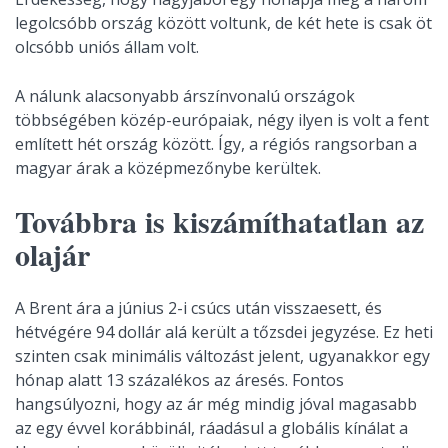
legolcsóbb ország között voltunk, de két hete is csak öt
olcsóbb uniós állam volt.
A nálunk alacsonyabb árszínvonalú országok
többségében közép-európaiak, négy ilyen is volt a fent
említett hét ország között. Így, a régiós rangsorban a
magyar árak a középmezőnybe kerültek.
Továbbra is kiszámíthatatlan az
olajár
A Brent ára a június 2-i csúcs után visszaesett, és
hétvégére 94 dollár alá került a tőzsdei jegyzése. Ez heti
szinten csak minimális változást jelent, ugyanakkor egy
hónap alatt 13 százalékos az áresés. Fontos
hangsúlyozni, hogy az ár még mindig jóval magasabb
az egy évvel korábbinál, ráadásul a globális kínálat a