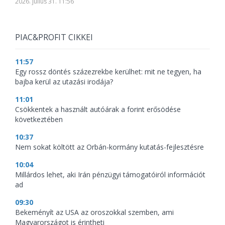
2026. július 31. 11:56
PIAC&PROFIT CIKKEI
11:57
Egy rossz döntés százezrekbe kerülhet: mit ne tegyen, ha
bajba kerül az utazási irodája?
11:01
Csökkentek a használt autóárak a forint erősödése
következtében
10:37
Nem sokat költött az Orbán-kormány kutatás-fejlesztésre
10:04
Millárdos lehet, aki Irán pénzügyi támogatóiról információt
ad
09:30
Bekeményít az USA az oroszokkal szemben, ami
Magyarországot is érintheti