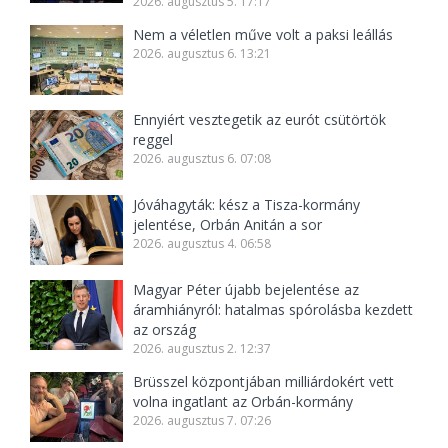
2026. augusztus 5. 17:17
Nem a véletlen műve volt a paksi leállás
2026. augusztus 6. 13:21
Ennyiért vesztegetik az eurót csütörtök
reggel
2026. augusztus 6. 07:08
Jóváhagyták: kész a Tisza-kormány
jelentése, Orbán Anitán a sor
2026. augusztus 4. 06:58
Magyar Péter újabb bejelentése az
áramhiányról: hatalmas spórolásba kezdett
az ország
2026. augusztus 2. 12:37
Brüsszel központjában milliárdokért vett
volna ingatlant az Orbán-kormány
2026. augusztus 7. 07:26