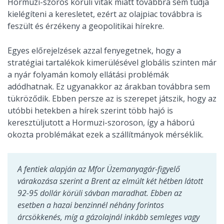
Hormuzi-szoros körüli viták miatt továbbra sem tudja
kielégíteni a keresletet, ezért az olajpiac továbbra is
feszült és érzékeny a geopolitikai hírekre.
Egyes előrejelzések azzal fenyegetnek, hogy a
stratégiai tartalékok kimerülésével globális szinten már
a nyár folyamán komoly ellátási problémák
adódhatnak. Ez ugyanakkor az árakban továbbra sem
tükröződik. Ebben persze az is szerepet játszik, hogy az
utóbbi hetekben a hírek szerint több hajó is
keresztüljutott a Hormuzi-szoroson, így a háború
okozta problémákat ezek a szállítmányok mérséklik.
A fentiek alapján az Mfor Üzemanyagár-figyelő
várakozása szerint a Brent az elmúlt két hétben látott
92-95 dollár körüli sávban maradhat. Ebben az
esetben a hazai benzinnél néhány forintos
árcsökkenés, míg a gázolajnál inkább semleges vagy