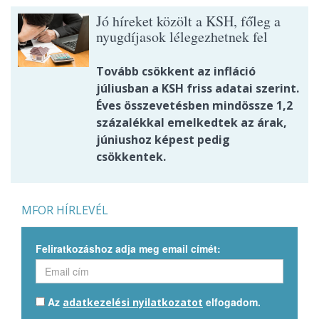
Jó híreket közölt a KSH, főleg a
nyugdíjasok lélegezhetnek fel
Tovább csökkent az infláció
júliusban a KSH friss adatai szerint.
Éves összevetésben mindössze 1,2
százalékkal emelkedtek az árak,
júniushoz képest pedig
csökkentek.
MFOR HÍRLEVÉL
Feliratkozáshoz adja meg email címét:
Az
elfogadom.
adatkezelési nyilatkozatot