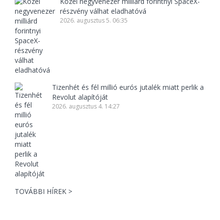
Közel negyvenezer milliárd forintnyi SpaceX-
részvény válhat eladhatóvá
2026. augusztus 5. 06:35
Tizenhét és fél millió eurós jutalék miatt perlik a
Revolut alapítóját
2026. augusztus 4. 14:27
TOVÁBBI HÍREK >