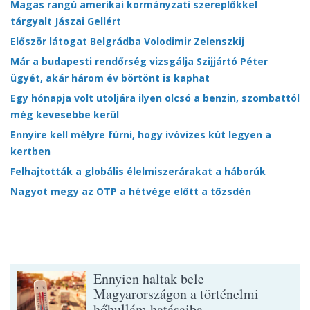
Magas rangú amerikai kormányzati szereplőkkel
tárgyalt Jászai Gellért
Először látogat Belgrádba Volodimir Zelenszkij
Már a budapesti rendőrség vizsgálja Szijjártó Péter
ügyét, akár három év börtönt is kaphat
Egy hónapja volt utoljára ilyen olcsó a benzin, szombattól
még kevesebbe kerül
Ennyire kell mélyre fúrni, hogy ivóvizes kút legyen a
kertben
Felhajtották a globális élelmiszerárakat a háborúk
Nagyot megy az OTP a hétvége előtt a tőzsdén
Ennyien haltak bele
Magyarországon a történelmi
hőhullám hatásaiba