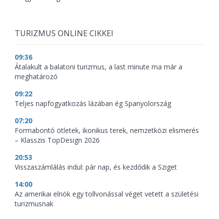
TURIZMUS ONLINE CIKKEI
09:36
Átalakult a balatoni turizmus, a last minute ma már a
meghatározó
09:22
Teljes napfogyatkozás lázában ég Spanyolország
07:20
Formabontó ötletek, ikonikus terek, nemzetközi elismerés
– Klasszis TopDesign 2026
20:53
Visszaszámlálás indul: pár nap, és kezdődik a Sziget
14:00
Az amerikai elnök egy tollvonással véget vetett a születési
turizmusnak