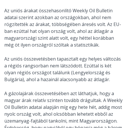
Az uniós árakat összehasonlító Weekly Oil Bulletin
adatai szerint azokban az országokban, ahol nem
rögzítették az árakat, többségében áresés volt. Az EU-
ban ezúttal hat olyan ország volt, ahol az átlagár a
magyarországi szint alatt volt, egy héttel korábban
még öt ilyen országról szóltak a statisztikák.
Az uniós összevetésben tapasztalt egy helyes változás
a régiós rangsorban nem látszódott. Ezúttal is két
olyan régiós országot találunk (Lengyelország és
Bulgária), ahol a hazainál alacsonyabb az átlagár.
A gázolajárak összevetésében azt láthatjuk, hogy a
magyar árak relatív szinten tovább drágultak. A Weekly
Oil Bulletin adatai alapján míg egy hete hét, addig most
nyolc ország volt, ahol olcsóbban lehetett ebből az
üzemanyag-fajtából tankolni, mint Magyarországon.
Érdekesség, hogy nagyjából egy hónapja még a három