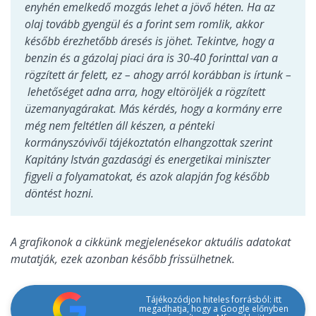
enyhén emelkedő mozgás lehet a jövő héten. Ha az
olaj tovább gyengül és a forint sem romlik, akkor
később érezhetőbb áresés is jöhet. Tekintve, hogy a
benzin és a gázolaj piaci ára is 30-40 forinttal van a
rögzített ár felett, ez – ahogy arról korábban is írtunk –
lehetőséget adna arra, hogy eltöröljék a rögzített
üzemanyagárakat. Más kérdés, hogy a kormány erre
még nem feltétlen áll készen, a pénteki
kormányszóvivői tájékoztatón elhangzottak szerint
Kapitány István gazdasági és energetikai miniszter
figyeli a folyamatokat, és azok alapján fog később
döntést hozni.
A grafikonok a cikkünk megjelenésekor aktuális adatokat
mutatják, ezek azonban később frissülhetnek.
Tájékozódjon hiteles forrásból: itt
megadhatja, hogy a Google előnyben