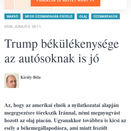
FOGLALJA LE HELYÉT MOST >>
MAKRÓ
MFOR ÜZEMANYAGÁR-FIGYELŐ
OLAJ
ÜZEMANYAGOK
2026. JÚNIUS 6. 06:11
Trump békülékenysége
az autósoknak is jó
Király Béla
Az, hogy az amerikai elnök a nyilatkozatai alapján
megegyezésre törekszik Iránnal, némi megnyugvást
hozott az olaj piacán. Ugyanakkor továbbra is kicsi az
esély a békemegállapodásra, ami miatt feszült