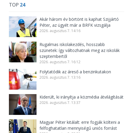
TOP
24
Akár három év börtönt is kaphat Szijjártó
Péter, az ügyét már a BRFK vizsgálja
2026. augusztus 7. 14:16
Rugalmas iskolakezdés, hosszabb
szünetek: így változhatnak meg az iskolák
szeptembertől
2026. augusztus 7. 16:12
Folytatódik az áreső a benzinkutakon
2026. augusztus 7. 13:16
Kiderült, ki irányítja a közmédia átvilágítását
2026. augusztus 7. 13:37
Magyar Péter kitálalt: erre fogják költeni a
felfoghatatlan mennyiségű uniós forrást