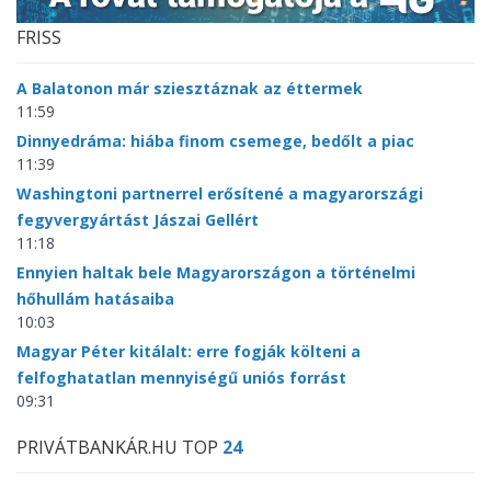
FRISS
A Balatonon már sziesztáznak az éttermek
11:59
Dinnyedráma: hiába finom csemege, bedőlt a piac
11:39
Washingtoni partnerrel erősítené a magyarországi
fegyvergyártást Jászai Gellért
11:18
Ennyien haltak bele Magyarországon a történelmi
hőhullám hatásaiba
10:03
Magyar Péter kitálalt: erre fogják költeni a
felfoghatatlan mennyiségű uniós forrást
09:31
PRIVÁTBANKÁR.HU TOP
24