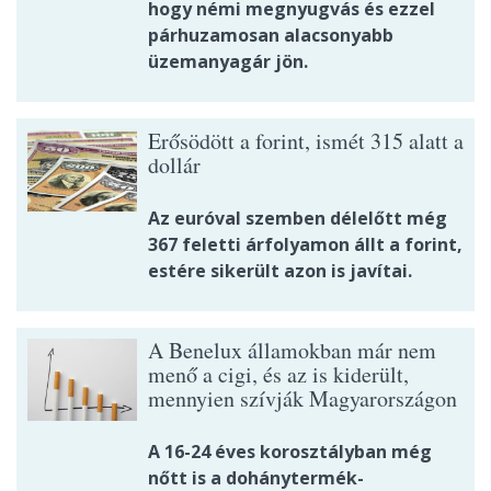
hogy némi megnyugvás és ezzel
párhuzamosan alacsonyabb
üzemanyagár jön.
Erősödött a forint, ismét 315 alatt a
dollár
Az euróval szemben délelőtt még
367 feletti árfolyamon állt a forint,
estére sikerült azon is javítai.
A Benelux államokban már nem
menő a cigi, és az is kiderült,
mennyien szívják Magyarországon
A 16-24 éves korosztályban még
nőtt is a dohánytermék-