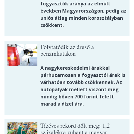
fogyasztók aránya az elmúlt
években Magyarországon, pedig az
uniós átlag minden korosztályban
csökkent.
Folytatódik az áreső a
benzinkutakon
A nagykereskedelmi árakkal
párhuzamosan a fogyasztói árak is
várhatóan tovább csökkennek. Az
autópályák mellett viszont még
mindig bőven 700 forint felett
marad a dízel ára.
Tízéves rekord dőlt meg: 1,2
százalékra zuhant a magyar