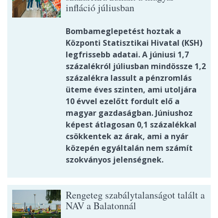
infláció júliusban
Bombameglepetést hoztak a
Központi Statisztikai Hivatal (KSH)
legfrissebb adatai. A júniusi 1,7
százalékról júliusban mindössze 1,2
százalékra lassult a pénzromlás
üteme éves szinten, ami utoljára
10 évvel ezelőtt fordult elő a
magyar gazdaságban. Júniushoz
képest átlagosan 0,1 százalékkal
csökkentek az árak, ami a nyár
közepén egyáltalán nem számít
szokványos jelenségnek.
Rengeteg szabálytalanságot talált a
NAV a Balatonnál