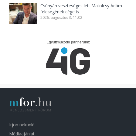
Csúnyán veszteséges lett Matolcsy Ádám
feleségének cége is
2026. augusztus 3. 11:02
Együttműködő partnerünk:
Írjon nekünk!
Médiaajánlat