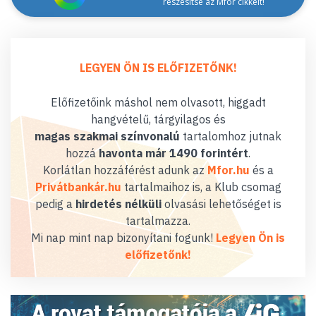
részesítse az Mfor cikkeit!
LEGYEN ÖN IS ELŐFIZETŐNK!
Előfizetőink máshol nem olvasott, higgadt
hangvételű, tárgyilagos és
magas szakmai színvonalú
tartalomhoz jutnak
hozzá
havonta már 1490 forintért
.
Korlátlan hozzáférést adunk az
Mfor.hu
és a
Privátbankár.hu
tartalmaihoz is, a Klub csomag
pedig a
hirdetés nélküli
olvasási lehetőséget is
tartalmazza.
Mi nap mint nap bizonyítani fogunk!
Legyen Ön is
előfizetőnk!