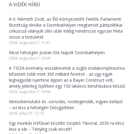
A VIDÉK HÍREI
A V. Németh Zsolt, az Élő Környezetért Felelős Parlamenti
Bizottság elnöke a Szombathelyen megtartott pártpolitikai
cirkusszá silányult ülés után eddig mindössze egyszer hívta
össze a testületet
2026. augusztus 7. 17:41
Most hétvégén Joskar-Ola Napok Szombathelyen
2026. augusztus 7. 16:58
A TISZA-kormány visszaköveteli a zuglói irodakomplexumra
kifizetett több mint 300 milliárd forintot - az ügy egyik
legnagyobb nyertese éppen az a Bayer Construct volt,
amely jelenleg Győrben egy 150 lakásos beruházásra készül
2026. augusztus 7. 16:58
Motorbemutató és -sorsolás, rocklegendák, ingyen belépő
– ez lesz a hétvégén Diósgyőrben
2026. július 31. 12:10
Egy munkás tréfásan közölte Szopkó Tiborral, 2030-ra kész
lesz a vár – Tényleg csak viccelt?