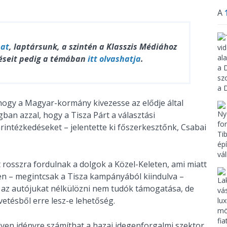
A
hat
, laptársunk, a szintén a Klasszis Médiához
éseit pedig a témában
itt olvashatja
.
ogy a Magyar-kormány kivezesse az elődje által
an azzal, hogy a Tisza Párt a választási
rintézkedéseket – jelentette ki főszerkesztőnk, Csabai
rosszra fordulnak a dolgok a Közel-Keleten, ami miatt
tben – megintcsak a Tisza kampányából kiindulva –
 az autójukat nélkülözni nem tudók támogatása, de
etésből erre lesz-e lehetőség.
lyen idényre számíthat a hazai idegenforgalmi szektor,