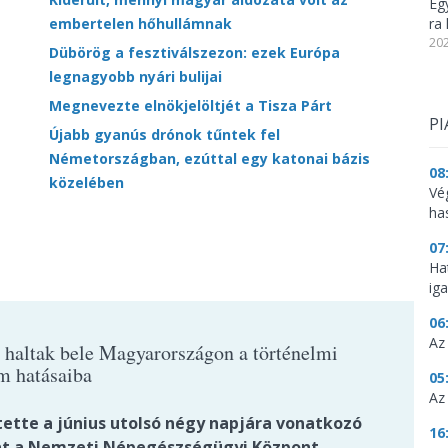
Eg
embertelen hőhullámnak
ra 
202
Dübörög a fesztiválszezon: ezek Európa
legnagyobb nyári bulijai
Megnevezte elnökjelöltjét a Tisza Párt
PI
Újabb gyanús drónok tűntek fel
Németországban, ezúttal egy katonai bázis
08
közelében
Vé
ha
07
Ha
ig
06
Az
 haltak bele Magyarországon a történelmi
m hatásaiba
05
Az
tette a június utolsó négy napjára vonatkozó
16
t a Nemzeti Népegészségügyi Központ.