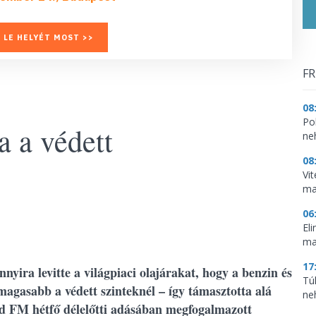
 LE HELYÉT MOST >>
FR
08
Pol
 a védett
ne
08
Vi
ma
06
El
ma
17
nnyira levitte a világpiaci olajárakat, hogy a benzin és
Tú
 magasabb a védett szinteknél – így támasztotta alá
ne
nd FM hétfő délelőtti adásában megfogalmazott