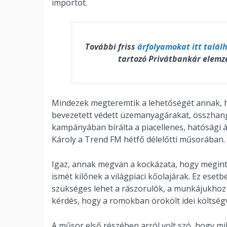
importot.
További friss
árfolyamokat
itt talál
tartozó Privátbankár elemz
Mindezek megteremtik a lehetőségét annak, h
bevezetett védett üzemanyagárakat, összhangb
kampányában bírálta a piacellenes, hatósági á
Károly a Trend FM hétfő délelőtti műsorában.
Igaz, annak megvan a kockázata, hogy megint 
ismét kilőnek a világpiaci kőolajárak. Ez ese
szükséges lehet a rászorulók, a munkájukhoz
kérdés, hogy a romokban örökölt idei költségv
A műsor első részében arról volt szó, hogy mi