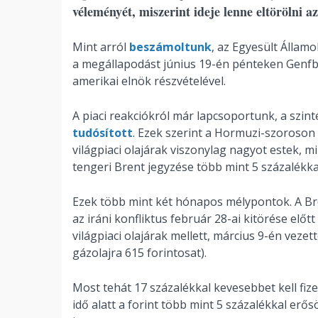
véleményét, miszerint ideje lenne eltörölni 
Mint arról
beszámoltunk
, az Egyesült Állam
a megállapodást június 19-én pénteken Genfbe
amerikai elnök részvételével.
A piaci reakciókról már lapcsoportunk, a szin
tudósított
. Ezek szerint a Hormuzi-szoroson k
világpiaci olajárak viszonylag nagyot estek, m
tengeri Brent jegyzése több mint 5 százalékkal
Ezek több mint két hónapos mélypontok. A Bre
az iráni konfliktus február 28-ai kitörése előt
világpiaci olajárak mellett, március 9-én veze
gázolajra 615 forintosat).
Most tehát 17 százalékkal kevesebbet kell fiz
idő alatt a forint több mint 5 százalékkal erő