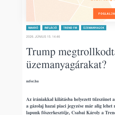
FOGLALJA
MAKRÓ
INFLÁCIÓ
TREND FM
ÜZEMANYAGOK
2026. JÚNIUS 15. 14:46
Trump megtrollkodta
üzemanyagárakat?
mfor.hu
Az irániakkal kilátásba helyezett tűzszünet a
a gázolaj hazai piaci jegyzése már alig lehet
lapunk főszerkesztője, Csabai Károly a Tre