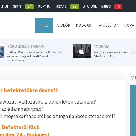
F/HUF
GBP/HUF
BTC/USD
391.9
427.42
64878
+3
+4
-6
FRISS
VIDEÓK
PODCAST
ÁRRÉSSTOP
ROVA
KÖRÜLBELÜL 1 ÓRÁJA
17 ÓRÁJA
Vitézy Dávid szembesített a tényekkel:
Fogytán a memória, hiánycikk
óriási a magyar közúthálózat
MacBook Air
leterheltsége
MF
r befektetőkre ősszel?
bályozási változások a befektetők számára?
t az állampapírpiac?
 megtakarításokról és az ingatlanbefektetésekről?
s Befektetői Klub
ember 24., Budapest