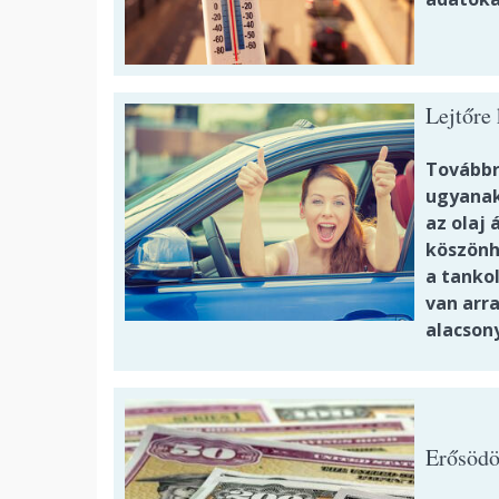
Lejtőre 
Továbbra
ugyanak
az olaj
köszönh
a tanko
van arr
alacson
Erősödöt