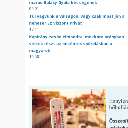
marad Balásy Gyula két cégének
06:01
Túl vagyunk a válságon, vagy csak most jön a
neheze? Ez Viszont Privát
17:11
Kapitány István elmondta, mekkora arányban
vettek részt az önkéntes spórolásban a
magyarok
16:50
Ennyien
hőhullá
Összesí
adatoka