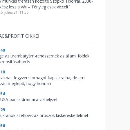
y munkás tréfásan közölte Szopkó Tiborral, 2030-
kész lesz a vár – Tényleg csak viccelt?
6. július 31. 11:56
AC&PROFIT CIKKEI
:40
ge az urambátyám-rendszernek az állami földek
sznosításában is
:18
talmas fegyvercsomagot kap Ukrajna, de ami
azán meglepő, hogy honnan
:54
 USA-ban is drámai a vízhelyzet
:29
 ukránok szétlövik az oroszok kiskereskedelmét
:56