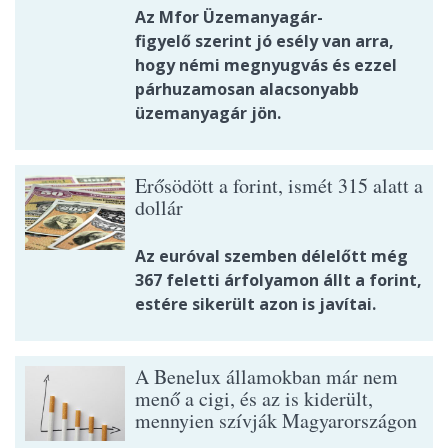
Az Mfor Üzemanyagár-
figyelő szerint jó esély van arra,
hogy némi megnyugvás és ezzel
párhuzamosan alacsonyabb
üzemanyagár jön.
Erősödött a forint, ismét 315 alatt a
dollár
Az euróval szemben délelőtt még
367 feletti árfolyamon állt a forint,
estére sikerült azon is javítai.
A Benelux államokban már nem
menő a cigi, és az is kiderült,
mennyien szívják Magyarországon