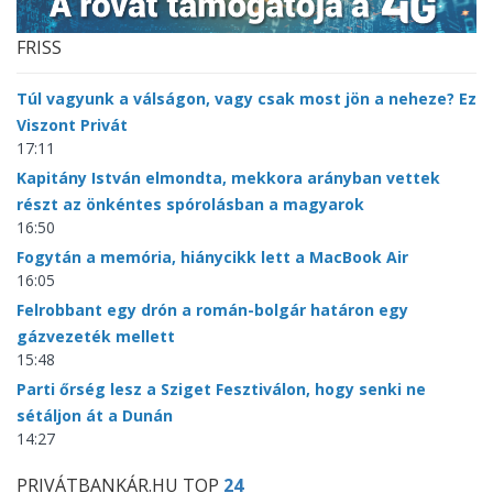
FRISS
Túl vagyunk a válságon, vagy csak most jön a neheze? Ez
Viszont Privát
17:11
Kapitány István elmondta, mekkora arányban vettek
részt az önkéntes spórolásban a magyarok
16:50
Fogytán a memória, hiánycikk lett a MacBook Air
16:05
Felrobbant egy drón a román-bolgár határon egy
gázvezeték mellett
15:48
Parti őrség lesz a Sziget Fesztiválon, hogy senki ne
sétáljon át a Dunán
14:27
PRIVÁTBANKÁR.HU TOP
24