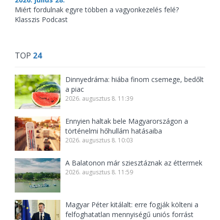
Miért fordulnak egyre többen a vagyonkezelés felé?
Klasszis Podcast
TOP
24
Dinnyedráma: hiába finom csemege, bedőlt
a piac
2026. augusztus 8. 11:39
Ennyien haltak bele Magyarországon a
történelmi hőhullám hatásaiba
2026. augusztus 8. 10:03
A Balatonon már sziesztáznak az éttermek
2026. augusztus 8. 11:59
Magyar Péter kitálalt: erre fogják költeni a
felfoghatatlan mennyiségű uniós forrást