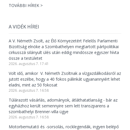
TOVÁBBI HÍREK >
A VIDÉK HÍREI
A V. Németh Zsolt, az Élő Környezetért Felelős Parlamenti
Bizottság elnöke a Szombathelyen megtartott pártpolitikai
cirkusszá silányult ülés után eddig mindössze egyszer hívta
össze a testületet
2026. augusztus 7. 17:41
Volt idő, amikor V. Németh Zsoltnak a vízgazdálkodásról az
jutott eszébe, hogy a 40 fokos pálinkát ugyanannyiért lehet
eladni, mint az 50 fokosat
2026. augusztus 7. 16:58
Túlárazott vásárlás, adományok, átláthatatlanság - bár az
egyházhoz került semennyire sem lett transzparens a
szombathelyi Brenner-villa ügye
2026. augusztus 7. 16:58
Motorbemutató és -sorsolás, rocklegendák, ingyen belépő