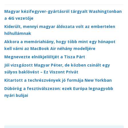
Magyar kézifegyver-gyártásról tárgyalt Washingtonban
a 4iG vezetője
Kiderült, mennyi magyar áldozata volt az embertelen
hőhullámnak
Akkora a memóriahiány, hogy több mint egy hónapot
kell várni az MacBook Air néhány modelljére
Megnevezte elnökjelöltjét a Tisza Párt
Jól vizsgázott Magyar Péter, de közben csinált egy
súlyos baklövést – Ez Viszont Privát
Kitartott a techrészvények jó formája New Yorkban
Dübörög a fesztiválszezon: ezek Európa legnagyobb
nyári bulijai