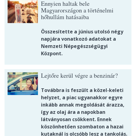
Ennyien haltak bele
Magyarországon a történelmi
hőhullám hatásaiba
Összesítette a június utolsó négy
napjára vonatkozó adatokat a
Nemzeti Népegészségügyi
Központ.
Lejtőre kerül végre a benzinár?
Továbbra is feszült a közel-keleti
helyzet, a piac ugyanakkor egyre
inkább annak megoldását árazza,
így az olaj ára a napokban
látványosan csökkent. Ennek
köszönhetően szombaton a hazai
kutaknál is olcsóbb lesz a tankolás.