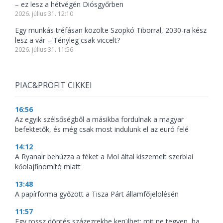
– ez lesz a hétvégén Diósgyőrben
2026. július 31. 12:10
Egy munkás tréfásan közölte Szopkó Tiborral, 2030-ra kész
lesz a vár – Tényleg csak viccelt?
2026. július 31. 11:56
PIAC&PROFIT CIKKEI
16:56
Az egyik szélsőségből a másikba fordulnak a magyar
befektetők, és még csak most indulunk el az euró felé
14:12
A Ryanair behúzza a féket a Mol által kiszemelt szerbiai
kőolajfinomító miatt
13:48
A papírforma győzött a Tisza Párt államfőjelölésén
11:57
Egy rossz döntés százezrekbe kerülhet: mit ne tegyen, ha