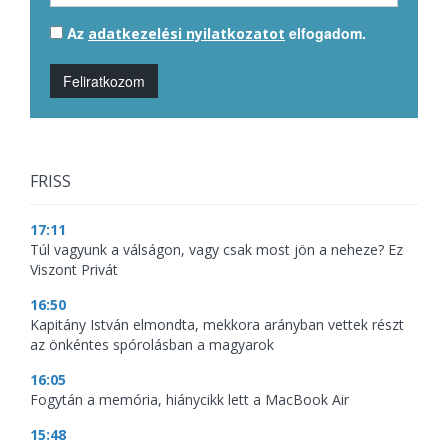
Az
elfogadom.
adatkezelési nyilatkozatot
Feliratkozom
FRISS
17:11
Túl vagyunk a válságon, vagy csak most jön a neheze? Ez
Viszont Privát
16:50
Kapitány István elmondta, mekkora arányban vettek részt
az önkéntes spórolásban a magyarok
16:05
Fogytán a memória, hiánycikk lett a MacBook Air
15:48