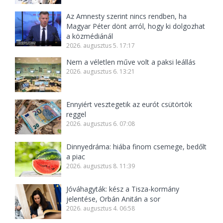
Az Amnesty szerint nincs rendben, ha
Magyar Péter dönt arról, hogy ki dolgozhat
a közmédiánál
2026. augusztus 5. 17:17
Nem a véletlen műve volt a paksi leállás
2026. augusztus 6. 13:21
Ennyiért vesztegetik az eurót csütörtök
reggel
2026. augusztus 6. 07:08
Dinnyedráma: hiába finom csemege, bedőlt
a piac
2026. augusztus 8. 11:39
Jóváhagyták: kész a Tisza-kormány
jelentése, Orbán Anitán a sor
2026. augusztus 4. 06:58