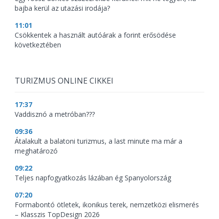
bajba kerül az utazási irodája?
11:01
Csökkentek a használt autóárak a forint erősödése
következtében
TURIZMUS ONLINE CIKKEI
17:37
Vaddisznó a metróban???
09:36
Átalakult a balatoni turizmus, a last minute ma már a
meghatározó
09:22
Teljes napfogyatkozás lázában ég Spanyolország
07:20
Formabontó ötletek, ikonikus terek, nemzetközi elismerés
– Klasszis TopDesign 2026