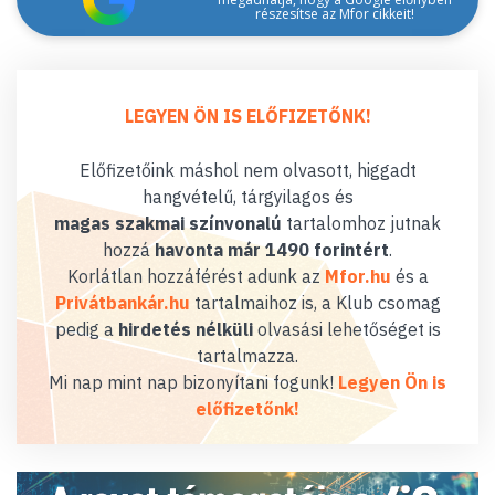
részesítse az Mfor cikkeit!
LEGYEN ÖN IS ELŐFIZETŐNK!
Előfizetőink máshol nem olvasott, higgadt
hangvételű, tárgyilagos és
magas szakmai színvonalú
tartalomhoz jutnak
hozzá
havonta már 1490 forintért
.
Korlátlan hozzáférést adunk az
Mfor.hu
és a
Privátbankár.hu
tartalmaihoz is, a Klub csomag
pedig a
hirdetés nélküli
olvasási lehetőséget is
tartalmazza.
Mi nap mint nap bizonyítani fogunk!
Legyen Ön is
előfizetőnk!