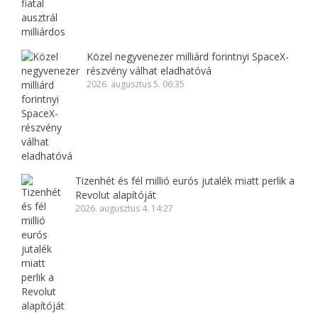
Közel negyvenezer milliárd forintnyi SpaceX-
részvény válhat eladhatóvá
2026. augusztus 5. 06:35
Tizenhét és fél millió eurós jutalék miatt perlik a
Revolut alapítóját
2026. augusztus 4. 14:27