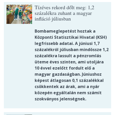
Tízéves rekord dőlt meg: 1,2
százalékra zuhant a magyar
infláció júliusban
Bombameglepetést hoztak a
Központi Statisztikai Hivatal (KSH)
legfrissebb adatai. A júniusi 1,7
százalékról júliusban mindössze 1,2
százalékra lassult a pénzromlás
üteme éves szinten, ami utoljára
10 évvel ezelőtt fordult elő a
magyar gazdaságban. Júniushoz
képest átlagosan 0,1 százalékkal
csökkentek az árak, ami a nyár
közepén egyáltalán nem számít
szokványos jelenségnek.