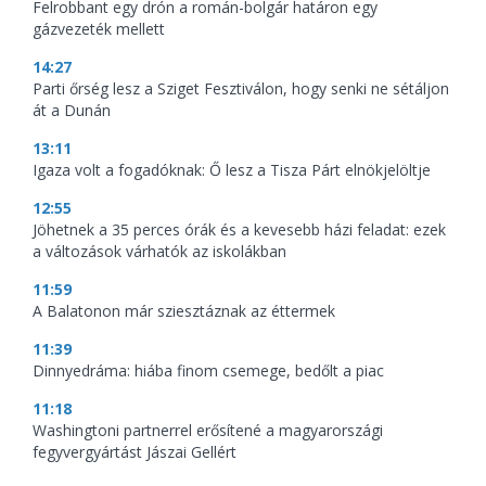
Felrobbant egy drón a román-bolgár határon egy
gázvezeték mellett
14:27
Parti őrség lesz a Sziget Fesztiválon, hogy senki ne sétáljon
át a Dunán
13:11
Igaza volt a fogadóknak: Ő lesz a Tisza Párt elnökjelöltje
12:55
Jöhetnek a 35 perces órák és a kevesebb házi feladat: ezek
a változások várhatók az iskolákban
11:59
A Balatonon már sziesztáznak az éttermek
11:39
Dinnyedráma: hiába finom csemege, bedőlt a piac
11:18
Washingtoni partnerrel erősítené a magyarországi
fegyvergyártást Jászai Gellért