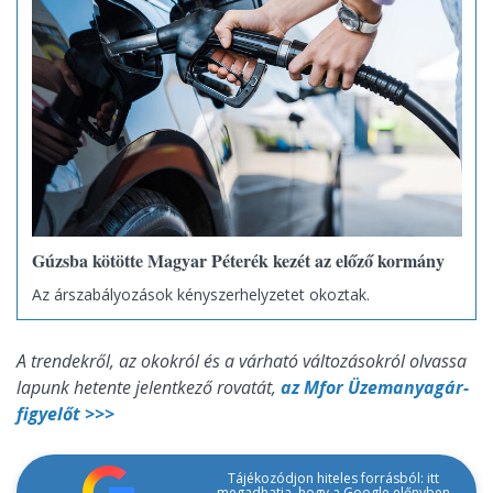
Gúzsba kötötte Magyar Péterék kezét az előző kormány
Az árszabályozások kényszerhelyzetet okoztak.
A trendekről, az okokról és a várható változásokról olvassa
lapunk hetente jelentkező rovatát,
az Mfor Üzemanyagár-
figyelőt >>>
Tájékozódjon hiteles forrásból: itt
megadhatja, hogy a Google előnyben