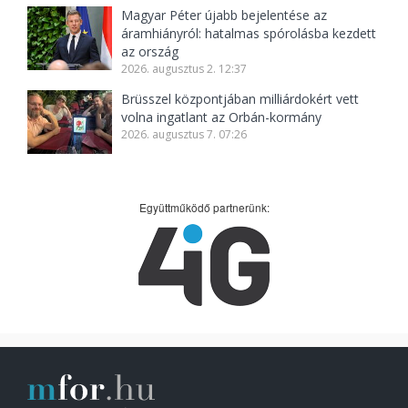
Magyar Péter újabb bejelentése az
áramhiányról: hatalmas spórolásba kezdett
az ország
2026. augusztus 2. 12:37
Brüsszel központjában milliárdokért vett
volna ingatlant az Orbán-kormány
2026. augusztus 7. 07:26
Együttműködő partnerünk: