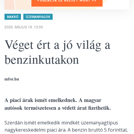
FOGLALJA LE HELYÉT MOST >>
MAKRÓ
ÜZEMANYAGOK
2026. MÁJUS 19. 13:00
Véget ért a jó világ a
benzinkutakon
mfor.hu
A piaci árak ismét emelkednek. A magyar
autósok természetesen a védett árat fizethetik.
Szerdán ismét emelkedik mindkét üzemanyagtípus
nagykereskedelmi piaci ára. A benzin bruttó 5 forinttal,