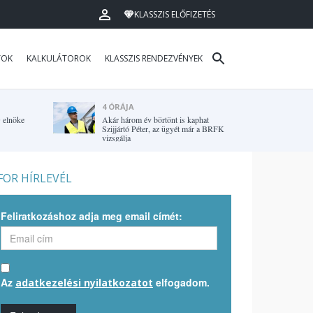
KLASSZIS ELŐFIZETÉS
TOK
KALKULÁTOROK
KLASSZIS RENDEZVÉNYEK
4 ÓRÁJA
G elnöke
Akár három év börtönt is kaphat
Szijjártó Péter, az ügyét már a BRFK
vizsgálja
OR HÍRLEVÉL
Feliratkozáshoz adja meg email címét:
Az
elfogadom.
adatkezelési nyilatkozatot