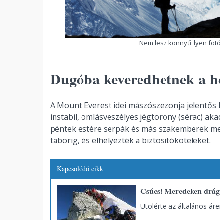
Nem lesz könnyű ilyen fotó
Dugóba keveredhetnek a he
A Mount Everest idei mászószezonja jelentős
instabil, omlásveszélyes jégtorony (sérac) aka
péntek estére serpák és más szakemberek meg
táborig, és elhelyezték a biztosítóköteleket.
Kapcsolódó cikk
Csúcs! Meredeken drágu
Utolérte az általános ár