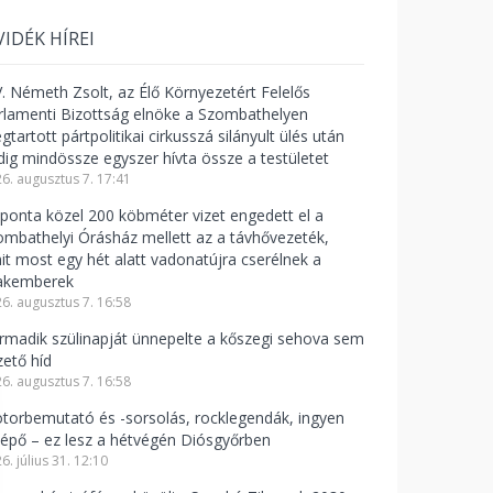
VIDÉK HÍREI
V. Németh Zsolt, az Élő Környezetért Felelős
rlamenti Bizottság elnöke a Szombathelyen
tartott pártpolitikai cirkusszá silányult ülés után
dig mindössze egyszer hívta össze a testületet
6. augusztus 7. 17:41
ponta közel 200 köbméter vizet engedett el a
ombathelyi Órásház mellett az a távhővezeték,
it most egy hét alatt vadonatújra cserélnek a
akemberek
6. augusztus 7. 16:58
rmadik szülinapját ünnepelte a kőszegi sehova sem
zető híd
6. augusztus 7. 16:58
torbemutató és -sorsolás, rocklegendák, ingyen
lépő – ez lesz a hétvégén Diósgyőrben
6. július 31. 12:10