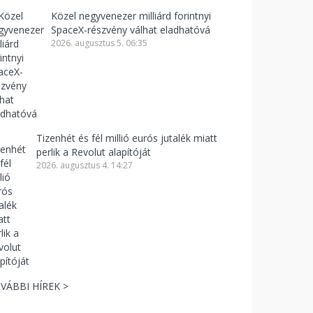
Közel negyvenezer milliárd forintnyi
SpaceX-részvény válhat eladhatóvá
2026. augusztus 5. 06:35
Tizenhét és fél millió eurós jutalék miatt
perlik a Revolut alapítóját
2026. augusztus 4. 14:27
VÁBBI HÍREK >