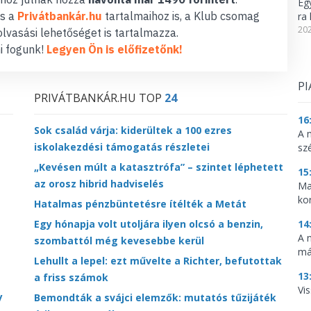
Eg
s a
Privátbankár.hu
tartalmaihoz is, a Klub csomag
ra 
202
lvasási lehetőséget is tartalmazza.
i fogunk!
Legyen Ön is előfizetőnk!
PI
PRIVÁTBANKÁR.HU TOP
24
16
Sok család várja: kiderültek a 100 ezres
A 
iskolakezdési támogatás részletei
sz
„Kevésen múlt a katasztrófa” – szintet léphetett
15
az orosz hibrid hadviselés
Ma
ko
Hatalmas pénzbüntetésre ítélték a Metát
Egy hónapja volt utoljára ilyen olcsó a benzin,
14
A 
szombattól még kevesebbe kerül
má
Lehullt a lepel: ezt művelte a Richter, befutottak
13
a friss számok
Vis
y
Bemondták a svájci elemzők: mutatós tűzijáték