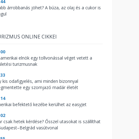
:44
abb árrobbanás jöhet? A búza, az olaj és a cukor is
águl
RIZMUS ONLINE CIKKEI
:00
 amerikai elnök egy tollvonással véget vetett a
ületési turizmusnak
:33
y kis odafigyelés, ami minden bizonnyal
gmentette egy szomjazó madár életét
:14
erikai befektető kezébe kerülhet az easyJet
:02
r csak hetek kérdése? Ősszel utasokat is szállíthat
Budapest–Belgrád vasútvonal
:55