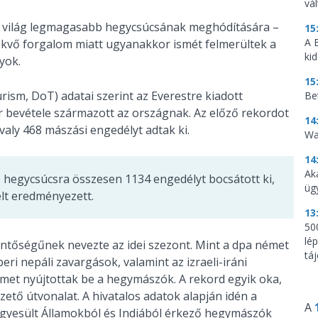
vá
a világ legmagasabb hegycsúcsának meghódítására –
15
A 
ekvő forgalom miatt ugyanakkor ismét felmerültek a
ki
yok.
15
urism, DoT) adatai szerint az Everestre kiadott
Be
ár bevétele származott az országnak. Az előző rekordot
14
valy 468 mászási engedélyt adtak ki.
Wa
14
Ak
 hegycsúcsra összesen 1134 engedélyt bocsátott ki,
üg
elt eredményezett.
13
500
lé
entőségűnek nevezte az idei szezont. Mint a dpa német
tá
i nepáli zavargások, valamint az izraeli-iráni
lmet nyújtottak be a hegymászók. A rekord egyik oka,
ezető útvonalat. A hivatalos adatok alapján idén a
A
 Egyesült Államokból és Indiából érkező hegymászók