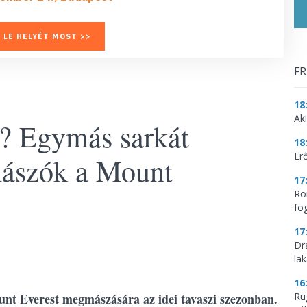
 LE HELYÉT MOST >>
FR
18
Aki
n? Egymás sarkát
18
Erő
mászók a Mount
17
Ro
fo
17
Dr
la
16
nt Everest megmászására az idei tavaszi szezonban.
Ru