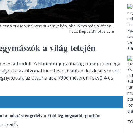
t csinálni a Mount Everest környékén, ahol nincs más a képen...
Fotó: DepositPhotos.com
gymászók a világ tetején
 késéssel indult. A Khumbu-jégzuhatag térségében egy
dályozta az útvonal kiépítését. Gautam közlése szerint
nyitották az útvonalat a 7906 méteren fekvő 4-es
l a mászási engedély a Föld legmagasabb pontján
TO
emelkedés.