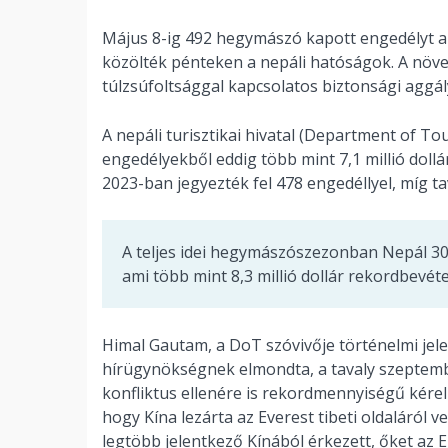
Május 8-ig 492 hegymászó kapott engedélyt 
közölték pénteken a nepáli hatóságok. A növ
túlzsúfoltsággal kapcsolatos biztonsági aggál
A nepáli turisztikai hivatal (Department of To
engedélyekből eddig több mint 7,1 millió doll
2023-ban jegyezték fel 478 engedéllyel, míg ta
A teljes idei hegymászószezonban Nepál 30
ami több mint 8,3 millió dollár rekordbevét
Himal Gautam, a DoT szóvivője történelmi jel
hírügynökségnek elmondta, a tavaly szeptember
konfliktus ellenére is rekordmennyiségű kére
hogy Kína lezárta az Everest tibeti oldaláról v
legtöbb jelentkező Kínából érkezett, őket az