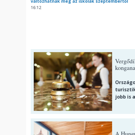
változhatnak meg az iskolák szeptembertől
16:12
Vergődi
kongana
Országo
turiszti
jobb is 
A Hungu