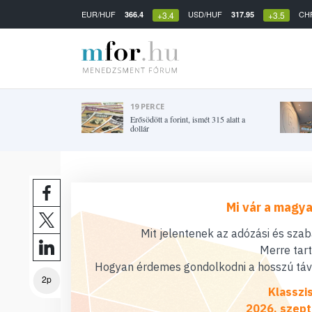
EUR/HUF
USD/HUF
CH
366.4
317.95
+3.4
+3.5
19 PERCE
Erősödött a forint, ismét 315 alatt a
dollár
Mi vár a magya
Mit jelentenek az adózási és sza
Merre tar
Hogyan érdemes gondolkodni a hosszú távú
2p
Klasszi
2026. szept