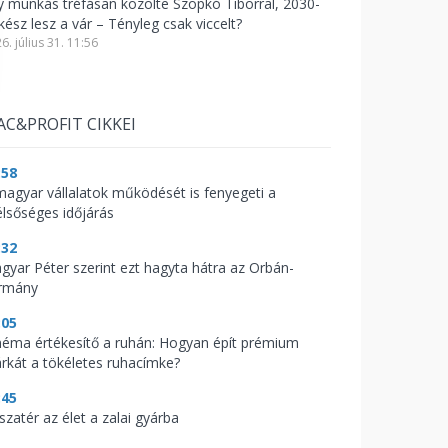
y munkás tréfásan közölte Szopkó Tiborral, 2030-
kész lesz a vár – Tényleg csak viccelt?
6. július 31. 11:56
AC&PROFIT CIKKEI
:58
magyar vállalatok működését is fenyegeti a
élsőséges időjárás
:32
gyar Péter szerint ezt hagyta hátra az Orbán-
rmány
:05
néma értékesítő a ruhán: Hogyan épít prémium
rkát a tökéletes ruhacímke?
:45
szatér az élet a zalai gyárba