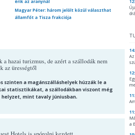
érik az aranynál
12
Új
Magyar Péter: három jelölt közül választhat
dr
államfőt a Tisza frakciója
TU
14
Az
k a hazai turizmus, de azért a szállodák nem
sz
k az ürességtől
12
Eg
s szinten a magánszálláshelyek húzzák le a
me
kai statisztikákat, a szállodákban viszont még
11
a helyzet, mint tavaly júniusban.
Am
11
Má
a 
est Hotels is spórolni kezdett
10