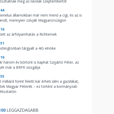
ltozhatnak meg az iskolák szeptembertől
:44
Benelux államokban már nem menő a cigi, és az is
derült, mennyien szívják Magyarországon
:16
tett az árfolyamhatás a Richternek
:51
shingtonban tárgyalt a 4iG elnöke
:16
ár három év börtönt is kaphat Szijjártó Péter, az
yét már a BRFK vizsgálja
:55
 milliárd forint feletti kár érheti idén a gazdákat,
ptek Magyar Péterék – ez történt a kormányzati
jékoztatón
100
LEGGAZDAGABB