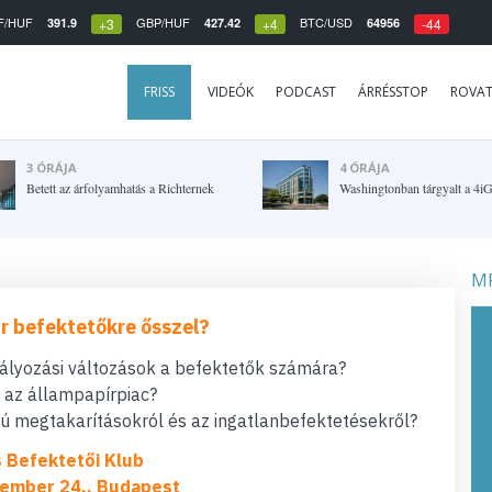
F/HUF
GBP/HUF
BTC/USD
391.9
427.42
64956
+3
+4
-44
FRISS
VIDEÓK
PODCAST
ÁRRÉSSTOP
ROVA
3 ÓRÁJA
4 ÓRÁJA
Betett az árfolyamhatás a Richternek
Washingtonban tárgyalt a 4i
MF
r befektetőkre ősszel?
bályozási változások a befektetők számára?
t az állampapírpiac?
 megtakarításokról és az ingatlanbefektetésekről?
s Befektetői Klub
ember 24., Budapest