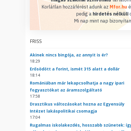
Korlátlan hozzáférést adunk az
Mfor.hu
é
pedig a
hirdetés nélküli
o
Mi nap mint nap bizonyítan
FRISS
Akinek nincs bingója, az annyit is ér?
18:29
Erősödött a forint, ismét 315 alatt a dollár
18:14
Romániában már lekapcsolhatja a nagy ipari
fogyasztókat az áramszolgáltató
17:58
Drasztikus változásokat hozna az Egyensúly
Intézet lakáspolitikai csomagja
17:04
Rugalmas iskolakezdés, hosszabb szünetek: íg