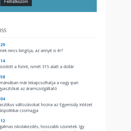
Feliratkozom
ISS
:29
nek nincs bingója, az annyit is ér?
:14
södött a forint, ismét 315 alatt a dollár
:58
mániában már lekapcsolhatja a nagy ipari
gyasztókat az áramszolgáltató
:04
asztikus változásokat hozna az Egyensúly Intézet
káspolitikai csomagja
:12
galmas iskolakezdés, hosszabb szünetek: így