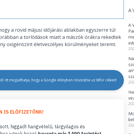
A 
A 
hogy a rövid májusi időjárási ablakban egyszerre túl
Pa
Korábban a torlódások miatt a mászók órákra rekedtek
meg
ed
ony oxigénszint életveszélyes körülményeket teremt.
202
Na
sz
am
sz
l: itt megadhatja, hogy a Google előnyben részesítse az Mfor cikkeit!
202
Ha
ve
202
N IS ELŐFIZETŐNK!
Mo
be
202
ott, higgadt hangvételű, tárgyilagos és
hoz jutnak hozzá
havonta már 1490 forintért
.