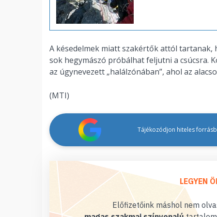
A késedelmek miatt szakértők attól tartanak, 
sok hegymászó próbálhat feljutni a csúcsra. 
az úgynevezett „halálzónában”, ahol az alacs
(MTI)
Tájékozódjon hiteles forrásbó
LEGYEN Ö
Előfizetőink máshol nem olvas
magas szakmai színvonalú
tartalom