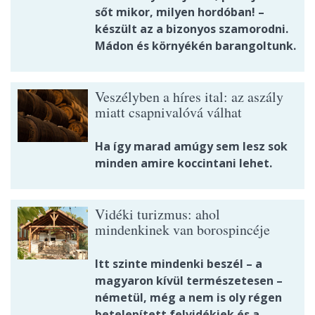
sőt mikor, milyen hordóban! –
készült az a bizonyos szamorodni.
Mádon és környékén barangoltunk.
Veszélyben a híres ital: az aszály
miatt csapnivalóvá válhat
Ha így marad amúgy sem lesz sok
minden amire koccintani lehet.
Vidéki turizmus: ahol
mindenkinek van borospincéje
Itt szinte mindenki beszél – a
magyaron kívül természetesen –
németül, még a nem is oly régen
betelepített felvidékiek és a