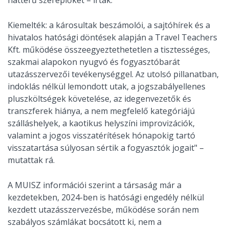
hátterű szereplőket – írták.
Kiemelték: a károsultak beszámolói, a sajtóhírek és a
hivatalos hatósági döntések alapján a Travel Teachers
Kft. működése összeegyeztethetetlen a tisztességes,
szakmai alapokon nyugvó és fogyasztóbarát
utazásszervezői tevékenységgel. Az utolsó pillanatban,
indoklás nélkül lemondott utak, a jogszabályellenes
pluszköltségek követelése, az idegenvezetők és
transzferek hiánya, a nem megfelelő kategóriájú
szálláshelyek, a kaotikus helyszíni improvizációk,
valamint a jogos visszatérítések hónapokig tartó
visszatartása súlyosan sértik a fogyasztók jogait" –
mutattak rá.
A MUISZ információi szerint a társaság már a
kezdetekben, 2024-ben is hatósági engedély nélkül
kezdett utazásszervezésbe, működése során nem
szabályos számlákat bocsátott ki, nem a