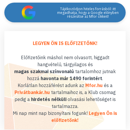
Tájékozódjon hiteles forrásból: itt
megadhatja, hogy a Google előnyben
részesítse az Mfor cikkeit!
LEGYEN ÖN IS ELŐFIZETŐNK!
Előfizetőink máshol nem olvasott, higgadt
hangvételű, tárgyilagos és
magas szakmai színvonalú
tartalomhoz jutnak
hozzá
havonta már 1490 forintért
.
Korlátlan hozzáférést adunk az
Mfor.hu
és a
Privátbankár.hu
tartalmaihoz is, a Klub csomag
pedig a
hirdetés nélküli
olvasási lehetőséget is
tartalmazza.
Mi nap mint nap bizonyítani fogunk!
Legyen Ön is
előfizetőnk!