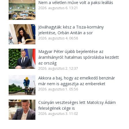
Nem a véletlen műve volt a paksi leállás
2026. augusztus 6. 13:21
Jóváhagyták: kész a Tisza-kormány
jelentése, Orbán Anitán a sor
2026. augusztus 4. 06:58
Magyar Péter újabb bejelentése az
áramhiányról: hatalmas spórolásba kezdett
az ország
2026. augusztus 2. 12:37
Akkora a baj, hogy az emelkedő benzinár
már nem is aggasztja az embereket
2026. augusztus 1. 05:56
Csúnyán veszteséges lett Matolcsy Ádám
feleségének cége is
2026. augusztus 3. 11:02