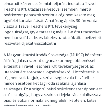
elmaradt kárrendezés miatt eljárást indított a Travel
Teachers Kft. utazásszervezővel szemben, mert a
beérkezett panaszok szerint a cég nem kezdte meg
ügyfelei kártalanítását. A hatóság április 30-án vonta
vissza a Travel Teachers Kft. tevékenységi
jogosultságát, így a társaság május 1-e óta utazásokat
nem bonyolíthat le, és köteles az utazók által befizetett
részvételi díjakat visszafizetni.
A Magyar Utazási Irodák Szövetsége (MUISZ) közzétett
állásfoglalása szerint ugyanakkor megdöbbenéssel
értesült a Travel Teachers Kft. tevékenységéről, az
utasokat ért sorozatos jogsértésekről. Hozzátették: a
cég nem volt tagjuk, a szövetségbe való felvételhez
minden esetben két tagiroda szakmai ajánlása
szükséges. Ez a szigorú belső szűrőrendszer éppen azt
a célt szolgálja, hogy a szakma idejekorán izolálhassa a
piaci és etikai normáknak megfelelni képtelen, kétes