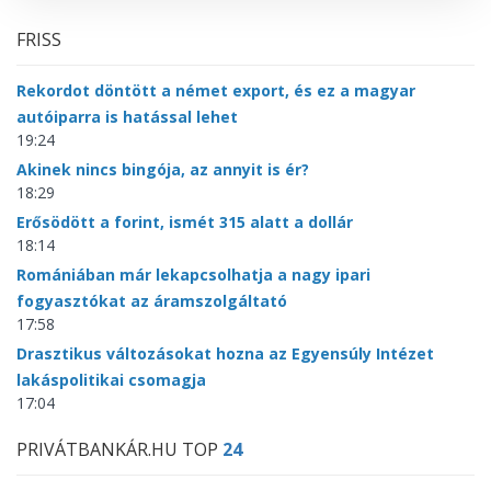
FRISS
Rekordot döntött a német export, és ez a magyar
autóiparra is hatással lehet
19:24
Akinek nincs bingója, az annyit is ér?
18:29
Erősödött a forint, ismét 315 alatt a dollár
18:14
Romániában már lekapcsolhatja a nagy ipari
fogyasztókat az áramszolgáltató
17:58
Drasztikus változásokat hozna az Egyensúly Intézet
lakáspolitikai csomagja
17:04
PRIVÁTBANKÁR.HU TOP
24