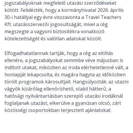
jogszabályoknak megfelelő utazási szerződéseket
kötött. Felidézték, hogy a kormányhivatal 2026. április
30-i hatállyal egy évre visszavonta a Travel Teachers
Kft. utazásszervezői jogosultságát, mivel a cég
megszegte a vagyoni biztosítékra vonatkozó
kötelezettségét és valótlan adatokat közölt.
Elfogadhatatlannak tartják, hogy a cég az eltiltás
ellenére, a jogszabályokat semmibe véve májusban is
indított utakat, miközben az iroda elérhetetlenné vált, a
honlapját lekapcsolta, és magára hagyta az időközben
törölt programok károsultjait. Hangsúlyozták: az utazni
vágyók kizárólag ellenőrizhető, stabil hátterű, a
hatósági nyilvántartásban szereplő utazási irodáknál
foglaljanak utazást, elkerülve a gyanúsan olcsó, zárt
közösségi csoportokban terjesztett ajánlatokat.