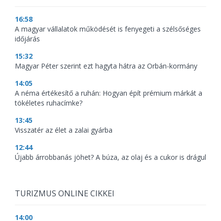
16:58
A magyar vállalatok működését is fenyegeti a szélsőséges
időjárás
15:32
Magyar Péter szerint ezt hagyta hátra az Orbán-kormány
14:05
A néma értékesítő a ruhán: Hogyan épít prémium márkát a
tökéletes ruhacímke?
13:45
Visszatér az élet a zalai gyárba
12:44
Újabb árrobbanás jöhet? A búza, az olaj és a cukor is drágul
TURIZMUS ONLINE CIKKEI
14:00