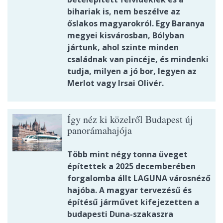
bihariak is, nem beszélve az
őslakos magyarokról. Egy Baranya
megyei kisvárosban, Bólyban
jártunk, ahol szinte minden
családnak van pincéje, és mindenki
tudja, milyen a jó bor, legyen az
Merlot vagy Irsai Olivér.
Így néz ki közelről Budapest új
panorámahajója
Több mint négy tonna üveget
építettek a 2025 decemberében
forgalomba állt LAGUNA városnéző
hajóba. A magyar tervezésű és
építésű járművet kifejezetten a
budapesti Duna-szakaszra