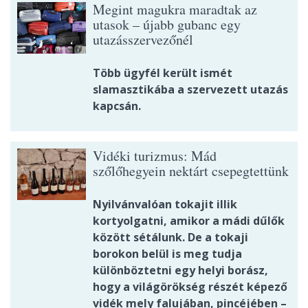
Megint magukra maradtak az
utasok – újabb gubanc egy
utazásszervezőnél
Több ügyfél került ismét
slamasztikába a szervezett utazás
kapcsán.
Vidéki turizmus: Mád
szőlőhegyein nektárt csepegtettünk
Nyilvánvalóan tokajit illik
kortyolgatni, amikor a mádi dűlők
között sétálunk. De a tokaji
borokon belül is meg tudja
különböztetni egy helyi borász,
hogy a világörökség részét képező
vidék mely falujában, pincéjében –