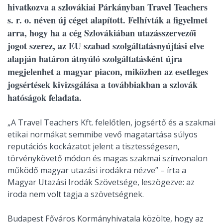
hivatkozva a szlovákiai Párkányban Travel Teachers
s. r. o. néven új céget alapított. Felhívták a figyelmet
arra, hogy ha a cég Szlovákiában utazásszervezői
jogot szerez, az EU szabad szolgáltatásnyújtási elve
alapján határon átnyúló szolgáltatásként újra
megjelenhet a magyar piacon, miközben az esetleges
jogsértések kivizsgálása a továbbiakban a szlovák
hatóságok feladata.
„A Travel Teachers Kft. felelőtlen, jogsértő és a szakmai
etikai normákat semmibe vevő magatartása súlyos
reputációs kockázatot jelent a tisztességesen,
törvénykövető módon és magas szakmai színvonalon
működő magyar utazási irodákra nézve” – írta a
Magyar Utazási Irodák Szövetsége, leszögezve: az
iroda nem volt tagja a szövetségnek.
Budapest Főváros Kormányhivatala közölte, hogy az