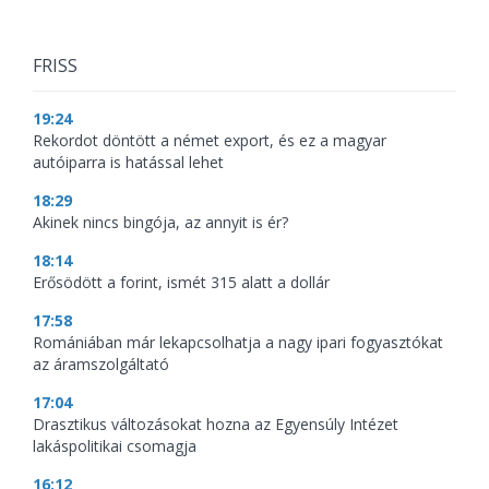
FRISS
19:24
Rekordot döntött a német export, és ez a magyar
autóiparra is hatással lehet
18:29
Akinek nincs bingója, az annyit is ér?
18:14
Erősödött a forint, ismét 315 alatt a dollár
17:58
Romániában már lekapcsolhatja a nagy ipari fogyasztókat
az áramszolgáltató
17:04
Drasztikus változásokat hozna az Egyensúly Intézet
lakáspolitikai csomagja
16:12