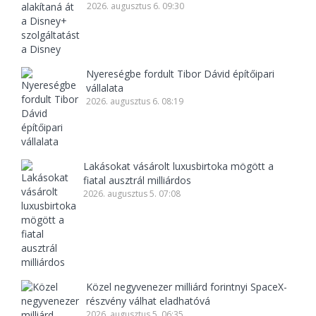
2026. augusztus 6. 09:30
Nyereségbe fordult Tibor Dávid építőipari
vállalata
2026. augusztus 6. 08:19
Lakásokat vásárolt luxusbirtoka mögött a
fiatal ausztrál milliárdos
2026. augusztus 5. 07:08
Közel negyvenezer milliárd forintnyi SpaceX-
részvény válhat eladhatóvá
2026. augusztus 5. 06:35