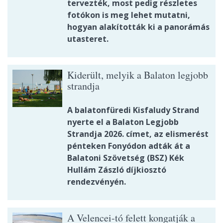
tervezték, most pedig részletes
fotókon is meg lehet mutatni,
hogyan alakították ki a panorámás
utasteret.
Kiderült, melyik a Balaton legjobb
strandja
A balatonfüredi Kisfaludy Strand
nyerte el a Balaton Legjobb
Strandja 2026. címet, az elismerést
pénteken Fonyódon adták át a
Balatoni Szövetség (BSZ) Kék
Hullám Zászló díjkiosztó
rendezvényén.
A Velencei-tó felett kongatják a