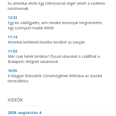
Az amerikai elnök egy tollvonással véget vetett a születési
turizmusnak
12:33
Egy kis odafigyelés, ami minden bizonnyal megmentette
egy szomjazó madár életét
11:14
Amerikai befektető kezébe kerülhet az easyJet
11:02
Már csak hetek kérdése? Ősszel utasokat is szállíthat a
Budapest–Belgrád vasútvonal
10:55
A Magyar Biztosítók Szövetségének felhívása az utazást
tervezőkhöz
VIDEÓK
2026. augusztus 4.