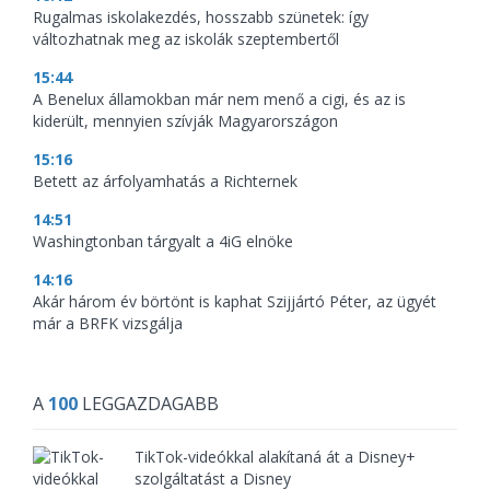
Rugalmas iskolakezdés, hosszabb szünetek: így
változhatnak meg az iskolák szeptembertől
15:44
A Benelux államokban már nem menő a cigi, és az is
kiderült, mennyien szívják Magyarországon
15:16
Betett az árfolyamhatás a Richternek
14:51
Washingtonban tárgyalt a 4iG elnöke
14:16
Akár három év börtönt is kaphat Szijjártó Péter, az ügyét
már a BRFK vizsgálja
A
100
LEGGAZDAGABB
TikTok-videókkal alakítaná át a Disney+
szolgáltatást a Disney