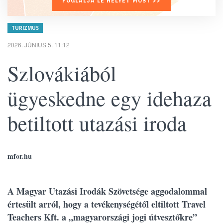
FOGLALJA LE HELYÉT MOST >>
TURIZMUS
2026. JÚNIUS 5. 11:12
Szlovákiából
ügyeskedne egy idehaza
betiltott utazási iroda
mfor.hu
A Magyar Utazási Irodák Szövetsége aggodalommal
értesült arról, hogy a tevékenységétől eltiltott Travel
Teachers Kft. a „magyarországi jogi útvesztőkre”