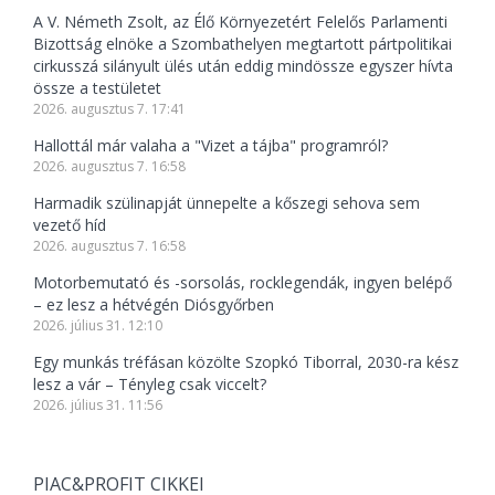
A V. Németh Zsolt, az Élő Környezetért Felelős Parlamenti
Bizottság elnöke a Szombathelyen megtartott pártpolitikai
cirkusszá silányult ülés után eddig mindössze egyszer hívta
össze a testületet
2026. augusztus 7. 17:41
Hallottál már valaha a "Vizet a tájba" programról?
2026. augusztus 7. 16:58
Harmadik szülinapját ünnepelte a kőszegi sehova sem
vezető híd
2026. augusztus 7. 16:58
Motorbemutató és -sorsolás, rocklegendák, ingyen belépő
– ez lesz a hétvégén Diósgyőrben
2026. július 31. 12:10
Egy munkás tréfásan közölte Szopkó Tiborral, 2030-ra kész
lesz a vár – Tényleg csak viccelt?
2026. július 31. 11:56
PIAC&PROFIT CIKKEI