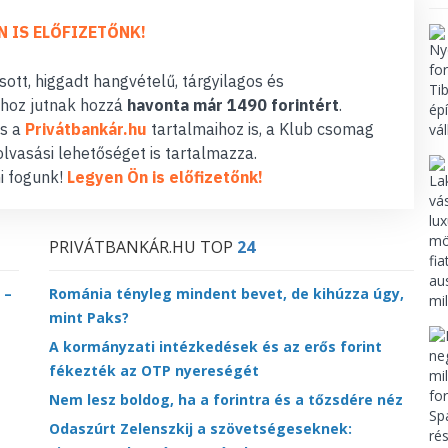
N IS ELŐFIZETŐNK!
ott, higgadt hangvételű, tárgyilagos és
hoz jutnak hozzá
havonta már 1490 forintért
.
s a
Privátbankár.hu
tartalmaihoz is, a Klub csomag
lvasási lehetőséget is tartalmazza.
i fogunk!
Legyen Ön is előfizetőnk!
PRIVÁTBANKÁR.HU TOP
24
 –
Románia tényleg mindent bevet, de kihúzza úgy,
mint Paks?
A kormányzati intézkedések és az erős forint
fékezték az OTP nyereségét
Nem lesz boldog, ha a forintra és a tőzsdére néz
Odaszúrt Zelenszkij a szövetségeseknek: