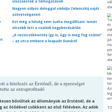
visszaestek a támogatások
Nagyon súlyos dologgal vádolja Zelenszkij saját
szövetségeseit
a
Ezt még a hőség sem tudta megállítani: ismét
olcsóbb lett a családi nagybevásárlás
„A rezsicsökkentés így is, úgy is meg fog szűnni”
et
– az utca embere a leapadt Dunáról
t a hitelezés az Ersténél, de a nyereséget
tette az extraprofitadó
tesen bővültek az állományok az Ersténél, de a
g az ötödével csökkent az első félévben. Az adók
TO