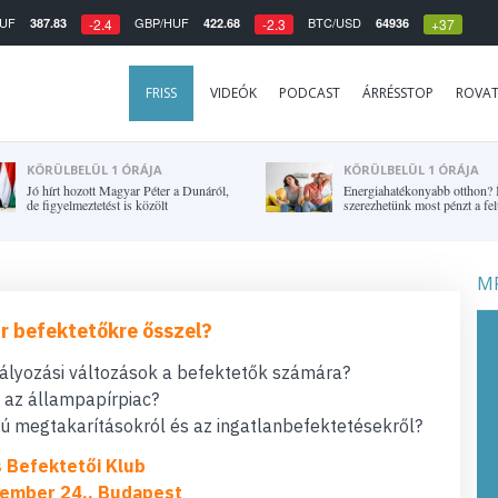
UF
GBP/HUF
BTC/USD
387.83
422.68
64936
-2.4
-2.3
+37
FRISS
VIDEÓK
PODCAST
ÁRRÉSSTOP
ROVA
KÖRÜLBELÜL 1 ÓRÁJA
KÖRÜLBELÜL 1 ÓRÁJA
Jó hírt hozott Magyar Péter a Dunáról,
Energiahatékonyabb otthon? 
de figyelmeztetést is közölt
szerezhetünk most pénzt a fel
MF
r befektetőkre ősszel?
bályozási változások a befektetők számára?
t az állampapírpiac?
 megtakarításokról és az ingatlanbefektetésekről?
s Befektetői Klub
ember 24., Budapest