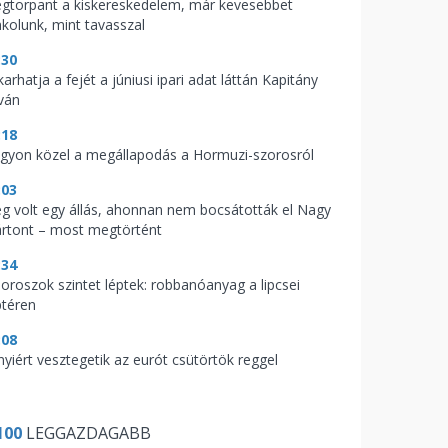
gtorpant a kiskereskedelem, már kevesebbet
nkolunk, mint tavasszal
:30
arhatja a fejét a júniusi ipari adat láttán Kapitány
tván
:18
gyon közel a megállapodás a Hormuzi-szorosról
:03
g volt egy állás, ahonnan nem bocsátották el Nagy
rtont – most megtörtént
:34
 oroszok szintet léptek: robbanóanyag a lipcsei
ptéren
:08
nyiért vesztegetik az eurót csütörtök reggel
100
LEGGAZDAGABB