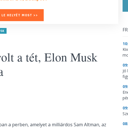
 LE HELYÉT MOST >>
FR
USK
10
Ki
volt a tét, Elon Musk
mo
09
a
Jó
fig
09
En
pén
09
Sz
08
ban a perben, amelyet a milliárdos Sam Altman, az