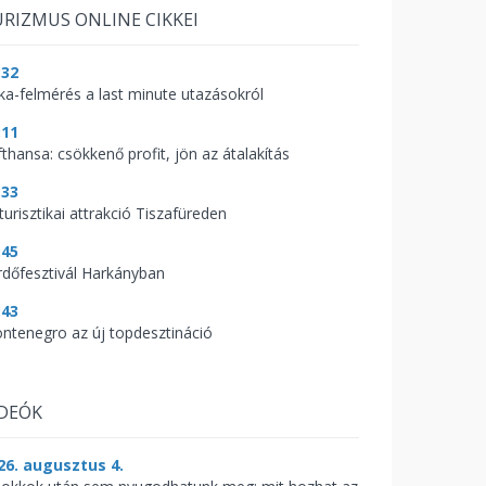
RIZMUS ONLINE CIKKEI
:32
aka-felmérés a last minute utazásokról
:11
fthansa: csökkenő profit, jön az átalakítás
:33
turisztikai attrakció Tiszafüreden
:45
rdőfesztivál Harkányban
:43
ntenegro az új topdesztináció
IDEÓK
26. augusztus 4.