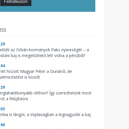
Feliratkozom
ISS
:29
vették az Orbán-kormányok Paks nyereségét – a
stani baj is megelőzhető lett volna a pénzből?
:44
 hírt hozott Magyar Péter a Dunáról, de
yelmeztetést is közölt
:29
ergiahatékonyabb otthon? Így szerezhetünk most
zt a felújításra
:03
erbia is lángol, a Vajdaságban a legnagyobb a baj
:46