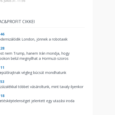
6. július 31. 11:56
AC&PROFIT CIKKEI
:46
dernizálódik London, jönnek a robotaxik
:28
st nem Trump, hanem Irán mondja, hogy
pokon belül megnyílhat a Hormuzi-szoros
:11
repülőrajtnak végleg búcsút mondhatunk
:53
százalékkal többet vásároltunk, mint tavaly ilyenkor
:18
zetésképtelenséget jelentett egy utazási iroda