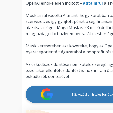
OpenAI elnöke ellen indított –
adta hírül
a Th
Musk azzal vádolta Altmant, hogy korábban azt
szervezet, és így gyűjtött pénzt a cég finansz
alakítsa a céget. Maga Musk is 38 millió dollá
meggazdagodott üzletember saját mesterségesin
Musk keresetében azt követelte, hogy az OpenA
nyereségorientált ágazatából a nonprofit részl
Az esküdtszék döntése nem kötelező erejű, íg
ezzel akár ellentétes döntést is hozni – ám ő a
esküdtszék döntésével.
Tájékozódjon hiteles forrásbó