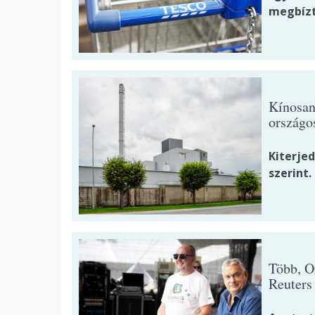
megbízt
Kínosan 
országo
Kiterje
szerint.
Több, O
Reuters 