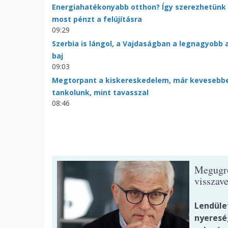
Energiahatékonyabb otthon? Így szerezhetünk
most pénzt a felújításra
09:29
Szerbia is lángol, a Vajdaságban a legnagyobb 
baj
09:03
Megtorpant a kiskereskedelem, már kevesebb
tankolunk, mint tavasszal
08:46
Megugrot
visszave
Lendüle
nyeresé