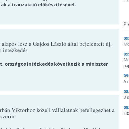
202
ak a tranzakció előkészítésével.
PI
09
alapos lesz a Gajdos László által bejelentett új,
Mo
s intézkedés
09
Mo
dt, országos intézkedés következik a miniszter
na
09
A 
08
3 
08
rbán Viktorhoz közeli vállalatnak befellegezhet a
Fi
szerint