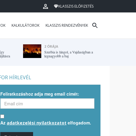
KLASSZIS ELŐFIZETÉS
TOK
KALKULÁTOROK
KLASSZIS RENDEZVÉNYEK
2 ÓRÁJA
Így
Szerbia is lángol, a Vajdaságban a
újításra
legnagyobb a baj
OR HÍRLEVÉL
Feliratkozáshoz adja meg email címét:
Az
elfogadom.
adatkezelési nyilatkozatot