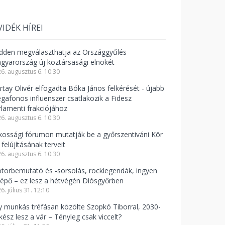
VIDÉK HÍREI
dden megválaszthatja az Országgyűlés
gyarország új köztársasági elnökét
6. augusztus 6. 10:30
rtay Olivér elfogadta Bóka János felkérését - újabb
gafonos influenszer csatlakozik a Fidesz
rlamenti frakciójához
6. augusztus 6. 10:30
kossági fórumon mutatják be a győrszentiváni Kör
 felújításának terveit
6. augusztus 6. 10:30
torbemutató és -sorsolás, rocklegendák, ingyen
lépő – ez lesz a hétvégén Diósgyőrben
6. július 31. 12:10
y munkás tréfásan közölte Szopkó Tiborral, 2030-
kész lesz a vár – Tényleg csak viccelt?