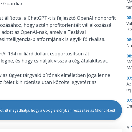
Me
e Guardian.
ta
 állította, a ChatGPT-t is fejlesztő OpenAI nonprofit
08
Vak
írozásához, hogy aztán profitorientált vállalkozássá
Is
rt adott az OpenAI-nak, amely a Teslával
telligencia-platformjának is egyik fő riválisa.
08
Na
I 134 milliárd dollárt csoportosítson át
08
egbe, és hogy csinálják vissza a cég átalakítását.
Mé
Má
y az ügyet tárgyaló bírónak elméletben joga lenne
07
z ítélet kihirdetése után közölte: egyetért az
Az
re
07
En
l: itt megadhatja, hogy a Google előnyben részesítse az Mfor cikkeit!
A