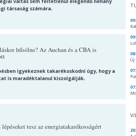
tégiai váltás sem feltétlenül elegendő néhány
TU
gi társaság számára.
09
It
09
Lu
láskor hűsölne? Az Auchan és a CBA is
08
tt
Új 
07
pésben igyekeznek takarékoskodni úgy, hogy a
Fü
at is maradéktalanul kiszolgálják.
07
Mo
V
 lépéseket tesz az energiatakarékosságért
20