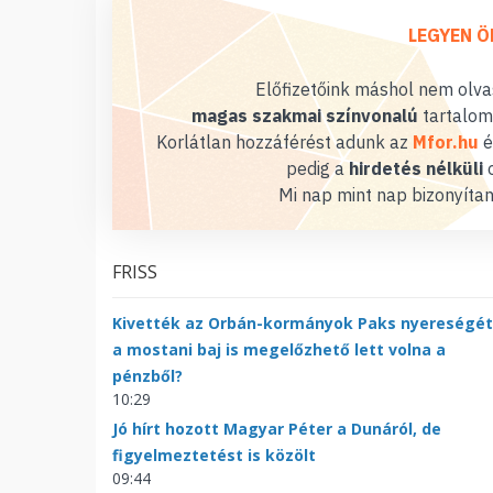
LEGYEN Ö
Előfizetőink máshol nem olvas
magas szakmai színvonalú
tartalom
Korlátlan hozzáférést adunk az
Mfor.hu
é
pedig a
hirdetés nélküli
o
Mi nap mint nap bizonyítan
FRISS
Kivették az Orbán-kormányok Paks nyereségét
a mostani baj is megelőzhető lett volna a
pénzből?
10:29
Jó hírt hozott Magyar Péter a Dunáról, de
figyelmeztetést is közölt
09:44