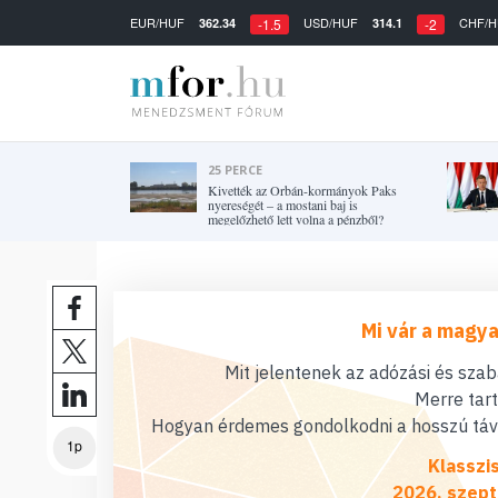
EUR/HUF
USD/HUF
CHF/H
362.34
314.1
-1.5
-2
25 PERCE
Kivették az Orbán-kormányok Paks
nyereségét – a mostani baj is
megelőzhető lett volna a pénzből?
Mi vár a magya
Mit jelentenek az adózási és sza
Merre tar
Hogyan érdemes gondolkodni a hosszú távú
1p
Klasszi
2026. szept