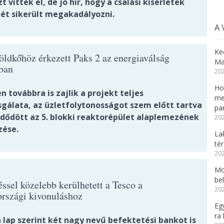
t vittek el, de jó hír, hogy a csalási kísérletek
ét sikerült megakadályozni.
A 
Ke
öldkőhöz érkezett Paks 2 az energiaválság
Ma
ban
202
Ho
 továbbra is zajlik a projekt teljes
me
sgálata, az üzletfolytonosságot szem előtt tartva
pa
ődött az 5. blokki reaktorépület alaplemezének
202
zése.
La
tér
202
Mo
be
ssel közelebb kerülhetett a Tesco a
202
rszági kivonuláshoz
Eg
ra 
 lap szerint két nagy nevű befektetési bankot is