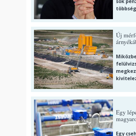
sok pénz
többség
Új mérf
árnyéká
Miközben
felülviz
megkezd
kivitele
Egy lépé
magyaro
Egy cseh