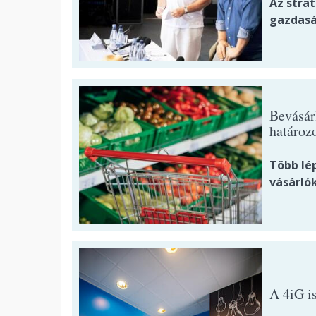
Az stra
gazdasá
Bevásár
határozo
Több lé
vásárlók
A 4iG is