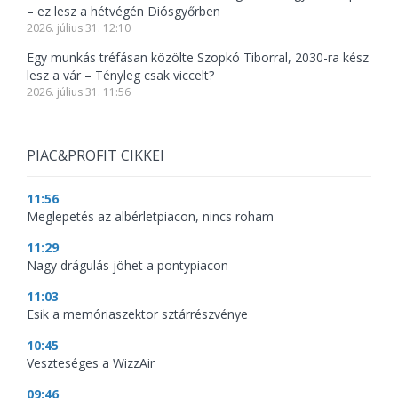
– ez lesz a hétvégén Diósgyőrben
2026. július 31. 12:10
Egy munkás tréfásan közölte Szopkó Tiborral, 2030-ra kész
lesz a vár – Tényleg csak viccelt?
2026. július 31. 11:56
PIAC&PROFIT CIKKEI
11:56
Meglepetés az albérletpiacon, nincs roham
11:29
Nagy drágulás jöhet a pontypiacon
11:03
Esik a memóriaszektor sztárrészvénye
10:45
Veszteséges a WizzAir
09:46