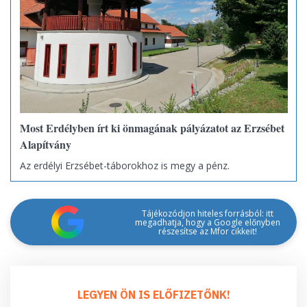
Most Erdélyben írt ki önmagának pályázatot az Erzsébet
Alapítvány
Az erdélyi Erzsébet-táborokhoz is megy a pénz.
Tájékozódjon hiteles forrásból: itt
megadhatja, hogy a Google előnyben
részesítse az Mfor cikkeit!
LEGYEN ÖN IS ELŐFIZETŐNK!