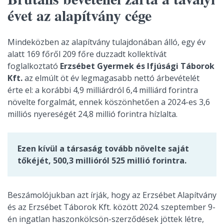
évet az alapítvány cége
Mindeközben az alapítvány tulajdonában álló, egy év
alatt 169 főről 209 főre duzzadt kollektívát
foglalkoztató
Erzsébet Gyermek és Ifjúsági Táborok
Kft.
az elmúlt öt év legmagasabb nettó árbevételét
érte el: a korábbi 4,9 milliárdról 6,4 milliárd forintra
növelte forgalmát, ennek köszönhetően a 2024-es 3,6
milliós nyereségét 24,8 millió forintra hízlalta.
Ezen kívül a társaság tovább növelte saját
tőkéjét, 500,3 millióról 525 millió forintra.
Beszámolójukban azt írják, hogy az Erzsébet Alapítvány
és az Erzsébet Táborok Kft. között 2024. szeptember 9-
én ingatlan haszonkölcsön-szerződések jöttek létre,