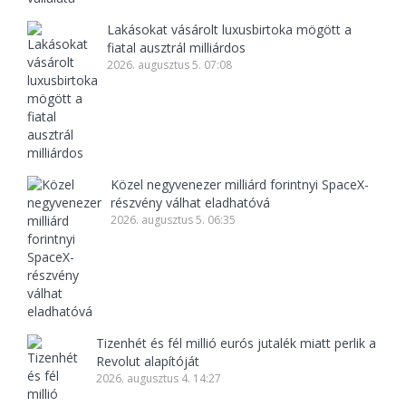
Lakásokat vásárolt luxusbirtoka mögött a
fiatal ausztrál milliárdos
2026. augusztus 5. 07:08
Közel negyvenezer milliárd forintnyi SpaceX-
részvény válhat eladhatóvá
2026. augusztus 5. 06:35
Tizenhét és fél millió eurós jutalék miatt perlik a
Revolut alapítóját
2026. augusztus 4. 14:27