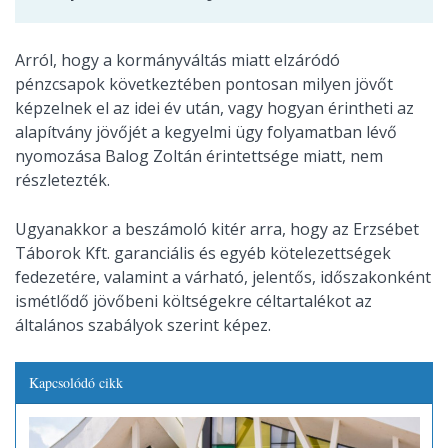
Arról, hogy a kormányváltás miatt elzáródó
pénzcsapok következtében pontosan milyen jövőt
képzelnek el az idei év után, vagy hogyan érintheti az
alapítvány jövőjét a kegyelmi ügy folyamatban lévő
nyomozása Balog Zoltán érintettsége miatt, nem
részletezték.
Ugyanakkor a beszámoló kitér arra, hogy az Erzsébet
Táborok Kft. garanciális és egyéb kötelezettségek
fedezetére, valamint a várható, jelentős, időszakonként
ismétlődő jövőbeni költségekre céltartalékot az
általános szabályok szerint képez.
Kapcsolódó cikk