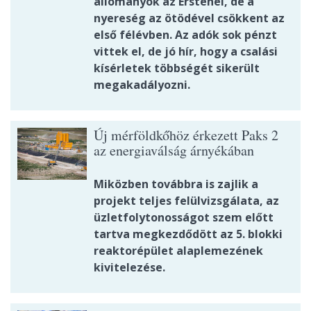
állományok az Ersténél, de a
nyereség az ötödével csökkent az
első félévben. Az adók sok pénzt
vittek el, de jó hír, hogy a csalási
kísérletek többségét sikerült
megakadályozni.
Új mérföldkőhöz érkezett Paks 2
az energiaválság árnyékában
Miközben továbbra is zajlik a
projekt teljes felülvizsgálata, az
üzletfolytonosságot szem előtt
tartva megkezdődött az 5. blokki
reaktorépület alaplemezének
kivitelezése.