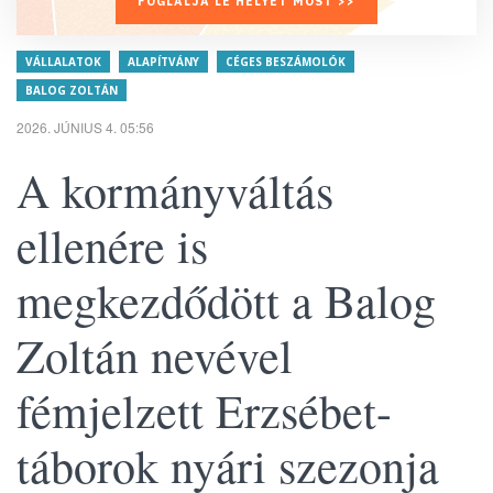
FOGLALJA LE HELYÉT MOST >>
VÁLLALATOK
ALAPÍTVÁNY
CÉGES BESZÁMOLÓK
BALOG ZOLTÁN
2026. JÚNIUS 4. 05:56
A kormányváltás
ellenére is
megkezdődött a Balog
Zoltán nevével
fémjelzett Erzsébet-
táborok nyári szezonja