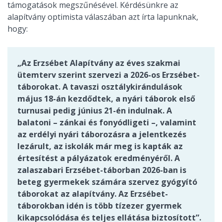
támogatások megszűnésével. Kérdésünkre az
alapítvány optimista válaszában azt írta lapunknak,
hogy:
„Az Erzsébet Alapítvány az éves szakmai
ütemterv szerint szervezi a 2026-os Erzsébet-
táborokat. A tavaszi osztálykirándulások
május 18-án kezdődtek, a nyári táborok első
turnusai pedig június 21-én indulnak. A
balatoni – zánkai és fonyódligeti –, valamint
az erdélyi nyári táborozásra a jelentkezés
lezárult, az iskolák már meg is kapták az
értesítést a pályázatok eredményéről. A
zalaszabari Erzsébet-táborban 2026-ban is
beteg gyermekek számára szervez gyógyító
táborokat az alapítvány. Az Erzsébet-
táborokban idén is több tízezer gyermek
kikapcsolódása és teljes ellátása biztosított”.