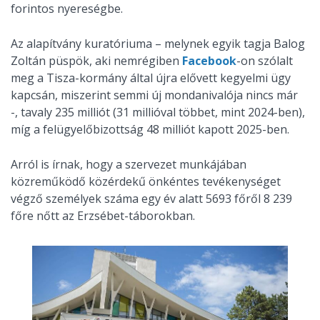
forintos nyereségbe.
Az alapítvány kuratóriuma – melynek egyik tagja Balog
Zoltán püspök, aki nemrégiben
Facebook
-on szólalt
meg a Tisza-kormány által újra elővett kegyelmi ügy
kapcsán, miszerint semmi új mondanivalója nincs már
-, tavaly 235 milliót (31 millióval többet, mint 2024-ben),
míg a felügyelőbizottság 48 milliót kapott 2025-ben.
Arról is írnak, hogy a szervezet munkájában
közreműködő közérdekű önkéntes tevékenységet
végző személyek száma egy év alatt 5693 főről 8 239
főre nőtt az Erzsébet-táborokban.