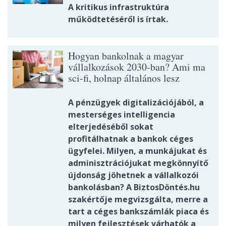
A kritikus infrastruktúra
működtetéséről is írtak.
Hogyan bankolnak a magyar
vállalkozások 2030-ban? Ami ma
sci-fi, holnap általános lesz
A pénzügyek digitalizációjából, a
mesterséges intelligencia
elterjedéséből sokat
profitálhatnak a bankok céges
ügyfelei. Milyen, a munkájukat és
adminisztrációjukat megkönnyítő
újdonság jöhetnek a vállalkozói
bankolásban? A BiztosDöntés.hu
szakértője megvizsgálta, merre a
tart a céges bankszámlák piaca és
milyen fejlesztések várhatók a