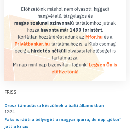
Előfizetőink máshol nem olvasott, higgadt
hangvételű, tárgyilagos és
magas szakmai színvonalú
tartalomhoz jutnak
hozzá
havonta már 1490 forintért
.
Korlátlan hozzáférést adunk az
Mfor.hu
és a
Privátbankár.hu
tartalmaihoz is, a Klub csomag
pedig a
hirdetés nélküli
olvasási lehetőséget is
tartalmazza.
Mi nap mint nap bizonyítani fogunk!
Legyen Ön is
előfizetőnk!
FRISS
Orosz támadásra készülnek a balti államokban
12:24
Paks is ráüti a bélyegét a magyar iparra, de épp „jókor”
jött a krízis