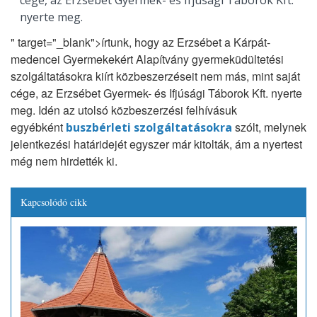
nyerte meg.
" target="_blank">írtunk, hogy az Erzsébet a Kárpát-
medencei Gyermekekért Alapítvány gyermeküdültetési
szolgáltatásokra kiírt közbeszerzéseit nem más, mint saját
cége, az Erzsébet Gyermek- és Ifjúsági Táborok Kft. nyerte
meg. Idén az utolsó közbeszerzési felhívásuk
egyébként
szólt, melynek
buszbérleti szolgáltatásokra
jelentkezési határidejét egyszer már kitolták, ám a nyertest
még nem hirdették ki.
Kapcsolódó cikk