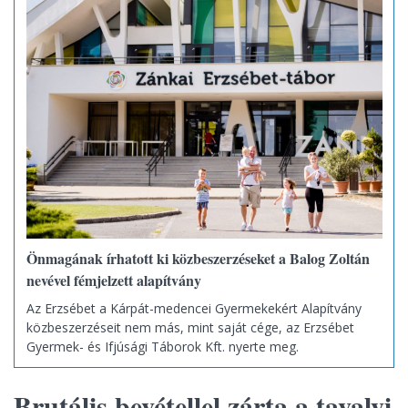
Önmagának írhatott ki közbeszerzéseket a Balog Zoltán
nevével fémjelzett alapítvány
Az Erzsébet a Kárpát-medencei Gyermekekért Alapítvány
közbeszerzéseit nem más, mint saját cége, az Erzsébet
Gyermek- és Ifjúsági Táborok Kft. nyerte meg.
Brutális bevétellel zárta a tavalyi