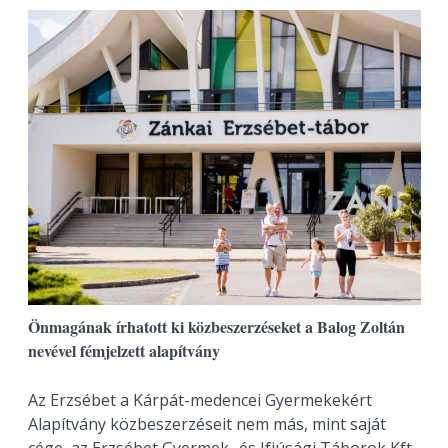
Önmagának írhatott ki közbeszerzéseket a Balog Zoltán
nevével fémjelzett alapítvány
Az Erzsébet a Kárpát-medencei Gyermekekért
Alapítvány közbeszerzéseit nem más, mint saját
cége, az Erzsébet Gyermek- és Ifjúsági Táborok Kft.