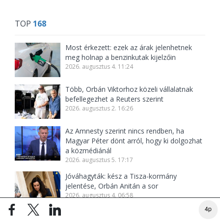
TOP
168
Most érkezett: ezek az árak jelenhetnek
meg holnap a benzinkutak kijelzőin
2026. augusztus 4. 11:24
Több, Orbán Viktorhoz közeli vállalatnak
befellegezhet a Reuters szerint
2026. augusztus 2. 16:26
Az Amnesty szerint nincs rendben, ha
Magyar Péter dönt arról, hogy ki dolgozhat
a közmédiánál
2026. augusztus 5. 17:17
Jóváhagyták: kész a Tisza-kormány
jelentése, Orbán Anitán a sor
2026. augusztus 4. 06:58
4p
Magyar Péter újabb bejelentése az