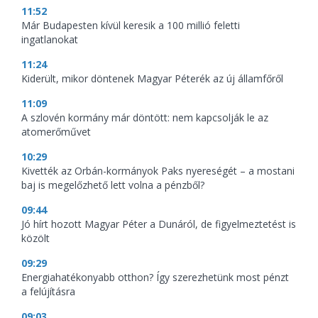
11:52
Már Budapesten kívül keresik a 100 millió feletti
ingatlanokat
11:24
Kiderült, mikor döntenek Magyar Péterék az új államfőről
11:09
A szlovén kormány már döntött: nem kapcsolják le az
atomerőművet
10:29
Kivették az Orbán-kormányok Paks nyereségét – a mostani
baj is megelőzhető lett volna a pénzből?
09:44
Jó hírt hozott Magyar Péter a Dunáról, de figyelmeztetést is
közölt
09:29
Energiahatékonyabb otthon? Így szerezhetünk most pénzt
a felújításra
09:03