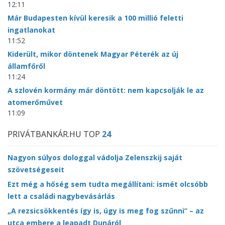
12:11
Már Budapesten kívül keresik a 100 millió feletti
ingatlanokat
11:52
Kiderült, mikor döntenek Magyar Péterék az új
államfőről
11:24
A szlovén kormány már döntött: nem kapcsolják le az
atomerőművet
11:09
PRIVÁTBANKÁR.HU TOP
24
Nagyon súlyos dologgal vádolja Zelenszkij saját
szövetségeseit
Ezt még a hőség sem tudta megállítani: ismét olcsóbb
lett a családi nagybevásárlás
„A rezsicsökkentés így is, úgy is meg fog szűnni” – az
utca embere a leapadt Dunáról