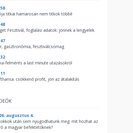
:58
ója titkai hamarosan nem titkok többé
:48
get Fesztivál, foglalási adatok: jönnek a lengyelek
:47
r, gasztronómia, fesztiválcsomag
:32
aka-felmérés a last minute utazásokról
:11
fthansa: csökkenő profit, jön az átalakítás
IDEÓK
26. augusztus 4.
sokkok után sem nyugodhatunk meg: mit hozhat az
ró a magyar befektetőknek?