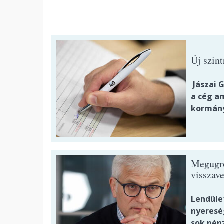
Új szin
Jászai G
a cég a
kormányz
Megugrot
visszave
Lendüle
nyeresé
sok pénz