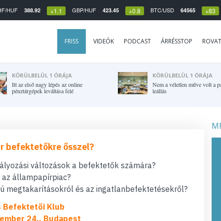
HF/HUF
GBP/HUF
BTC/USD
388.92
423.45
64565
+1.1
+0.8
+83
FRISS
VIDEÓK
PODCAST
ÁRRÉSSTOP
ROVA
KÖRÜLBELÜL 1 ÓRÁJA
KÖRÜLBELÜL 1 ÓRÁJA
Itt az első nagy lépés az online
Nem a véletlen műve volt a p
pénztárgépek leváltása felé
leállás
MF
r befektetőkre ősszel?
bályozási változások a befektetők számára?
t az állampapírpiac?
 megtakarításokról és az ingatlanbefektetésekről?
s Befektetői Klub
ember 24., Budapest