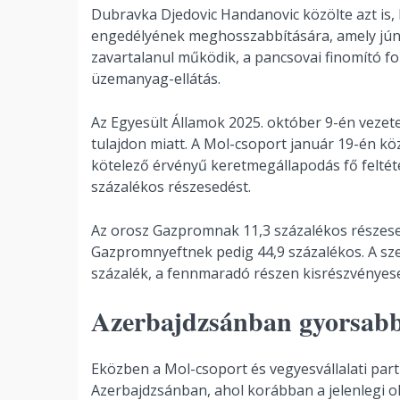
Dubravka Djedovic Handanovic közölte azt is,
engedélyének meghosszabbítására, amely június 
zavartalanul működik, a pancsovai finomító fol
üzemanyag-ellátás.
Az Egyesült Államok 2025. október 9-én vezete
tulajdon miatt. A Mol-csoport január 19-én k
kötelező érvényű keretmegállapodás fő feltét
százalékos részesedést.
Az orosz Gazpromnak 11,3 százalékos részesed
Gazpromnyeftnek pedig 44,9 százalékos. A sz
százalék, a fennmaradó részen kisrészvényes
Azerbajdzsánban gyorsabb
Eközben a Mol-csoport és vegyesvállalati pa
Azerbajdzsánban, ahol korábban a jelenlegi o