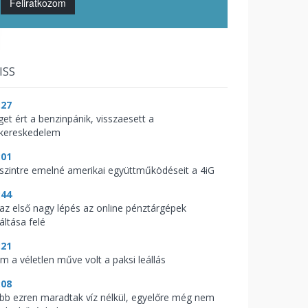
Feliratkozom
ISS
:27
get ért a benzinpánik, visszaesett a
skereskedelem
:01
 szintre emelné amerikai együttműködéseit a 4iG
:44
t az első nagy lépés az online pénztárgépek
áltása felé
:21
m a véletlen műve volt a paksi leállás
:08
bb ezren maradtak víz nélkül, egyelőre még nem