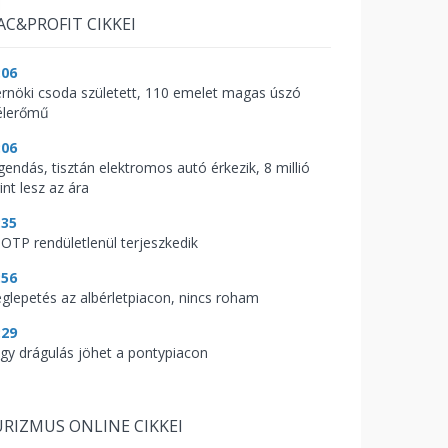
AC&PROFIT CIKKEI
:06
rnöki csoda született, 110 emelet magas úszó
élerőmű
:06
gendás, tisztán elektromos autó érkezik, 8 millió
int lesz az ára
:35
 OTP rendületlenül terjeszkedik
:56
glepetés az albérletpiacon, nincs roham
:29
gy drágulás jöhet a pontypiacon
RIZMUS ONLINE CIKKEI