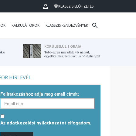
KLASSZIS ELŐFIZETÉS
TOK
KALKULÁTOROK
KLASSZIS RENDEZVÉNYEK
KÖRÜLBELÜL 1 ÓRÁJA
aksi
Több ezren maradtak víz nélkül,
egyelőre még nem javul a hőséghelyzet
OR HÍRLEVÉL
Feliratkozáshoz adja meg email címét:
Az
elfogadom.
adatkezelési nyilatkozatot