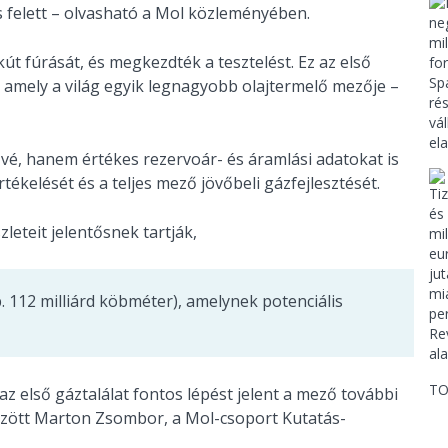
s felett – olvasható a Mol közleményében.
út fúrását, és megkezdték a tesztelést. Ez az első
amely a világ egyik legnagyobb olajtermelő mezője –
ővé, hanem értékes rezervoár- és áramlási adatokat is
ékelését és a teljes mező jövőbeli gázfejlesztését.
leteit jelentősnek tartják,
b. 112 milliárd köbméter), amelynek potenciális
TO
z első gáztalálat fontos lépést jelent a mező további
 között Marton Zsombor, a Mol-csoport Kutatás-