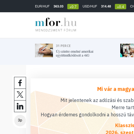
EUR/HUF
USD/HUF
C
363.03
314.48
+0.7
+0.4
31 PERCE
Új szintre emelné amerikai
együttműködéseit a 4iG
Mi vár a magya
Mit jelentenek az adózási és sza
Merre tar
Hogyan érdemes gondolkodni a hosszú távú
3p
Klasszi
2026. szept