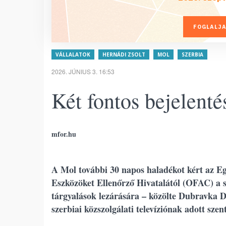
FOGLALJA
VÁLLALATOK
HERNÁDI ZSOLT
MOL
SZERBIA
2026. JÚNIUS 3. 16:53
Két fontos bejelentés
mfor.hu
A Mol további 30 napos haladékot kért az 
Eszközöket Ellenőrző Hivatalától (OFAC) a sze
tárgyalások lezárására – közölte Dubravka D
szerbiai közszolgálati televíziónak adott sze