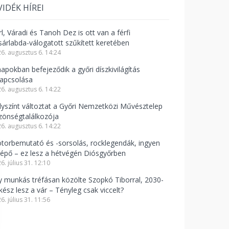
VIDÉK HÍREI
l, Váradi és Tanoh Dez is ott van a férfi
sárlabda-válogatott szűkített keretében
6. augusztus 6. 14:24
napokban befejeződik a győri díszkivilágítás
kapcsolása
6. augusztus 6. 14:22
lyszínt változtat a Győri Nemzetközi Művésztelep
zönségtalálkozója
6. augusztus 6. 14:22
torbemutató és -sorsolás, rocklegendák, ingyen
lépő – ez lesz a hétvégén Diósgyőrben
6. július 31. 12:10
y munkás tréfásan közölte Szopkó Tiborral, 2030-
kész lesz a vár – Tényleg csak viccelt?
6. július 31. 11:56