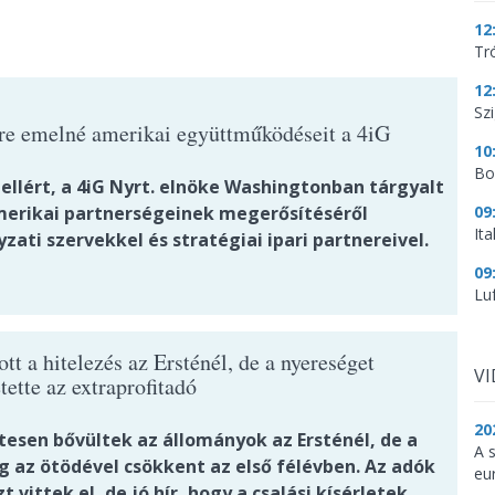
12
Tr
12
Szi
tre emelné amerikai együttműködéseit a 4iG
10
Bo
ellért, a 4iG Nyrt. elnöke Washingtonban tárgyalt
merikai partnerségeinek megerősítéséről
09
It
ati szervekkel és stratégiai ipari partnereivel.
09
Lu
t a hitelezés az Ersténél, de a nyereséget
V
tette az extraprofitadó
20
tesen bővültek az állományok az Ersténél, de a
A 
g az ötödével csökkent az első félévben. Az adók
eu
t vittek el, de jó hír, hogy a csalási kísérletek