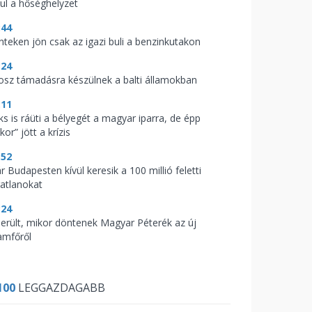
vul a hőséghelyzet
:44
nteken jön csak az igazi buli a benzinkutakon
:24
osz támadásra készülnek a balti államokban
:11
ks is ráüti a bélyegét a magyar iparra, de épp
kor” jött a krízis
:52
 Budapesten kívül keresik a 100 millió feletti
gatlanokat
:24
derült, mikor döntenek Magyar Péterék az új
lamfőről
100
LEGGAZDAGABB