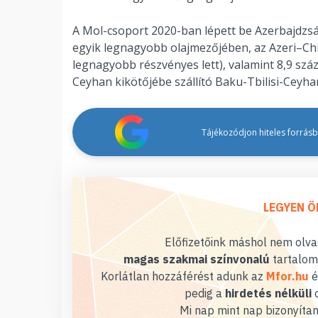
A Mol-csoport 2020-ban lépett be Azerbajdzsán
egyik legnagyobb olajmezőjében, az Azeri–Ch
legnagyobb részvényes lett), valamint 8,9 száz
Ceyhan kikötőjébe szállító Baku-Tbilisi-Ceyha
Tájékozódjon hiteles forrásbó
LEGYEN Ö
Előfizetőink máshol nem olvas
magas szakmai színvonalú
tartalom
Korlátlan hozzáférést adunk az
Mfor.hu
é
pedig a
hirdetés nélküli
o
Mi nap mint nap bizonyítan