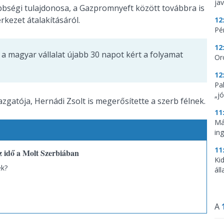
ja
öbbségi tulajdonosa, a Gazpromnyeft között továbbra is
rkezet átalakításáról.
12
Pé
12
rt a magyar vállalat újabb 30 napot kért a folyamat
Or
12
Pa
„jó
zgatója, Hernádi Zsolt is megerősítette a szerb félnek.
11
Már
in
11
z idő a Molt Szerbiában
Ki
ék?
ál
A