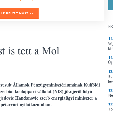
 LE HELYÉT MOST >>
FR
14
Vé
t is tett a Mol
ki
14
Új
13
It
lev
Egyesült Államok Pénzügyminisztériumának Külföldi
13
rbiai kőolajipari vállalat (NIS) jövőjéről folyó
Ne
jedovic Handanovic szerb energiaügyi miniszter a
ntpétervári nyilatkozatában.
13
Tö