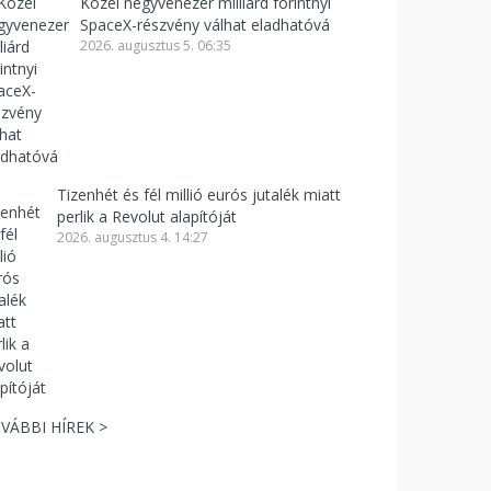
Közel negyvenezer milliárd forintnyi
SpaceX-részvény válhat eladhatóvá
2026. augusztus 5. 06:35
Tizenhét és fél millió eurós jutalék miatt
perlik a Revolut alapítóját
2026. augusztus 4. 14:27
VÁBBI HÍREK >