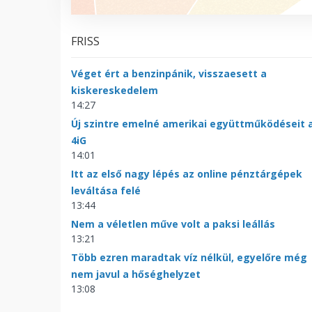
FRISS
Véget ért a benzinpánik, visszaesett a
kiskereskedelem
14:27
Új szintre emelné amerikai együttműködéseit 
4iG
14:01
Itt az első nagy lépés az online pénztárgépek
leváltása felé
13:44
Nem a véletlen műve volt a paksi leállás
13:21
Több ezren maradtak víz nélkül, egyelőre még
nem javul a hőséghelyzet
13:08