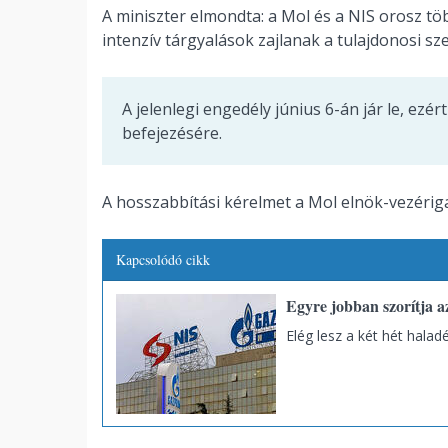
A miniszter elmondta: a Mol és a NIS orosz t
intenzív tárgyalások zajlanak a tulajdonosi sze
A jelenlegi engedély június 6-án jár le, ezé
befejezésére.
A hosszabbítási kérelmet a Mol elnök-vezériga
Kapcsolódó cikk
Egyre jobban szorítja a
Elég lesz a két hét halad