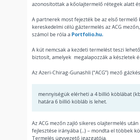
azonosítottak a kőolajtermelő rétegek alatt é
A partnerek most fejezték be az első termelő k
kereskedelmi célú gáztermelés az ACG mezőn, 
számol be róla a
Portfolio.hu.
A kút nemcsak a kezdeti termelést teszi lehet
biztosít, amelyek megalapozzák a készletek ért
Az Azeri-Chirag-Gunashli (“ACG”) mező gázkész
mennyiségük elérheti a 4 billió köblábat (k
határa 6 billió köbláb is lehet.
Az ACG mezőn zajló sikeres olajtermelés után a
fejlesztése irányába (...) – mondta el többek
Termelés ügyvezető igazgatója.