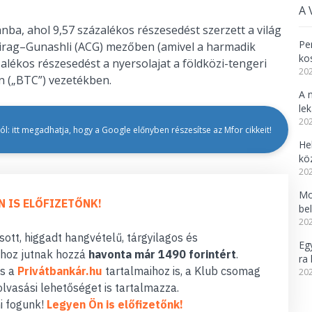
A 
ba, ahol 9,57 százalékos részesedést szerzett a világ
Per
irag–Gunashli (ACG) mezőben (amivel a harmadik
ko
alékos részesedést a nyersolajat a földközi-tengeri
202
n („BTC”) vezetékben.
A 
le
202
l: itt megadhatja, hogy a Google előnyben részesítse az Mfor cikkeit!
He
kö
202
Mo
N IS ELŐFIZETŐNK!
be
202
ott, higgadt hangvételű, tárgyilagos és
Eg
hoz jutnak hozzá
havonta már 1490 forintért
.
ra 
s a
Privátbankár.hu
tartalmaihoz is, a Klub csomag
202
lvasási lehetőséget is tartalmazza.
i fogunk!
Legyen Ön is előfizetőnk!