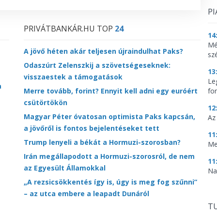
PI
PRIVÁTBANKÁR.HU TOP
24
14
Mé
A jövő héten akár teljesen újraindulhat Paks?
sz
Odaszúrt Zelenszkij a szövetségeseknek:
13
visszaestek a támogatások
Le
a
Merre tovább, forint? Ennyit kell adni egy euróért
for
csütörtökön
12
Magyar Péter óvatosan optimista Paks kapcsán,
Az
a jövőről is fontos bejelentéseket tett
11
Trump lenyeli a békát a Hormuzi-szorosban?
Me
Irán megállapodott a Hormuzi-szorosról, de nem
11
az Egyesült Államokkal
Na
„A rezsicsökkentés így is, úgy is meg fog szűnni”
– az utca embere a leapadt Dunáról
TU