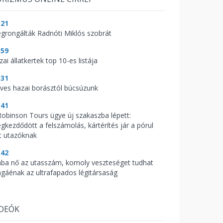
:21
grongálták Radnóti Miklós szobrát
:59
ai állatkertek top 10-es listája
:31
ves hazai borásztól búcsúzunk
:41
Robinson Tours ügye új szakaszba lépett:
gkezdődött a felszámolás, kártérítés jár a pórul
rt utazóknak
:42
ába nő az utasszám, komoly veszteséget tudhat
gáénak az ultrafapados légitársaság
IDEÓK