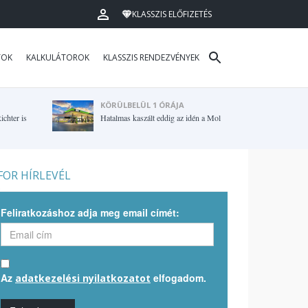
KLASSZIS ELŐFIZETÉS
TOK
KALKULÁTOROK
KLASSZIS RENDEZVÉNYEK
KÖRÜLBELÜL 1 ÓRÁJA
ichter is
Hatalmas kaszált eddig az idén a Mol
OR HÍRLEVÉL
Feliratkozáshoz adja meg email címét:
Az
elfogadom.
adatkezelési nyilatkozatot