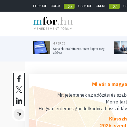
EUR/HUF
USD/HUF
C
363.03
314.48
+0.7
+0.4
4 PERCE
Soha ekkora büntetést nem kapott még
a Meta
Mi vár a magya
Mit jelentenek az adózási és sza
Merre tar
Hogyan érdemes gondolkodni a hosszú távú
7p
Klasszi
2026. szept