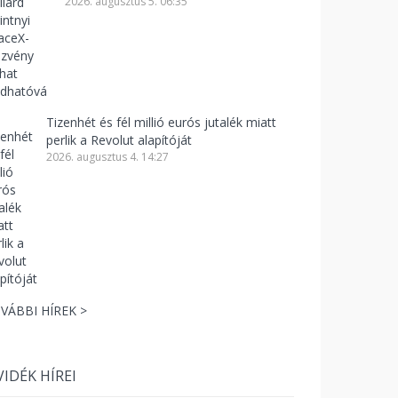
2026. augusztus 5. 06:35
Tizenhét és fél millió eurós jutalék miatt
perlik a Revolut alapítóját
2026. augusztus 4. 14:27
VÁBBI HÍREK >
VIDÉK HÍREI