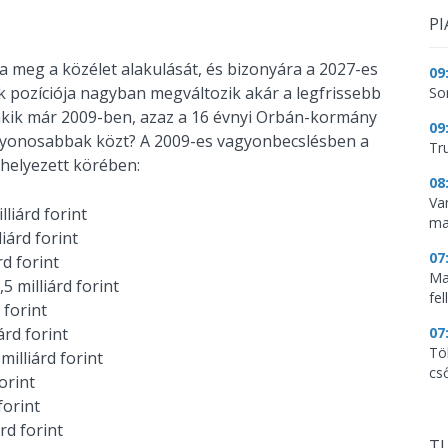
PI
a meg a közélet alakulását, és bizonyára a 2027-es
09
 pozíciója nagyban megváltozik akár a legfrissebb
So
, akik már 2009-ben, azaz a 16 évnyi Orbán-kormány
09
vagyonosabbak közt? A 2009-es vagyonbecslésben a
Tr
 helyezett körében:
08
Va
liárd forint
ma
iárd forint
07
rd forint
Ma
5 milliárd forint
fe
 forint
07
árd forint
Tö
milliárd forint
cs
orint
forint
rd forint
TU