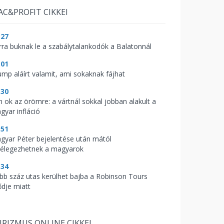
AC&PROFIT CIKKEI
:27
rra buknak le a szabálytalankodók a Balatonnál
:01
ump aláírt valamit, ami sokaknak fájhat
:30
n ok az örömre: a vártnál sokkal jobban alakult a
gyar infláció
:51
gyar Péter bejelentése után mától
llélegezhetnek a magyarok
:34
bb száz utas kerülhet bajba a Robinson Tours
ődje miatt
RIZMUS ONLINE CIKKEI