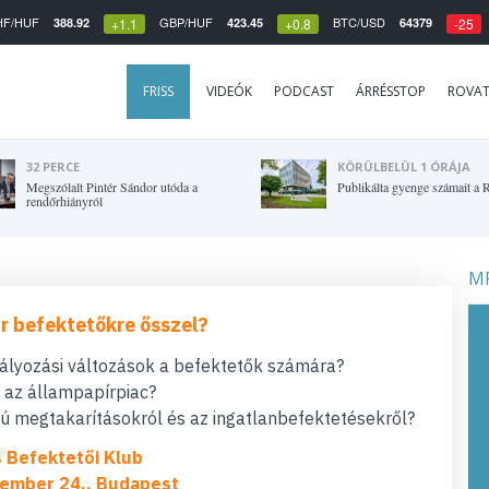
HF/HUF
GBP/HUF
BTC/USD
388.92
423.45
64379
+1.1
+0.8
-25
FRISS
VIDEÓK
PODCAST
ÁRRÉSSTOP
ROVA
32 PERCE
KÖRÜLBELÜL 1 ÓRÁJA
Megszólalt Pintér Sándor utóda a
Publikálta gyenge számait a R
rendőrhiányról
MF
r befektetőkre ősszel?
bályozási változások a befektetők számára?
t az állampapírpiac?
 megtakarításokról és az ingatlanbefektetésekről?
s Befektetői Klub
ember 24., Budapest