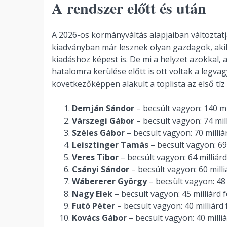
A rendszer előtt és után
A 2026-os kormányváltás alapjaiban változtatj
kiadványban már lesznek olyan gazdagok, akik
kiadáshoz képest is. De mi a helyzet azokkal
hatalomra kerülése előtt is ott voltak a leg
következőképpen alakult a toplista az első tíz
Demján Sándor
– becsült vagyon: 140 mil
Várszegi Gábor
– becsült vagyon: 74 mill
Széles Gábor
– becsült vagyon: 70 milliá
Leisztinger Tamás
– becsült vagyon: 69,
Veres Tibor
– becsült vagyon: 64 milliárd
Csányi Sándor
– becsült vagyon: 60 milli
Wábererer György
– becsült vagyon: 48 
Nagy Elek
– becsült vagyon: 45 milliárd f
Futó Péter
– becsült vagyon: 40 milliárd 
Kovács Gábor
– becsült vagyon: 40 milliá