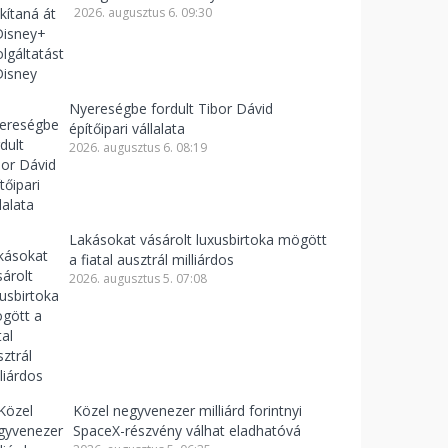
2026. augusztus 6. 09:30
Nyereségbe fordult Tibor Dávid
építőipari vállalata
2026. augusztus 6. 08:19
Lakásokat vásárolt luxusbirtoka mögött
a fiatal ausztrál milliárdos
2026. augusztus 5. 07:08
Közel negyvenezer milliárd forintnyi
SpaceX-részvény válhat eladhatóvá