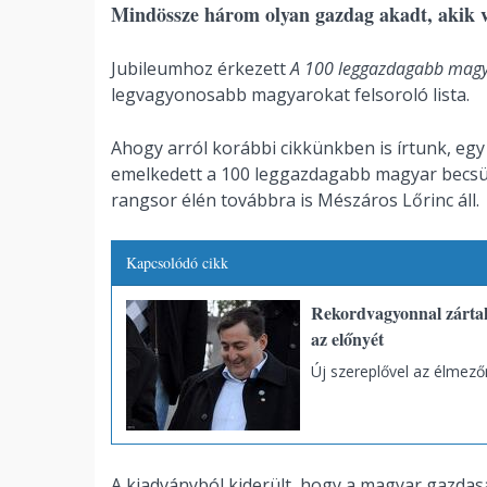
Mindössze három olyan gazdag akadt, akik v
Jubileumhoz érkezett
A 100 leggazdagabb mag
legvagyonosabb magyarokat felsoroló lista.
Ahogy arról korábbi cikkünkben is írtunk, egy é
emelkedett a 100 leggazdagabb magyar becsült
rangsor élén továbbra is Mészáros Lőrinc áll.
Kapcsolódó cikk
Rekordvagyonnal zártak
az előnyét
Új szereplővel az élmező
A kiadványból kiderült, hogy a magyar gazda