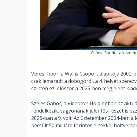
Csányi Sándor a kezdetek
Veres Tibor, a Wallis Csoport alapítója 2002-be
csak lemaradt a dobogóról, a 4. helyet szere
szintén ez, először a 2025-ben megjelent kiad
Széles Gábor, a Videoton Holdingban az aktuál
rendelkezik, vagyonának jelentős részét is ezze
2026-ban a 9. volt. Az üzletember 2004-ben a
becsült 50 milliárd forintos értékkel holtver