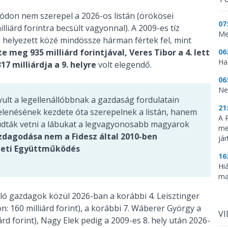
don nem szerepel a 2026-os listán (örökösei
07
liárd forintra becsült vagyonnal). A 2009-es tíz
Me
 helyezett közé mindössze hárman fértek fel, mint
06
e meg 935 milliárd forintjával, Veres Tibor a 4. lett
Haz
17 milliárdja a 9. helyre
volt elegendő.
06
Ne
ult a legellenállóbbnak a gazdaság fordulatain
21
elenésének kezdete óta szerepelnek a listán, hanem
A 
 tudták vetni a lábukat a legvagyonosabb magyarok
me
dagodása nem a Fidesz által 2010-ben
já
mzeti Együttműködés
16
Hi
ma
ó gazdagok közül 2026-ban a korábbi 4. Leisztinger
n: 160 milliárd forint), a korábbi 7. Wáberer György a
V
iárd forint), Nagy Elek pedig a 2009-es 8. hely után 2026-