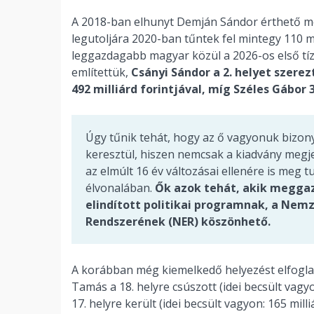
A 2018-ban elhunyt Demján Sándor érthető mó
legutoljára 2020-ban tűntek fel mintegy 110 mil
leggazdagabb magyar közül a 2026-os első tíz
említettük,
Csányi Sándor a 2. helyet szerezt
492 milliárd forintjával, míg Széles Gábor 3
Úgy tűnik tehát, hogy az ő vagyonuk bizony
keresztül, hiszen nemcsak a kiadvány megj
az elmúlt 16 év változásai ellenére is meg
élvonalában.
Ők azok tehát, akik meggaz
elindított politikai programnak, a Ne
Rendszerének (NER) köszönhető.
A korábban még kiemelkedő helyezést elfoglal
Tamás a 18. helyre csúszott (idei becsült vagyo
17. helyre került (idei becsült vagyon: 165 mill