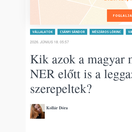
FOGLALJA
VÁLLALATOK
CSÁNYI SÁNDOR
MÉSZÁROS LŐRINC
V
2026. JÚNIUS 18. 05:57
Kik azok a magyar m
NER előtt is a legg
szerepeltek?
Kollár Dóra