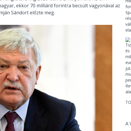
gyar, ekkor 70 milliárd forintra becsült vagyonával az
emján Sándort előzte meg.
TO
A 