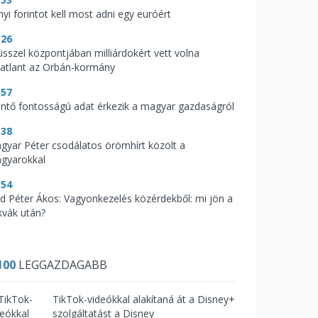
nyi forintot kell most adni egy euróért
:26
üsszel központjában milliárdokért vett volna
gatlant az Orbán-kormány
:57
ntő fontosságú adat érkezik a magyar gazdaságról
:38
gyar Péter csodálatos örömhírt közölt a
gyarokkal
:54
d Péter Ákos: Vagyonkezelés közérdekből: mi jön a
kvák után?
100
LEGGAZDAGABB
TikTok-videókkal alakítaná át a Disney+
szolgáltatást a Disney