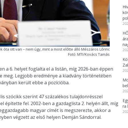
Hi
kö
po
202
HŐ
ár
na
 óta ott van – nem úgy, mint a most előtte álló Mészáros Lőrinc
202
Fotó: MTI/Kovács Tamás
Kö
Za
n a 6. helyet foglalta el a listán, míg 2026-ban éppen
202
zve meg. Legjobb eredménye a kiadvány történetében
Mo
ványban került ebbe a pozícióba.
be
202
is szócikk szerint 47 százalékos tulajdonrésszel
Eg
l építette fel. 2002-ben a gazdaglista 2. helyén állt, míg
ra 
 leggazdagabb magyar címét is megszerezte, akkor a
202
senyben végzett az első helyen Demján Sándorral.