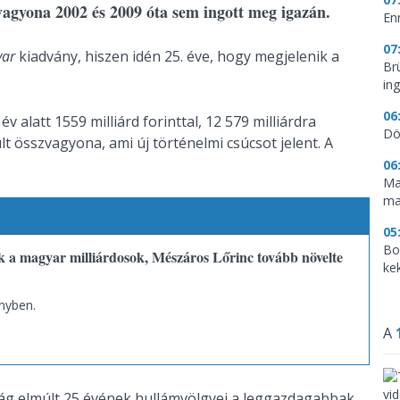
agyona 2002 és 2009 óta sem ingott meg igazán.
En
07
yar
kiadvány, hiszen idén 25. éve, hogy megjelenik a
Br
in
06
v alatt 1559 milliárd forinttal, 12 579 milliárdra
Dö
 összvagyona, ami új történelmi csúcsot jelent. A
06
Ma
ma
05
Bo
 a magyar milliárdosok, Mészáros Lőrinc tovább növelte
ke
nyben.
A
ság elmúlt 25 évének hullámvölgyei a leggazdagabbak