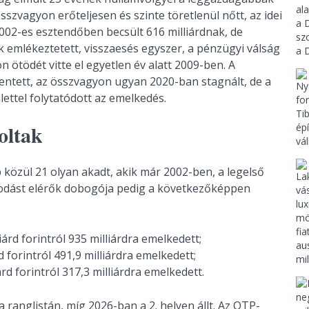
zvagyon erőteljesen és szinte töretlenül nőtt, az idei
2002-es esztendőben becsült 616 milliárdnak, de
kk emlékeztetett, visszaesés egyszer, a pénzügyi válság
on ötödét vitte el egyetlen év alatt 2009-ben. A
lentett, az összvagyon ugyan 2020-ban stagnált, de a
ettel folytatódott az emelkedés.
oltak
közül 21 olyan akadt, akik már 2002-ben, a legelső
agodást elérők dobogója pedig a következőképpen
árd forintról 935 milliárdra emelkedett;
 forintról 491,9 milliárdra emelkedett;
rd forintról 317,3 milliárdra emelkedett.
a ranglistán, míg 2026-ban a 2. helyen állt. Az OTP-