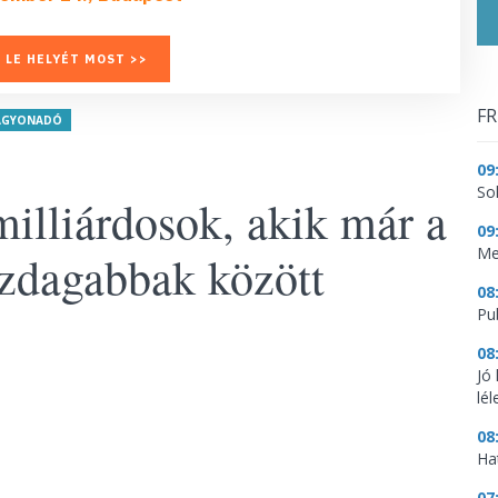
 LE HELYÉT MOST >>
FR
AGYONADÓ
09
So
illiárdosok, akik már a
09
Me
azdagabbak között
08
Pu
08
Jó
lé
08
Ha
07