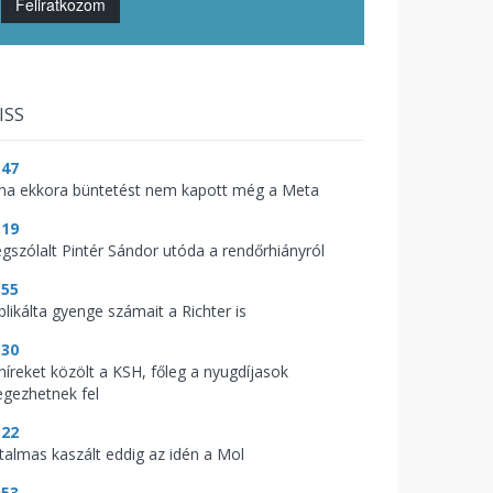
Feliratkozom
ISS
:47
ha ekkora büntetést nem kapott még a Meta
:19
gszólalt Pintér Sándor utóda a rendőrhiányról
:55
blikálta gyenge számait a Richter is
:30
 híreket közölt a KSH, főleg a nyugdíjasok
legezhetnek fel
:22
talmas kaszált eddig az idén a Mol
:53