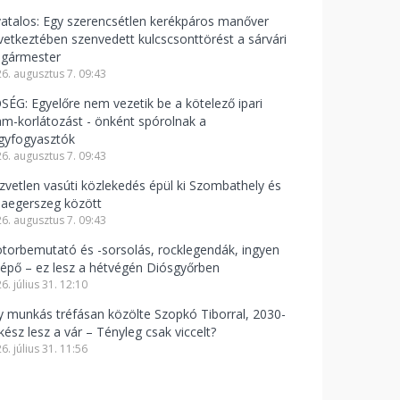
vatalos: Egy szerencsétlen kerékpáros manőver
vetkeztében szenvedett kulcscsonttörést a sárvári
lgármester
6. augusztus 7. 09:43
SÉG: Egyelőre nem vezetik be a kötelező ipari
am-korlátozást - önként spórolnak a
gyfogyasztók
6. augusztus 7. 09:43
zvetlen vasúti közlekedés épül ki Szombathely és
laegerszeg között
6. augusztus 7. 09:43
torbemutató és -sorsolás, rocklegendák, ingyen
lépő – ez lesz a hétvégén Diósgyőrben
6. július 31. 12:10
y munkás tréfásan közölte Szopkó Tiborral, 2030-
kész lesz a vár – Tényleg csak viccelt?
6. július 31. 11:56