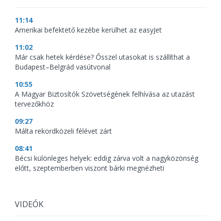
11:14
Amerikai befektető kezébe kerülhet az easyJet
11:02
Már csak hetek kérdése? Ősszel utasokat is szállíthat a
Budapest–Belgrád vasútvonal
10:55
A Magyar Biztosítók Szövetségének felhívása az utazást
tervezőkhöz
09:27
Málta rekordközeli félévet zárt
08:41
Bécsi különleges helyek: eddig zárva volt a nagyközönség
előtt, szeptemberben viszont bárki megnézheti
VIDEÓK