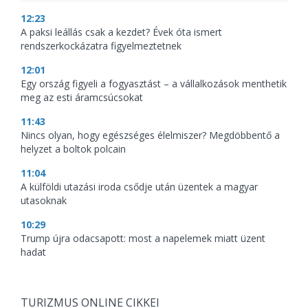
12:23
A paksi leállás csak a kezdet? Évek óta ismert
rendszerkockázatra figyelmeztetnek
12:01
Egy ország figyeli a fogyasztást – a vállalkozások menthetik
meg az esti áramcsúcsokat
11:43
Nincs olyan, hogy egészséges élelmiszer? Megdöbbentő a
helyzet a boltok polcain
11:04
A külföldi utazási iroda csődje után üzentek a magyar
utasoknak
10:29
Trump újra odacsapott: most a napelemek miatt üzent
hadat
TURIZMUS ONLINE CIKKEI