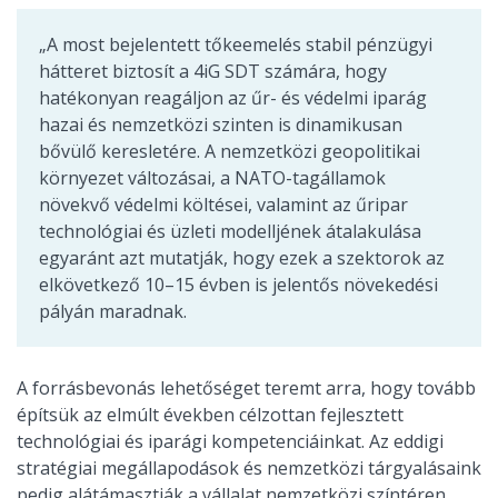
„A most bejelentett tőkeemelés stabil pénzügyi
hátteret biztosít a 4iG SDT számára, hogy
hatékonyan reagáljon az űr- és védelmi iparág
hazai és nemzetközi szinten is dinamikusan
bővülő keresletére. A nemzetközi geopolitikai
környezet változásai, a NATO-tagállamok
növekvő védelmi költései, valamint az űripar
technológiai és üzleti modelljének átalakulása
egyaránt azt mutatják, hogy ezek a szektorok az
elkövetkező 10–15 évben is jelentős növekedési
pályán maradnak.
A forrásbevonás lehetőséget teremt arra, hogy tovább
építsük az elmúlt években célzottan fejlesztett
technológiai és iparági kompetenciáinkat. Az eddigi
stratégiai megállapodások és nemzetközi tárgyalásaink
pedig alátámasztják a vállalat nemzetközi színtéren