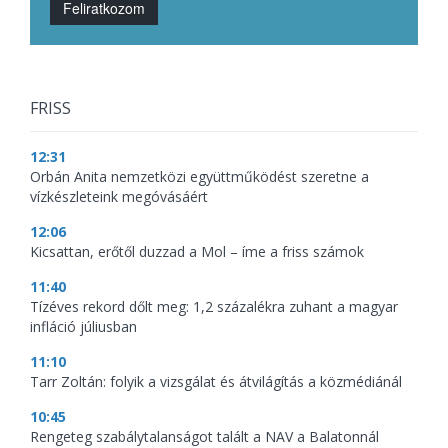
Feliratkozom
FRISS
12:31
Orbán Anita nemzetközi együttműködést szeretne a
vízkészleteink megóvásáért
12:06
Kicsattan, erőtől duzzad a Mol – íme a friss számok
11:40
Tízéves rekord dőlt meg: 1,2 százalékra zuhant a magyar
infláció júliusban
11:10
Tarr Zoltán: folyik a vizsgálat és átvilágítás a közmédiánál
10:45
Rengeteg szabálytalanságot talált a NAV a Balatonnál