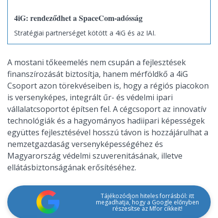
4iG: rendeződhet a SpaceCom-adósság
Stratégiai partnerséget kötött a 4iG és az IAI.
A mostani tőkeemelés nem csupán a fejlesztések
finanszírozását biztosítja, hanem mérföldkő a 4iG
Csoport azon törekvéseiben is, hogy a régiós piacokon
is versenyképes, integrált űr- és védelmi ipari
vállalatcsoportot építsen fel. A cégcsoport az innovatív
technológiák és a hagyományos hadiipari képességek
együttes fejlesztésével hosszú távon is hozzájárulhat a
nemzetgazdaság versenyképességéhez és
Magyarország védelmi szuverenitásának, illetve
ellátásbiztonságának erősítéséhez.
Tájékozódjon hiteles forrásból: itt
megadhatja, hogy a Google előnyben
részesítse az Mfor cikkeit!