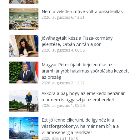
Nem a véletlen műve volt a paksi leállás
2026. augusztus 6. 13:21
Jóváhagyták: kész a Tisza-kormány
jelentése, Orbán Anitán a sor
2026. augusztus 4. 06:58
Magyar Péter újabb bejelentése az
áramhiányról: hatalmas spórolásba kezdett
az ország
2026. augusztus 2. 12:37
Akkora a baj, hogy az emelkedő benzinár
már nem is aggasztja az embereket
2026. augusztus 1. 05:56
Ezt jó lenne elkerülni, de így néz ki a
vészforgatókönyv, ha már nem bírja a
villamosenergia-rendszer
2026. július 31. 16:10