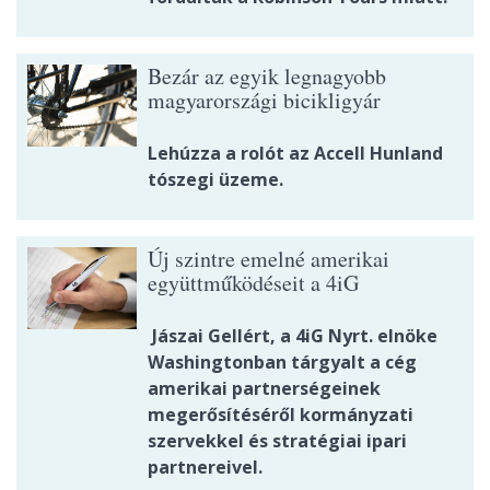
Bezár az egyik legnagyobb
magyarországi bicikligyár
Lehúzza a rolót az Accell Hunland
tószegi üzeme.
Új szintre emelné amerikai
együttműködéseit a 4iG
Jászai Gellért, a 4iG Nyrt. elnöke
Washingtonban tárgyalt a cég
amerikai partnerségeinek
megerősítéséről kormányzati
szervekkel és stratégiai ipari
partnereivel.