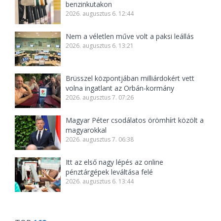
benzinkutakon
2026. augusztus 6. 12:44
Nem a véletlen műve volt a paksi leállás
2026. augusztus 6. 13:21
Brüsszel központjában milliárdokért vett
volna ingatlant az Orbán-kormány
2026. augusztus 7. 07:26
Magyar Péter csodálatos örömhírt közölt a
magyarokkal
2026. augusztus 7. 06:38
Itt az első nagy lépés az online
pénztárgépek leváltása felé
2026. augusztus 6. 13:44