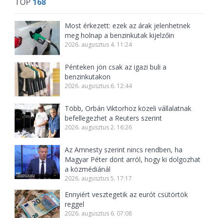
TOP
168
Most érkezett: ezek az árak jelenhetnek
meg holnap a benzinkutak kijelzőin
2026. augusztus 4. 11:24
Pénteken jön csak az igazi buli a
benzinkutakon
2026. augusztus 6. 12:44
Több, Orbán Viktorhoz közeli vállalatnak
befellegezhet a Reuters szerint
2026. augusztus 2. 16:26
Az Amnesty szerint nincs rendben, ha
Magyar Péter dönt arról, hogy ki dolgozhat
a közmédiánál
2026. augusztus 5. 17:17
Ennyiért vesztegetik az eurót csütörtök
reggel
2026. augusztus 6. 07:08