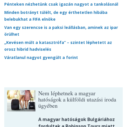
Pénteken nézhetünk csak igazán nagyot a tankolásnál
Minden botrányt túlélt, de egy érthetetlen hibába
belebukhat a FIFA elnöke
Van egy szerencse is a paksi leállásban, aminek az ipar
örülhet
„Kevésen múlt a katasztrófa” – szintet léphetett az
orosz hibrid hadviselés
Váratlanul nagyot gyengült a forint
Nem léphetnek a magyar
hatóságok a külföldi utazási iroda
ügyében
A magyar hatóságok Bulgáriához
fordultak a Robinson Tours miatt.