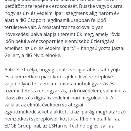
betöltött szerepének erősödését. Büszke vagyok arra,
hogy az űr- és védelmi ipari szegmens alig három év
alatt a 4iG Csoport legdinamikusabban fejlődő
területévé vált. A mostani tranzakcióval olyan
növekedési pálya alapjait teremtjük meg, amely rövid
időn belül a cégcsoport legjelentősebb üzletágává
emelheti az űr- és védelmi ipart.” – hangsúlyozta Jászai
Gellért, a 4iG Nyrt. elnöke.
A 4iG SDT célja, hogy globális szolgáltatásokat nyújtó
és a nemzetközi piacokon is jelen lévő szereplővé
váljon olyan területeken, mint a műholdgyártás és
‑üzemeltetés, a dróngyártás, a drónvédelem, valamint a
klasszikus és digitális védelmi ipari megoldások. A
vállalat az elmúlt években stratégiai
együttműködéseket alakított ki az iparág meghatározó
nemzetközi szereplőivel, köztük a Rheinmetall-lal, az
EDGE Group-pal, az L3Harris Technologies-zal, az