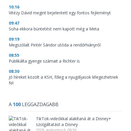
10:16
Vitézy Dávid megint bejelentett egy fontos fejleményt
09:47
Soha ekkora büntetést nem kapott még a Meta
09:19
Megszólalt Pintér Sándor utóda a rendőrhiányról
08:55
Publikálta gyenge számait a Richter is
08:30
Jó híreket közölt a KSH, főleg a nyugdíjasok lélegezhetnek
fel
A
100
LEGGAZDAGABB
TikTok-videókkal alakítaná át a Disney+
szolgáltatást a Disney
2026. augusztus 6. 09:30