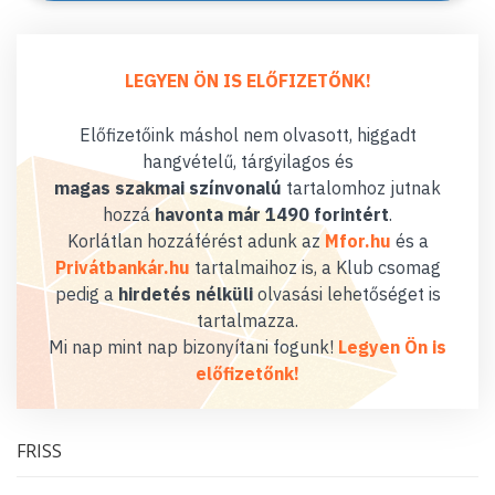
LEGYEN ÖN IS ELŐFIZETŐNK!
Előfizetőink máshol nem olvasott, higgadt
hangvételű, tárgyilagos és
magas szakmai színvonalú
tartalomhoz jutnak
hozzá
havonta már 1490 forintért
.
Korlátlan hozzáférést adunk az
Mfor.hu
és a
Privátbankár.hu
tartalmaihoz is, a Klub csomag
pedig a
hirdetés nélküli
olvasási lehetőséget is
tartalmazza.
Mi nap mint nap bizonyítani fogunk!
Legyen Ön is
előfizetőnk!
FRISS