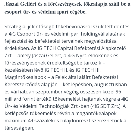
Jászai Gellért és a főrészvényesek tőkealapja száll be a
csoport űr- és védelmi ipari cégébe.
Stratégiai jelentőségű tőkebevonásról született döntés
a 4iG Csoport űr- és védelmi ipari holdingvállalatának
fejlesztési és befektetési terveinek megvalósítása
érdekében. Az iG TECH Capital Befektetési Alapkezelő
Zrt. – amely Jászai Gellért, a 4iG Nyrt. elnökének és
főrészvényesének érdekeltségébe tartozik –
kezelésében lévő iG TECH II. és iG TECH III.
Magántőkealapok – a Felek által aláírt Befektetési
Keretszerződés alapján – két lépésben, augusztusban
és várhatóan szeptember végéig összesen közel 96
milliárd forint értékű tőkeemelést hajtanak végre a 4iG
Űr- és Védelmi Technológiák Zrt.-ben (4iG SDT Zrt.). A
kétlépcsős tőkeemelés révén a magántőkealapok
maximum 49 százalékos tulajdonrészt szerezhetnek a
társaságban.