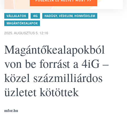
FOGLALJA LE HELYÉT MOST >>
VÁLLALATOK
4IG
HADÜGY, VÉDELEM, HONVÉDELEM
MAGÁNTŐKEALAPOK
2025. AUGUSZTUS 5. 12:16
Magántőkealapokból
von be forrást a 4iG –
közel százmilliárdos
üzletet kötöttek
mfor.hu