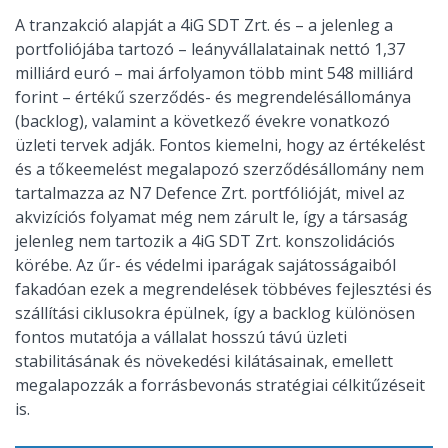
A tranzakció alapját a 4iG SDT Zrt. és – a jelenleg a
portfoliójába tartozó – leányvállalatainak nettó 1,37
milliárd euró – mai árfolyamon több mint 548 milliárd
forint – értékű szerződés- és megrendelésállománya
(backlog), valamint a következő évekre vonatkozó
üzleti tervek adják. Fontos kiemelni, hogy az értékelést
és a tőkeemelést megalapozó szerződésállomány nem
tartalmazza az N7 Defence Zrt. portfólióját, mivel az
akvizíciós folyamat még nem zárult le, így a társaság
jelenleg nem tartozik a 4iG SDT Zrt. konszolidációs
körébe. Az űr- és védelmi iparágak sajátosságaiból
fakadóan ezek a megrendelések többéves fejlesztési és
szállítási ciklusokra épülnek, így a backlog különösen
fontos mutatója a vállalat hosszú távú üzleti
stabilitásának és növekedési kilátásainak, emellett
megalapozzák a forrásbevonás stratégiai célkitűzéseit
is.