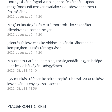
Hortay Olivér elfogadta Bóka János felkérését - újabb
megafonos influenszer csatlakozik a Fidesz parlamenti
frakciójához
2026. augusztus 7. 11:20
Megfúrt kipufogók és visító motorok - közlekedőket
ellenőriznek Szombathelyen
2026. augusztus 7. 11:20
Jelentős fejlesztések kezdődnek a véneki táborban és
kempingben - uniós támogatással
2026. augusztus 7. 11:20
Motorbemutató és -sorsolás, rocklegendák, ingyen belépő
– ez lesz a hétvégén Diósgyőrben
2026. július 31. 12:10
Egy munkás tréfásan közölte Szopkó Tiborral, 2030-ra kész
lesz a vár – Tényleg csak viccelt?
2026. július 31. 11:56
PIAC&PROFIT CIKKEI