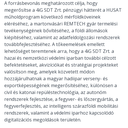
A forrásbevonás meghatározott célja, hogy
megerősítse a 4iG SDT Zrt. pénzügyi hátterét a HUSAT
műholdprogram következő mérföldköveinek
eléréséhez, a martonvásári REMTECH gyár termelési
tevékenységének bővítéséhez, a földi állomások
kiépítéséhez, valamint az adatfeldolgozási rendszerek
továbbfejlesztéséhez. A tőkeemelések emellett
lehetőséget teremtenek arra, hogy a 4iG SDT Zrt. a
hazai és nemzetközi védelmi iparban további célzott
befektetéseket, akvizíciókat és stratégiai projekteket
valósítson meg, amelyek közvetett módon
hozzájárulhatnak a magyar hadiipar verseny- és
exportképességének megerősítéséhez, különösen a
civil és katonai repüléstechnológia, az autonóm
rendszerek fejlesztése, a fegyver- és lőszergyártás, a
fegyverfejlesztés, az intelligens szárazföldi mobilitási
rendszerek, valamint a védelmi iparhoz kapcsolódó
digitalizációs megoldások területén.