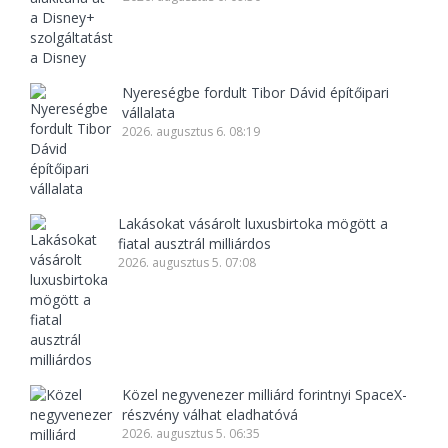
Nyereségbe fordult Tibor Dávid építőipari
vállalata
2026. augusztus 6. 08:19
Lakásokat vásárolt luxusbirtoka mögött a
fiatal ausztrál milliárdos
2026. augusztus 5. 07:08
Közel negyvenezer milliárd forintnyi SpaceX-
részvény válhat eladhatóvá
2026. augusztus 5. 06:35