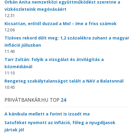
Orbán Anita nemzetközi együttműködést szeretne a
vízkészleteink megóvásáért
12:31
Kicsattan, erőtől duzzad a Mol – íme a friss számok
12:06
Tízéves rekord dőlt meg: 1,2 százalékra zuhant a magyar
infláció júliusban
11:40
Tarr Zoltán: folyik a vizsgálat és átvilágítás a
közmédiánál
11:10
Rengeteg szabálytalanságot talált a NAV a Balatonnál
10:45
PRIVÁTBANKÁR.HU TOP
24
A kánikula mellett a forint is izzadt ma
Satuféket nyomott az infláció, főleg a nyugdíjasok
jártak jól