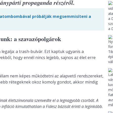
ánypárti propaganda részéről.
atombombával próbálják megsemmisíteni a
yunk: a szavazópolgárok
legalja: a trash-bulvár. Ezt kaptuk ugyanis a
kből, hogy ennél nincs lejjebb, sajnos az élet erre
 állam nem képes működtetni az alapvető rendszereket,
sebb rétegeknek okoz komoly gondot, akkor mindig
nak életszínvonala szenvedte el a legnagyobb csorbát. A
ó infláció kimutathatóan a Fidesz bázisát érinti a leginkább.