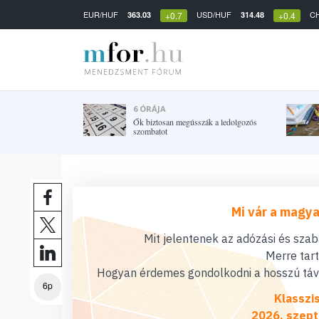
EUR/HUF
USD/HUF
C
363.03
314.48
+0.7
+0.4
6 ÓRÁJA
Ők biztosan megússzák a ledolgozós
szombatot
Mi vár a magya
Mit jelentenek az adózási és sza
Merre tar
Hogyan érdemes gondolkodni a hosszú távú
6p
Klasszi
2026. szept