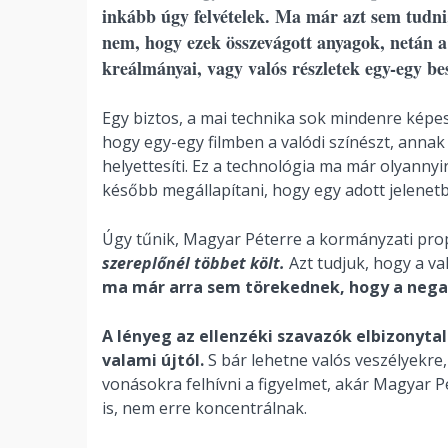
inkább úgy felvételek. Ma már azt sem tudni, 
nem, hogy ezek összevágott anyagok, netán a
kreálmányai, vagy valós részletek egy-egy bes
Egy biztos, a mai technika sok mindenre képe
hogy egy-egy filmben a valódi színészt, anna
helyettesíti. Ez a technológia ma már olyanny
később megállapítani, hogy egy adott jelenetb
Úgy tűnik, Magyar Péterre a kormányzati p
szereplőnél többet költ.
Azt tudjuk, hogy a v
ma már arra sem törekednek, hogy a nega
A lényeg az ellenzéki szavazók elbizonyta
valami újtól.
S bár lehetne valós veszélyekre
vonásokra felhívni a figyelmet, akár Magyar P
is, nem erre koncentrálnak.