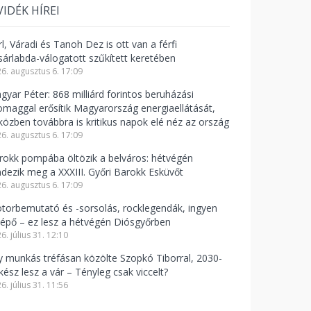
VIDÉK HÍREI
l, Váradi és Tanoh Dez is ott van a férfi
sárlabda-válogatott szűkített keretében
6. augusztus 6. 17:09
gyar Péter: 868 milliárd forintos beruházási
omaggal erősítik Magyarország energiaellátását,
közben továbbra is kritikus napok elé néz az ország
6. augusztus 6. 17:09
rokk pompába öltözik a belváros: hétvégén
ndezik meg a XXXIII. Győri Barokk Esküvőt
6. augusztus 6. 17:09
torbemutató és -sorsolás, rocklegendák, ingyen
lépő – ez lesz a hétvégén Diósgyőrben
6. július 31. 12:10
y munkás tréfásan közölte Szopkó Tiborral, 2030-
kész lesz a vár – Tényleg csak viccelt?
6. július 31. 11:56