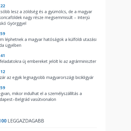
:22
csóbb lesz a zöldség és a gyümölcs, de a magyar
koricaföldek nagy része megsemmisült – Interjú
skó Györggyel
:59
m léphetnek a magyar hatóságok a külföldi utazási
oda ügyében
:41
feladatokra új embereket jelölt ki az agrárminiszter
:12
zár az egyik legnagyobb magyarországi bicikligyár
:59
gvan, mikor indulhat el a személyszállítás a
dapest–Belgrád vasútvonalon
100
LEGGAZDAGABB