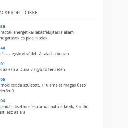
AC&PROFIT CIKKEI
:56
radtak energetikai lakásfelújításra állami
mogatások és piaci hitelek
:44
mét az egykori védett ár alatt a benzin
:01
ik az eső a Duna vízgyűjtő területén
:06
rnöki csoda született, 110 emelet magas úszó
élerőmű
:06
gendás, tisztán elektromos autó érkezik, 8 millió
int lesz az ára