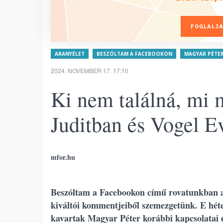
FOGLALJA
ARANYÉLET
BESZÓLTAM A FACEBOOKON
MAGYAR PÉTE
2024. NOVEMBER 17. 17:10
Ki nem találná, mi 
Juditban és Vogel E
mfor.hu
Beszóltam a Facebookon című rovatunkban a 
kiváltói kommentjeiből szemezgetünk. E hét
kavartak Magyar Péter korábbi kapcsolatai é