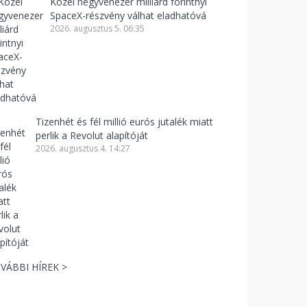
Közel negyvenezer milliárd forintnyi
SpaceX-részvény válhat eladhatóvá
2026. augusztus 5. 06:35
Tizenhét és fél millió eurós jutalék miatt
perlik a Revolut alapítóját
2026. augusztus 4. 14:27
VÁBBI HÍREK >