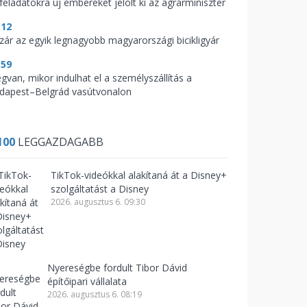
feladatokra új embereket jelölt ki az agrárminiszter
:12
zár az egyik legnagyobb magyarországi bicikligyár
:59
gvan, mikor indulhat el a személyszállítás a
dapest–Belgrád vasútvonalon
100
LEGGAZDAGABB
TikTok-videókkal alakítaná át a Disney+
szolgáltatást a Disney
2026. augusztus 6. 09:30
Nyereségbe fordult Tibor Dávid
építőipari vállalata
2026. augusztus 6. 08:19