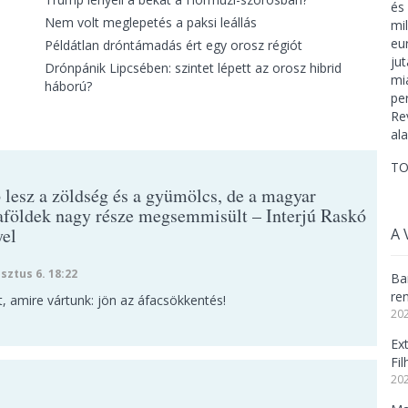
Nem volt meglepetés a paksi leállás
Példátlan dróntámadás ért egy orosz régiót
Drónpánik Lipcsében: szintet lépett az orosz hibrid
háború?
TO
 lesz a zöldség és a gyümölcs, de a magyar
aföldek nagy része megsemmisült – Interjú Raskó
el
A 
sztus 6. 18:22
Ba
re
, amire vártunk: jön az áfacsökkentés!
202
Ex
Fi
202