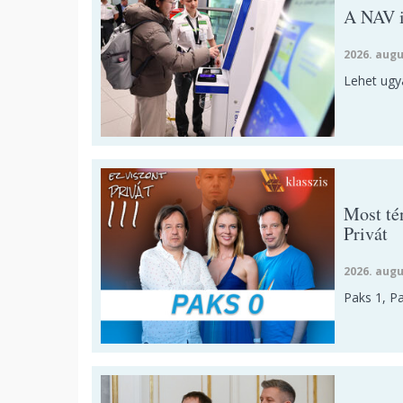
A NAV is
2026. augu
Lehet ugya
Most té
Privát
2026. augu
Paks 1, Pa