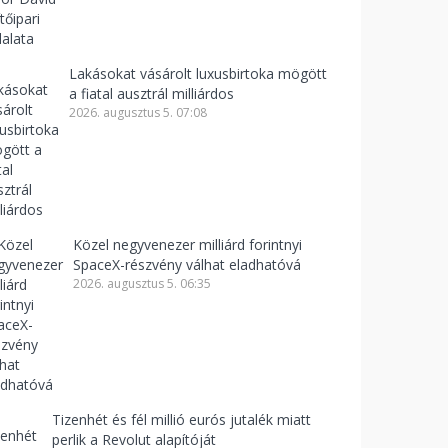
Lakásokat vásárolt luxusbirtoka mögött
a fiatal ausztrál milliárdos
2026. augusztus 5. 07:08
Közel negyvenezer milliárd forintnyi
SpaceX-részvény válhat eladhatóvá
2026. augusztus 5. 06:35
Tizenhét és fél millió eurós jutalék miatt
perlik a Revolut alapítóját