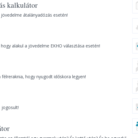
s kalkulátor
a jövedelme átalányadózás esetén!
, hogy alakul a jövedelme EKHO választása esetén!
 félreraknia, hogy nyugodt időskora legyen!
 jogosult!
átor