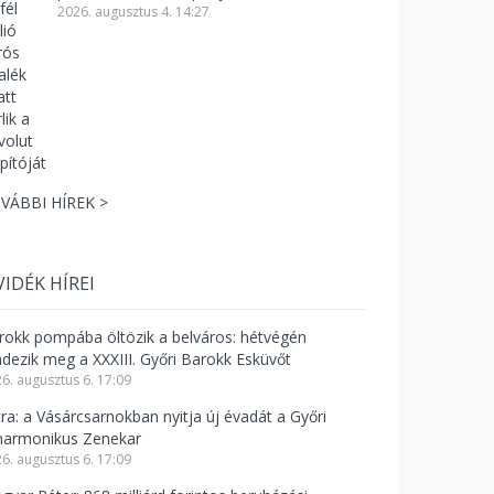
2026. augusztus 4. 14:27
VÁBBI HÍREK >
VIDÉK HÍREI
rokk pompába öltözik a belváros: hétvégén
ndezik meg a XXXIII. Győri Barokk Esküvőt
6. augusztus 6. 17:09
tra: a Vásárcsarnokban nyitja új évadát a Győri
lharmonikus Zenekar
6. augusztus 6. 17:09