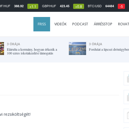
HF/HUF
GBP/HUF
BTC/USD
388.92
423.45
64484
+1.1
+0.8
-5
FRISS
VIDEÓK
PODCAST
ÁRRÉSSTOP
ROVA
3 ÓRÁJA
3 ÓRÁJA
Elárulta a kormány, hogyan érkezik a
Fordulat a lipcsei drónügybe
100 ezres iskolakezdési támogatás
i rezsiköltségét!