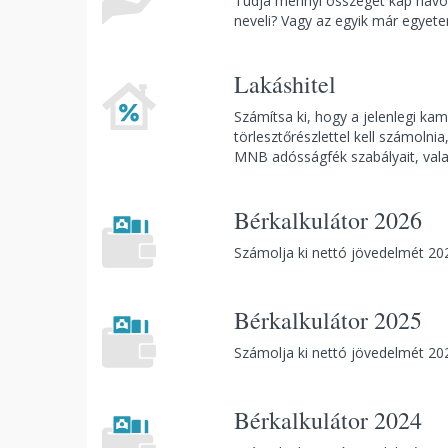
Tudja mennyi összeget kap havon
neveli? Vagy az egyik már egyete
Lakáshitel
Számítsa ki, hogy a jelenlegi k
törlesztőrészlettel kell számolnia
MNB adósságfék szabályait, valam
Bérkalkulátor 2026
Számolja ki nettó jövedelmét 202
Bérkalkulátor 2025
Számolja ki nettó jövedelmét 202
Bérkalkulátor 2024