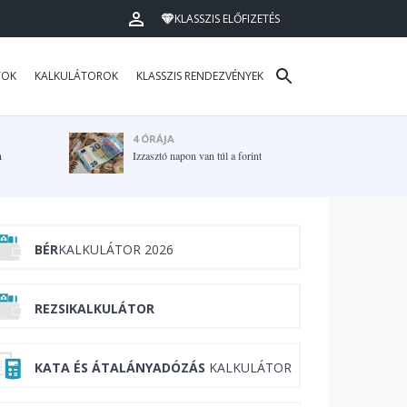
KLASSZIS ELŐFIZETÉS
TOK
KALKULÁTOROK
KLASSZIS RENDEZVÉNYEK
4 ÓRÁJA
n
Izzasztó napon van túl a forint
BÉR
KALKULÁTOR 2026
REZSIKALKULÁTOR
KATA ÉS ÁTALÁNYADÓZÁS
KALKULÁTOR