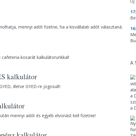
Új 
17
Be
olhatja, mennyi adót fizetne, ha a kisvállalati adót választaná.
16
Me
Bu
e cafeteria-kosarát kalkulátorunkkal!
A
 kalkulátor
YED, illetve GYED-re jogosult!
alkulátor
után mennyi adót és egyéb elvonást kell fizetnie!
ppénz kalkulátor