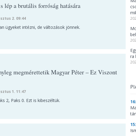
Ma
 lép a brutális forróság hatására
cs
mi
sztus 2. 09:44
202
n ügyeket intézni, de változások jönnek.
Mo
be
202
Eg
ra 
202
nyleg megmérettetik Magyar Péter – Ez Viszont
PI
sztus 1. 11:47
ks 2, Paks 0. Ezt is kibeszéltük.
16
Ma
tá
15
Is