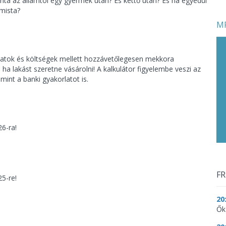
ta az államtól egy gyermek után? És kettő után? És ha egyedül
mista?
MF
amatok és költségek mellett hozzávetőlegesen mekkora
, ha lakást szeretne vásárolni! A kalkulátor figyelembe veszi az
int a banki gyakorlatot is.
6-ra!
FR
5-re!
20
Ők