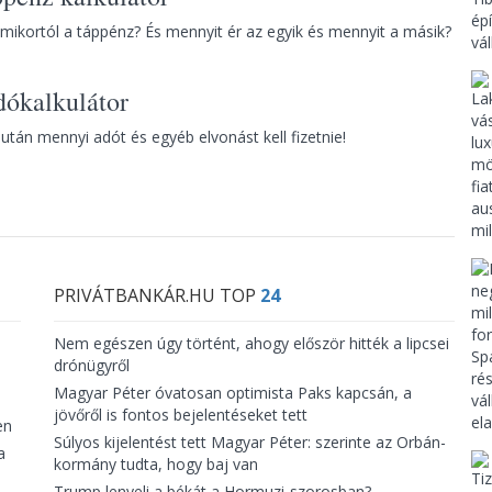
mikortól a táppénz? És mennyit ér az egyik és mennyit a másik?
dókalkulátor
után mennyi adót és egyéb elvonást kell fizetnie!
PRIVÁTBANKÁR.HU TOP
24
Nem egészen úgy történt, ahogy először hitték a lipcsei
drónügyről
Magyar Péter óvatosan optimista Paks kapcsán, a
jövőről is fontos bejelentéseket tett
en
Súlyos kijelentést tett Magyar Péter: szerinte az Orbán-
a
kormány tudta, hogy baj van
Trump lenyeli a békát a Hormuzi-szorosban?