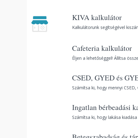
KIVA kalkulátor
Kalkulátorunk segítségével kiszám
Cafeteria kalkulátor
Éljen a lehetőséggel! Állítsa össz
CSED, GYED és GYES
Számítsa ki, hogy mennyi CSED, G
Ingatlan bérbeadási k
Számítsa ki, hogy lakása kiadása 
Betegszabadság és tá