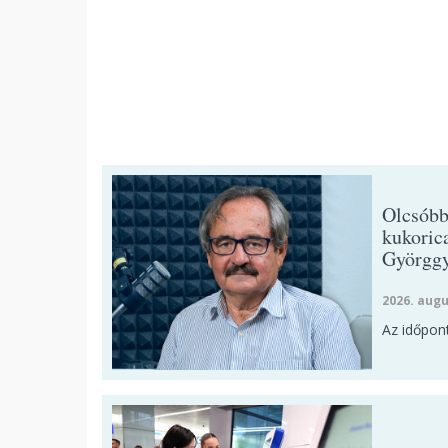
Olcsóbb
kukoric
Györggy
2026. augu
Az időpont