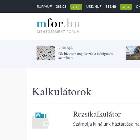
EUR/HUF
USD/HUF
C
363.03
314.48
+0.7
+0.4
2 ÓRÁJA
Ők biztosan megússzák a ledolgozós
szombatot
Kalkulátorok
Rezsikalkulátor
Számolja ki nálunk háztartása hav