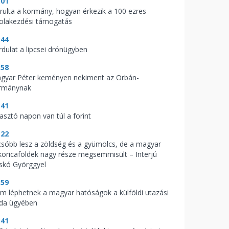
:01
árulta a kormány, hogyan érkezik a 100 ezres
kolakezdési támogatás
:44
rdulat a lipcsei drónügyben
:58
gyar Péter keményen nekiment az Orbán-
rmánynak
:41
zasztó napon van túl a forint
:22
csóbb lesz a zöldség és a gyümölcs, de a magyar
koricaföldek nagy része megsemmisült – Interjú
skó Györggyel
:59
m léphetnek a magyar hatóságok a külföldi utazási
oda ügyében
:41