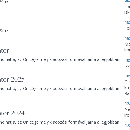
20
4-re!
El
is
19
Fo
3-ra!
18
Ma
átor
ko
molhatja, az Ön cége melyik adózási formával járna a legjobban.
18
Iz
18
átor 2025
Ol
ku
molhatja, az Ön cége melyik adózási formával járna a legjobban
Ra
17
Ne
átor 2024
ir
molhatja, az Ön cége melyik adózási formával járna a legjobban
17