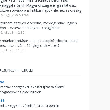
gyar Péter: 868 milliárd forintos beruházási
omaggal erősítik Magyarország energiaellátását,
közben továbbra is kritikus napok elé néz az ország
6. augusztus 6. 17:09
torbemutató és -sorsolás, rocklegendák, ingyen
lépő – ez lesz a hétvégén Diósgyőrben
6. július 31. 12:10
y munkás tréfásan közölte Szopkó Tiborral, 2030-
kész lesz a vár – Tényleg csak viccelt?
6. július 31. 11:56
AC&PROFIT CIKKEI
:56
radtak energetikai lakásfelújításra állami
mogatások és piaci hitelek
:44
mét az egykori védett ár alatt a benzin