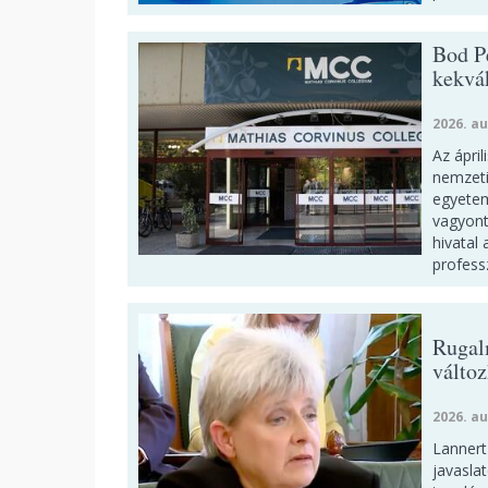
Bod P
kekvá
2026. au
Az ápril
nemzeti
egyetem
vagyont
hivatal 
profess
Rugal
válto
2026. au
Lannert 
javasla