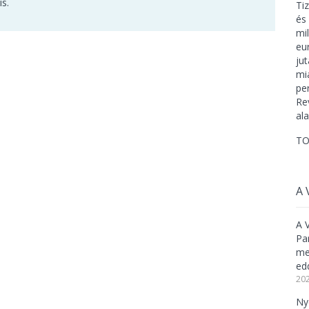
is.
TO
A 
A 
Pa
meg
ed
202
Ny