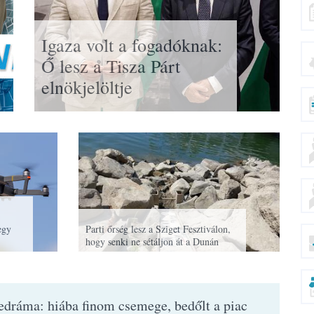
Igaza volt a fogadóknak:
Ő lesz a Tisza Párt
elnökjelöltje
egy
Parti őrség lesz a Sziget Fesztiválon,
hogy senki ne sétáljon át a Dunán
edráma: hiába finom csemege, bedőlt a piac