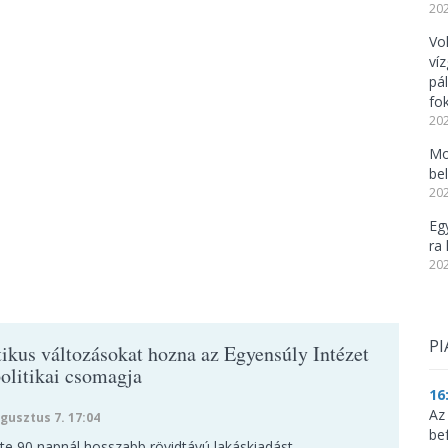
202
Vo
ví
pá
fo
202
Mo
be
202
Eg
ra 
202
PI
ikus változásokat hozna az Egyensúly Intézet
olitikai csomagja
16
Az
gusztus 7. 17:04
be
te 90 napnál hosszabb rövidtávú lakáskiadást