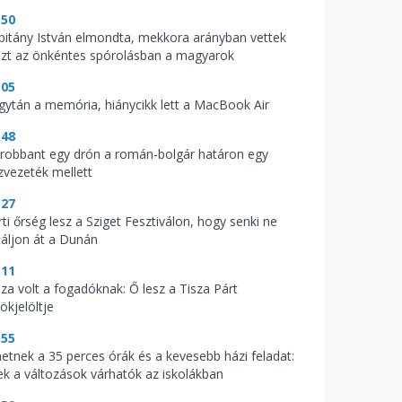
:50
pitány István elmondta, mekkora arányban vettek
szt az önkéntes spórolásban a magyarok
:05
gytán a memória, hiánycikk lett a MacBook Air
:48
lrobbant egy drón a román-bolgár határon egy
zvezeték mellett
:27
ti őrség lesz a Sziget Fesztiválon, hogy senki ne
táljon át a Dunán
:11
aza volt a fogadóknak: Ő lesz a Tisza Párt
ökjelöltje
:55
hetnek a 35 perces órák és a kevesebb házi feladat:
ek a változások várhatók az iskolákban