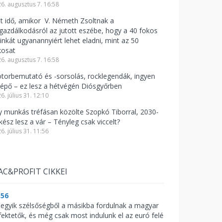
6. augusztus 7. 16:58
lt idő, amikor V. Németh Zsoltnak a
zgazdálkodásról az jutott eszébe, hogy a 40 fokos
linkát ugyanannyiért lehet eladni, mint az 50
kosat
6. augusztus 7. 16:58
torbemutató és -sorsolás, rocklegendák, ingyen
lépő – ez lesz a hétvégén Diósgyőrben
6. július 31. 12:10
y munkás tréfásan közölte Szopkó Tiborral, 2030-
kész lesz a vár – Tényleg csak viccelt?
6. július 31. 11:56
AC&PROFIT CIKKEI
:56
 egyik szélsőségből a másikba fordulnak a magyar
fektetők, és még csak most indulunk el az euró felé