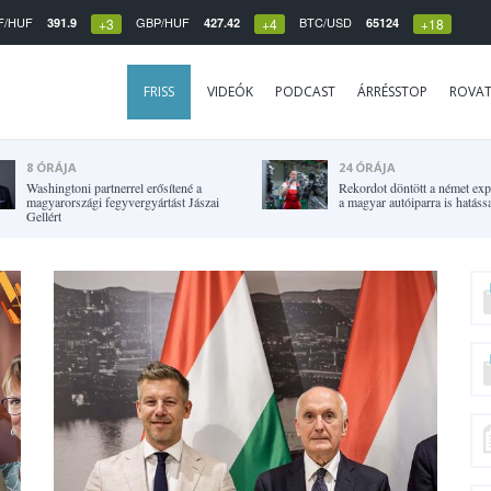
F/HUF
GBP/HUF
BTC/USD
391.9
427.42
65124
+3
+4
+18
FRISS
VIDEÓK
PODCAST
ÁRRÉSSTOP
ROVA
8 ÓRÁJA
24 ÓRÁJA
Washingtoni partnerrel erősítené a
Rekordot döntött a német expo
magyarországi fegyvergyártást Jászai
a magyar autóiparra is hatássa
Gellért