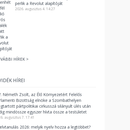
perlik a Revolut alapítóját
2026. augusztus 4. 14:27
VÁBBI HÍREK >
VIDÉK HÍREI
V. Németh Zsolt, az Élő Környezetért Felelős
rlamenti Bizottság elnöke a Szombathelyen
tartott pártpolitikai cirkusszá silányult ülés után
dig mindössze egyszer hívta össze a testületet
6. augusztus 7. 17:41
elvtanulás 2026: melyik nyelv hozza a legtöbbet?