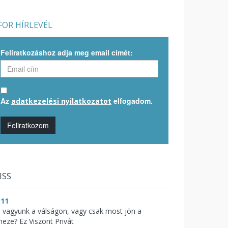
OR HÍRLEVÉL
Feliratkozáshoz adja meg email címét:
Az
elfogadom.
adatkezelési nyilatkozatot
Feliratkozom
ISS
:11
l vagyunk a válságon, vagy csak most jön a
heze? Ez Viszont Privát