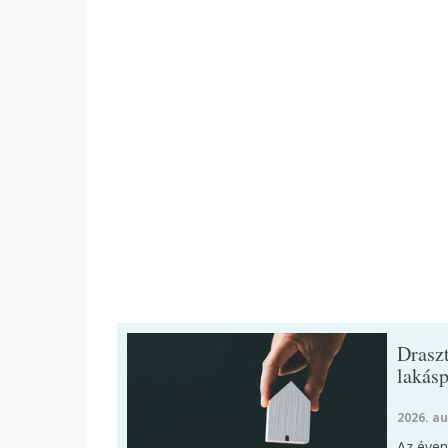
Draszt
lakásp
2026. au
Az éven