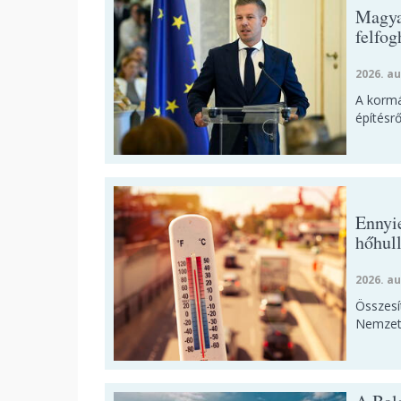
Magyar
felfog
2026. au
A kormá
építésrő
Ennyi
hőhul
2026. au
Összesí
Nemzet