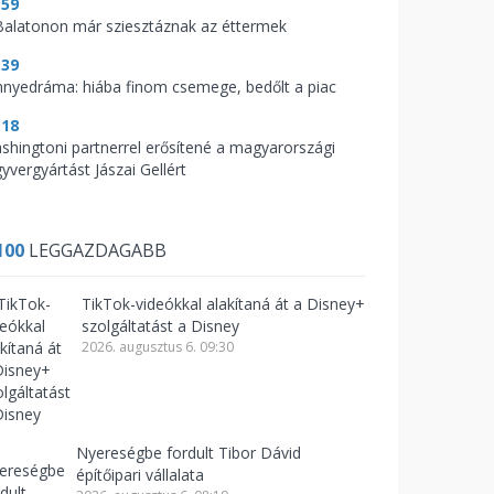
:59
Balatonon már sziesztáznak az éttermek
:39
nnyedráma: hiába finom csemege, bedőlt a piac
:18
shingtoni partnerrel erősítené a magyarországi
yvergyártást Jászai Gellért
100
LEGGAZDAGABB
TikTok-videókkal alakítaná át a Disney+
szolgáltatást a Disney
2026. augusztus 6. 09:30
Nyereségbe fordult Tibor Dávid
építőipari vállalata