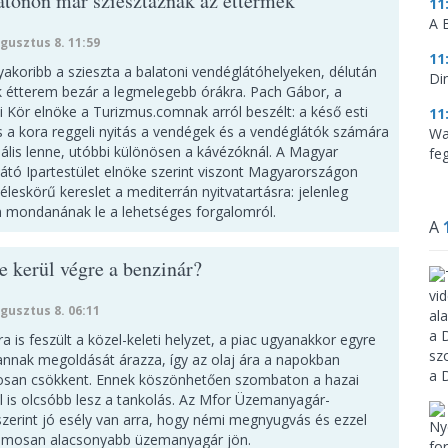
atonon már sziesztáznak az éttermek
11
A 
gusztus 8. 11:59
11
yakoribb a szieszta a balatoni vendéglátóhelyeken, délután
Di
 étterem bezár a legmelegebb órákra. Pach Gábor, a
i Kör elnöke a Turizmus.comnak arról beszélt: a késő esti
11
s a kora reggeli nyitás a vendégek és a vendéglátók számára
Wa
mális lenne, utóbbi különösen a kávézóknál. A Magyar
feg
átó Ipartestület elnöke szerint viszont Magyarországon
éleskörű kereslet a mediterrán nyitvatartásra: jelenleg
 mondanának le a lehetséges forgalomról.
A
e kerül végre a benzinár?
gusztus 8. 06:11
 is feszült a közel-keleti helyzet, a piac ugyanakkor egyre
annak megoldását árazza, így az olaj ára a napokban
osan csökkent. Ennek köszönhetően szombaton a hazai
l is olcsóbb lesz a tankolás. Az Mfor Üzemanyagár-
 szerint jó esély van arra, hogy némi megnyugvás és ezzel
amosan alacsonyabb üzemanyagár jön.