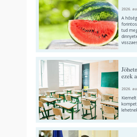
2026. au
A hőség
forinto
tud meg
dinnyet
visszae
Jöhetn
ezek a
2026. au
Kiemelt 
kompete
lehetne