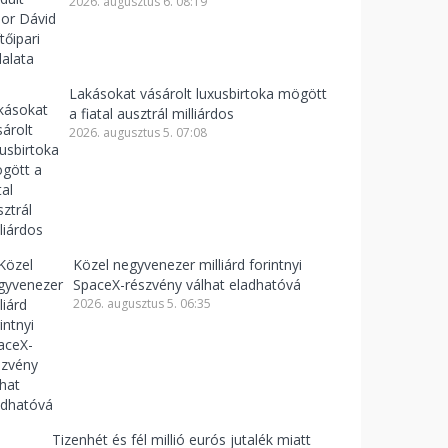
2026. augusztus 6. 08:19
Lakásokat vásárolt luxusbirtoka mögött
a fiatal ausztrál milliárdos
2026. augusztus 5. 07:08
Közel negyvenezer milliárd forintnyi
SpaceX-részvény válhat eladhatóvá
2026. augusztus 5. 06:35
Tizenhét és fél millió eurós jutalék miatt