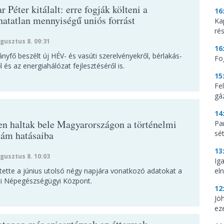
 Péter kitálalt: erre fogják költeni a
16
hatatlan mennyiségű uniós forrást
Ka
ré
gusztus 8. 09:31
16
nyfő beszélt új HÉV- és vasúti szerelvényekről, bérlakás-
Fo
l és az energiahálózat fejlesztéséről is.
15
Fe
gá
14
en haltak bele Magyarországon a történelmi
Par
lám hatásaiba
sé
13
gusztus 8. 10:03
Ig
tette a június utolsó négy napjára vonatkozó adatokat a
eln
i Népegészségügyi Központ.
12
Jö
ez