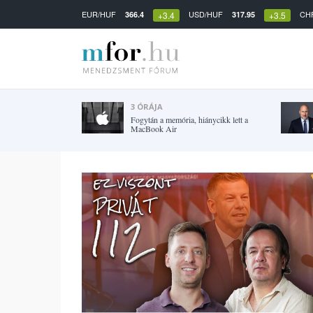
EUR/HUF
USD/HUF
CH
366.4
317.95
+3.4
+3.5
3 ÓRÁJA
Fogytán a memória, hiánycikk lett a
MacBook Air