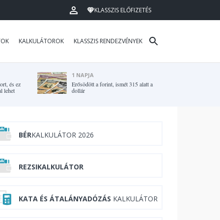
KLASSZIS ELŐFIZETÉS
TOK
KALKULÁTOROK
KLASSZIS RENDEZVÉNYEK
1 NAPJA
rt, és ez
Erősödött a forint, ismét 315 alatt a
l lehet
dollár
BÉR
KALKULÁTOR 2026
REZSIKALKULÁTOR
KATA ÉS ÁTALÁNYADÓZÁS
KALKULÁTOR