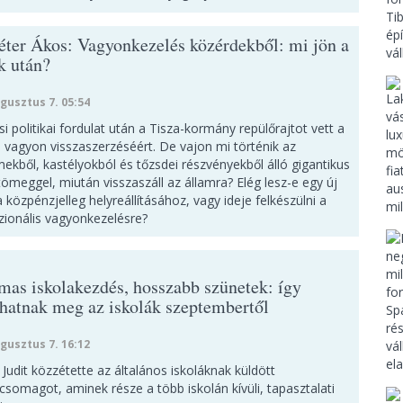
éter Ákos: Vagyonkezelés közérdekből: mi jön a
k után?
gusztus 7. 05:54
isi politikai fordulat után a Tisza-kormány repülőrajtot vett a
 vagyon visszaszerzéséért. De vajon mi történik az
ekből, kastélyokból és tőzsdei részvényekből álló gigantikus
ömeggel, miután visszaszáll az államra? Elég lesz-e egy új
a közpénzjelleg helyreállításához, vagy ideje felkészülni a
zionális vagyonkezelésre?
mas iskolakezdés, hosszabb szünetek: így
zhatnak meg az iskolák szeptembertől
gusztus 7. 16:12
Judit közzétette az általános iskoláknak küldött
tcsomagot, aminek része a több iskolán kívüli, tapasztalati