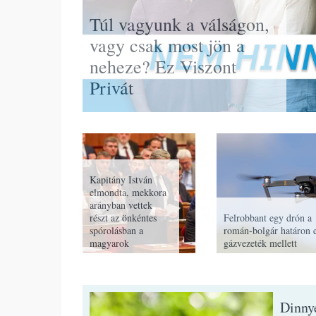
Túl vagyunk a válságon,
vagy csak most jön a
neheze? Ez Viszont
Privát
Kapitány István
elmondta, mekkora
arányban vettek
részt az önkéntes
Felrobbant egy drón a
spórolásban a
román-bolgár határon 
magyarok
gázvezeték mellett
Dinny