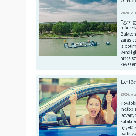
A Bal
2026. au
Egyre g
már sok
Balaton
zárás é
is opti
Vendégl
nincs sz
kevesen
Lejtőr
2026. au
Továbbra
inkább 
látvány
kutakná
figyelő
párhuz