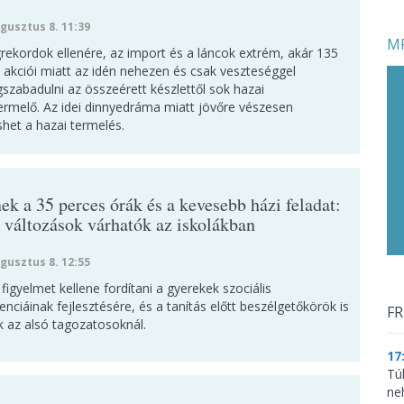
gusztus 8. 11:39
MF
rekordok ellenére, az import és a láncok extrém, akár 135
s akciói miatt az idén nehezen és csak veszteséggel
szabadulni az összeérett készlettől sok hazai
ermelő. Az idei dinnyedráma miatt jövőre vészesen
shet a hazai termelés.
ek a 35 perces órák és a kevesebb házi feladat:
 változások várhatók az iskolákban
gusztus 8. 12:55
figyelmet kellene fordítani a gyerekek szociális
nciáinak fejlesztésére, és a tanítás előtt beszélgetőkörök is
FR
k az alsó tagozatosoknál.
17
Tú
ne