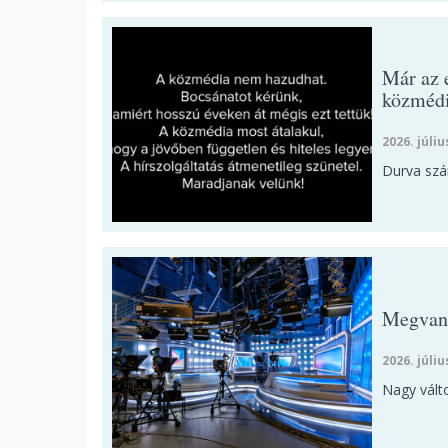
Már az 
közmédi
2026. júliu
Durva szá
Megvan,
2026. júliu
Nagy vált