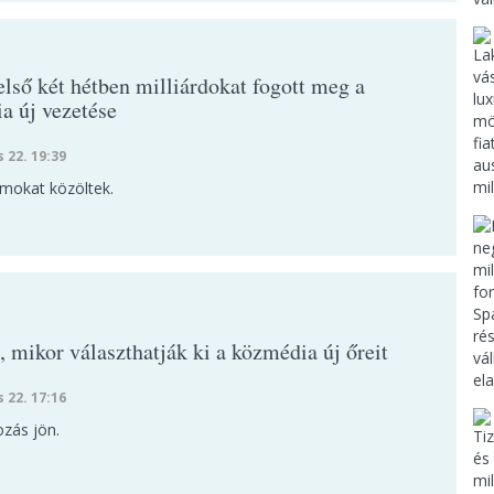
első két hétben milliárdokat fogott meg a
a új vezetése
s 22. 19:39
mokat közöltek.
 mikor választhatják ki a közmédia új őreit
s 22. 17:16
ozás jön.