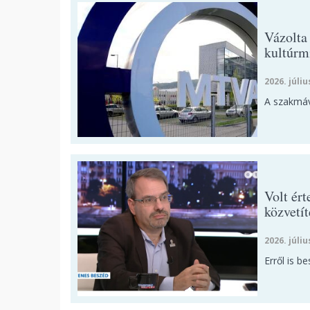
Vázolta
kultúrm
2026. júliu
A szakmáv
Volt ér
közvetít
2026. júliu
Erről is be