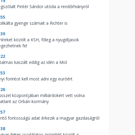
:19
gszólalt Pintér Sándor utóda a rendőrhiányról
:55
blikálta gyenge számait a Richter is
:30
 híreket közölt a KSH, főleg a nyugdíjasok
legezhetnek fel
:22
talmas kaszált eddig az idén a Mol
:53
nyi forintot kell most adni egy euróért
:26
üsszel központjában milliárdokért vett volna
gatlant az Orbán-kormány
:57
ntő fontosságú adat érkezik a magyar gazdaságról
:38
gyar Péter csodálatos örömhírt közölt a