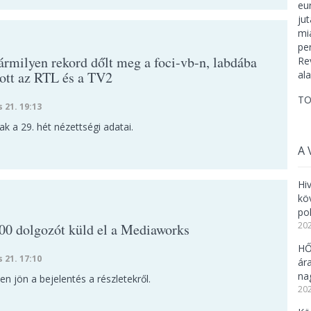
rmilyen rekord dőlt meg a foci-vb-n, labdába
ott az RTL és a TV2
TO
s 21. 19:13
tak a 29. hét nézettségi adatai.
A 
Hi
kö
po
202
00 dolgozót küld el a Mediaworks
HŐ
s 21. 17:10
ár
na
n jön a bejelentés a részletekről.
202