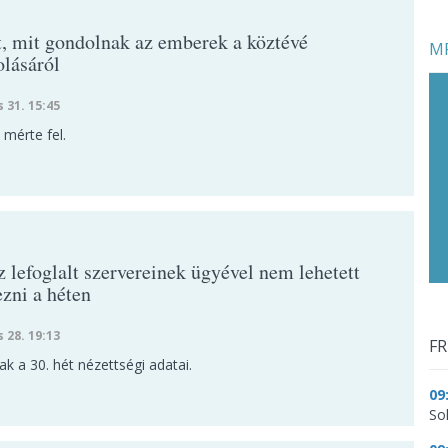
t, mit gondolnak az emberek a köztévé
MF
olásáról
s 31. 15:45
 mérte fel.
 lefoglalt szervereinek ügyével nem lehetett
ezni a héten
s 28. 19:13
FR
tak a 30. hét nézettségi adatai.
09
So