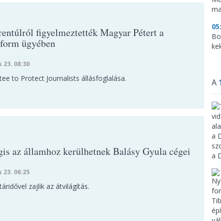
ma
05
rentúlról figyelmeztették Magyar Pétert a
Bo
form ügyében
ke
s 23. 08:30
e to Protect Journalists állásfoglalása.
A
is az államhoz kerülhetnek Balásy Gyula cégei
s 23. 06:25
áridővel zajlik az átvilágítás.