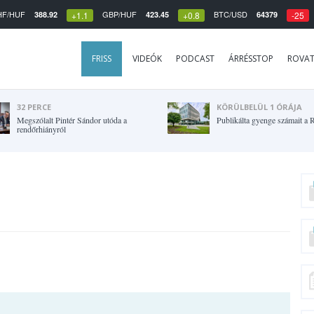
HF/HUF
GBP/HUF
BTC/USD
388.92
423.45
64379
+1.1
+0.8
-25
FRISS
VIDEÓK
PODCAST
ÁRRÉSSTOP
ROVA
32 PERCE
KÖRÜLBELÜL 1 ÓRÁJA
Megszólalt Pintér Sándor utóda a
Publikálta gyenge számait a R
rendőrhiányról