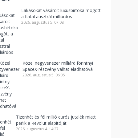
Lakásokat vásárolt luxusbirtoka mögött
a fiatal ausztrál milliárdos
2026. augusztus 5. 07:08
Közel negyvenezer milliárd forintnyi
SpaceX-részvény válhat eladhatóvá
2026. augusztus 5. 06:35
Tizenhét és fél millió eurós jutalék miatt
perlik a Revolut alapítóját
2026. augusztus 4. 14:27