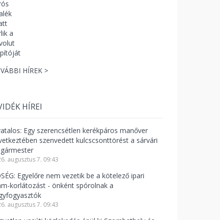
VÁBBI HÍREK >
VIDÉK HÍREI
vatalos: Egy szerencsétlen kerékpáros manőver
vetkeztében szenvedett kulcscsonttörést a sárvári
lgármester
6. augusztus 7. 09:43
SÉG: Egyelőre nem vezetik be a kötelező ipari
am-korlátozást - önként spórolnak a
gyfogyasztók
6. augusztus 7. 09:43