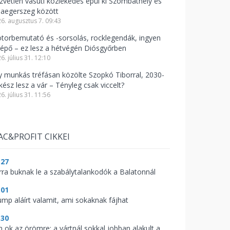
zvetlen vasúti közlekedés épül ki Szombathely és
laegerszeg között
6. augusztus 7. 09:43
torbemutató és -sorsolás, rocklegendák, ingyen
lépő – ez lesz a hétvégén Diósgyőrben
6. július 31. 12:10
y munkás tréfásan közölte Szopkó Tiborral, 2030-
kész lesz a vár – Tényleg csak viccelt?
6. július 31. 11:56
AC&PROFIT CIKKEI
:27
rra buknak le a szabálytalankodók a Balatonnál
:01
ump aláírt valamit, ami sokaknak fájhat
:30
n ok az örömre: a vártnál sokkal jobban alakult a