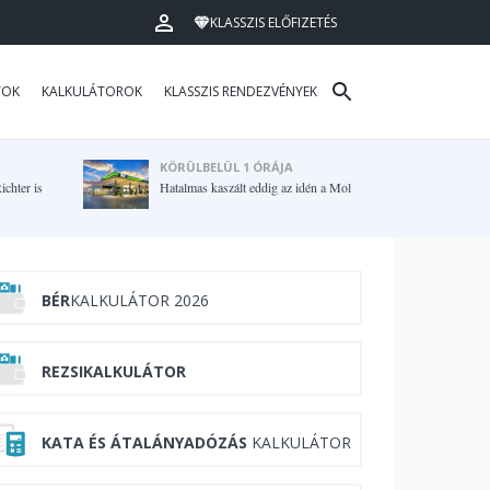
KLASSZIS ELŐFIZETÉS
TOK
KALKULÁTOROK
KLASSZIS RENDEZVÉNYEK
KÖRÜLBELÜL 1 ÓRÁJA
ichter is
Hatalmas kaszált eddig az idén a Mol
BÉR
KALKULÁTOR 2026
REZSIKALKULÁTOR
KATA ÉS ÁTALÁNYADÓZÁS
KALKULÁTOR