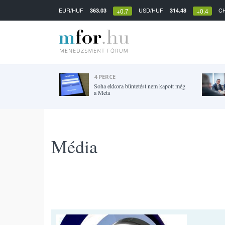
EUR/HUF
USD/HUF
C
363.03
314.48
+0.7
+0.4
4 PERCE
Soha ekkora büntetést nem kapott még
a Meta
Média