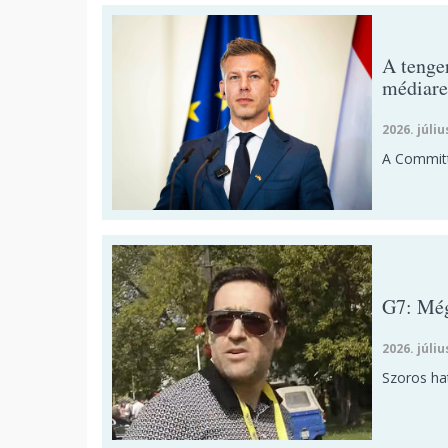
A tenge
médiare
2026. júliu
A Committe
G7: Még
2026. júliu
Szoros hat