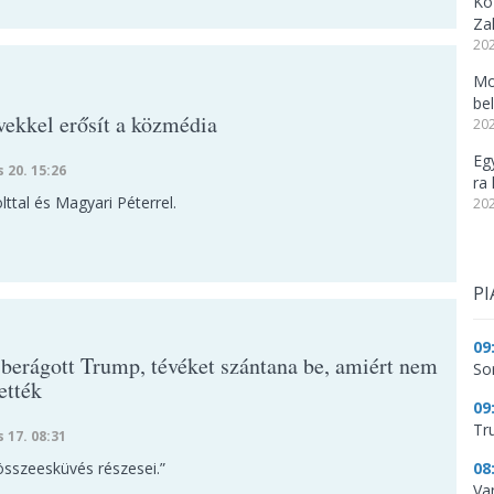
Kö
Za
202
Mo
be
ekkel erősít a közmédia
202
Eg
s 20. 15:26
ra 
ttal és Magyari Péterrel.
202
PI
09
berágott Trump, tévéket szántana be, amiért nem
So
ették
09
Tr
s 17. 08:31
összeesküvés részesei.”
08
Va