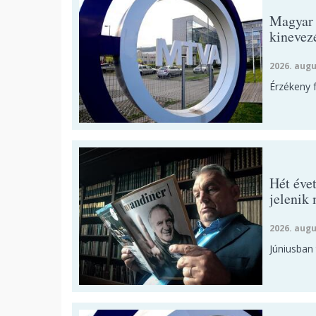
Magyar 
kinevez
2026. augu
Érzékeny 
Hét éve
jelenik
2026. augu
Júniusban 