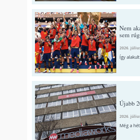
Nem aká
sem rúg
2026. júliu
Így alakul
Újabb 2
2026. júliu
Még a héte