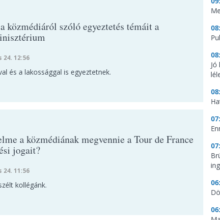
09
Me
 a közmédiáról szóló egyeztetés témáit a
08
inisztérium
Pu
08
s 24. 12:56
Jó
al és a lakossággal is egyeztetnek.
lé
08
Ha
07
En
telme a közmédiának megvennie a Tour de France
07
ési jogait?
Br
in
s 24. 11:56
06
szélt kollégánk.
Dö
06
Ma