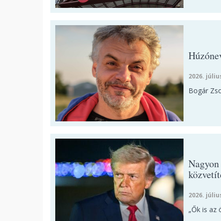
Húzónev
2026. júliu
Bogár Zsol
Nagyon 
közvetít
2026. júliu
„Ők is az 