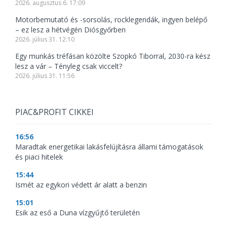
2026. augusztus 6. 17:09
Motorbemutató és -sorsolás, rocklegendák, ingyen belépő
– ez lesz a hétvégén Diósgyőrben
2026. július 31. 12:10
Egy munkás tréfásan közölte Szopkó Tiborral, 2030-ra kész
lesz a vár – Tényleg csak viccelt?
2026. július 31. 11:56
PIAC&PROFIT CIKKEI
16:56
Maradtak energetikai lakásfelújításra állami támogatások
és piaci hitelek
15:44
Ismét az egykori védett ár alatt a benzin
15:01
Esik az eső a Duna vízgyűjtő területén