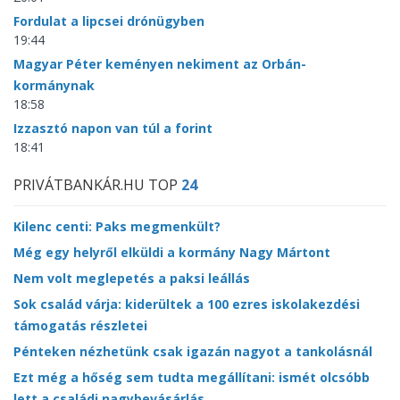
Fordulat a lipcsei drónügyben
19:44
Magyar Péter keményen nekiment az Orbán-
kormánynak
18:58
Izzasztó napon van túl a forint
18:41
PRIVÁTBANKÁR.HU TOP
24
Kilenc centi: Paks megmenkült?
Még egy helyről elküldi a kormány Nagy Mártont
Nem volt meglepetés a paksi leállás
Sok család várja: kiderültek a 100 ezres iskolakezdési
támogatás részletei
Pénteken nézhetünk csak igazán nagyot a tankolásnál
Ezt még a hőség sem tudta megállítani: ismét olcsóbb
lett a családi nagybevásárlás