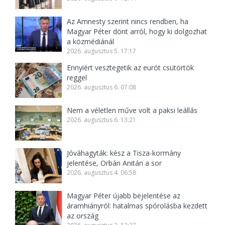
Az Amnesty szerint nincs rendben, ha
Magyar Péter dönt arról, hogy ki dolgozhat
a közmédiánál
2026. augusztus 5. 17:17
Ennyiért vesztegetik az eurót csütörtök
reggel
2026. augusztus 6. 07:08
Nem a véletlen műve volt a paksi leállás
2026. augusztus 6. 13:21
Jóváhagyták: kész a Tisza-kormány
jelentése, Orbán Anitán a sor
2026. augusztus 4. 06:58
Magyar Péter újabb bejelentése az
áramhiányról: hatalmas spórolásba kezdett
az ország