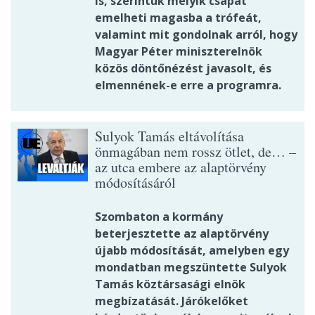
is, szerintük melyik csapat
emelheti magasba a trófeát,
valamint mit gondolnak arról, hogy
Magyar Péter miniszterelnök
közös döntőnézést javasolt, és
elmennének-e erre a programra.
Sulyok Tamás eltávolítása
önmagában nem rossz ötlet, de… –
az utca embere az alaptörvény
módosításáról
Szombaton a kormány
beterjesztette az alaptörvény
újabb módosítását, amelyben egy
mondatban megszüntette Sulyok
Tamás köztársasági elnök
megbízatását. Járókelőket