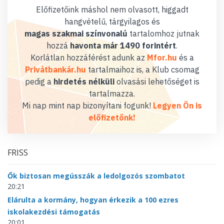
Előfizetőink máshol nem olvasott, higgadt
hangvételű, tárgyilagos és
magas szakmai színvonalú
tartalomhoz jutnak
hozzá
havonta már 1490 forintért
.
Korlátlan hozzáférést adunk az
Mfor.hu
és a
Privátbankár.hu
tartalmaihoz is, a Klub csomag
pedig a
hirdetés nélküli
olvasási lehetőséget is
tartalmazza.
Mi nap mint nap bizonyítani fogunk!
Legyen Ön is
előfizetőnk!
FRISS
Ők biztosan megússzák a ledolgozós szombatot
20:21
Elárulta a kormány, hogyan érkezik a 100 ezres
iskolakezdési támogatás
20:01