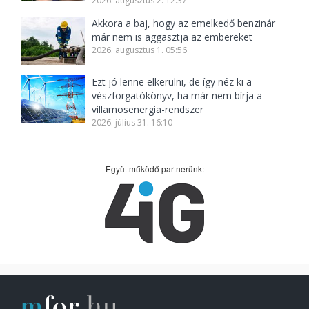
2026. augusztus 2. 12:37
Akkora a baj, hogy az emelkedő benzinár
már nem is aggasztja az embereket
2026. augusztus 1. 05:56
Ezt jó lenne elkerülni, de így néz ki a
vészforgatókönyv, ha már nem bírja a
villamosenergia-rendszer
2026. július 31. 16:10
Együttműködő partnerünk: