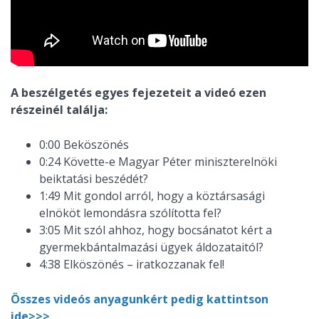
A beszélgetés egyes fejezeteit a videó ezen
részeinél találja:
0:00 Beköszönés
0:24 Követte-e Magyar Péter miniszterelnöki
beiktatási beszédét?
1:49 Mit gondol arról, hogy a köztársasági
elnököt lemondásra szólította fel?
3:05 Mit szól ahhoz, hogy bocsánatot kért a
gyermekbántalmazási ügyek áldozataitól?
4:38 Elköszönés – iratkozzanak fel!
Összes videós anyagunkért pedig kattintson
ide>>>