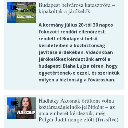
Budapest belvárosa katasztrófa –
kipakoltak a járókelők
A kormány július 20-tól 30 napos
fokozott rendőri ellenőrzést
rendelt el Budapest belső
kerületeiben a közbiztonság
javítása érdekében. Videónkban
járókelőket kérdeztünk arról a
budapesti Blaha Lujza téren, hogy
egyetértenek-e ezzel, és szerintük
milyen a biztonság a fővárosban.
Hadházy Ákosnak örültem volna
köztársaságielnök-jelöltként – az
utca emberét kérdeztük, még
Polgár Judit nemje előtt (frissítve)