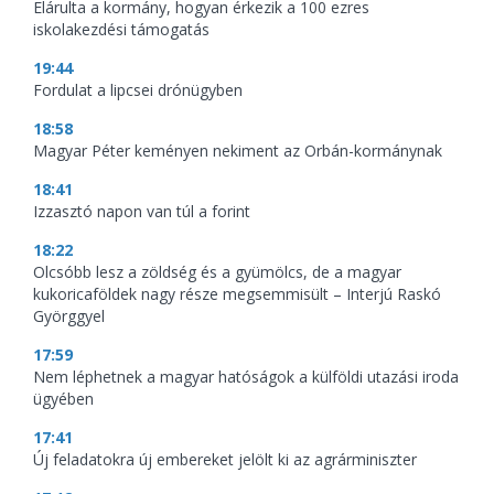
Elárulta a kormány, hogyan érkezik a 100 ezres
iskolakezdési támogatás
19:44
Fordulat a lipcsei drónügyben
18:58
Magyar Péter keményen nekiment az Orbán-kormánynak
18:41
Izzasztó napon van túl a forint
18:22
Olcsóbb lesz a zöldség és a gyümölcs, de a magyar
kukoricaföldek nagy része megsemmisült – Interjú Raskó
Györggyel
17:59
Nem léphetnek a magyar hatóságok a külföldi utazási iroda
ügyében
17:41
Új feladatokra új embereket jelölt ki az agrárminiszter