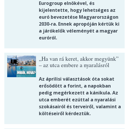
Eurogroup elnökével, és
kijelentette, hogy lehetséges az
euró bevezetése Magyarországon
2030-ra. Ennek apropóján kértük ki
a járókelők véleményét a magyar
euróról.
„Ha van rá keret, akkor megyünk”
– az utca embere a nyaralásról
Az áprilisi választások óta sokat
erősödött a forint, a napokban
pedig megérkezett a kánikula. Az
utca emberét ezúttal a nyaralási
szokásairól és terveiről, valamint a
költéseiről kérdeztük.