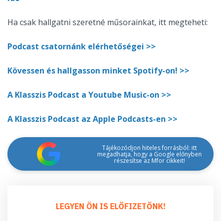
Ha csak hallgatni szeretné műsorainkat, itt megteheti:
Podcast csatornánk elérhetőségei >>
Kövessen és hallgasson minket Spotify-on! >>
A Klasszis Podcast a Youtube Music-on >>
A Klasszis Podcast az Apple Podcasts-en >>
Tájékozódjon hiteles forrásból: itt
megadhatja, hogy a Google előnyben
részesítse az Mfor cikkeit!
LEGYEN ÖN IS ELŐFIZETŐNK!