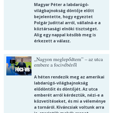
Magyar Péter a labdarúgó-
világbajnokság döntője előtt
bejelentette, hogy egyeztet
Polgár Judittal arról, vállalná-e a
köztársasági elnöki tisztséget.
Alig egy nappal később meg is
érkezett a válasz.
„Nagyon meglepődtem” – az utca
embere a focivébéről
A héten rendezik meg az amerikai
labdarúgó-világbajnokság
elődöntőit és döntőjét. Az utca
emberét arról kérdeztük, nézi-e a
közvetítéseket, és mi a véleménye
a tornáról. Kíváncsiak voltunk arra