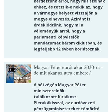
kérdeztünk arról, hogy mit szólnak
ehhez, és tetszik-e nekik az, hogy
a vármegye helyett visszajön a
megye elnevezés. Aziránt is
érdeklődtünk, hogy mi a
véleményük arról, hogy a
parlamenti képviselők
mandátumát három ciklusban, és
legfeljebb 12 évben korlátoznák.
Magyar Péter eurót akar 2030-ra –
de mit akar az utca embere?
A hétvégén Magyar Péter
miniszterelnök
találkozott Kiriákosz
Pierakákisszal, az euróövezeti
pénzügyminisztereket tömörítő