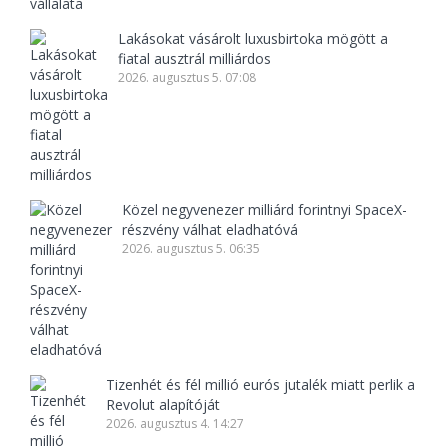
Lakásokat vásárolt luxusbirtoka mögött a
fiatal ausztrál milliárdos
2026. augusztus 5. 07:08
Közel negyvenezer milliárd forintnyi SpaceX-
részvény válhat eladhatóvá
2026. augusztus 5. 06:35
Tizenhét és fél millió eurós jutalék miatt perlik a
Revolut alapítóját
2026. augusztus 4. 14:27