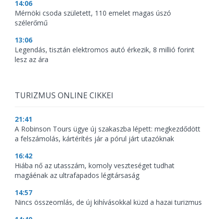
14:06
Mérnöki csoda született, 110 emelet magas úszó
szélerőmű
13:06
Legendás, tisztán elektromos autó érkezik, 8 millió forint
lesz az ára
TURIZMUS ONLINE CIKKEI
21:41
A Robinson Tours ügye új szakaszba lépett: megkezdődött
a felszámolás, kártérítés jár a pórul járt utazóknak
16:42
Hiába nő az utasszám, komoly veszteséget tudhat
magáénak az ultrafapados légitársaság
14:57
Nincs összeomlás, de új kihívásokkal küzd a hazai turizmus