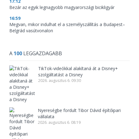
17:12
Bezár az egyik legnagyobb magyarországi bicikligyár
16:59
Megvan, mikor indulhat el a személyszállítás a Budapest–
Belgrád vasútvonalon
A
100
LEGGAZDAGABB
TikTok-videókkal alakítaná át a Disney+
szolgáltatást a Disney
2026. augusztus 6. 09:30
Nyereségbe fordult Tibor Dávid építőipari
vállalata
2026. augusztus 6. 08:19