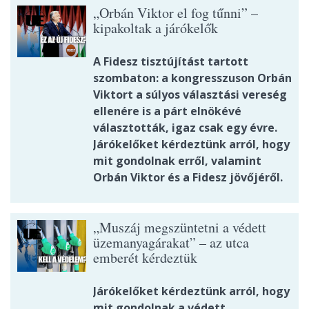
„Orbán Viktor el fog tűnni” –
kipakoltak a járókelők
A Fidesz tisztújítást tartott
szombaton: a kongresszuson Orbán
Viktort a súlyos választási vereség
ellenére is a párt elnökévé
választották, igaz csak egy évre.
Járókelőket kérdeztünk arról, hogy
mit gondolnak erről, valamint
Orbán Viktor és a Fidesz jövőjéről.
„Muszáj megszüntetni a védett
üzemanyagárakat” – az utca
emberét kérdeztük
Járókelőket kérdeztünk arról, hogy
mit gondolnak a védett