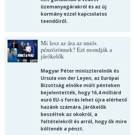
üzemanyagárakról és az új
kormány ezzel kapcsolatos
teendőiről.
Mi lesz az ára az uniós
pénzözönnek? Ezt mondják a
járókelők
Magyar Péter miniszterelnök és
Ursula von der Leyen, az Európai
Bizottság elnöke múlt pénteken
bejelentették, hogy 16,4 milliárd
euró EU-s forrás lehet újra elérhető
hazánk számára. Járókelők
beszéltek az okokról, a
feltételekről és arról, hogy ők mire
költenék a pénzt.