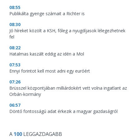
08:55
Publikálta gyenge számait a Richter is
08:30
Jó híreket közölt a KSH, főleg a nyugdíjasok lélegezhetnek
fel
08:22
Hatalmas kaszált eddig az idén a Mol
07:53
Ennyi forintot kell most adni egy euróért
07:26
Brüsszel központjában milliárdokért vett volna ingatlant az
Orbán-kormány
06:57
Döntő fontosságú adat érkezik a magyar gazdaságról
A
100
LEGGAZDAGABB