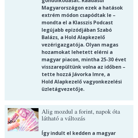
gondolkodását. Ráadásul
Magyarországon ezek a hatások
extrém módon csapódtak le –
mondta el a Klasszis Podcast
legújabb epizódjában Szabó
Balázs, a Hold Alapkezelő
vezérigazgatója. Olyan magas
hozamokat lehetett elérni a
magyar piacon, mintha 25-30 évet
visszarepültünk volna az időben –
tette hozzá Jávorka Imre, a
Hold Alapkezelő vagyonkezelési
üzletágvezetője.
Alig mozdul a forint, napok óta
látható a változás
Így indult el kedden a magyar