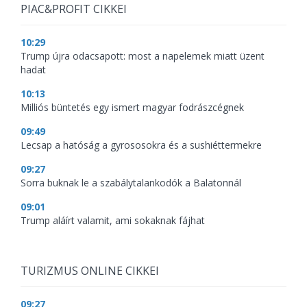
PIAC&PROFIT CIKKEI
10:29
Trump újra odacsapott: most a napelemek miatt üzent
hadat
10:13
Milliós büntetés egy ismert magyar fodrászcégnek
09:49
Lecsap a hatóság a gyrososokra és a sushiéttermekre
09:27
Sorra buknak le a szabálytalankodók a Balatonnál
09:01
Trump aláírt valamit, ami sokaknak fájhat
TURIZMUS ONLINE CIKKEI
09:27