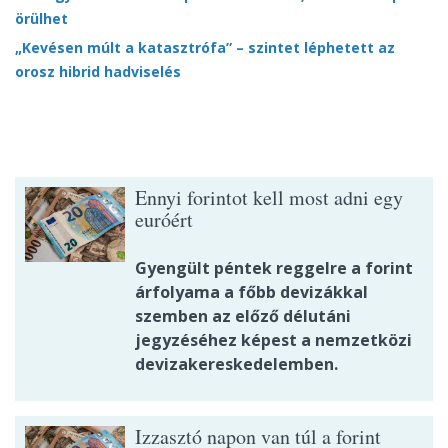
örülhet
„Kevésen múlt a katasztrófa” – szintet léphetett az
orosz hibrid hadviselés
Ennyi forintot kell most adni egy
euróért
Gyengült péntek reggelre a forint
árfolyama a főbb devizákkal
szemben az előző délutáni
jegyzéséhez képest a nemzetközi
devizakereskedelemben.
Izzasztó napon van túl a forint