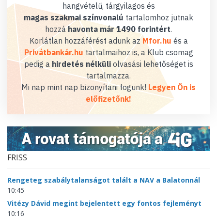
hangvételű, tárgyilagos és
magas szakmai színvonalú
tartalomhoz jutnak
hozzá
havonta már 1490 forintért
.
Korlátlan hozzáférést adunk az
Mfor.hu
és a
Privátbankár.hu
tartalmaihoz is, a Klub csomag
pedig a
hirdetés nélküli
olvasási lehetőséget is
tartalmazza.
Mi nap mint nap bizonyítani fogunk!
Legyen Ön is
előfizetőnk!
FRISS
Rengeteg szabálytalanságot talált a NAV a Balatonnál
10:45
Vitézy Dávid megint bejelentett egy fontos fejleményt
10:16