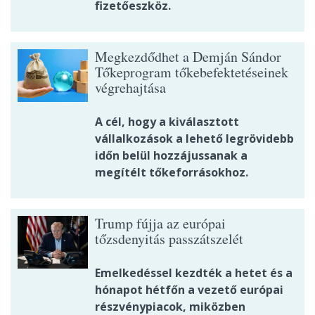
fizetőeszköz.
Megkezdődhet a Demján Sándor
Tőkeprogram tőkebefektetéseinek
végrehajtása
A cél, hogy a kiválasztott
vállalkozások a lehető legrövidebb
időn belül hozzájussanak a
megítélt tőkeforrásokhoz.
Trump fújja az európai
tőzsdenyitás passzátszelét
Emelkedéssel kezdték a hetet és a
hónapot hétfőn a vezető európai
részvénypiacok, miközben