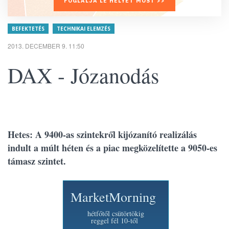
FOGLALJA LE HELYÉT MOST >>
BEFEKTETÉS
TECHNIKAI ELEMZÉS
2013. DECEMBER 9. 11:50
DAX - Józanodás
Hetes: A 9400-as szintekről kijózanító realizálás
indult a múlt héten és a piac megközelítette a 9050-es
támasz szintet.
MarketMorning
hétfőtől csütörtökig
reggel fél 10-től