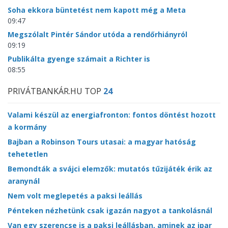
Soha ekkora büntetést nem kapott még a Meta
09:47
Megszólalt Pintér Sándor utóda a rendőrhiányról
09:19
Publikálta gyenge számait a Richter is
08:55
PRIVÁTBANKÁR.HU TOP
24
Valami készül az energiafronton: fontos döntést hozott
a kormány
Bajban a Robinson Tours utasai: a magyar hatóság
tehetetlen
Bemondták a svájci elemzők: mutatós tűzijáték érik az
aranynál
Nem volt meglepetés a paksi leállás
Pénteken nézhetünk csak igazán nagyot a tankolásnál
Van egy szerencse is a paksi leállásban, aminek az ipar