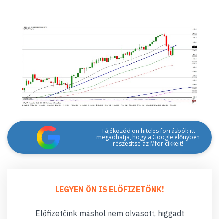
Tájékozódjon hiteles forrásból: itt
megadhatja, hogy a Google előnyben
részesítse az Mfor cikkeit!
LEGYEN ÖN IS ELŐFIZETŐNK!
Előfizetőink máshol nem olvasott, higgadt