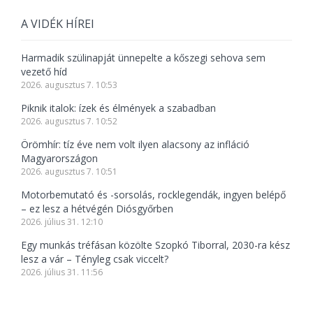
A VIDÉK HÍREI
Harmadik szülinapját ünnepelte a kőszegi sehova sem
vezető híd
2026. augusztus 7. 10:53
Piknik italok: ízek és élmények a szabadban
2026. augusztus 7. 10:52
Örömhír: tíz éve nem volt ilyen alacsony az infláció
Magyarországon
2026. augusztus 7. 10:51
Motorbemutató és -sorsolás, rocklegendák, ingyen belépő
– ez lesz a hétvégén Diósgyőrben
2026. július 31. 12:10
Egy munkás tréfásan közölte Szopkó Tiborral, 2030-ra kész
lesz a vár – Tényleg csak viccelt?
2026. július 31. 11:56