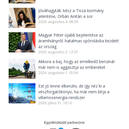
Jóváhagyták: kész a Tisza-kormány
jelentése, Orbán Anitán a sor
2026. augusztus 4. 06:58
Magyar Péter újabb bejelentése az
áramhiányról: hatalmas spórolásba kezdett
az ország
2026. augusztus 2. 12:37
Akkora a baj, hogy az emelkedő benzinár
már nem is aggasztja az embereket
2026. augusztus 1. 05:56
Ezt jó lenne elkerülni, de így néz ki a
vészforgatókönyv, ha már nem bírja a
villamosenergia-rendszer
2026. július 31. 16:10
Együttműködő partnerünk: