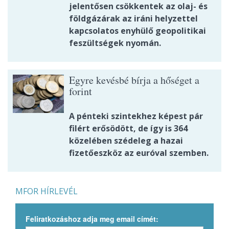
jelentősen csökkentek az olaj- és
földgázárak az iráni helyzettel
kapcsolatos enyhülő geopolitikai
feszültségek nyomán.
Egyre kevésbé bírja a hőséget a
forint
A pénteki szintekhez képest pár
filért erősödött, de így is 364
közelében szédeleg a hazai
fizetőeszköz az euróval szemben.
MFOR HÍRLEVÉL
Feliratkozáshoz adja meg email címét: