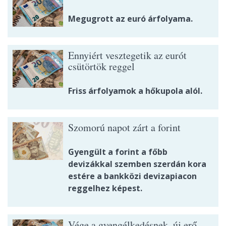
Megugrott az euró árfolyama.
Ennyiért vesztegetik az eurót
csütörtök reggel
Friss árfolyamok a hőkupola alól.
Szomorú napot zárt a forint
Gyengült a forint a főbb
devizákkal szemben szerdán kora
estére a bankközi devizapiacon
reggelhez képest.
Vége a gyengélkedésnek, új erő