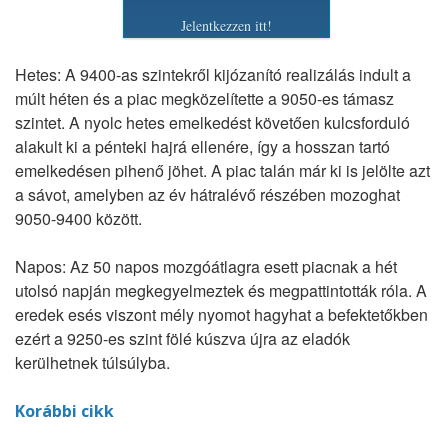
Jelentkezzen itt!
Hetes: A 9400-as szintekről kijózanító realizálás indult a
múlt héten és a piac megközelítette a 9050-es támasz
szintet. A nyolc hetes emelkedést követően kulcsforduló
alakult ki a pénteki hajrá ellenére, így a hosszan tartó
emelkedésen pihenő jöhet. A piac talán már ki is jelölte azt
a sávot, amelyben az év hátralévő részében mozoghat
9050-9400 között.
Napos: Az 50 napos mozgóátlagra esett piacnak a hét
utolsó napján megkegyelmeztek és megpattintották róla. A
eredek esés viszont mély nyomot hagyhat a befektetőkben
ezért a 9250-es szint fölé kúszva újra az eladók
kerülhetnek túlsúlyba.
Korábbi cikk