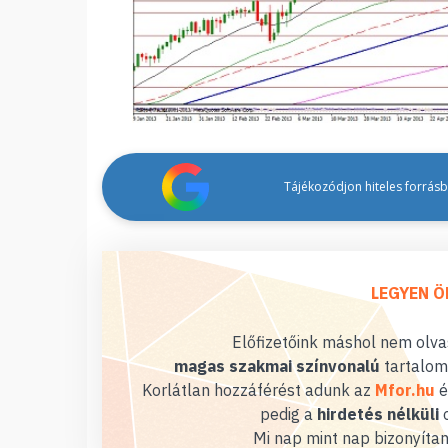
Tájékozódjon hiteles forrásbó
LEGYEN Ö
Előfizetőink máshol nem olvas
magas szakmai színvonalú
tartalom
Korlátlan hozzáférést adunk az
Mfor.hu
é
pedig a
hirdetés nélküli
o
Mi nap mint nap bizonyítan