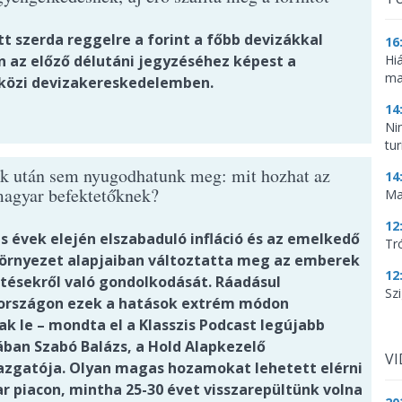
t szerda reggelre a forint a főbb devizákkal
16
Hi
 az előző délutáni jegyzéséhez képest a
ma
özi devizakereskedelemben.
14
Ni
tu
k után sem nyugodhatunk meg: mit hozhat az
14
magyar befektetőknek?
Ma
12
s évek elején elszabaduló infláció és az emelkedő
Tr
rnyezet alapjaiban változtatta meg az emberek
12
tésekről való gondolkodását. Ráadásul
Szi
rszágon ezek a hatások extrém módon
k le – mondta el a Klasszis Podcast legújabb
ában Szabó Balázs, a Hold Alapkezelő
V
azgatója. Olyan magas hozamokat lehetett elérni
r piacon, mintha 25-30 évet visszarepültünk volna