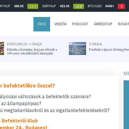
HF/HUF
GBP/HUF
BTC/USD
388.92
423.45
64461
+1.1
+0.8
-5
FRISS
VIDEÓK
PODCAST
ÁRRÉSSTOP
ROVA
KÖRÜLBELÜL 1 ÓRÁJA
2 ÓRÁJA
Elárulta a kormány, hogyan érkezik a
Fordulat a lipcsei drónügybe
100 ezres iskolakezdési támogatás
MF
r befektetőkre ősszel?
bályozási változások a befektetők számára?
t az állampapírpiac?
 megtakarításokról és az ingatlanbefektetésekről?
s Befektetői Klub
ember 24., Budapest