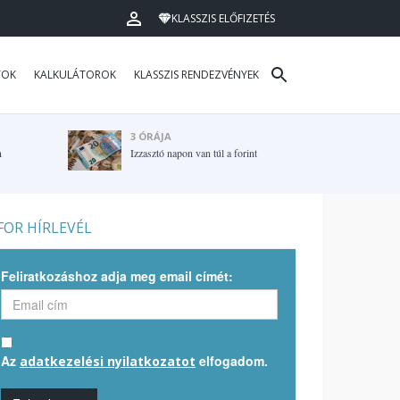
KLASSZIS ELŐFIZETÉS
TOK
KALKULÁTOROK
KLASSZIS RENDEZVÉNYEK
3 ÓRÁJA
n
Izzasztó napon van túl a forint
OR HÍRLEVÉL
Feliratkozáshoz adja meg email címét:
Az
elfogadom.
adatkezelési nyilatkozatot