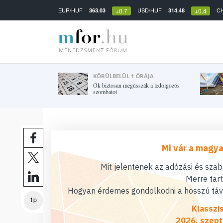
EUR/HUF
USD/HUF
C
363.03
314.48
+0.7
+0.4
KÖRÜLBELÜL 1 ÓRÁJA
Ők biztosan megússzák a ledolgozós
szombatot
Mi vár a magya
Mit jelentenek az adózási és sza
Merre tar
Hogyan érdemes gondolkodni a hosszú távú
1p
Klasszi
2026. szept