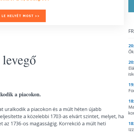
 LE HELYÉT MOST >>
FR
20
Ők
 levegő
20
El
is
19
Fo
lkodik a piacokon.
18
Ma
at uralkodik a piacokon és a múlt héten újabb
ko
eljesítette a közelebbi 1703-as elvárt szintet, melyet, ha
t az 1736-os magasságig. Korrekció a múlt heti
18
Iz