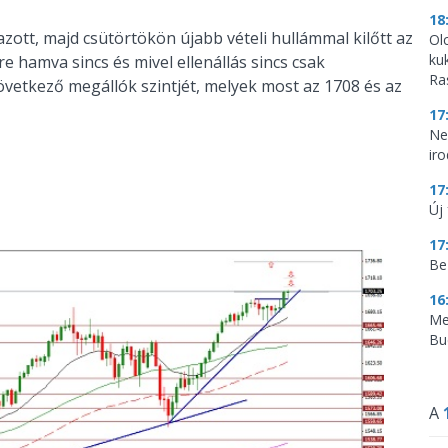
18
azott, majd csütörtökön újabb vételi hullámmal kilőtt az
Ol
ku
re hamva sincs és mivel ellenállás sincs csak
Ra
övetkező megállók szintjét, melyek most az 1708 és az
17
Ne
ir
17
Új 
17
Be
16
Me
Bu
A