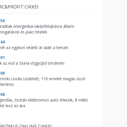
AC&PROFIT CIKKEI
:56
radtak energetikai lakásfelújításra állami
mogatások és piaci hitelek
:44
mét az egykori védett ár alatt a benzin
:01
ik az eső a Duna vízgyűjtő területén
:06
rnöki csoda született, 110 emelet magas úszó
élerőmű
:06
gendás, tisztán elektromos autó érkezik, 8 millió
int lesz az ára
RIZMUS ONLINE CIKKEI