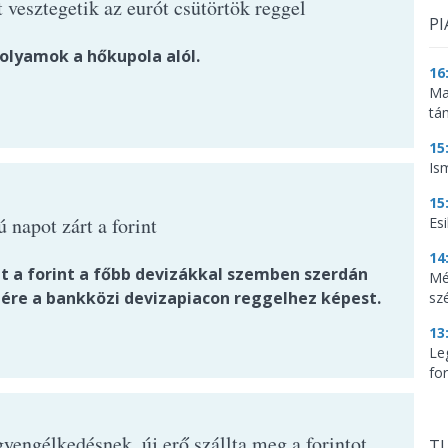
 vesztegetik az eurót csütörtök reggel
PI
folyamok a hőkupola alól.
16
Ma
tá
15
Is
15
 napot zárt a forint
Es
14
t a forint a főbb devizákkal szemben szerdán
Mé
tére a bankközi devizapiacon reggelhez képest.
sz
13
Le
for
yengélkedésnek, új erő szállta meg a forintot
TU