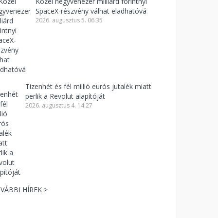
Közel negyvenezer milliárd forintnyi
SpaceX-részvény válhat eladhatóvá
2026. augusztus 5. 06:35
Tizenhét és fél millió eurós jutalék miatt
perlik a Revolut alapítóját
2026. augusztus 4. 14:27
VÁBBI HÍREK >