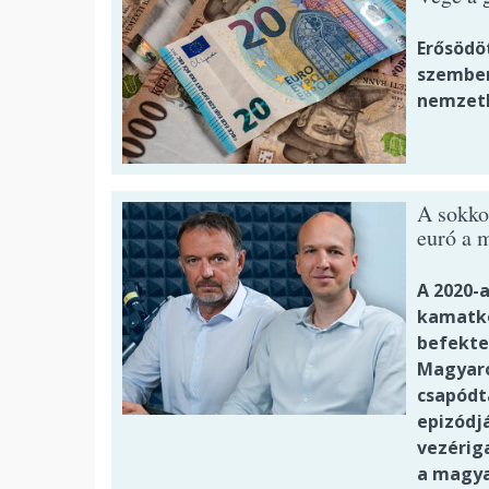
Erősödöt
szemben
nemzetk
A sokko
euró a 
A 2020-a
kamatkö
befekte
Magyaro
csapódta
epizódj
vezérig
a magya