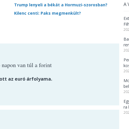
A 
Trump lenyeli a békát a Hormuzi-szorosban?
Kilenc centi: Paks megmenkült?
Ex
Fi
202
Ba
re
202
Per
 napon van túl a forint
ko
202
tt az euró árfolyama.
Mo
be
202
Eg
ra 
202