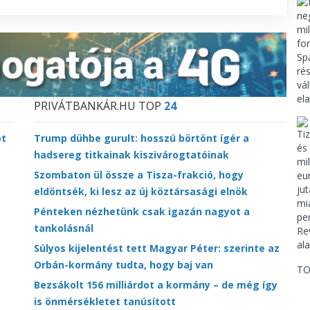
PRIVÁTBANKÁR.HU TOP
24
ot
Trump dühbe gurult: hosszú börtönt ígér a
hadsereg titkainak kiszivárogtatóinak
Szombaton ül össze a Tisza-frakció, hogy
eldöntsék, ki lesz az új köztársasági elnök
Pénteken nézhetünk csak igazán nagyot a
tankolásnál
Súlyos kijelentést tett Magyar Péter: szerinte az
Orbán-kormány tudta, hogy baj van
TO
Bezsákolt 156 milliárdot a kormány – de még így
is önmérsékletet tanúsított