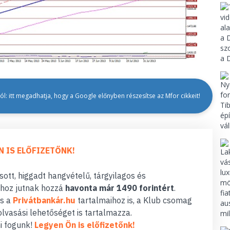
l: itt megadhatja, hogy a Google előnyben részesítse az Mfor cikkeit!
N IS ELŐFIZETŐNK!
ott, higgadt hangvételű, tárgyilagos és
hoz jutnak hozzá
havonta már 1490 forintért
.
s a
Privátbankár.hu
tartalmaihoz is, a Klub csomag
lvasási lehetőséget is tartalmazza.
i fogunk!
Legyen Ön is előfizetőnk!