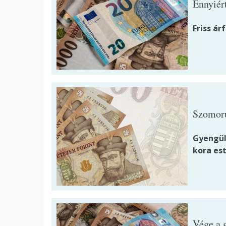
Ennyiért
Friss ár
Szomorú
Gyengül
kora es
Vége a g