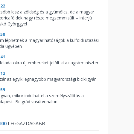
:22
csóbb lesz a zöldség és a gyümölcs, de a magyar
koricaföldek nagy része megsemmisült – Interjú
skó Györggyel
:59
m léphetnek a magyar hatóságok a külföldi utazási
oda ügyében
:41
feladatokra új embereket jelölt ki az agrárminiszter
:12
zár az egyik legnagyobb magyarországi bicikligyár
:59
gvan, mikor indulhat el a személyszállítás a
dapest–Belgrád vasútvonalon
100
LEGGAZDAGABB