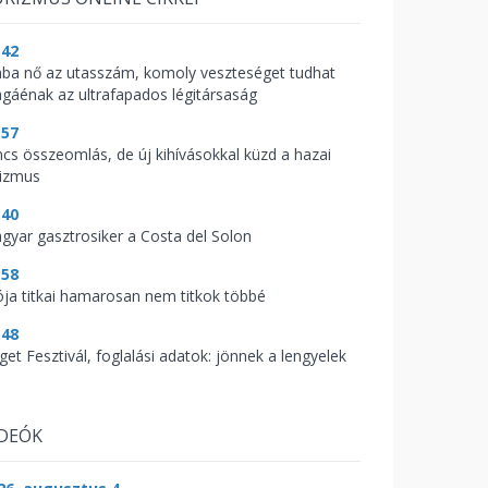
:42
ába nő az utasszám, komoly veszteséget tudhat
gáénak az ultrafapados légitársaság
:57
ncs összeomlás, de új kihívásokkal küzd a hazai
rizmus
:40
gyar gasztrosiker a Costa del Solon
:58
ója titkai hamarosan nem titkok többé
:48
get Fesztivál, foglalási adatok: jönnek a lengyelek
IDEÓK