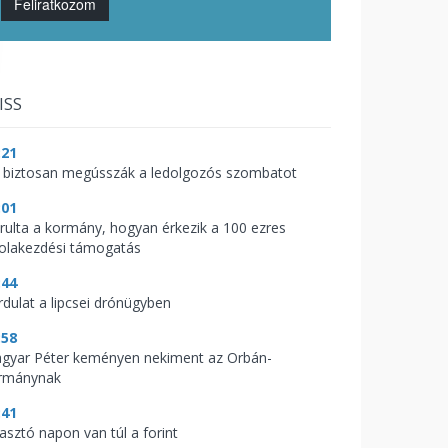
Feliratkozom
ISS
:21
 biztosan megússzák a ledolgozós szombatot
:01
árulta a kormány, hogyan érkezik a 100 ezres
kolakezdési támogatás
:44
rdulat a lipcsei drónügyben
:58
gyar Péter keményen nekiment az Orbán-
rmánynak
:41
zasztó napon van túl a forint