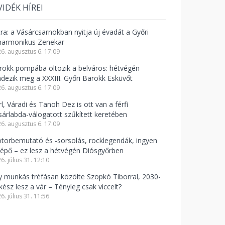
VIDÉK HÍREI
tra: a Vásárcsarnokban nyitja új évadát a Győri
lharmonikus Zenekar
6. augusztus 6. 17:09
rokk pompába öltözik a belváros: hétvégén
ndezik meg a XXXIII. Győri Barokk Esküvőt
6. augusztus 6. 17:09
l, Váradi és Tanoh Dez is ott van a férfi
sárlabda-válogatott szűkített keretében
6. augusztus 6. 17:09
torbemutató és -sorsolás, rocklegendák, ingyen
lépő – ez lesz a hétvégén Diósgyőrben
6. július 31. 12:10
y munkás tréfásan közölte Szopkó Tiborral, 2030-
kész lesz a vár – Tényleg csak viccelt?
6. július 31. 11:56