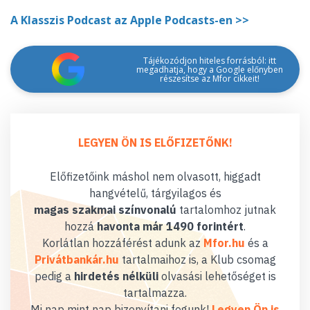
A Klasszis Podcast az Apple Podcasts-en >>
Tájékozódjon hiteles forrásból: itt
megadhatja, hogy a Google előnyben
részesítse az Mfor cikkeit!
LEGYEN ÖN IS ELŐFIZETŐNK!
Előfizetőink máshol nem olvasott, higgadt
hangvételű, tárgyilagos és
magas szakmai színvonalú
tartalomhoz jutnak
hozzá
havonta már 1490 forintért
.
Korlátlan hozzáférést adunk az
Mfor.hu
és a
Privátbankár.hu
tartalmaihoz is, a Klub csomag
pedig a
hirdetés nélküli
olvasási lehetőséget is
tartalmazza.
Mi nap mint nap bizonyítani fogunk!
Legyen Ön is