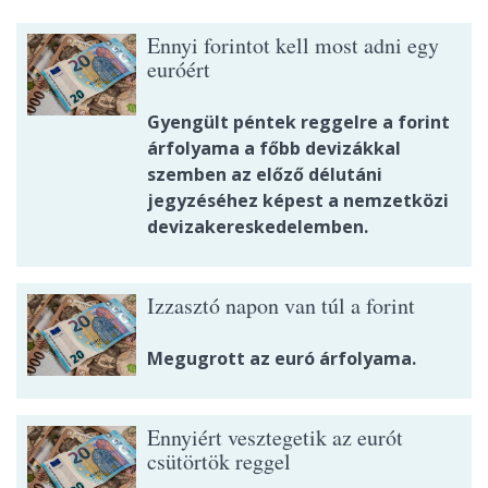
Ennyi forintot kell most adni egy
euróért
Gyengült péntek reggelre a forint
árfolyama a főbb devizákkal
szemben az előző délutáni
jegyzéséhez képest a nemzetközi
devizakereskedelemben.
Izzasztó napon van túl a forint
Megugrott az euró árfolyama.
Ennyiért vesztegetik az eurót
csütörtök reggel