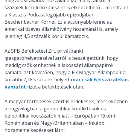
megvalósításához hozzálát a kormány, akkor 4
százalék körüli hozamszint is elképzelhető – mondta el
a Klasszis Podcast legújabb epizódjában
Beschenbacher Kornél. Ez alacsonyabb lenne az
amerikai tízéves államkötvény hozamánál is, amely
jelenleg 4,5 százalék körül kamatozik.
Az SPB Befektetési Zrt. privátbanki
igazgatóhelyettesével arról is beszélgettünk, hogy
meddig csökkenhetnek a lakossági állampapírok
kamatai azt követően, hogy a Fix Magyar Állampapír a
korábbi 7,18 százalék helyett
már csak 6,5 százalékos
kamatot
fizet a befektetések után.
A magyar történések azért is érdekesek, mert eközben
a nagyvilágban a geopolitikai konfliktusok és
belpolitikai kockázatok miatt – Európában főként
Romániában és Nagy-Britanniában – inkább
hozamemelkedéseket látni.