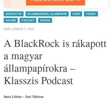
FOGLALJA LE HELYÉT MOST >>
BEFEKTETÉS
ÁLLAMADÓSSÁG, ÁLLAMPAPÍR
EURÓ
FORINT
HOZAM
PODCAST
VIDEÓK
2026. JÚNIUS 7. 10:31
A BlackRock is rákapott
a magyar
állampapírokra –
Klasszis Podcast
Imre Lőrinc – Izsó Márton