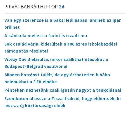
PRIVÁTBANKÁR.HU TOP
24
Van egy szerencse is a paksi leállásban, aminek az ipar
örülhet
A kánikula mellett a forint is izzadt ma
Sok család várja: kiderültek a 100 ezres iskolakezdési
támogatás részletei
Vitézy Dávid elárulta, mikor szállíthat utasokat a
Budapest–Belgrád vasútvonal
Minden botrányt túlélt, de egy érthetetlen hibába
belebukhat a FIFA elnöke
Pénteken nézhetünk csak igazán nagyot a tankolásnál
Szombaton ül össze a Tisza-frakció, hogy eldöntsék, ki
lesz az új köztársasági elnök