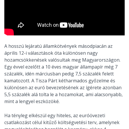
A hosszú lejáratú államkötvények másodpiacán az
április 12-i választások óta különösen nagy
hozamcsökkenések valósultak meg Magyarországon.
Egy évvel ezelőtt a 10 éves magyar állampapír még 7
százalék, idén márciusban pedig 7,5 százalék felett
kamatozott. A Tisza Párt kétharmados győzelme és
különösen az euró bevezetésének az ígérete azonban
5,5 százalék alá tolta le a hozamokat, ami alacsonyabb,
mint a lengyel eszközöké.
Ha tényleg elkészül egy hiteles, az euróövezeti
csatlakozást célul kitűző költségvetési terv, amelynek