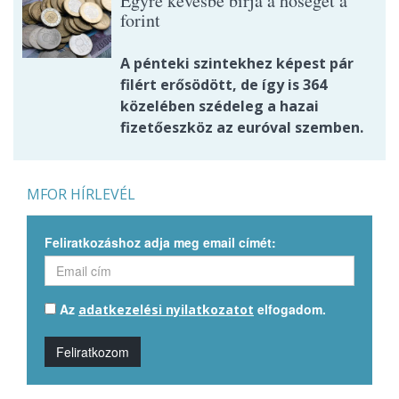
Egyre kevésbé bírja a hőséget a
forint
A pénteki szintekhez képest pár
filért erősödött, de így is 364
közelében szédeleg a hazai
fizetőeszköz az euróval szemben.
MFOR HÍRLEVÉL
Feliratkozáshoz adja meg email címét:
Az
elfogadom.
adatkezelési nyilatkozatot
Feliratkozom