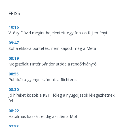
FRISS
10:16
Vitézy Dávid megint bejelentett egy fontos fejleményt
09:47
Soha ekkora büntetést nem kapott még a Meta
09:19
Megszólalt Pintér Sándor utóda a rendőrhiányról
08:55
Publikálta gyenge számait a Richter is
08:30
Jó híreket közölt a KSH, főleg a nyugdíjasok lélegezhetnek
fel
08:22
Hatalmas kaszált eddig az idén a Mol
07:53