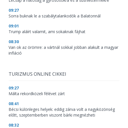
Lecsap a hatóság a gyrososokra és a sushiéttermekre
09:27
Sorra buknak le a szabálytalankodók a Balatonnál
09:01
Trump aláírt valamit, ami sokaknak fájhat
08:30
Van ok az örömre: a vártnál sokkal jobban alakult a magyar
infláció
TURIZMUS ONLINE CIKKEI
09:27
Málta rekordközeli félévet zárt
08:41
Bécsi különleges helyek: eddig zárva volt a nagyközönség
előtt, szeptemberben viszont bárki megnézheti
08:32