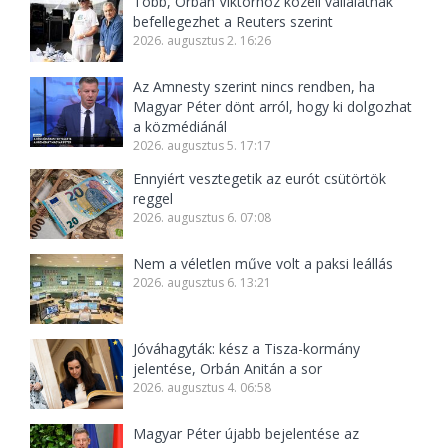
Több, Orbán Viktorhoz közeli vállalatnak
befellegezhet a Reuters szerint
2026. augusztus 2. 16:26
Az Amnesty szerint nincs rendben, ha
Magyar Péter dönt arról, hogy ki dolgozhat
a közmédiánál
2026. augusztus 5. 17:17
Ennyiért vesztegetik az eurót csütörtök
reggel
2026. augusztus 6. 07:08
Nem a véletlen műve volt a paksi leállás
2026. augusztus 6. 13:21
Jóváhagyták: kész a Tisza-kormány
jelentése, Orbán Anitán a sor
2026. augusztus 4. 06:58
Magyar Péter újabb bejelentése az