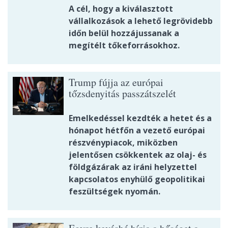
A cél, hogy a kiválasztott
vállalkozások a lehető legrövidebb
időn belül hozzájussanak a
megítélt tőkeforrásokhoz.
Trump fújja az európai
tőzsdenyitás passzátszelét
Emelkedéssel kezdték a hetet és a
hónapot hétfőn a vezető európai
részvénypiacok, miközben
jelentősen csökkentek az olaj- és
földgázárak az iráni helyzettel
kapcsolatos enyhülő geopolitikai
feszültségek nyomán.