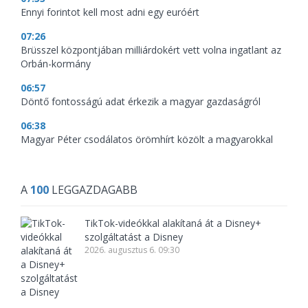
Ennyi forintot kell most adni egy euróért
07:26
Brüsszel központjában milliárdokért vett volna ingatlant az
Orbán-kormány
06:57
Döntő fontosságú adat érkezik a magyar gazdaságról
06:38
Magyar Péter csodálatos örömhírt közölt a magyarokkal
A
100
LEGGAZDAGABB
TikTok-videókkal alakítaná át a Disney+
szolgáltatást a Disney
2026. augusztus 6. 09:30