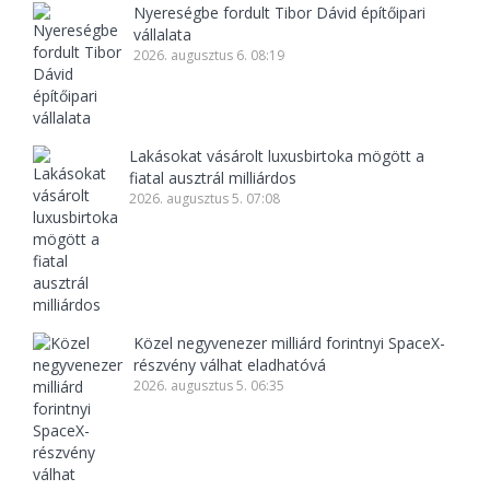
Nyereségbe fordult Tibor Dávid építőipari
vállalata
2026. augusztus 6. 08:19
Lakásokat vásárolt luxusbirtoka mögött a
fiatal ausztrál milliárdos
2026. augusztus 5. 07:08
Közel negyvenezer milliárd forintnyi SpaceX-
részvény válhat eladhatóvá
2026. augusztus 5. 06:35