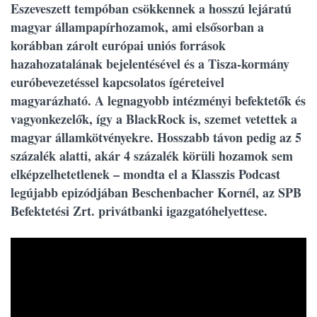
Eszeveszett tempóban csökkennek a hosszú lejáratú
magyar állampapírhozamok, ami elsősorban a
korábban zárolt európai uniós források
hazahozatalának bejelentésével és a Tisza-kormány
euróbevezetéssel kapcsolatos ígéreteivel
magyarázható. A legnagyobb intézményi befektetők és
vagyonkezelők, így a BlackRock is, szemet vetettek a
magyar államkötvényekre. Hosszabb távon pedig az 5
százalék alatti, akár 4 százalék körüli hozamok sem
elképzelhetetlenek – mondta el a Klasszis Podcast
legújabb epizódjában Beschenbacher Kornél, az SPB
Befektetési Zrt. privátbanki igazgatóhelyettese.