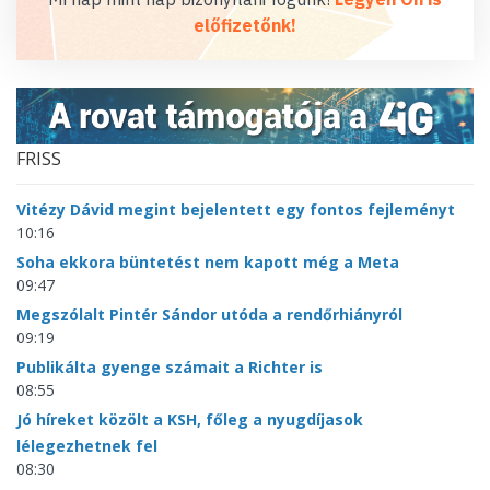
előfizetőnk!
FRISS
Vitézy Dávid megint bejelentett egy fontos fejleményt
10:16
Soha ekkora büntetést nem kapott még a Meta
09:47
Megszólalt Pintér Sándor utóda a rendőrhiányról
09:19
Publikálta gyenge számait a Richter is
08:55
Jó híreket közölt a KSH, főleg a nyugdíjasok
lélegezhetnek fel
08:30