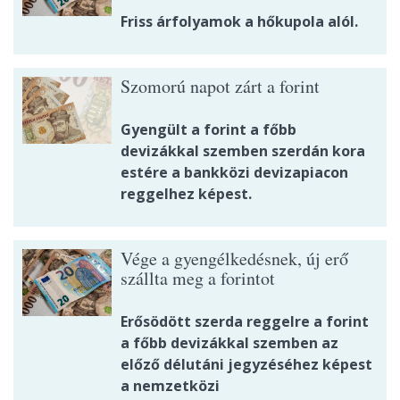
Friss árfolyamok a hőkupola alól.
Szomorú napot zárt a forint
Gyengült a forint a főbb
devizákkal szemben szerdán kora
estére a bankközi devizapiacon
reggelhez képest.
Vége a gyengélkedésnek, új erő
szállta meg a forintot
Erősödött szerda reggelre a forint
a főbb devizákkal szemben az
előző délutáni jegyzéséhez képest
a nemzetközi