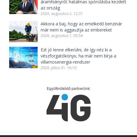
áramhiányról: hatalmas spórolásba kezdett
az ország
2026. augusztus 2. 12:37
Akkora a baj, hogy az emelkedő benzinár
már nem is aggasztja az embereket
2026. augusztus 1. 05:56
Ezt jó lenne elkerülni, de így néz ki a
vészforgatókönyv, ha már nem bírja a
villamosenergia-rendszer
2026. július 31. 16:10
Együttműködő partnerünk: