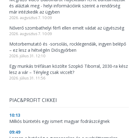
és aláztak meg - helyi információink szerint a rendőrség
már intézkedik az ügyben
2026. augusztus 7. 10:09
Nőverő szombathelyi férfi ellen emelt vádat az ügyészség
2026. augusztus 7. 10:09
Motorbemutató és -sorsolás, rocklegendák, ingyen belépő
– ez lesz a hétvégén Diósgyőrben
2026. július 31. 12:10
Egy munkás tréfásan közölte Szopkó Tiborral, 2030-ra kész
lesz a vár – Tényleg csak viccelt?
2026. július 31. 11:56
PIAC&PROFIT CIKKEI
10:13
Milliós büntetés egy ismert magyar fodrászcégnek
09:49