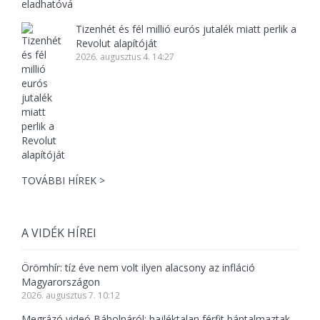
Tizenhét és fél millió eurós jutalék miatt perlik a
Revolut alapítóját
2026. augusztus 4. 14:27
TOVÁBBI HÍREK >
A VIDÉK HÍREI
Örömhír: tíz éve nem volt ilyen alacsony az infláció
Magyarországon
2026. augusztus 7. 10:12
Megrázó videó Bábolnáról: hajléktalan férfit bántalmaztak