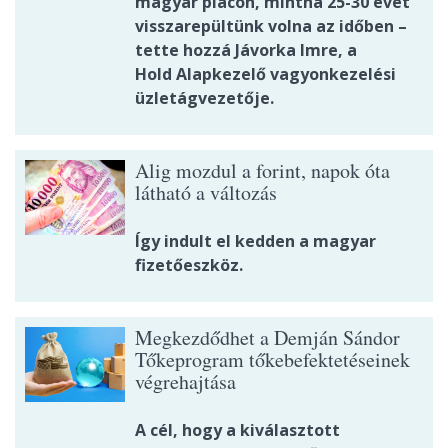
magyar piacon, mintha 25-30 évet
visszarepültünk volna az időben –
tette hozzá Jávorka Imre, a
Hold Alapkezelő vagyonkezelési
üzletágvezetője.
Alig mozdul a forint, napok óta
látható a változás
Így indult el kedden a magyar
fizetőeszköz.
Megkezdődhet a Demján Sándor
Tőkeprogram tőkebefektetéseinek
végrehajtása
A cél, hogy a kiválasztott