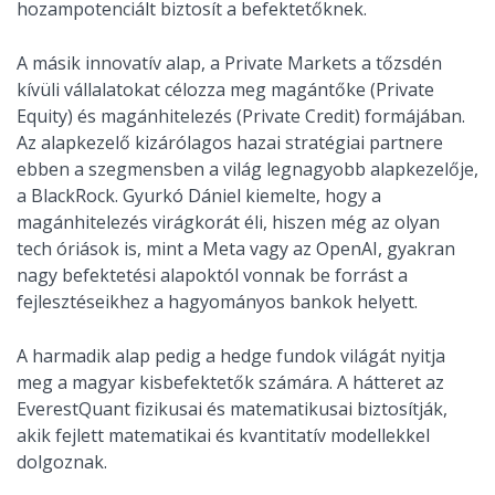
hozampotenciált biztosít a befektetőknek.
A másik innovatív alap, a Private Markets a tőzsdén
kívüli vállalatokat célozza meg magántőke (Private
Equity) és magánhitelezés (Private Credit) formájában.
Az alapkezelő kizárólagos hazai stratégiai partnere
ebben a szegmensben a világ legnagyobb alapkezelője,
a BlackRock. Gyurkó Dániel kiemelte, hogy a
magánhitelezés virágkorát éli, hiszen még az olyan
tech óriások is, mint a Meta vagy az OpenAI, gyakran
nagy befektetési alapoktól vonnak be forrást a
fejlesztéseikhez a hagyományos bankok helyett.
A harmadik alap pedig a hedge fundok világát nyitja
meg a magyar kisbefektetők számára. A hátteret az
EverestQuant fizikusai és matematikusai biztosítják,
akik fejlett matematikai és kvantitatív modellekkel
dolgoznak.