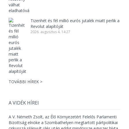
Tizenhét és fél millió eurós jutalék miatt perlik a
Revolut alapítóját
2026. augusztus 4. 14:27
TOVÁBBI HÍREK >
A VIDÉK HÍREI
A V. Németh Zsolt, az Élő Környezetért Felelős Parlamenti
Bizottság elnöke a Szombathelyen megtartott pártpolitikai
cirkusszá silányult ülés után eddig mindössze egyszer hívta