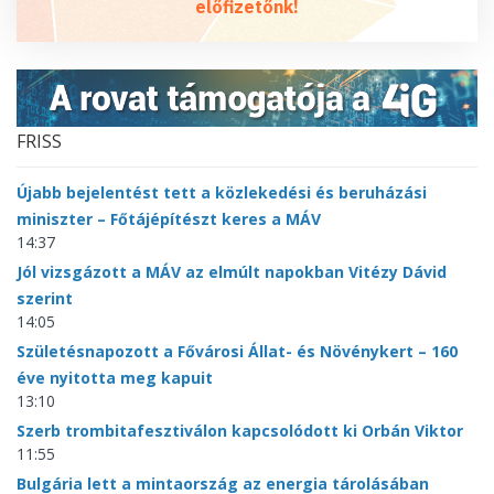
előfizetőnk!
FRISS
Újabb bejelentést tett a közlekedési és beruházási
miniszter – Főtájépítészt keres a MÁV
14:37
Jól vizsgázott a MÁV az elmúlt napokban Vitézy Dávid
szerint
14:05
Születésnapozott a Fővárosi Állat- és Növénykert – 160
éve nyitotta meg kapuit
13:10
Szerb trombitafesztiválon kapcsolódott ki Orbán Viktor
11:55
Bulgária lett a mintaország az energia tárolásában