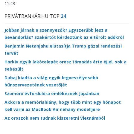
11:43
PRIVÁTBANKÁR.HU TOP
24
Jobban járnak a szennyezők? Egyszerűbb lesz a
bevándorlás? Szakértőt kérdeztünk az eltörölt adókról
Benjamin Netanjahu elutasítja Trump gázai rendezési
tervét
Harkiv egyik lakótelepét orosz támadás érte éjjel, sok a
sebesült
Dubaj kiadta a világ egyik legveszélyesebb
bűnszervezetének vezetőjét
Szomorú évfordulóra emlékeznek Japánban
Akkora a memóriahiány, hogy több mint egy hónapot
kell várni az MacBook Air néhány modelljére
Az oroszok nem tudnak kiszeretni Vietnámból