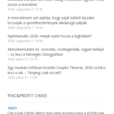
össze a testületet
2026. augusztus 7. 17:41
A minisztérium azt ajánlja, hogy saját kútból éjszaka
locsolják a sportlétesítmények labdarúgó pályáit
2026. augusztus 7. 16:58
Nyelvtanulás 2026: melyik nyelv hozza a legtöbbet?
2026. augusztus 7. 16:58
Motorbemutató és -sorsolás, rocklegendák, ingyen belépő
– ez lesz a hétvégén Diósgyőrben
2026. július 31. 12:10
Egy munkás tréfásan közölte Szopkó Tiborral, 2030-ra kész
lesz a vár – Tényleg csak viccelt?
2026. július 31. 11:56
PIAC&PROFIT CIKKEI
14:51
Úgy tűnik Orbán Viktor már nem mondja meg a KDNP-nek,