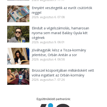
Ennyiért vesztegetik az eurót csütörtök
reggel
2026. augusztus 6. 07:08
Elindult a végelszámolás, hamarosan
nyoma sem marad Balásy Gyula két
cégének
2026. augusztus 9. 06:01
Jóváhagyták: kész a Tisza-kormány
jelentése, Orbán Anitán a sor
2026. augusztus 4. 06:58
Brüsszel központjában milliárdokért vett
volna ingatlant az Orbán-kormány
2026. augusztus 7. 07:26
Együttműködő partnerünk: