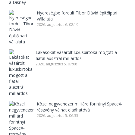
Nyereségbe fordult Tibor Dávid építőipari
vállalata
2026. augusztus 6. 08:19
Lakásokat vásárolt luxusbirtoka mögött a
fiatal ausztrál milliárdos
2026. augusztus 5. 07:08
Közel negyvenezer milliárd forintnyi SpaceX-
részvény válhat eladhatóvá
2026. augusztus 5. 06:35