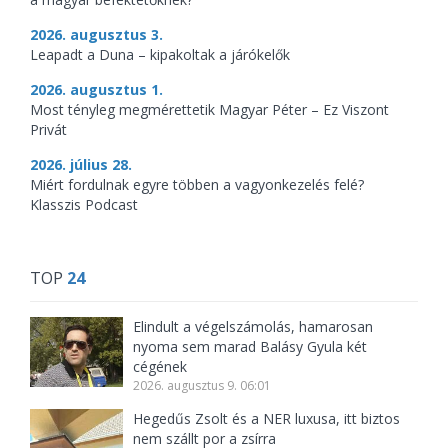
2026. augusztus 3.
Leapadt a Duna – kipakoltak a járókelők
2026. augusztus 1.
Most tényleg megmérettetik Magyar Péter – Ez Viszont
Privát
2026. július 28.
Miért fordulnak egyre többen a vagyonkezelés felé?
Klasszis Podcast
TOP
24
Elindult a végelszámolás, hamarosan
nyoma sem marad Balásy Gyula két
cégének
2026. augusztus 9. 06:01
Hegedűs Zsolt és a NER luxusa, itt biztos
nem szállt por a zsírra