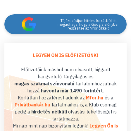
Tájékozódjon hiteles forrásból: itt
megadhatja, hogy a Google előnyben
részesítse az Mfor cikkeit!
LEGYEN ÖN IS ELŐFIZETŐNK!
Előfizetőink máshol nem olvasott, higgadt
hangvételű, tárgyilagos és
magas szakmai színvonalú
tartalomhoz jutnak
hozzá
havonta már 1490 forintért
.
Korlátlan hozzáférést adunk az
Mfor.hu
és a
Privátbankár.hu
tartalmaihoz is, a Klub csomag
pedig a
hirdetés nélküli
olvasási lehetőséget is
tartalmazza.
Mi nap mint nap bizonyítani fogunk!
Legyen Ön is