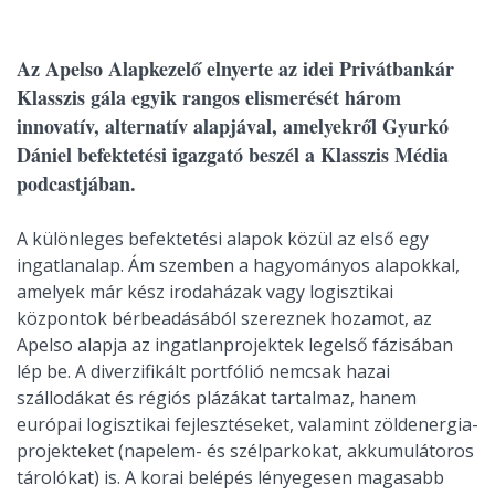
Az Apelso Alapkezelő elnyerte az idei Privátbankár
Klasszis gála egyik rangos elismerését három
innovatív, alternatív alapjával, amelyekről Gyurkó
Dániel befektetési igazgató beszél a Klasszis Média
podcastjában.
A különleges befektetési alapok közül az első egy
ingatlanalap. Ám szemben a hagyományos alapokkal,
amelyek már kész irodaházak vagy logisztikai
központok bérbeadásából szereznek hozamot, az
Apelso alapja az ingatlanprojektek legelső fázisában
lép be. A diverzifikált portfólió nemcsak hazai
szállodákat és régiós plázákat tartalmaz, hanem
európai logisztikai fejlesztéseket, valamint zöldenergia-
projekteket (napelem- és szélparkokat, akkumulátoros
tárolókat) is. A korai belépés lényegesen magasabb