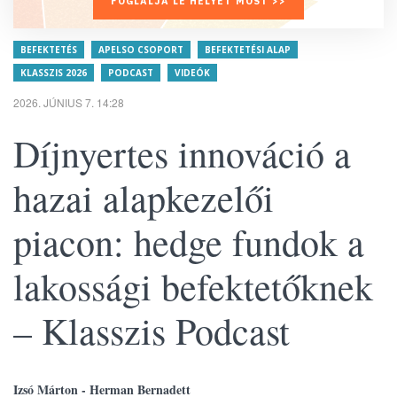
FOGLALJA LE HELYÉT MOST >>
BEFEKTETÉS
APELSO CSOPORT
BEFEKTETÉSI ALAP
KLASSZIS 2026
PODCAST
VIDEÓK
2026. JÚNIUS 7. 14:28
Díjnyertes innováció a
hazai alapkezelői
piacon: hedge fundok a
lakossági befektetőknek
– Klasszis Podcast
Izsó Márton - Herman Bernadett