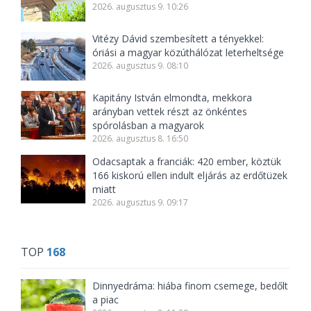
2026. augusztus 9. 10:26
Vitézy Dávid szembesített a tényekkel:
óriási a magyar közúthálózat leterheltsége
2026. augusztus 9. 08:10
Kapitány István elmondta, mekkora
arányban vettek részt az önkéntes
spórolásban a magyarok
2026. augusztus 8. 16:50
Odacsaptak a franciák: 420 ember, köztük
166 kiskorú ellen indult eljárás az erdőtüzek
miatt
2026. augusztus 9. 09:17
TOP
168
Dinnyedráma: hiába finom csemege, bedőlt
a piac