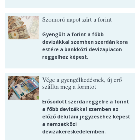
Szomorú napot zárt a forint
Gyengült a forint a főbb
devizákkal szemben szerdán kora
estére a bankközi devizapiacon
reggelhez képest.
Vége a gyengélkedésnek, új erő
szállta meg a forintot
Erősödött szerda reggelre a forint
a főbb devizákkal szemben az
előző délutáni jegyzéséhez képest
a nemzetközi
devizakereskedelemben.