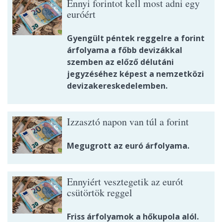
Ennyi forintot kell most adni egy
euróért
Gyengült péntek reggelre a forint
árfolyama a főbb devizákkal
szemben az előző délutáni
jegyzéséhez képest a nemzetközi
devizakereskedelemben.
Izzasztó napon van túl a forint
Megugrott az euró árfolyama.
Ennyiért vesztegetik az eurót
csütörtök reggel
Friss árfolyamok a hőkupola alól.