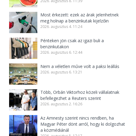
2026. augusztus 8. 11:39
Most érkezett: ezek az árak jelenhetnek
meg holnap a benzinkutak kijelzőin
2026. augusztus 4. 11:24
Pénteken jön csak az igazi buli a
benzinkutakon
2026. augusztus 6. 12:44
Nem a véletlen műve volt a paksi leállás
2026. augusztus 6. 13:21
Több, Orbán Viktorhoz közeli vállalatnak
befellegezhet a Reuters szerint
2026. augusztus 2. 16:26
Az Amnesty szerint nincs rendben, ha
Magyar Péter dönt arról, hogy ki dolgozhat
a közmédiánál
2026. augusztus 5. 17:17