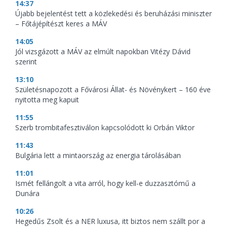
14:37
Újabb bejelentést tett a közlekedési és beruházási miniszter
– Főtájépítészt keres a MÁV
14:05
Jól vizsgázott a MÁV az elmúlt napokban Vitézy Dávid
szerint
13:10
Születésnapozott a Fővárosi Állat- és Növénykert – 160 éve
nyitotta meg kapuit
11:55
Szerb trombitafesztiválon kapcsolódott ki Orbán Viktor
11:43
Bulgária lett a mintaország az energia tárolásában
11:01
Ismét fellángolt a vita arról, hogy kell-e duzzasztómű a
Dunára
10:26
Hegedűs Zsolt és a NER luxusa, itt biztos nem szállt por a