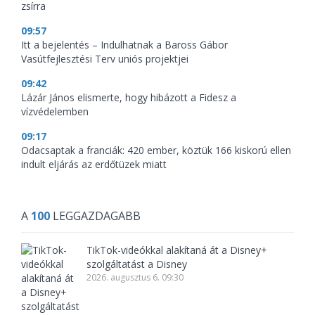
zsírra
09:57
Itt a bejelentés – Indulhatnak a Baross Gábor
Vasútfejlesztési Terv uniós projektjei
09:42
Lázár János elismerte, hogy hibázott a Fidesz a
vízvédelemben
09:17
Odacsaptak a franciák: 420 ember, köztük 166 kiskorú ellen
indult eljárás az erdőtüzek miatt
A
100
LEGGAZDAGABB
TikTok-videókkal alakítaná át a Disney+
szolgáltatást a Disney
2026. augusztus 6. 09:30