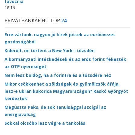
távoznia
18:16
PRIVÁTBANKÁR.HU TOP
24
Erre vártunk: nagyon jó hírek jöttek az euróövezet
gazdaságából
Kiderült, mi történt a New York-i tőzsdén
A kormányzati intézkedések és az erős forint fékezték
az OTP nyereségét
Nem lesz boldog, ha a forintra és a tőzsdére néz
Mikor csökkenhet a zöldségek és gyümölcsök áfája,
lesz-e ukrán kukorica Magyarországon? Raskó Györgyöt
kérdeztük
Megúszta Paks, de sok tanulsággal szolgál az
energiaválság
Sokkal olcsóbb lesz végre a tankolás