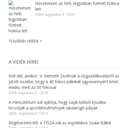
Húszévesen az NHL legjobban fizetett hokisa
lett
2026. augusztus 3. 10:03
TOVÁBBI HÍREK >
A VIDÉK HÍREI
Volt idő, amikor V. Németh Zsoltnak a vízgazdálkodásról az
jutott eszébe, hogy a 40 fokos pálinkát ugyanannyiért lehet
eladni, mint az 50 fokosat
2026. augusztus 5. 18:15
A minisztérium azt ajánlja, hogy saját kútból éjszaka
locsolják a sportlétesítmények labdarúgó pályáit
2026. augusztus 5. 18:15
Régióvezető lett a TISZÁ-nál az exjobbikos Szalai Bálint