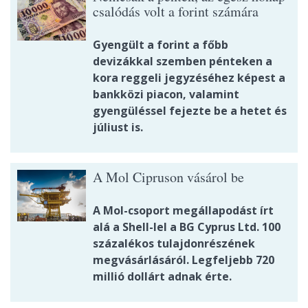
csalódás volt a forint számára
Gyengült a forint a főbb
devizákkal szemben pénteken a
kora reggeli jegyzéséhez képest a
bankközi piacon, valamint
gyengüléssel fejezte be a hetet és
júliust is.
A Mol Cipruson vásárol be
A Mol-csoport megállapodást írt
alá a Shell-lel a BG Cyprus Ltd. 100
százalékos tulajdonrészének
megvásárlásáról. Legfeljebb 720
millió dollárt adnak érte.