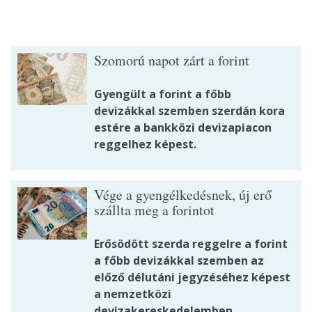
Szomorú napot zárt a forint
Gyengült a forint a főbb
devizákkal szemben szerdán kora
estére a bankközi devizapiacon
reggelhez képest.
Vége a gyengélkedésnek, új erő
szállta meg a forintot
Erősödött szerda reggelre a forint
a főbb devizákkal szemben az
előző délutáni jegyzéséhez képest
a nemzetközi
devizakereskedelemben.