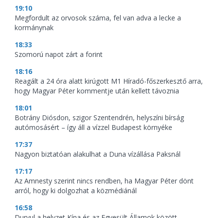
19:10
Megfordult az orvosok száma, fel van adva a lecke a
kormánynak
18:33
Szomorú napot zárt a forint
18:16
Reagált a 24 óra alatt kirúgott M1 Híradó-főszerkesztő arra,
hogy Magyar Péter kommentje után kellett távoznia
18:01
Botrány Diósdon, szigor Szentendrén, helyszíni bírság
autómosásért – így áll a vízzel Budapest környéke
17:37
Nagyon biztatóan alakulhat a Duna vízállása Paksnál
17:17
Az Amnesty szerint nincs rendben, ha Magyar Péter dönt
arról, hogy ki dolgozhat a közmédiánál
16:58
Durvul a helyzet Kína és az Egyesült Államok között