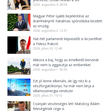
2026. augusztus 4. 06:58
Magyar Péter újabb bejelentése az
áramhiányról: hatalmas spórolásba kezdett
az ország
2026. augusztus 2. 12:37
Hat-hét parlamenti képviselőt is lecserélhet
a Fidesz-frakció
2026. július 30. 12:48
Akkora a baj, hogy az emelkedő benzinár
már nem is aggasztja az embereket
2026. augusztus 1. 05:56
Ezt jó lenne elkerülni, de így néz ki a
vészforgatókönyv, ha már nem bírja a
villamosenergia-rendszer
2026. július 31. 16:10
Csúnyán veszteséges lett Matolcsy Ádám
feleségének cége is