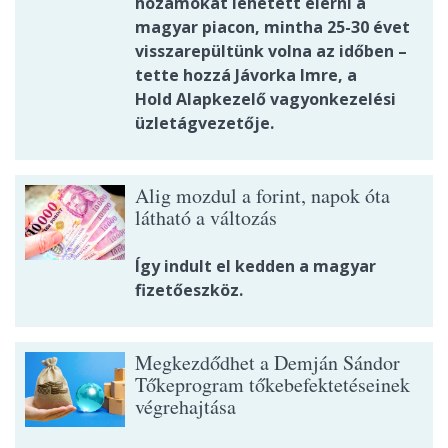
hozamokat lehetett elérni a
magyar piacon, mintha 25-30 évet
visszarepültünk volna az időben –
tette hozzá Jávorka Imre, a
Hold Alapkezelő vagyonkezelési
üzletágvezetője.
Alig mozdul a forint, napok óta
látható a változás
Így indult el kedden a magyar
fizetőeszköz.
Megkezdődhet a Demján Sándor
Tőkeprogram tőkebefektetéseinek
végrehajtása