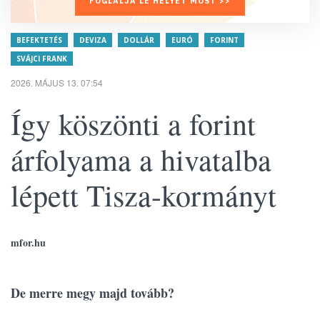
FOGLALJA LE HELYÉT MOST >>
BEFEKTETÉS
DEVIZA
DOLLÁR
EURÓ
FORINT
SVÁJCI FRANK
2026. MÁJUS 13. 07:54
Így köszönti a forint
árfolyama a hivatalba
lépett Tisza-kormányt
mfor.hu
De merre megy majd tovább?