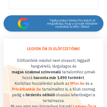
Tájékozódjon hiteles forrásból: itt
megadhatja, hogy a Google előnyben
részesítse az Mfor cikkeit!
LEGYEN ÖN IS ELŐFIZETŐNK!
Előfizetőink máshol nem olvasott, higgadt
hangvételű, tárgyilagos és
magas szakmai színvonalú
tartalomhoz jutnak
hozzá
havonta már 1490 forintért
.
Korlátlan hozzáférést adunk az
Mfor.hu
és a
Privátbankár.hu
tartalmaihoz is, a Klub csomag
pedig a
hirdetés nélküli
olvasási lehetőséget is
tartalmazza.
Mi nap mint nap bizonyítani fogunk!
Legyen Ön is