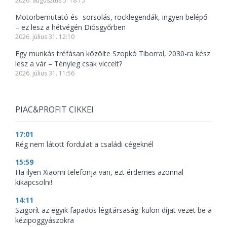
2026. augusztus 5. 18:15
Motorbemutató és -sorsolás, rocklegendák, ingyen belépő
– ez lesz a hétvégén Diósgyőrben
2026. július 31. 12:10
Egy munkás tréfásan közölte Szopkó Tiborral, 2030-ra kész
lesz a vár – Tényleg csak viccelt?
2026. július 31. 11:56
PIAC&PROFIT CIKKEI
17:01
Rég nem látott fordulat a családi cégeknél
15:59
Ha ilyen Xiaomi telefonja van, ezt érdemes azonnal
kikapcsolni!
14:11
Szigorít az egyik fapados légitársaság: külön díjat vezet be a
kézipoggyászokra