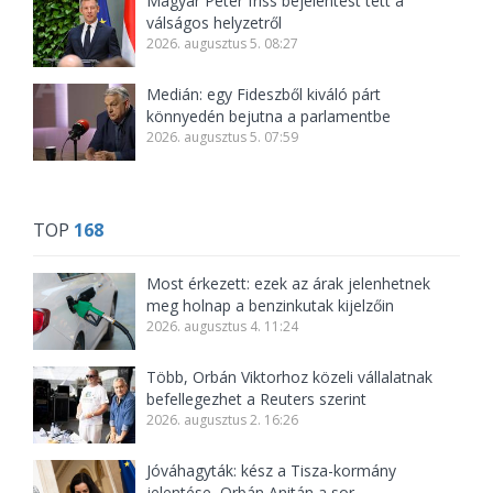
Magyar Péter friss bejelentést tett a
válságos helyzetről
2026. augusztus 5. 08:27
Medián: egy Fideszből kiváló párt
könnyedén bejutna a parlamentbe
2026. augusztus 5. 07:59
TOP
168
Most érkezett: ezek az árak jelenhetnek
meg holnap a benzinkutak kijelzőin
2026. augusztus 4. 11:24
Több, Orbán Viktorhoz közeli vállalatnak
befellegezhet a Reuters szerint
2026. augusztus 2. 16:26
Jóváhagyták: kész a Tisza-kormány
jelentése, Orbán Anitán a sor