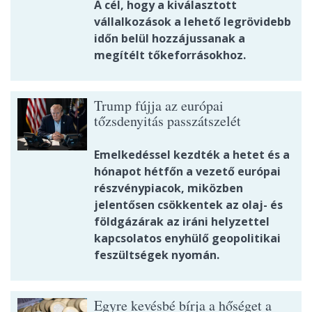
A cél, hogy a kiválasztott
vállalkozások a lehető legrövidebb
időn belül hozzájussanak a
megítélt tőkeforrásokhoz.
Trump fújja az európai
tőzsdenyitás passzátszelét
Emelkedéssel kezdték a hetet és a
hónapot hétfőn a vezető európai
részvénypiacok, miközben
jelentősen csökkentek az olaj- és
földgázárak az iráni helyzettel
kapcsolatos enyhülő geopolitikai
feszültségek nyomán.
Egyre kevésbé bírja a hőséget a