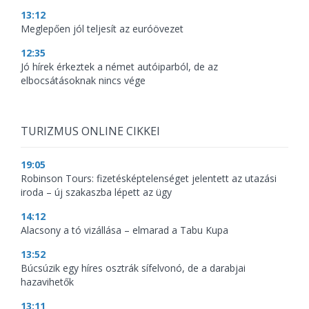
13:12
Meglepően jól teljesít az euróövezet
12:35
Jó hírek érkeztek a német autóiparból, de az
elbocsátásoknak nincs vége
TURIZMUS ONLINE CIKKEI
19:05
Robinson Tours: fizetésképtelenséget jelentett az utazási
iroda – új szakaszba lépett az ügy
14:12
Alacsony a tó vizállása – elmarad a Tabu Kupa
13:52
Búcsúzik egy híres osztrák sífelvonó, de a darabjai
hazavihetők
13:11