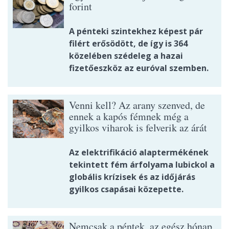
forint
A pénteki szintekhez képest pár
filért erősödött, de így is 364
közelében szédeleg a hazai
fizetőeszköz az euróval szemben.
Venni kell? Az arany szenved, de
ennek a kapós fémnek még a
gyilkos viharok is felverik az árát
Az elektrifikáció alaptermékének
tekintett fém árfolyama lubickol a
globális krízisek és az időjárás
gyilkos csapásai közepette.
Nemcsak a péntek, az egész hónap