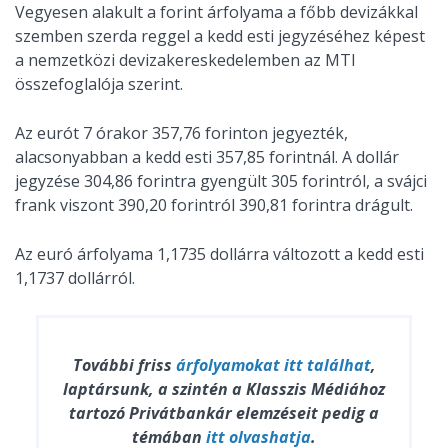
Vegyesen alakult a forint árfolyama a főbb devizákkal
szemben szerda reggel a kedd esti jegyzéséhez képest
a nemzetközi devizakereskedelemben az MTI
összefoglalója szerint.
Az eurót 7 órakor 357,76 forinton jegyezték,
alacsonyabban a kedd esti 357,85 forintnál. A dollár
jegyzése 304,86 forintra gyengült 305 forintról, a svájci
frank viszont 390,20 forintról 390,81 forintra drágult.
Az euró árfolyama 1,1735 dollárra változott a kedd esti
1,1737 dollárról.
További friss
árfolyamokat
itt találhat
,
laptársunk, a szintén a Klasszis Médiához
tartozó Privátbankár elemzéseit pedig a
témában
itt olvashatja
.