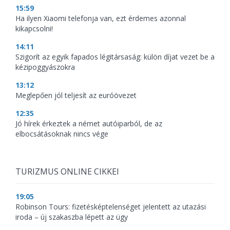
15:59
Ha ilyen Xiaomi telefonja van, ezt érdemes azonnal
kikapcsolni!
14:11
Szigorít az egyik fapados légitársaság: külön díjat vezet be a
kézipoggyászokra
13:12
Meglepően jól teljesít az euróövezet
12:35
Jó hírek érkeztek a német autóiparból, de az
elbocsátásoknak nincs vége
TURIZMUS ONLINE CIKKEI
19:05
Robinson Tours: fizetésképtelenséget jelentett az utazási
iroda – új szakaszba lépett az ügy