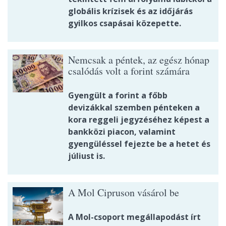
globális krízisek és az időjárás
gyilkos csapásai közepette.
Nemcsak a péntek, az egész hónap
csalódás volt a forint számára
Gyengült a forint a főbb
devizákkal szemben pénteken a
kora reggeli jegyzéséhez képest a
bankközi piacon, valamint
gyengüléssel fejezte be a hetet és
júliust is.
A Mol Cipruson vásárol be
A Mol-csoport megállapodást írt