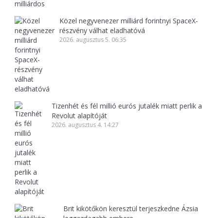
Közel negyvenezer milliárd forintnyi SpaceX-
részvény válhat eladhatóvá
2026. augusztus 5. 06:35
Tizenhét és fél millió eurós jutalék miatt perlik a
Revolut alapítóját
2026. augusztus 4. 14:27
Brit kikötőkön keresztül terjeszkedne Ázsia