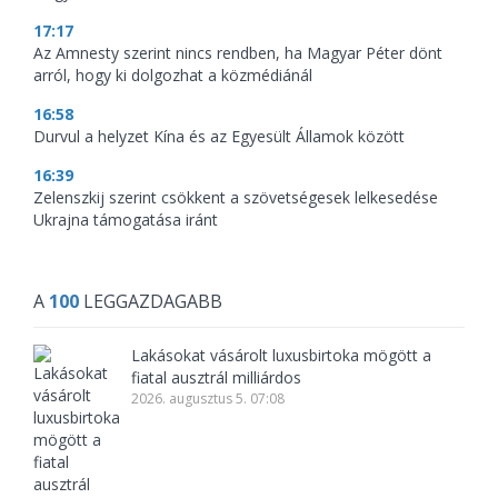
17:17
Az Amnesty szerint nincs rendben, ha Magyar Péter dönt
arról, hogy ki dolgozhat a közmédiánál
16:58
Durvul a helyzet Kína és az Egyesült Államok között
16:39
Zelenszkij szerint csökkent a szövetségesek lelkesedése
Ukrajna támogatása iránt
A
100
LEGGAZDAGABB
Lakásokat vásárolt luxusbirtoka mögött a
fiatal ausztrál milliárdos
2026. augusztus 5. 07:08