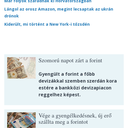
Már folyók száradnak ki Horvátországban
Lángol az orosz Amazon, megint lecsaptak az ukrán
drónok
Kiderült, mi történt a New York-i tőzsdén
Szomorú napot zárt a forint
Gyengült a forint a főbb
devizákkal szemben szerdán kora
estére a bankközi devizapiacon
reggelhez képest.
Vége a gyengélkedésnek, új erő
szállta meg a forintot