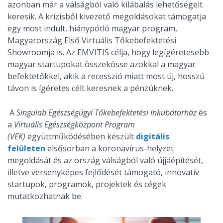
azonban már a válságból való kilábalás lehetőségeit
keresik. A krízisből kivezető megoldásokat támogatja
egy most indult, hiánypótló magyar program,
Magyarország Első Virtuális Tőkebefektetési
Showroomja is. Az EMVITIS célja, hogy legígéretesebb
magyar startupokat összekösse azokkal a magyar
befektetőkkel, akik a recesszió miatt most új, hosszú
távon is ígéretes célt keresnek a pénzüknek.
A
Singulab Egészségügyi Tőkebefektetési Inkubátorház
és
a
Virtuális Egészségközpont Program
(VEK)
együttműködésében készült
digitális
felületen
elsősorban a koronavírus-helyzet
megoldását és az ország válságból való újjáépítését,
illetve versenyképes fejlődését támogató, innovatív
startupok, programok, projektek és cégek
mutatkozhatnak be.