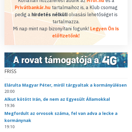
Korlátlan hozzáférést adunk az
Mfor.hu
és a
Privátbankár.hu
tartalmaihoz is, a Klub csomag
pedig a
hirdetés nélküli
olvasási lehetőséget is
tartalmazza.
Mi nap mint nap bizonyítani fogunk!
Legyen Ön is
előfizetőnk!
FRISS
Elárulta Magyar Péter, miről tárgyaltak a kormányülésen
20:00
Alkut kötött Irán, de nem az Egyesült Államokkal
19:36
Megfordult az orvosok száma, fel van adva a lecke a
kormánynak
19:10