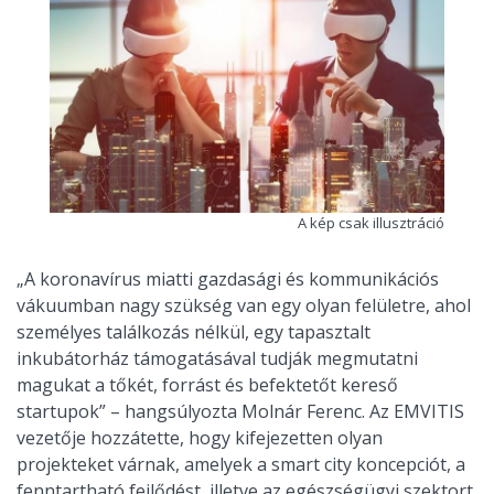
A kép csak illusztráció
„A koronavírus miatti gazdasági és kommunikációs
vákuumban nagy szükség van egy olyan felületre, ahol
személyes találkozás nélkül, egy tapasztalt
inkubátorház támogatásával tudják megmutatni
magukat a tőkét, forrást és befektetőt kereső
startupok” – hangsúlyozta Molnár Ferenc. Az EMVITIS
vezetője hozzátette, hogy kifejezetten olyan
projekteket várnak, amelyek a smart city koncepciót, a
fenntartható fejlődést, illetve az egészségügyi szektort