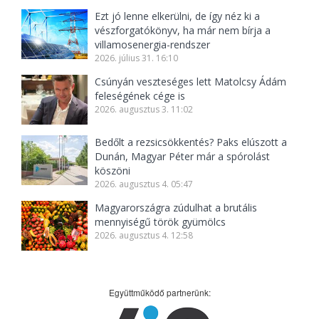
Ezt jó lenne elkerülni, de így néz ki a
vészforgatókönyv, ha már nem bírja a
villamosenergia-rendszer
2026. július 31. 16:10
Csúnyán veszteséges lett Matolcsy Ádám
feleségének cége is
2026. augusztus 3. 11:02
Bedőlt a rezsicsökkentés? Paks elúszott a
Dunán, Magyar Péter már a spórolást
köszöni
2026. augusztus 4. 05:47
Magyarországra zúdulhat a brutális
mennyiségű török gyümölcs
2026. augusztus 4. 12:58
Együttműködő partnerünk: