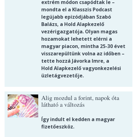
extrém módon csapódtak le –
mondta el a Klasszis Podcast
legújabb epizódjában Szabó
Balázs, a Hold Alapkezelő
vezérigazgatója. Olyan magas
hozamokat lehetett elérni a
magyar piacon, mintha 25-30 évet
visszarepültünk volna az időben –
tette hozzá Jávorka Imre, a
Hold Alapkezelő vagyonkezelési
üzletágvezetője.
Alig mozdul a forint, napok óta
látható a változás
Így indult el kedden a magyar
fizetőeszköz.