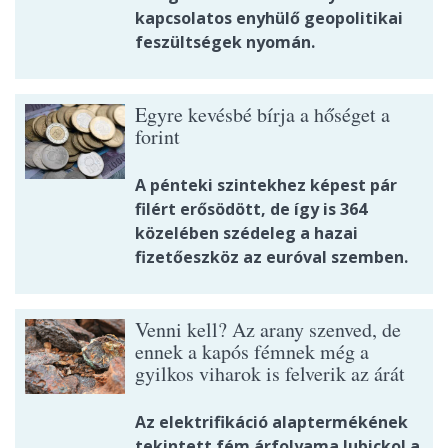
kapcsolatos enyhülő geopolitikai
feszültségek nyomán.
Egyre kevésbé bírja a hőséget a
forint
A pénteki szintekhez képest pár
filért erősödött, de így is 364
közelében szédeleg a hazai
fizetőeszköz az euróval szemben.
Venni kell? Az arany szenved, de
ennek a kapós fémnek még a
gyilkos viharok is felverik az árát
Az elektrifikáció alaptermékének
tekintett fém árfolyama lubickol a