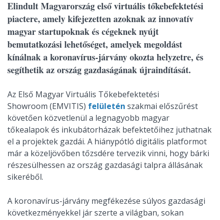
Elindult Magyarország első virtuális tőkebefektetési
piactere, amely kifejezetten azoknak az innovatív
magyar startupoknak és cégeknek nyújt
bemutatkozási lehetőséget, amelyek megoldást
kínálnak a koronavírus-járvány okozta helyzetre, és
segíthetik az ország gazdaságának újraindítását.
Az Első Magyar Virtuális Tőkebefektetési
Showroom (EMVITIS)
felületén
szakmai előszűrést
követően közvetlenül a legnagyobb magyar
tőkealapok és inkubátorházak befektetőihez juthatnak
el a projektek gazdái. A hiánypótló digitális platformot
már a közeljövőben tőzsdére tervezik vinni, hogy bárki
részesülhessen az ország gazdasági talpra állásának
sikeréből.
A koronavírus-járvány megfékezése súlyos gazdasági
következményekkel jár szerte a világban, sokan