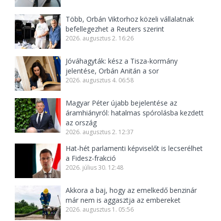
Több, Orbán Viktorhoz közeli vállalatnak
befellegezhet a Reuters szerint
2026. augusztus 2. 16:26
Jóváhagyták: kész a Tisza-kormány
jelentése, Orbán Anitán a sor
2026. augusztus 4. 06:58
Magyar Péter újabb bejelentése az
áramhiányról: hatalmas spórolásba kezdett
az ország
2026. augusztus 2. 12:37
Hat-hét parlamenti képviselőt is lecserélhet
a Fidesz-frakció
2026. július 30. 12:48
Akkora a baj, hogy az emelkedő benzinár
már nem is aggasztja az embereket
2026. augusztus 1. 05:56