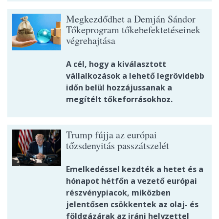
Megkezdődhet a Demján Sándor
Tőkeprogram tőkebefektetéseinek
végrehajtása
A cél, hogy a kiválasztott
vállalkozások a lehető legrövidebb
időn belül hozzájussanak a
megítélt tőkeforrásokhoz.
Trump fújja az európai
tőzsdenyitás passzátszelét
Emelkedéssel kezdték a hetet és a
hónapot hétfőn a vezető európai
részvénypiacok, miközben
jelentősen csökkentek az olaj- és
földgázárak az iráni helyzettel