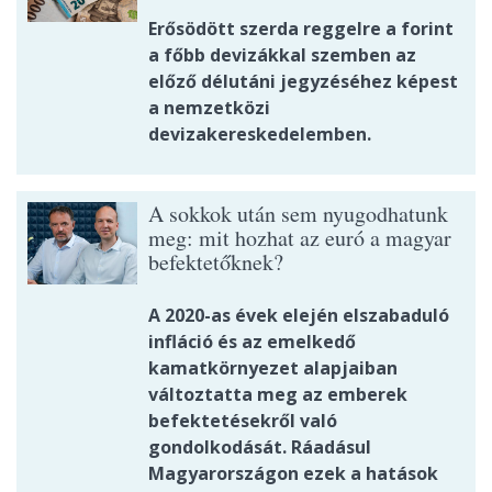
Erősödött szerda reggelre a forint
a főbb devizákkal szemben az
előző délutáni jegyzéséhez képest
a nemzetközi
devizakereskedelemben.
A sokkok után sem nyugodhatunk
meg: mit hozhat az euró a magyar
befektetőknek?
A 2020-as évek elején elszabaduló
infláció és az emelkedő
kamatkörnyezet alapjaiban
változtatta meg az emberek
befektetésekről való
gondolkodását. Ráadásul
Magyarországon ezek a hatások