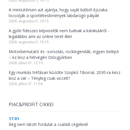
2026. augusztus 5. 18:15
A minisztérium azt ajánlja, hogy saját kútból éjszaka
locsolják a sportlétesítmények labdarúgó pályáit
2026. augusztus 5. 18:15
A győri fideszes képviselők nem tudnak a kánikuláról -
legalábbis ami az online teret illeti
2026. augusztus 5. 18:15
Motorbemutató és -sorsolás, rocklegendák, ingyen belépő
– ez lesz a hétvégén Diósgyőrben
2026. július 31. 12:10
Egy munkás tréfásan közölte Szopkó Tiborral, 2030-ra kész
lesz a vár – Tényleg csak viccelt?
2026. július 31. 11:56
PIAC&PROFIT CIKKEI
17:01
Rég nem látott fordulat a családi cégeknél