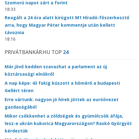
Szomorú napot zárt a forint
18:33
Reagált a 24 óra alatt kirúgott M1 Híradó-főszerkesztő
arra, hogy Magyar Péter kommentje után kellett
távoznia
18:16
PRIVÁTBANKÁR.HU TOP
24
Már jövő kedden szavazhat a parlament az új
köztársasági elnökről
A nap képe: 43 fokig kúszott a hőmérő a budapesti
Gellért téren
Erre vártunk: nagyon jó hírek jöttek az euróövezet
gazdaságából
Mikor csökkenhet a zöldségek és gyümölcsök áfája,
lesz-e ukrán kukorica Magyarországon? Raskó Györgyöt
kérdeztük