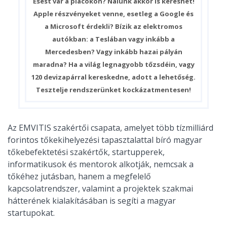
Esést vár a piacokon? Nálunk akkor is kereshet!
Apple részvényeket venne, esetleg a Google és
a Microsoft érdekli? Bízik az elektromos
autókban: a Teslában vagy inkább a
Mercedesben? Vagy inkább hazai pályán
maradna? Ha a világ legnagyobb tőzsdéin, vagy
120 devizapárral kereskedne, adott a lehetőség.
Tesztelje rendszerünket kockázatmentesen!
Az EMVITIS szakértői csapata, amelyet több tízmilliárd
forintos tőkekihelyezési tapasztalattal bíró magyar
tőkebefektetési szakértők, startupperek,
informatikusok és mentorok alkotják, nemcsak a
tőkéhez jutásban, hanem a megfelelő
kapcsolatrendszer, valamint a projektek szakmai
hátterének kialakításában is segíti a magyar
startupokat.