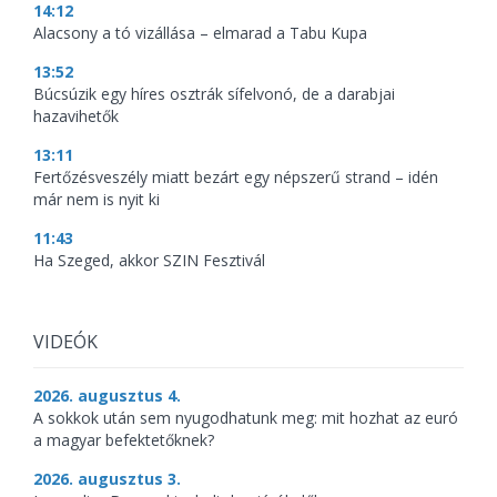
14:12
Alacsony a tó vizállása – elmarad a Tabu Kupa
13:52
Búcsúzik egy híres osztrák sífelvonó, de a darabjai
hazavihetők
13:11
Fertőzésveszély miatt bezárt egy népszerű strand – idén
már nem is nyit ki
11:43
Ha Szeged, akkor SZIN Fesztivál
VIDEÓK
2026. augusztus 4.
A sokkok után sem nyugodhatunk meg: mit hozhat az euró
a magyar befektetőknek?
2026. augusztus 3.