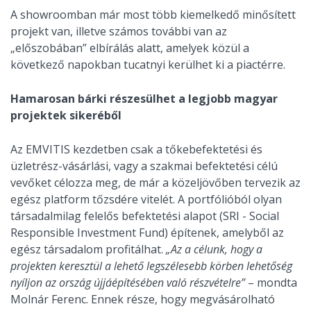
A showroomban már most több kiemelkedő minősített
projekt van, illetve számos további van az
„előszobában” elbírálás alatt, amelyek közül a
következő napokban tucatnyi kerülhet ki a piactérre.
Hamarosan bárki részesülhet a legjobb magyar
projektek sikeréből
Az EMVITIS kezdetben csak a tőkebefektetési és
üzletrész-vásárlási, vagy a szakmai befektetési célú
vevőket célozza meg, de már a közeljövőben tervezik az
egész platform tőzsdére vitelét. A portfólióból olyan
társadalmilag felelős befektetési alapot (SRI - Social
Responsible Investment Fund) építenek, amelyből az
egész társadalom profitálhat.
„Az a célunk, hogy a
projekten keresztül a lehető legszélesebb körben lehetőség
nyíljon az ország újjáépítésében való részvételre”
– mondta
Molnár Ferenc. Ennek része, hogy megvásárolható