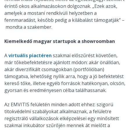
érintő okos alkalmazásokon dolgoznak. „Ezek azok,
amelyek a mostani rendkívüli helyzetben a
fennmaradást, később pedig a kilábalást támogatják” –
mondta a szakember.
Kiemelkedő magyar startupok a showroomban
A
virtuális piactéren
szakmai előszűrést követően,
már tőkebefektetésre ajánlott módon: akár önállóan,
akár diverzifikált csomagokban (portfólióban)
támogatva, lehetőség nyílik arra, hogy a jó befektetést
kereső tőke, illetve egyéb források hatékonyan, olcsón,
gyorsan és eredményesen célba találhassanak.
Az EMVITIS felületén minden adott ehhez: szigorú
titokvédelmi szabályokat alkalmaznak, a felületre
regisztráló vállalkozások elképzelései egy minősített
szakmai inkubátor szűrőjén mennek át mielőtt a