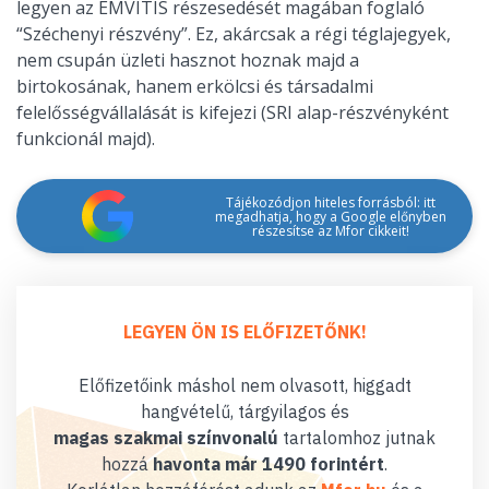
legyen az EMVITIS részesedését magában foglaló
“Széchenyi részvény”. Ez, akárcsak a régi téglajegyek,
nem csupán üzleti hasznot hoznak majd a
birtokosának, hanem erkölcsi és társadalmi
felelősségvállalását is kifejezi (SRI alap-részvényként
funkcionál majd).
Tájékozódjon hiteles forrásból: itt
megadhatja, hogy a Google előnyben
részesítse az Mfor cikkeit!
LEGYEN ÖN IS ELŐFIZETŐNK!
Előfizetőink máshol nem olvasott, higgadt
hangvételű, tárgyilagos és
magas szakmai színvonalú
tartalomhoz jutnak
hozzá
havonta már 1490 forintért
.