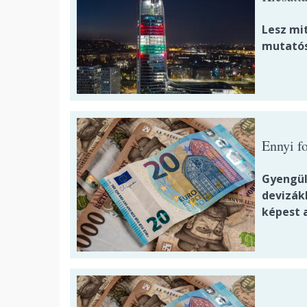
Lesz mi
mutatós
Ennyi fo
Gyengül
devizák
képest 