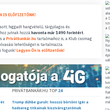
N IS ELŐFIZETŐNK!
ott, higgadt hangvételű, tárgyilagos és
hoz jutnak hozzá
havonta már 1490 forintért
.
s a
Privátbankár.hu
tartalmaihoz is, a Klub csomag
lvasási lehetőséget is tartalmazza.
i fogunk!
Legyen Ön is előfizetőnk!
PRIVÁTBANKÁR.HU TOP
24
yét
Trump dühbe gurult: hosszú börtönt ígér a
hadsereg titkainak kiszivárogtatóinak