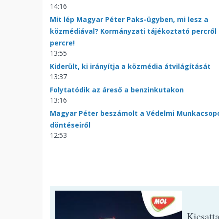
14:16
Mit lép Magyar Péter Paks-ügyben, mi lesz a
közmédiával? Kormányzati tájékoztató percről
percre!
13:55
Kiderült, ki irányítja a közmédia átvilágítását
13:37
Folytatódik az áreső a benzinkutakon
13:16
Magyar Péter beszámolt a Védelmi Munkacsop
döntéseiről
12:53
Kicsatt