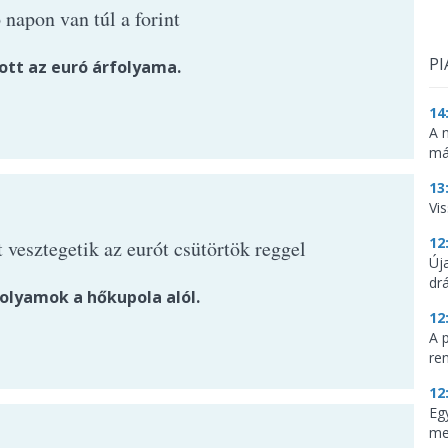
 napon van túl a forint
PI
tt az euró árfolyama.
14
A 
má
13
Vis
12
 vesztegetik az eurót csütörtök reggel
Új
dr
folyamok a hőkupola alól.
12
A 
re
12
Eg
me