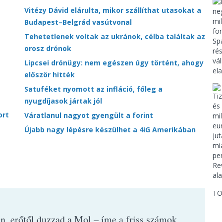
Vitézy Dávid elárulta, mikor szállíthat utasokat a
Budapest–Belgrád vasútvonal
Tehetetlenek voltak az ukránok, célba találtak az
orosz drónok
Lipcsei drónügy: nem egészen úgy történt, ahogy
először hitték
Satuféket nyomott az infláció, főleg a
nyugdíjasok jártak jól
ort
Váratlanul nagyot gyengült a forint
Újabb nagy lépésre készülhet a 4iG Amerikában
TO
an, erőtől duzzad a Mol – íme a friss számok