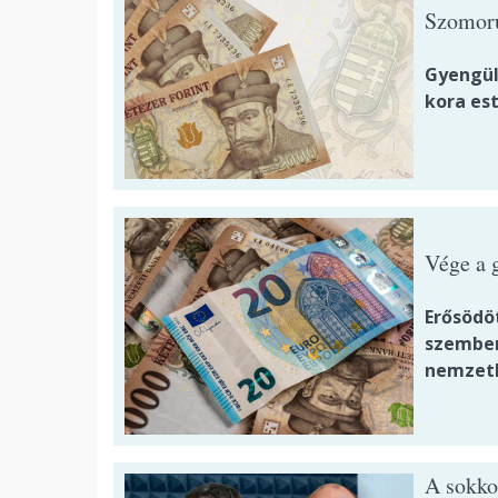
Szomorú
Gyengül
kora es
Vége a g
Erősödöt
szemben
nemzetk
A sokko