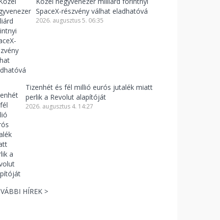
Közel negyvenezer milliárd forintnyi
SpaceX-részvény válhat eladhatóvá
2026. augusztus 5. 06:35
Tizenhét és fél millió eurós jutalék miatt
perlik a Revolut alapítóját
2026. augusztus 4. 14:27
VÁBBI HÍREK >