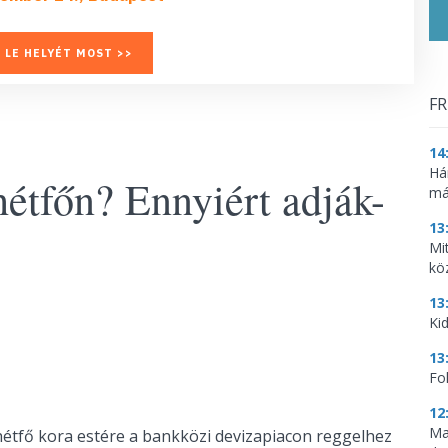
 LE HELYÉT MOST >>
FR
14
Há
hétfőn? Ennyiért adják-
má
13
Mi
kö
13
Kid
13
Fo
12
Ma
hétfő kora estére a bankközi devizapiacon reggelhez