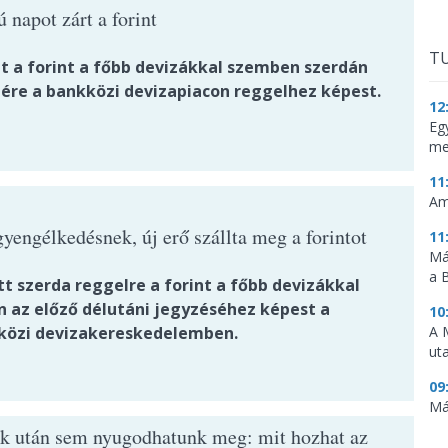
 napot zárt a forint
TU
t a forint a főbb devizákkal szemben szerdán
tére a bankközi devizapiacon reggelhez képest.
12
Eg
me
11
Am
yengélkedésnek, új erő szállta meg a forintot
11
Má
a 
t szerda reggelre a forint a főbb devizákkal
 az előző délutáni jegyzéséhez képest a
10
özi devizakereskedelemben.
A 
ut
09
Má
k után sem nyugodhatunk meg: mit hozhat az