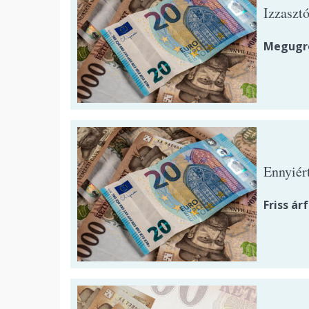
Izzasztó
Megugro
Ennyiért
Friss ár