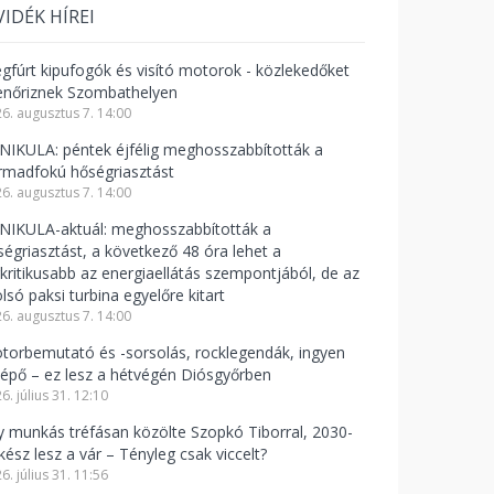
VIDÉK HÍREI
gfúrt kipufogók és visító motorok - közlekedőket
lenőriznek Szombathelyen
6. augusztus 7. 14:00
NIKULA: péntek éjfélig meghosszabbították a
rmadfokú hőségriasztást
6. augusztus 7. 14:00
NIKULA-aktuál: meghosszabbították a
ségriasztást, a következő 48 óra lehet a
gkritikusabb az energiaellátás szempontjából, de az
lsó paksi turbina egyelőre kitart
6. augusztus 7. 14:00
torbemutató és -sorsolás, rocklegendák, ingyen
lépő – ez lesz a hétvégén Diósgyőrben
6. július 31. 12:10
y munkás tréfásan közölte Szopkó Tiborral, 2030-
kész lesz a vár – Tényleg csak viccelt?
6. július 31. 11:56