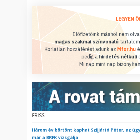
LEGYEN Ö
Előfizetőink máshol nem olvas
magas szakmai színvonalú
tartalom
Korlátlan hozzáférést adunk az
Mfor.hu
é
pedig a
hirdetés nélküli
o
Mi nap mint nap bizonyítan
FRISS
Három év börtönt kaphat Szijjártó Péter, az üg
már a BRFK vizsgálja