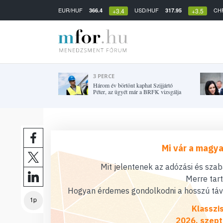
EUR/HUF
USD/HUF
CH
366.4
317.95
+3.4
+3.5
3 PERCE
Három év börtönt kaphat Szijjártó
Péter, az ügyét már a BRFK vizsgálja
Mi vár a magya
Mit jelentenek az adózási és sza
Merre tar
Hogyan érdemes gondolkodni a hosszú távú
1p
Klasszi
2026. szept