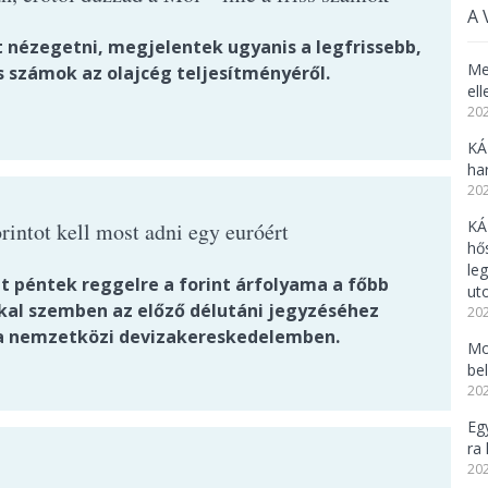
A 
t nézegetni, megjelentek ugyanis a legfrissebb,
Me
 számok az olajcég teljesítményéről.
el
202
KÁ
ha
202
KÁ
rintot kell most adni egy euróért
hő
le
t péntek reggelre a forint árfolyama a főbb
uto
kal szemben az előző délutáni jegyzéséhez
202
a nemzetközi devizakereskedelemben.
Mo
be
202
Eg
ra 
202