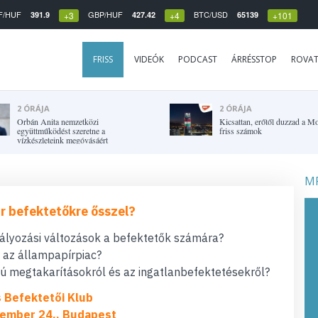
F/HUF
GBP/HUF
BTC/USD
391.9
427.42
65139
+3
+4
+101
FRISS
VIDEÓK
PODCAST
ÁRRÉSSTOP
ROVA
2 ÓRÁJA
2 ÓRÁJA
Orbán Anita nemzetközi
Kicsattan, erőtől duzzad a Mo
együttműködést szeretne a
friss számok
vízkészleteink megóvásáért
MF
r befektetőkre ősszel?
bályozási változások a befektetők számára?
t az állampapírpiac?
 megtakarításokról és az ingatlanbefektetésekről?
s Befektetői Klub
ember 24., Budapest