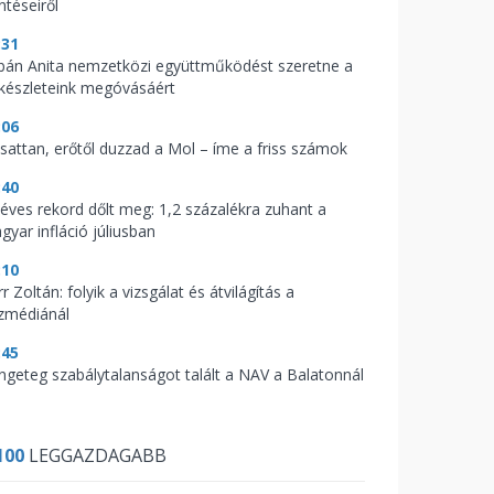
ntéseiről
:31
bán Anita nemzetközi együttműködést szeretne a
zkészleteink megóvásáért
:06
csattan, erőtől duzzad a Mol – íme a friss számok
:40
zéves rekord dőlt meg: 1,2 százalékra zuhant a
gyar infláció júliusban
:10
r Zoltán: folyik a vizsgálat és átvilágítás a
zmédiánál
:45
ngeteg szabálytalanságot talált a NAV a Balatonnál
100
LEGGAZDAGABB