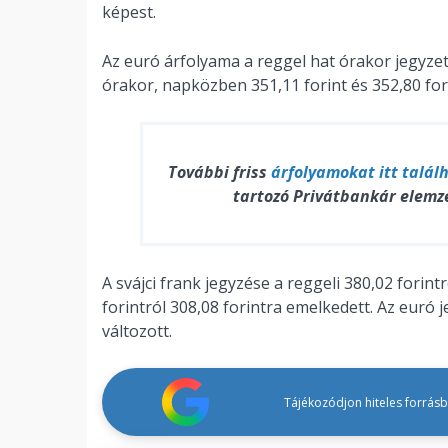
képest.
Az euró árfolyama a reggel hat órakor jegyzett
órakor, napközben 351,11 forint és 352,80 for
További friss
árfolyamokat
itt talál
tartozó Privátbankár elemz
A svájci frank jegyzése a reggeli 380,02 forintr
forintról 308,08 forintra emelkedett. Az euró j
változott.
Tájékozódjon hiteles forrásbó