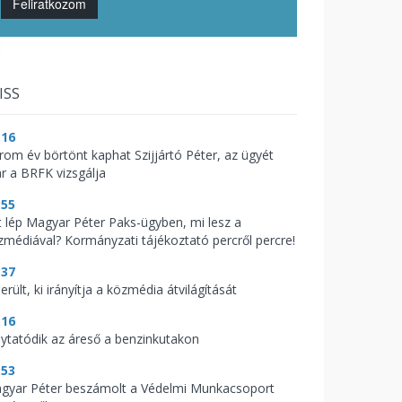
Feliratkozom
ISS
:16
rom év börtönt kaphat Szijjártó Péter, az ügyét
r a BRFK vizsgálja
:55
t lép Magyar Péter Paks-ügyben, mi lesz a
zmédiával? Kormányzati tájékoztató percről percre!
:37
erült, ki irányítja a közmédia átvilágítását
:16
lytatódik az áreső a benzinkutakon
:53
gyar Péter beszámolt a Védelmi Munkacsoport