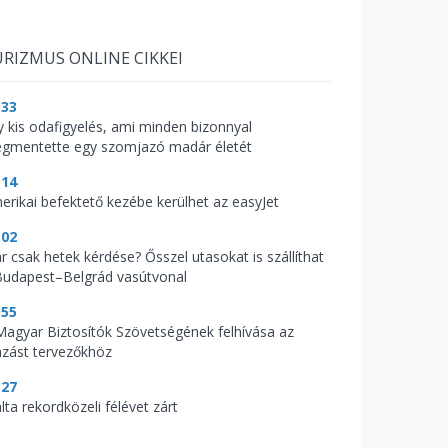
RIZMUS ONLINE CIKKEI
:33
y kis odafigyelés, ami minden bizonnyal
gmentette egy szomjazó madár életét
:14
erikai befektető kezébe kerülhet az easyJet
:02
r csak hetek kérdése? Ősszel utasokat is szállíthat
Budapest–Belgrád vasútvonal
:55
Magyar Biztosítók Szövetségének felhívása az
azást tervezőkhöz
:27
lta rekordközeli félévet zárt