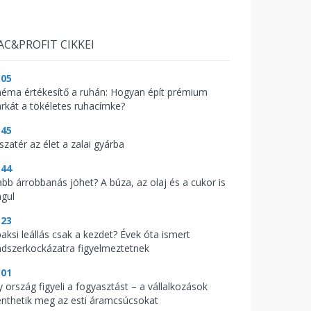
AC&PROFIT CIKKEI
:05
néma értékesítő a ruhán: Hogyan épít prémium
rkát a tökéletes ruhacímke?
:45
szatér az élet a zalai gyárba
:44
abb árrobbanás jöhet? A búza, az olaj és a cukor is
águl
:23
paksi leállás csak a kezdet? Évek óta ismert
ndszerkockázatra figyelmeztetnek
:01
y ország figyeli a fogyasztást – a vállalkozások
nthetik meg az esti áramcsúcsokat