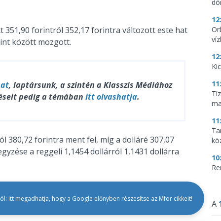
dö
12
 351,90 forintról 352,17 forintra változott este hat
Or
ví
int között mozgott.
12
Ki
11
hat
, laptársunk, a szintén a Klasszis Médiához
Tí
éseit pedig a témában
itt olvashatja
.
ma
11
Tar
ól 380,72 forintra ment fel, míg a dolláré 307,07
kö
egyzése a reggeli 1,1454 dollárról 1,1431 dollárra
10
Re
l: itt megadhatja, hogy a Google előnyben részesítse az Mfor cikkeit!
A