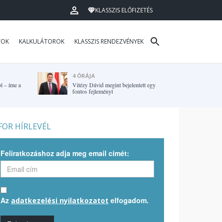
KLASSZIS ELŐFIZETÉS
TOK
KALKULÁTOROK
KLASSZIS RENDEZVÉNYEK
4 ÓRÁJA
l – íme a
Vitézy Dávid megint bejelentett egy
fontos fejleményt
OR HÍRLEVÉL
Feliratkozáshoz adja meg email címét:
Az
elfogadom.
adatkezelési nyilatkozatot