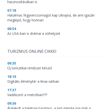
hasznosításában is
07:18
Hatalmas fegyvercsomagot kap Ukrajna, de ami igazán
meglepő, hogy honnan
06:54
Az USA-ban is drámai a vízhelyzet
TURIZMUS ONLINE CIKKEI
06:35
Új turisztikai rendszer készül
18:10
Digitális élménytér a lévai várban
17:37
Vaddisznó a metróban???
09:36
Átalakult a balatoni turizmus, a last minute ma már a