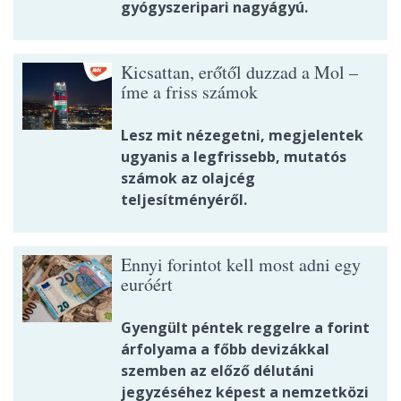
gyógyszeripari nagyágyú.
Kicsattan, erőtől duzzad a Mol –
íme a friss számok
Lesz mit nézegetni, megjelentek
ugyanis a legfrissebb, mutatós
számok az olajcég
teljesítményéről.
Ennyi forintot kell most adni egy
euróért
Gyengült péntek reggelre a forint
árfolyama a főbb devizákkal
szemben az előző délutáni
jegyzéséhez képest a nemzetközi