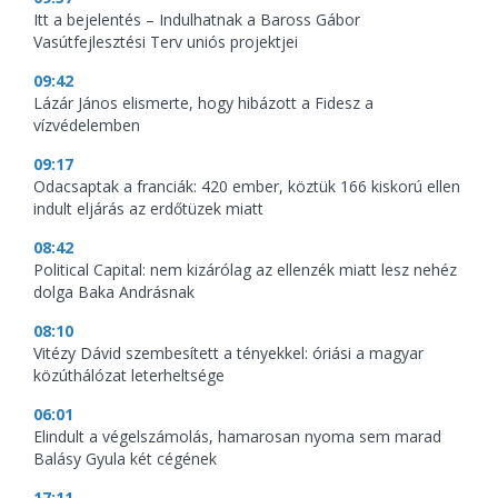
Itt a bejelentés – Indulhatnak a Baross Gábor
Vasútfejlesztési Terv uniós projektjei
09:42
Lázár János elismerte, hogy hibázott a Fidesz a
vízvédelemben
09:17
Odacsaptak a franciák: 420 ember, köztük 166 kiskorú ellen
indult eljárás az erdőtüzek miatt
08:42
Political Capital: nem kizárólag az ellenzék miatt lesz nehéz
dolga Baka Andrásnak
08:10
Vitézy Dávid szembesített a tényekkel: óriási a magyar
közúthálózat leterheltsége
06:01
Elindult a végelszámolás, hamarosan nyoma sem marad
Balásy Gyula két cégének
17:11