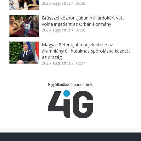
2026. augusztus 4. 06:58
Brüsszel központjában milliárdokért vett
volna ingatlant az Orbán-kormány
2026. augusztus 7. 07:26
Magyar Péter újabb bejelentése az
áramhiányról: hatalmas spórolásba kezdett
az ország
2026. augusztus 2. 12:37
Együttműködő partnerünk: