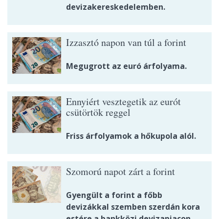
devizakereskedelemben.
Izzasztó napon van túl a forint
Megugrott az euró árfolyama.
Ennyiért vesztegetik az eurót
csütörtök reggel
Friss árfolyamok a hőkupola alól.
Szomorú napot zárt a forint
Gyengült a forint a főbb
devizákkal szemben szerdán kora
estére a bankközi devizapiacon