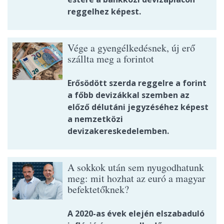
reggelhez képest.
Vége a gyengélkedésnek, új erő
szállta meg a forintot
Erősödött szerda reggelre a forint
a főbb devizákkal szemben az
előző délutáni jegyzéséhez képest
a nemzetközi
devizakereskedelemben.
A sokkok után sem nyugodhatunk
meg: mit hozhat az euró a magyar
befektetőknek?
A 2020-as évek elején elszabaduló