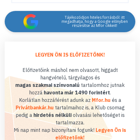
Tájékozódjon hiteles forrásból: itt
megadhatja, hogy a Google előnyben
részesítse az Mfor cikkeit!
LEGYEN ÖN IS ELŐFIZETŐNK!
Előfizetőink máshol nem olvasott, higgadt
hangvételű, tárgyilagos és
magas szakmai színvonalú
tartalomhoz jutnak
hozzá
havonta már 1490 forintért
.
Korlátlan hozzáférést adunk az
Mfor.hu
és a
Privátbankár.hu
tartalmaihoz is, a Klub csomag
pedig a
hirdetés nélküli
olvasási lehetőséget is
tartalmazza.
Mi nap mint nap bizonyítani fogunk!
Legyen Ön is
előfizetőnk!