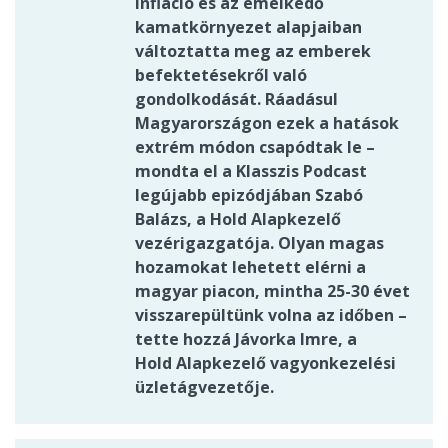
infláció és az emelkedő
kamatkörnyezet alapjaiban
változtatta meg az emberek
befektetésekről való
gondolkodását. Ráadásul
Magyarországon ezek a hatások
extrém módon csapódtak le –
mondta el a Klasszis Podcast
legújabb epizódjában Szabó
Balázs, a Hold Alapkezelő
vezérigazgatója. Olyan magas
hozamokat lehetett elérni a
magyar piacon, mintha 25-30 évet
visszarepültünk volna az időben –
tette hozzá Jávorka Imre, a
Hold Alapkezelő vagyonkezelési
üzletágvezetője.