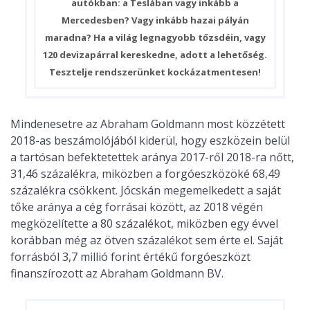
autókban: a Teslában vagy inkább a
Mercedesben? Vagy inkább hazai pályán
maradna? Ha a világ legnagyobb tőzsdéin, vagy
120 devizapárral kereskedne, adott a lehetőség.
Tesztelje rendszerünket kockázatmentesen!
Mindenesetre az Abraham Goldmann most közzétett
2018-as beszámolójából kiderül, hogy eszközein belül
a tartósan befektetettek aránya 2017-ről 2018-ra nőtt,
31,46 százalékra, miközben a forgóeszközöké 68,49
százalékra csökkent. Jócskán megemelkedett a saját
tőke aránya a cég forrásai között, az 2018 végén
megközelítette a 80 százalékot, miközben egy évvel
korábban még az ötven százalékot sem érte el. Saját
forrásból 3,7 millió forint értékű forgóeszközt
finanszírozott az Abraham Goldmann BV.