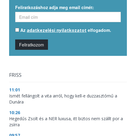
Feliratkozáshoz adja meg email címét:
Az
elfogadom.
adatkezelési nyilatkozatot
Feliratkozom
FRISS
11:01
Ismét fellángolt a vita arról, hogy kell-e duzzasztómű a
Dunára
10:26
Hegedűs Zsolt és a NER luxusa, itt biztos nem szállt por a
zsírra
09:57