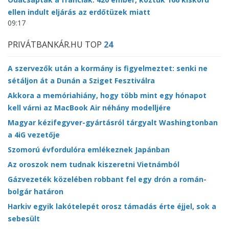
ellen indult eljárás az erdőtüzek miatt
09:17
PRIVÁTBANKÁR.HU TOP
24
A szervezők után a kormány is figyelmeztet: senki ne
sétáljon át a Dunán a Sziget Fesztiválra
Akkora a memóriahiány, hogy több mint egy hónapot
kell várni az MacBook Air néhány modelljére
Magyar kézifegyver-gyártásról tárgyalt Washingtonban
a 4iG vezetője
Szomorú évfordulóra emlékeznek Japánban
Az oroszok nem tudnak kiszeretni Vietnámból
Gázvezeték közelében robbant fel egy drón a román-
bolgár határon
Harkiv egyik lakótelepét orosz támadás érte éjjel, sok a
sebesült