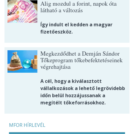
Alig mozdul a forint, napok óta
látható a változás
Így indult el kedden a magyar
fizetőeszköz.
Megkezdődhet a Demján Sándor
Tőkeprogram tőkebefektetéseinek
végrehajtása
A cél, hogy a kiválasztott
vállalkozások a lehető legrövidebb
időn belül hozzájussanak a
megítélt tőkeforrásokhoz.
MFOR HÍRLEVÉL