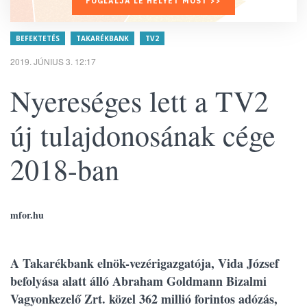
FOGLALJA LE HELYÉT MOST >>
BEFEKTETÉS
TAKARÉKBANK
TV2
2019. JÚNIUS 3. 12:17
Nyereséges lett a TV2
új tulajdonosának cége
2018-ban
mfor.hu
A Takarékbank elnök-vezérigazgatója, Vida József
befolyása alatt álló Abraham Goldmann Bizalmi
Vagyonkezelő Zrt. közel 362 millió forintos adózás,