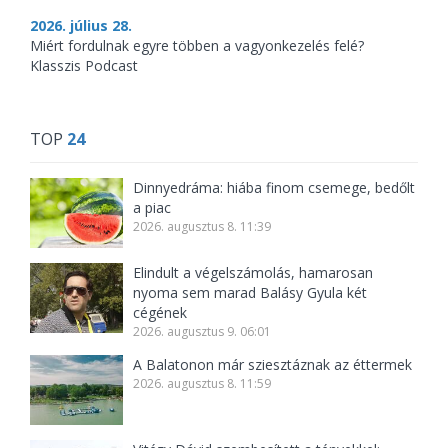
2026. július 28.
Miért fordulnak egyre többen a vagyonkezelés felé?
Klasszis Podcast
TOP
24
Dinnyedráma: hiába finom csemege, bedőlt
a piac
2026. augusztus 8. 11:39
Elindult a végelszámolás, hamarosan
nyoma sem marad Balásy Gyula két
cégének
2026. augusztus 9. 06:01
A Balatonon már sziesztáznak az éttermek
2026. augusztus 8. 11:59