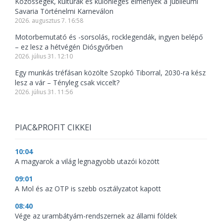
Közösségek, kultúrák és különleges élmények a jubileumi
Savaria Történelmi Karneválon
2026. augusztus 7. 16:58
Motorbemutató és -sorsolás, rocklegendák, ingyen belépő
– ez lesz a hétvégén Diósgyőrben
2026. július 31. 12:10
Egy munkás tréfásan közölte Szopkó Tiborral, 2030-ra kész
lesz a vár – Tényleg csak viccelt?
2026. július 31. 11:56
PIAC&PROFIT CIKKEI
10:04
A magyarok a világ legnagyobb utazói között
09:01
A Mol és az OTP is szebb osztályzatot kapott
08:40
Vége az urambátyám-rendszernek az állami földek