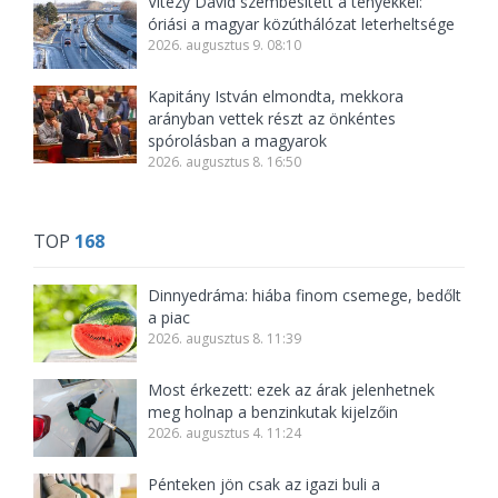
Vitézy Dávid szembesített a tényekkel:
óriási a magyar közúthálózat leterheltsége
2026. augusztus 9. 08:10
Kapitány István elmondta, mekkora
arányban vettek részt az önkéntes
spórolásban a magyarok
2026. augusztus 8. 16:50
TOP
168
Dinnyedráma: hiába finom csemege, bedőlt
a piac
2026. augusztus 8. 11:39
Most érkezett: ezek az árak jelenhetnek
meg holnap a benzinkutak kijelzőin
2026. augusztus 4. 11:24
Pénteken jön csak az igazi buli a