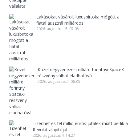
Lakásokat vásárolt luxusbirtoka mögött a
fiatal ausztrál milliárdos
2026. augusztus 5. 07:08
Közel negyvenezer milliárd forintnyi SpaceX-
részvény válhat eladhatóvá
2026. augusztus 5. 06:35
Tizenhét és fél millió eurós jutalék miatt perlik a
Revolut alapítóját
2026. augusztus 4. 14:27