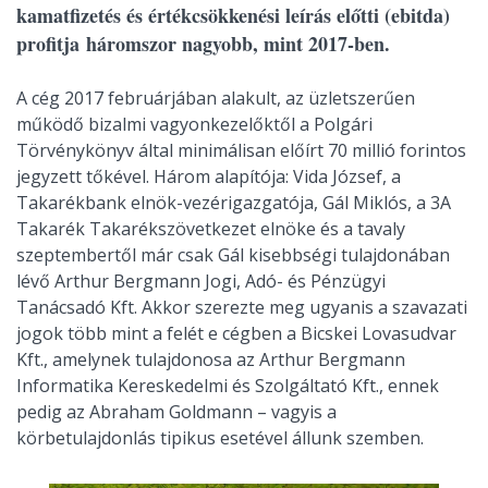
kamatfizetés és értékcsökkenési leírás előtti (ebitda)
profitja háromszor nagyobb, mint 2017-ben.
A cég 2017 februárjában alakult, az üzletszerűen
működő bizalmi vagyonkezelőktől a Polgári
Törvénykönyv által minimálisan előírt 70 millió forintos
jegyzett tőkével. Három alapítója: Vida József, a
Takarékbank elnök-vezérigazgatója, Gál Miklós, a 3A
Takarék Takarékszövetkezet elnöke és a tavaly
szeptembertől már csak Gál kisebbségi tulajdonában
lévő Arthur Bergmann Jogi, Adó- és Pénzügyi
Tanácsadó Kft. Akkor szerezte meg ugyanis a szavazati
jogok több mint a felét e cégben a Bicskei Lovasudvar
Kft., amelynek tulajdonosa az Arthur Bergmann
Informatika Kereskedelmi és Szolgáltató Kft., ennek
pedig az Abraham Goldmann – vagyis a
körbetulajdonlás tipikus esetével állunk szemben.