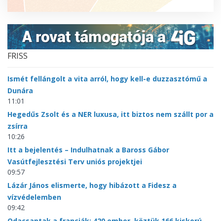
FRISS
Ismét fellángolt a vita arról, hogy kell-e duzzasztómű a
Dunára
11:01
Hegedűs Zsolt és a NER luxusa, itt biztos nem szállt por a
zsírra
10:26
Itt a bejelentés – Indulhatnak a Baross Gábor
Vasútfejlesztési Terv uniós projektjei
09:57
Lázár János elismerte, hogy hibázott a Fidesz a
vízvédelemben
09:42
Odacsaptak a franciák: 420 ember, köztük 166 kiskorú