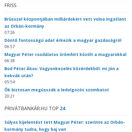
FRISS
Brüsszel központjában milliárdokért vett volna ingatlant
az Orbán-kormány
07:26
Döntő fontosságú adat érkezik a magyar gazdaságról
06:57
Magyar Péter csodálatos örömhírt közölt a magyarokkal
06:38
Bod Péter Ákos: Vagyonkezelés közérdekből: mi jön a
kekvák után?
05:54
Ők biztosan megússzák a ledolgozós szombatot
20:21
PRIVÁTBANKÁR.HU TOP
24
Súlyos kijelentést tett Magyar Péter: szerinte az Orbán-
kormány tudta, hogy baj van