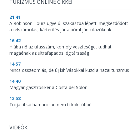
TURIZMUS ONLINE CIKKEI
21:41
A Robinson Tours ügye új szakaszba lépett: megkezdődött
a felszámolás, kártérítés jár a pórul járt utazóknak
16:42
Hiába nő az utasszám, komoly veszteséget tudhat
magáénak az ultrafapados légitársaság
14:57
Nincs összeomlás, de új kihívásokkal küzd a hazai turizmus
14:40
Magyar gasztrosiker a Costa del Solon
12:58
Trója titkai hamarosan nem titkok többé
VIDEÓK