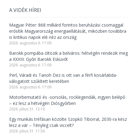
A VIDÉK HÍREI
Magyar Péter: 868 milliárd forintos beruházási csomaggal
erősítik Magyarország energiaellátását, miközben továbbra
is kritikus napok elé néz az ország
2026. augusztus 6. 17:09
Barokk pompába öltözik a belváros: hétvégén rendezik meg
a XXXIII. Győri Barokk Esküvőt
2026. augusztus 6. 17:09
Perl, Váradi és Tanoh Dez is ott van a férfi kosárlabda-
válogatott szűkített keretében
2026. augusztus 6. 17:09
Motorbemutató és -sorsolás, rocklegendák, ingyen belépő
– ez lesz a hétvégén Diósgyőrben
2026. július 31. 12:10
Egy munkás tréfásan közölte Szopkó Tiborral, 2030-ra kész
lesz a vár – Tényleg csak viccelt?
2026. július 31. 11:56