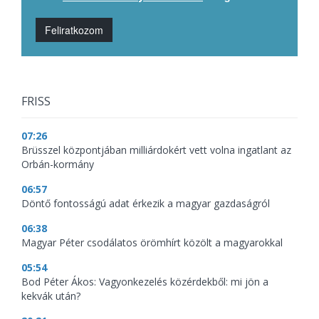
Feliratkozom
FRISS
07:26
Brüsszel központjában milliárdokért vett volna ingatlant az
Orbán-kormány
06:57
Döntő fontosságú adat érkezik a magyar gazdaságról
06:38
Magyar Péter csodálatos örömhírt közölt a magyarokkal
05:54
Bod Péter Ákos: Vagyonkezelés közérdekből: mi jön a
kekvák után?