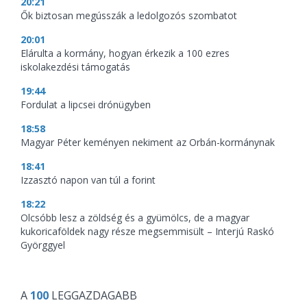
20:21
Ők biztosan megússzák a ledolgozós szombatot
20:01
Elárulta a kormány, hogyan érkezik a 100 ezres
iskolakezdési támogatás
19:44
Fordulat a lipcsei drónügyben
18:58
Magyar Péter keményen nekiment az Orbán-kormánynak
18:41
Izzasztó napon van túl a forint
18:22
Olcsóbb lesz a zöldség és a gyümölcs, de a magyar
kukoricaföldek nagy része megsemmisült – Interjú Raskó
Györggyel
A
100
LEGGAZDAGABB