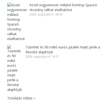
Közel negyvenezer milliárd forintnyi SpaceX-
részvény válhat eladhatóvá
2026. augusztus 5. 06:35
Tizenhét és fél millió eurós jutalék miatt perlik a
Revolut alapítóját
2026. augusztus 4. 14:27
TOVÁBBI HÍREK >