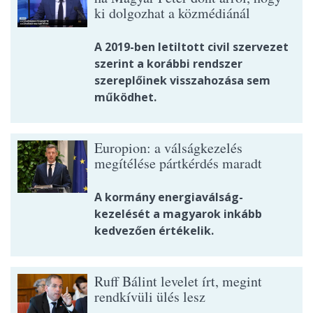
ki dolgozhat a közmédiánál
A 2019-ben letiltott civil szervezet
szerint a korábbi rendszer
szereplőinek visszahozása sem
működhet.
Europion: a válságkezelés
megítélése pártkérdés maradt
A kormány energiaválság-
kezelését a magyarok inkább
kedvezően értékelik.
Ruff Bálint levelet írt, megint
rendkívüli ülés lesz