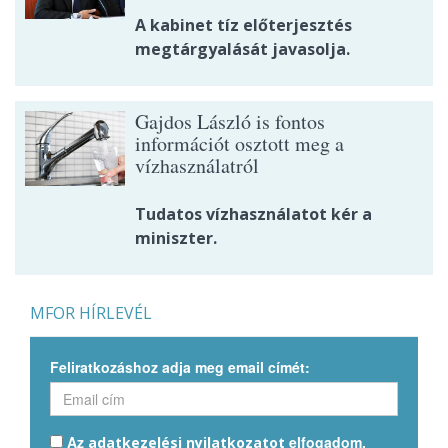
A kabinet tíz előterjesztés
megtárgyalását javasolja.
Gajdos László is fontos
információt osztott meg a
vízhasználatról
Tudatos vízhasználatot kér a
miniszter.
MFOR HÍRLEVÉL
Feliratkozáshoz adja meg email címét:
Az
elfogadom.
adatkezelési nyilatkozatot