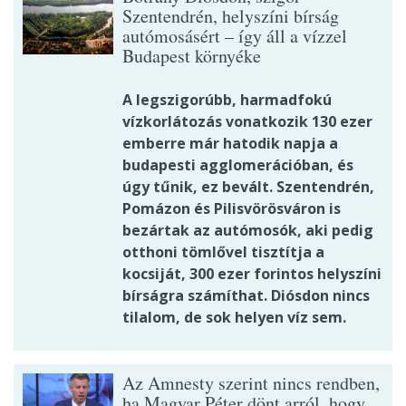
Szentendrén, helyszíni bírság
autómosásért – így áll a vízzel
Budapest környéke
A legszigorúbb, harmadfokú
vízkorlátozás vonatkozik 130 ezer
emberre már hatodik napja a
budapesti agglomerációban, és
úgy tűnik, ez bevált. Szentendrén,
Pomázon és Pilisvörösváron is
bezártak az autómosók, aki pedig
otthoni tömlővel tisztítja a
kocsiját, 300 ezer forintos helyszíni
bírságra számíthat. Diósdon nincs
tilalom, de sok helyen víz sem.
Az Amnesty szerint nincs rendben,
ha Magyar Péter dönt arról, hogy