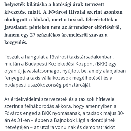
helyezték kilátásba a hatósági árak tervezett
kivezetése miatt. A Fővárosi Hivatal szerint azonban
okafogyott a blokád, mert a taxisok félreértették a
javaslatot: pénteken nem az árrendszer eltörléséről,
hanem egy 27 százalékos áremelésről szavaz a
közgyűlés.
Feszült a hangulat a fővárosi taxistársadalomban,
miután a Budapesti Közlekedési Központ (BKK) egy
olyan új javaslatcsomagot nyújtott be, amely alapjaiban
fenyegeti a taxis vállalkozások megélhetését és a
budapesti utazóközönség pénztárcáját.
Az érdekvédelmi szervezetek és a taxisok hírlevelei
szerint a felháborodás akkora, hogy amennyiben a
Főváros enged a BKK nyomásának, a taxisok május 30-
án és 31-én – éppen a Bajnokok Ligája döntőjének
hétvégéjén – az utcára vonulnak és demonstrációt