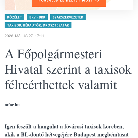
FOGLALJA LE HELYÉT MOST >>
KÖZÉLET
BKV - BKK
SZAKSZERVEZETEK
TAXISOK, BÉRAUTÓK, DROSZTCSATÁK
2026. MÁJUS 27. 17:11
A Főpolgármesteri
Hivatal szerint a taxisok
félreérthettek valamit
mfor.hu
Igen feszült a hangulat a fővárosi taxisok körében,
akik a BL-döntő hétvégéjére Budapest megbénítását