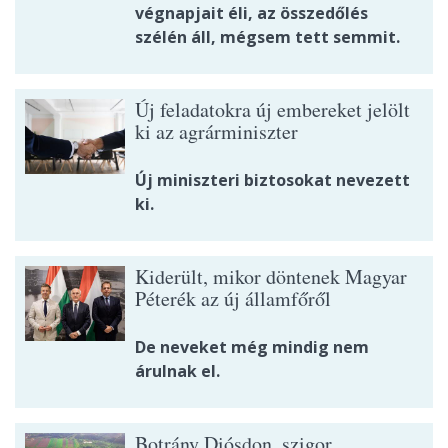
végnapjait éli, az összedőlés
szélén áll, mégsem tett semmit.
Új feladatokra új embereket jelölt
ki az agrárminiszter
Új miniszteri biztosokat nevezett
ki.
Kiderült, mikor döntenek Magyar
Péterék az új államfőről
De neveket még mindig nem
árulnak el.
Botrány Diósdon, szigor