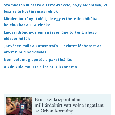
Szombaton ül össze a Tisza-frakció, hogy eldöntsék, ki
lesz az új köztársasági elnök
Minden botrányt túlélt, de egy érthetetlen hibába
belebukhat a FIFA elnöke
Lipcsei drónügy: nem egészen úgy történt, ahogy
először hitték
„Kevésen múlt a katasztrófa” – szintet léphetett az
orosz hibrid hadviselés
Nem volt meglepetés a paksi leállás
A kánikula mellett a forint is izzadt ma
Brüsszel központjában
milliárdokért vett volna ingatlant
az Orbán-kormány