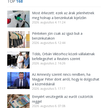
TOP
168
Most érkezett: ezek az árak jelenhetnek
meg holnap a benzinkutak kijelzőin
2026. augusztus 4. 11:24
Pénteken jön csak az igazi buli a
benzinkutakon
2026. augusztus 6. 12:44
Több, Orbán Viktorhoz közeli vállalatnak
befellegezhet a Reuters szerint
2026. augusztus 2. 16:26
Az Amnesty szerint nincs rendben, ha
Magyar Péter dönt arról, hogy ki dolgozhat
a közmédiánál
2026. augusztus 5. 17:17
Ennyiért vesztegetik az eurót csütörtök
reggel
2026. augusztus 6. 07:08