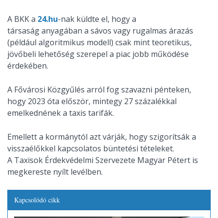
A BKK a
24.hu
-nak küldte el, hogy a
társaság anyagában a sávos vagy rugalmas árazás
(például algoritmikus modell) csak mint teoretikus,
jövőbeli lehetőség szerepel a piac jobb működése
érdekében.
A Fővárosi Közgyűlés arról fog szavazni pénteken,
hogy 2023 óta először, mintegy 27 százalékkal
emelkednének a taxis tarifák.
Emellett a kormánytól azt várják, hogy szigorítsák a
visszaélőkkel kapcsolatos büntetési tételeket.
A Taxisok Érdekvédelmi Szervezete Magyar Pétert is
megkereste nyílt levélben.
Kapcsolódó cikk