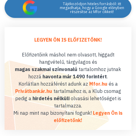
Tájékozódjon hiteles forrásból: itt
megadhatja, hogy a Google előnyben
részesítse az Mfor cikkeit!
LEGYEN ÖN IS ELŐFIZETŐNK!
Előfizetőink máshol nem olvasott, higgadt
hangvételű, tárgyilagos és
magas szakmai színvonalú
tartalomhoz jutnak
hozzá
havonta már 1490 forintért
.
Korlátlan hozzáférést adunk az
Mfor.hu
és a
Privátbankár.hu
tartalmaihoz is, a Klub csomag
pedig a
hirdetés nélküli
olvasási lehetőséget is
tartalmazza.
Mi nap mint nap bizonyítani fogunk!
Legyen Ön is
előfizetőnk!