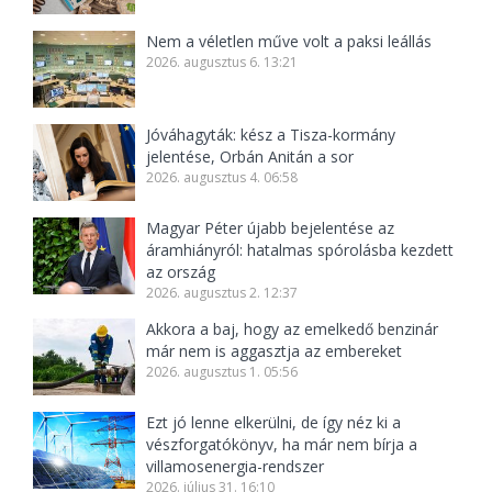
Nem a véletlen műve volt a paksi leállás
2026. augusztus 6. 13:21
Jóváhagyták: kész a Tisza-kormány
jelentése, Orbán Anitán a sor
2026. augusztus 4. 06:58
Magyar Péter újabb bejelentése az
áramhiányról: hatalmas spórolásba kezdett
az ország
2026. augusztus 2. 12:37
Akkora a baj, hogy az emelkedő benzinár
már nem is aggasztja az embereket
2026. augusztus 1. 05:56
Ezt jó lenne elkerülni, de így néz ki a
vészforgatókönyv, ha már nem bírja a
villamosenergia-rendszer
2026. július 31. 16:10