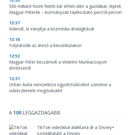
13:55
500 milliárd forint feletti kár érheti idén a gazdákat, léptek
Magyar Péterék – kormányzati tájékoztató percről percre!
13:37
Kiderült, ki irányítja a közmédia átvilágítását
13:16
Folytatódik az áreső a benzinkutakon
12:53
Magyar Péter beszámolt a Védelmi Munkacsoport
döntéseiről
12:31
Orbán Anita nemzetközi együttműködést szeretne a
vízkészleteink megóvásáért
A
100
LEGGAZDAGABB
TikTok-videókkal alakítaná át a Disney+
szolgáltatást a Disney