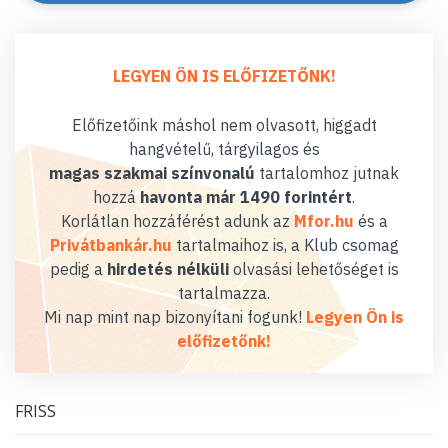
LEGYEN ÖN IS ELŐFIZETŐNK!
Előfizetőink máshol nem olvasott, higgadt
hangvételű, tárgyilagos és
magas szakmai színvonalú
tartalomhoz jutnak
hozzá
havonta már 1490 forintért
.
Korlátlan hozzáférést adunk az
Mfor.hu
és a
Privátbankár.hu
tartalmaihoz is, a Klub csomag
pedig a
hirdetés nélküli
olvasási lehetőséget is
tartalmazza.
Mi nap mint nap bizonyítani fogunk!
Legyen Ön is
előfizetőnk!
FRISS