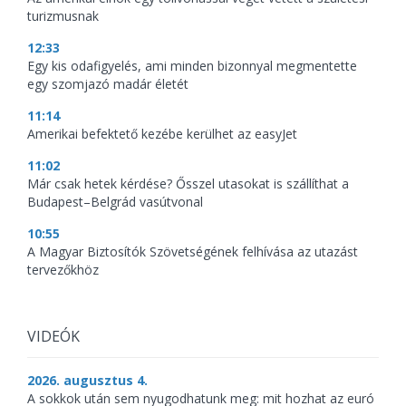
turizmusnak
12:33
Egy kis odafigyelés, ami minden bizonnyal megmentette
egy szomjazó madár életét
11:14
Amerikai befektető kezébe kerülhet az easyJet
11:02
Már csak hetek kérdése? Ősszel utasokat is szállíthat a
Budapest–Belgrád vasútvonal
10:55
A Magyar Biztosítók Szövetségének felhívása az utazást
tervezőkhöz
VIDEÓK
2026. augusztus 4.
A sokkok után sem nyugodhatunk meg: mit hozhat az euró