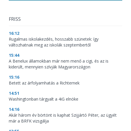
FRISS
16:12
Rugalmas iskolakezdés, hosszabb szünetek: így
változhatnak meg az iskolák szeptembertől
15:44
A Benelux államokban már nem menő a cigi, és az is
kiderült, mennyien szívják Magyarországon
15:16
Betett az árfolyamhatás a Richternek
14:51
Washingtonban tárgyalt a 4iG elnöke
14:16
Akár három év börtönt is kaphat Szijjártó Péter, az ügyét
már a BRFK vizsgálja