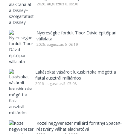
2026. augusztus 6. 09:30
Nyereségbe fordult Tibor Dávid építőipari
vállalata
2026. augusztus 6. 08:19
Lakásokat vásárolt luxusbirtoka mögött a
fiatal ausztrál milliárdos
2026. augusztus 5. 07:08
Közel negyvenezer milliárd forintnyi SpaceX-
részvény válhat eladhatóvá