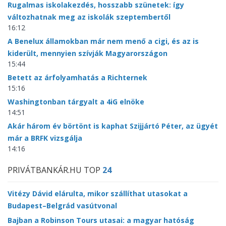
Rugalmas iskolakezdés, hosszabb szünetek: így
változhatnak meg az iskolák szeptembertől
16:12
A Benelux államokban már nem menő a cigi, és az is
kiderült, mennyien szívják Magyarországon
15:44
Betett az árfolyamhatás a Richternek
15:16
Washingtonban tárgyalt a 4iG elnöke
14:51
Akár három év börtönt is kaphat Szijjártó Péter, az ügyét
már a BRFK vizsgálja
14:16
PRIVÁTBANKÁR.HU TOP
24
Vitézy Dávid elárulta, mikor szállíthat utasokat a
Budapest–Belgrád vasútvonal
Bajban a Robinson Tours utasai: a magyar hatóság