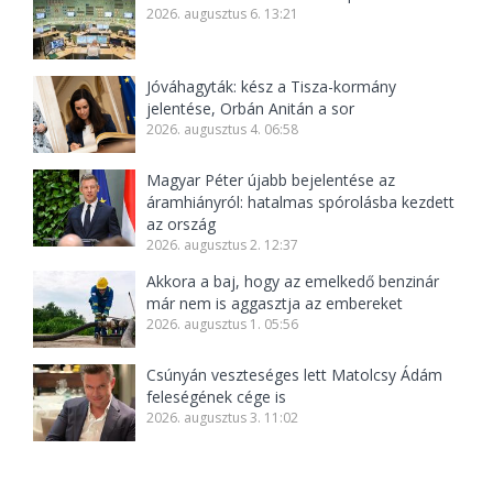
2026. augusztus 6. 13:21
Jóváhagyták: kész a Tisza-kormány
jelentése, Orbán Anitán a sor
2026. augusztus 4. 06:58
Magyar Péter újabb bejelentése az
áramhiányról: hatalmas spórolásba kezdett
az ország
2026. augusztus 2. 12:37
Akkora a baj, hogy az emelkedő benzinár
már nem is aggasztja az embereket
2026. augusztus 1. 05:56
Csúnyán veszteséges lett Matolcsy Ádám
feleségének cége is
2026. augusztus 3. 11:02