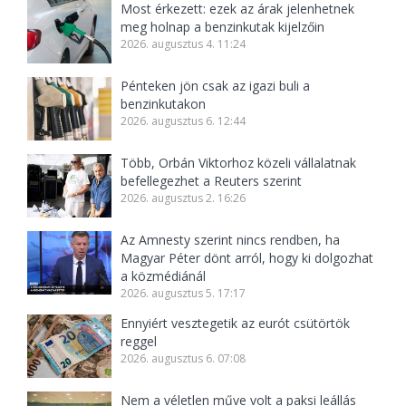
Most érkezett: ezek az árak jelenhetnek
meg holnap a benzinkutak kijelzőin
2026. augusztus 4. 11:24
Pénteken jön csak az igazi buli a
benzinkutakon
2026. augusztus 6. 12:44
Több, Orbán Viktorhoz közeli vállalatnak
befellegezhet a Reuters szerint
2026. augusztus 2. 16:26
Az Amnesty szerint nincs rendben, ha
Magyar Péter dönt arról, hogy ki dolgozhat
a közmédiánál
2026. augusztus 5. 17:17
Ennyiért vesztegetik az eurót csütörtök
reggel
2026. augusztus 6. 07:08
Nem a véletlen műve volt a paksi leállás