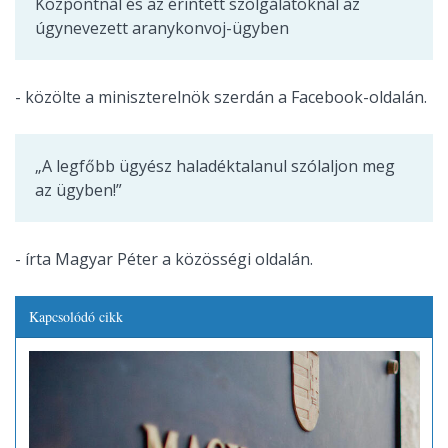
Központnál és az érintett szolgálatoknál az
úgynevezett aranykonvoj-ügyben
- közölte a miniszterelnök szerdán a Facebook-oldalán.
„A legfőbb ügyész haladéktalanul szólaljon meg
az ügyben!”
- írta Magyar Péter a közösségi oldalán.
Kapcsolódó cikk