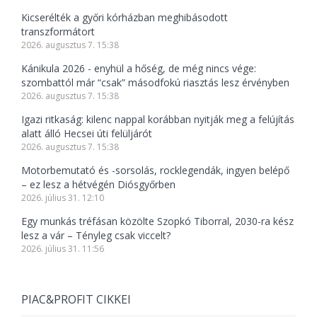
Kicserélték a győri kórházban meghibásodott
transzformátort
2026. augusztus 7. 15:38
Kánikula 2026 - enyhül a hőség, de még nincs vége:
szombattól már “csak” másodfokú riasztás lesz érvényben
2026. augusztus 7. 15:38
Igazi ritkaság: kilenc nappal korábban nyitják meg a felújítás
alatt álló Hecsei úti felüljárót
2026. augusztus 7. 15:38
Motorbemutató és -sorsolás, rocklegendák, ingyen belépő
– ez lesz a hétvégén Diósgyőrben
2026. július 31. 12:10
Egy munkás tréfásan közölte Szopkó Tiborral, 2030-ra kész
lesz a vár – Tényleg csak viccelt?
2026. július 31. 11:56
PIAC&PROFIT CIKKEI