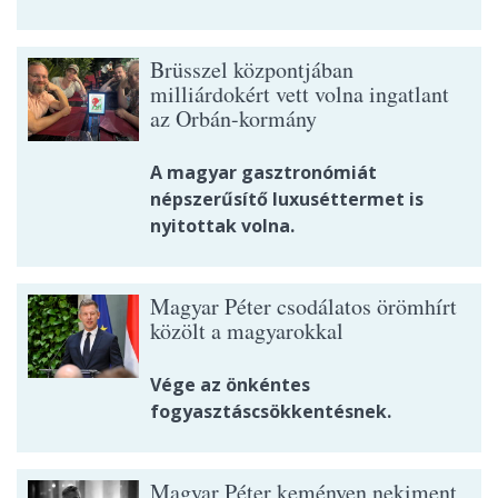
Brüsszel központjában
milliárdokért vett volna ingatlant
az Orbán-kormány
A magyar gasztronómiát
népszerűsítő luxuséttermet is
nyitottak volna.
Magyar Péter csodálatos örömhírt
közölt a magyarokkal
Vége az önkéntes
fogyasztáscsökkentésnek.
Magyar Péter keményen nekiment