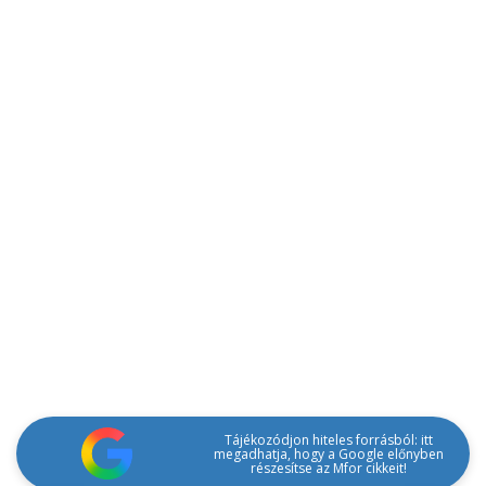
Tájékozódjon hiteles forrásból: itt
megadhatja, hogy a Google előnyben
részesítse az Mfor cikkeit!