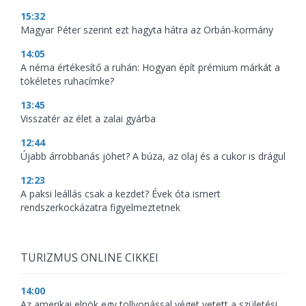
15:32
Magyar Péter szerint ezt hagyta hátra az Orbán-kormány
14:05
A néma értékesítő a ruhán: Hogyan épít prémium márkát a
tökéletes ruhacímke?
13:45
Visszatér az élet a zalai gyárba
12:44
Újabb árrobbanás jöhet? A búza, az olaj és a cukor is drágul
12:23
A paksi leállás csak a kezdet? Évek óta ismert
rendszerkockázatra figyelmeztetnek
TURIZMUS ONLINE CIKKEI
14:00
Az amerikai elnök egy tollvonással véget vetett a születési