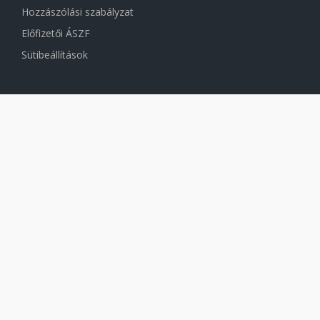
Hozzászólási szabályzat
Előfizetői ÁSZF
Sütibeállítások