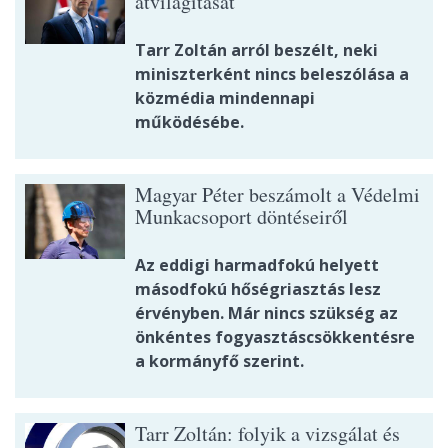
átvilágítását
Tarr Zoltán arról beszélt, neki
miniszterként nincs beleszólása a
közmédia mindennapi
működésébe.
Magyar Péter beszámolt a Védelmi
Munkacsoport döntéseiről
Az eddigi harmadfokú helyett
másodfokú hőségriasztás lesz
érvényben. Már nincs szükség az
önkéntes fogyasztáscsökkentésre
a kormányfő szerint.
Tarr Zoltán: folyik a vizsgálat és