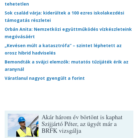
tehetetlen
Sok család várja: kiderültek a 100 ezres iskolakezdési
támogatás részletei
Orbán Anita: Nemzetközi együttműködés vízkészleteink
megóvásáért
„Kevésen múlt a katasztrófa” – szintet léphetett az
orosz hibrid hadviselés
Bemondták a svájci elemzők: mutatós tűzijáték érik az
aranynál
Váratlanul nagyot gyengült a forint
Akár három év börtönt is kaphat
Szijjártó Péter, az ügyét már a
BRFK vizsgálja