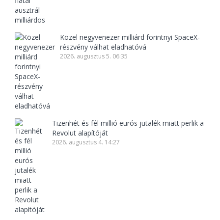
Közel negyvenezer milliárd forintnyi SpaceX-
részvény válhat eladhatóvá
2026. augusztus 5. 06:35
Tizenhét és fél millió eurós jutalék miatt perlik a
Revolut alapítóját
2026. augusztus 4. 14:27