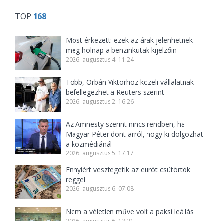
TOP
168
Most érkezett: ezek az árak jelenhetnek
meg holnap a benzinkutak kijelzőin
2026. augusztus 4. 11:24
Több, Orbán Viktorhoz közeli vállalatnak
befellegezhet a Reuters szerint
2026. augusztus 2. 16:26
Az Amnesty szerint nincs rendben, ha
Magyar Péter dönt arról, hogy ki dolgozhat
a közmédiánál
2026. augusztus 5. 17:17
Ennyiért vesztegetik az eurót csütörtök
reggel
2026. augusztus 6. 07:08
Nem a véletlen műve volt a paksi leállás
2026. augusztus 6. 13:21