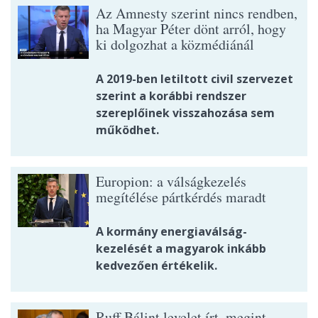
Az Amnesty szerint nincs rendben,
ha Magyar Péter dönt arról, hogy
ki dolgozhat a közmédiánál
A 2019-ben letiltott civil szervezet
szerint a korábbi rendszer
szereplőinek visszahozása sem
működhet.
Europion: a válságkezelés
megítélése pártkérdés maradt
A kormány energiaválság-
kezelését a magyarok inkább
kedvezően értékelik.
Ruff Bálint levelet írt, megint