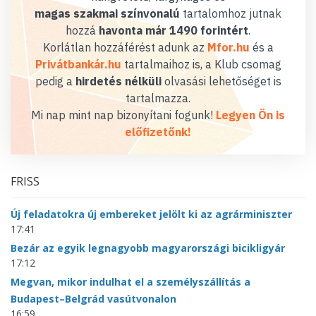
magas szakmai színvonalú
tartalomhoz jutnak
hozzá
havonta már 1490 forintért
.
Korlátlan hozzáférést adunk az
Mfor.hu
és a
Privátbankár.hu
tartalmaihoz is, a Klub csomag
pedig a
hirdetés nélküli
olvasási lehetőséget is
tartalmazza.
Mi nap mint nap bizonyítani fogunk!
Legyen Ön is
előfizetőnk!
FRISS
Új feladatokra új embereket jelölt ki az agrárminiszter
17:41
Bezár az egyik legnagyobb magyarországi bicikligyár
17:12
Megvan, mikor indulhat el a személyszállítás a
Budapest–Belgrád vasútvonalon
16:59