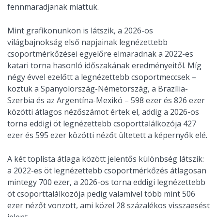
fennmaradjanak miattuk.
Mint grafikonunkon is látszik, a 2026-os
világbajnokság első napjainak legnézettebb
csoportmérkőzései egyelőre elmaradnak a 2022-es
katari torna hasonló időszakának eredményeitől. Míg
négy évvel ezelőtt a legnézettebb csoportmeccsek –
köztük a Spanyolország-Németország, a Brazília-
Szerbia és az Argentína-Mexikó – 598 ezer és 826 ezer
közötti átlagos nézőszámot értek el, addig a 2026-os
torna eddigi öt legnézettebb csoporttalálkozója 427
ezer és 595 ezer közötti nézőt ültetett a képernyők elé.
A két toplista átlaga között jelentős különbség látszik:
a 2022-es öt legnézettebb csoportmérkőzés átlagosan
mintegy 700 ezer, a 2026-os torna eddigi legnézettebb
öt csoporttalálkozója pedig valamivel több mint 506
ezer nézőt vonzott, ami közel 28 százalékos visszaesést