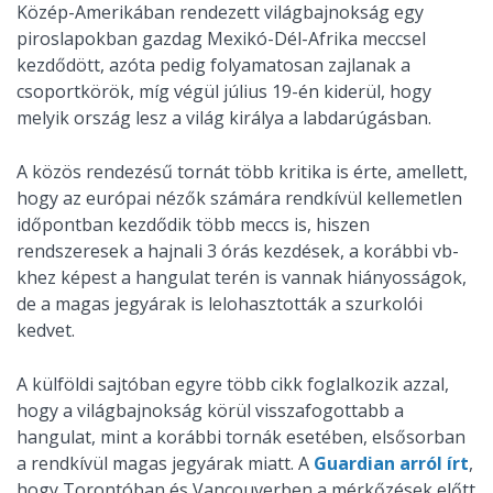
Közép-Amerikában rendezett világbajnokság egy
piroslapokban gazdag Mexikó-Dél-Afrika meccsel
kezdődött, azóta pedig folyamatosan zajlanak a
csoportkörök, míg végül július 19-én kiderül, hogy
melyik ország lesz a világ királya a labdarúgásban.
A közös rendezésű tornát több kritika is érte, amellett,
hogy az európai nézők számára rendkívül kellemetlen
időpontban kezdődik több meccs is, hiszen
rendszeresek a hajnali 3 órás kezdések, a korábbi vb-
khez képest a hangulat terén is vannak hiányosságok,
de a magas jegyárak is lelohasztották a szurkolói
kedvet.
A külföldi sajtóban egyre több cikk foglalkozik azzal,
hogy a világbajnokság körül visszafogottabb a
hangulat, mint a korábbi tornák esetében, elsősorban
a rendkívül magas jegyárak miatt. A
Guardian arról írt
,
hogy Torontóban és Vancouverben a mérkőzések előtt