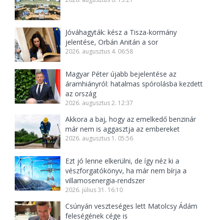
Jóváhagyták: kész a Tisza-kormány
jelentése, Orbán Anitán a sor
2026. augusztus 4. 06:58
Magyar Péter újabb bejelentése az
áramhiányról: hatalmas spórolásba kezdett
az ország
2026. augusztus 2. 12:37
Akkora a baj, hogy az emelkedő benzinár
már nem is aggasztja az embereket
2026. augusztus 1. 05:56
Ezt jó lenne elkerülni, de így néz ki a
vészforgatókönyv, ha már nem bírja a
villamosenergia-rendszer
2026. július 31. 16:10
Csúnyán veszteséges lett Matolcsy Ádám
feleségének cége is