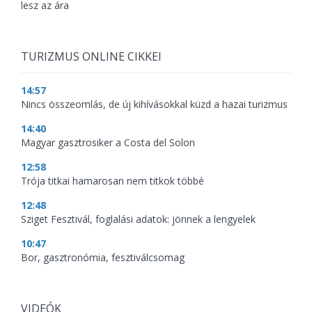
lesz az ára
TURIZMUS ONLINE CIKKEI
14:57
Nincs összeomlás, de új kihívásokkal küzd a hazai turizmus
14:40
Magyar gasztrosiker a Costa del Solon
12:58
Trója titkai hamarosan nem titkok többé
12:48
Sziget Fesztivál, foglalási adatok: jönnek a lengyelek
10:47
Bor, gasztronómia, fesztiválcsomag
VIDEÓK