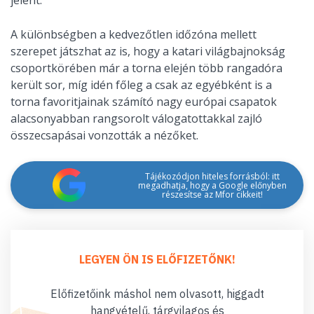
jelent.
A különbségben a kedvezőtlen időzóna mellett
szerepet játszhat az is, hogy a katari világbajnokság
csoportkörében már a torna elején több rangadóra
került sor, míg idén főleg a csak az egyébként is a
torna favoritjainak számító nagy európai csapatok
alacsonyabban rangsorolt válogatottakkal zajló
összecsapásai vonzották a nézőket.
Tájékozódjon hiteles forrásból: itt
megadhatja, hogy a Google előnyben
részesítse az Mfor cikkeit!
LEGYEN ÖN IS ELŐFIZETŐNK!
Előfizetőink máshol nem olvasott, higgadt
hangvételű, tárgyilagos és