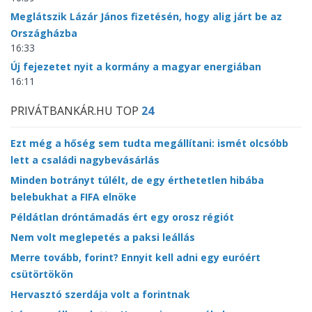
Meglátszik Lázár János fizetésén, hogy alig járt be az
Országházba
16:33
Új fejezetet nyit a kormány a magyar energiában
16:11
PRIVÁTBANKÁR.HU TOP
24
Ezt még a hőség sem tudta megállítani: ismét olcsóbb
lett a családi nagybevásárlás
Minden botrányt túlélt, de egy érthetetlen hibába
belebukhat a FIFA elnöke
Példátlan dróntámadás ért egy orosz régiót
Nem volt meglepetés a paksi leállás
Merre tovább, forint? Ennyit kell adni egy euróért
csütörtökön
Hervasztó szerdája volt a forintnak