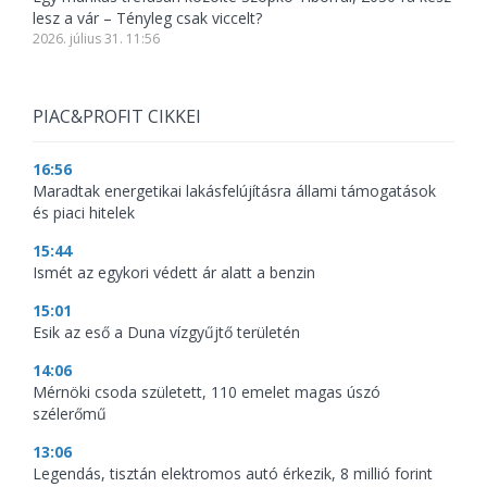
lesz a vár – Tényleg csak viccelt?
2026. július 31. 11:56
PIAC&PROFIT CIKKEI
16:56
Maradtak energetikai lakásfelújításra állami támogatások
és piaci hitelek
15:44
Ismét az egykori védett ár alatt a benzin
15:01
Esik az eső a Duna vízgyűjtő területén
14:06
Mérnöki csoda született, 110 emelet magas úszó
szélerőmű
13:06
Legendás, tisztán elektromos autó érkezik, 8 millió forint