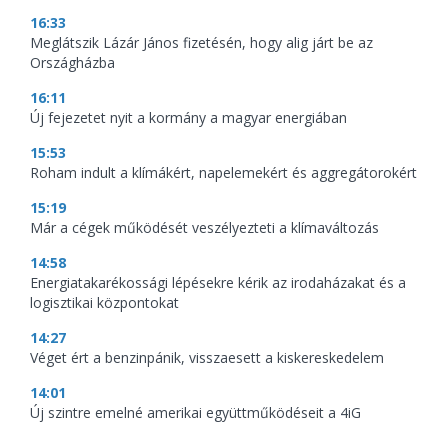
16:33
Meglátszik Lázár János fizetésén, hogy alig járt be az
Országházba
16:11
Új fejezetet nyit a kormány a magyar energiában
15:53
Roham indult a klímákért, napelemekért és aggregátorokért
15:19
Már a cégek működését veszélyezteti a klímaváltozás
14:58
Energiatakarékossági lépésekre kérik az irodaházakat és a
logisztikai központokat
14:27
Véget ért a benzinpánik, visszaesett a kiskereskedelem
14:01
Új szintre emelné amerikai együttműködéseit a 4iG