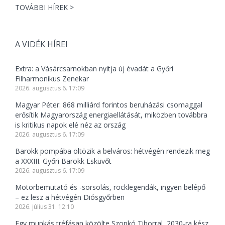
TOVÁBBI HÍREK >
A VIDÉK HÍREI
Extra: a Vásárcsarnokban nyitja új évadát a Győri
Filharmonikus Zenekar
2026. augusztus 6. 17:09
Magyar Péter: 868 milliárd forintos beruházási csomaggal
erősítik Magyarország energiaellátását, miközben továbbra
is kritikus napok elé néz az ország
2026. augusztus 6. 17:09
Barokk pompába öltözik a belváros: hétvégén rendezik meg
a XXXIII. Győri Barokk Esküvőt
2026. augusztus 6. 17:09
Motorbemutató és -sorsolás, rocklegendák, ingyen belépő
– ez lesz a hétvégén Diósgyőrben
2026. július 31. 12:10
Egy munkás tréfásan közölte Szopkó Tiborral, 2030-ra kész