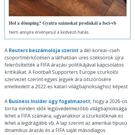
Hol a dömping? Gyatra számokat produkál a foci-vb
Nem annyira érvényesül a kedvező hatás.
A
Reuters beszámolója szerint
a dél-koreai–cseh
csoportmérkőzésen a láthatóan üres széksorok újra
felerősítették a FIFA árazási politikájával kapcsolatos
kritikákat. A Football Supporters Europe szurkolói
szervezet szerint egyes jegyek ára ötszörösére
emelkedett a 2022-es katari világbajnoksághoz képest.
A
Business Insider úgy fogalmazott
, hogy a 2026-os
torna minden idők legjövedelmezőbb világbajnoksága
lehet a FIFA számára, ugyanakkor a szurkolóknak ez
lehet a legdrágább vb. A lap szerint az amerikai típusú
dinamikus árazás és a FIFA saját másodlagos