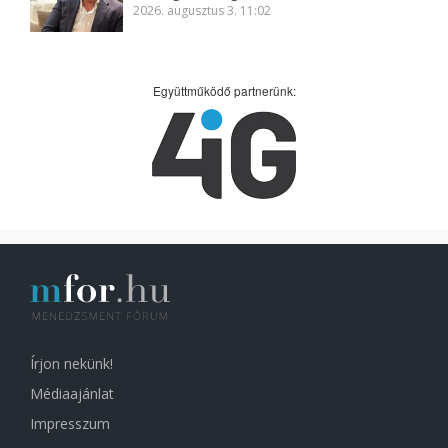
2026. augusztus 3. 11:02
Együttműködő partnerünk:
Írjon nekünk!
Médiaajánlat
Impresszum