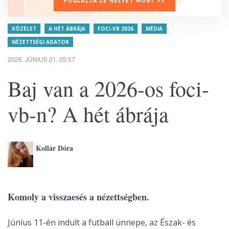
FOGLALJA LE HELYÉT MOST >>
KÖZÉLET
A HÉT ÁBRÁJA
FOCI-VB 2026
MÉDIA
NÉZETTSÉGI ADATOK
2026. JÚNIUS 21. 05:57
Baj van a 2026-os foci-
vb-n? A hét ábrája
Kollár Dóra
Komoly a visszaesés a nézettségben.
Június 11-én indult a futball ünnepe, az Észak- és