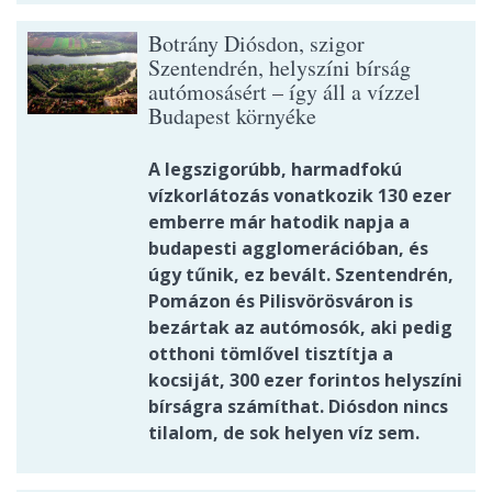
Botrány Diósdon, szigor
Szentendrén, helyszíni bírság
autómosásért – így áll a vízzel
Budapest környéke
A legszigorúbb, harmadfokú
vízkorlátozás vonatkozik 130 ezer
emberre már hatodik napja a
budapesti agglomerációban, és
úgy tűnik, ez bevált. Szentendrén,
Pomázon és Pilisvörösváron is
bezártak az autómosók, aki pedig
otthoni tömlővel tisztítja a
kocsiját, 300 ezer forintos helyszíni
bírságra számíthat. Diósdon nincs
tilalom, de sok helyen víz sem.