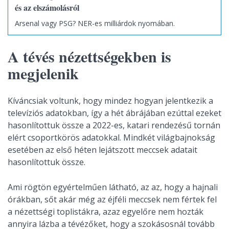
és az elszámolásról
Arsenal vagy PSG? NER-es milliárdok nyomában.
A tévés nézettségekben is
megjelenik
Kíváncsiak voltunk, hogy mindez hogyan jelentkezik a
televíziós adatokban, így a hét ábrájában ezúttal ezeket
hasonlítottuk össze a 2022-es, katari rendezésű tornán
elért csoportkörös adatokkal. Mindkét világbajnokság
esetében az első héten lejátszott meccsek adatait
hasonlítottuk össze.
Ami rögtön egyértelműen látható, az az, hogy a hajnali
órákban, sőt akár még az éjféli meccsek nem fértek fel
a nézettségi toplistákra, azaz egyelőre nem hozták
annyira lázba a tévézőket, hogy a szokásosnál tovább