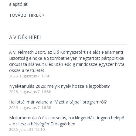
TOVÁBBI HÍREK >
A VIDÉK HÍREI
A V. Németh Zsolt, az Élő Környezetért Felelős Parlamenti
Bizottság elnöke a Szombathelyen megtartott pártpolitikai
cirkusszá silányult ülés után eddig mindössze egyszer hívta
össze a testületet
2026. augusztus 7. 17:41
Nyelvtanulás 2026: melyik nyelv hozza a legtöbbet?
2026. augusztus 7. 16:58
Hallottál már valaha a "Vizet a tájba" programról?
2026. augusztus 7. 16:58
Motorbemutató és -sorsolás, rocklegendák, ingyen belépő
– ez lesz a hétvégén Diósgyőrben
2026. július 31. 12:10