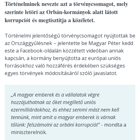
Történelminek nevezte azt a törvénycsomagot, mely
szerinte letöri az Orbán-kormányok alatt látott
korrupciót és megtisztítja a közéletet.
Történelmi jelentőségű törvénycsomagot nyújtottak be
az Országgyűlésnek – jelentette be Magyar Péter kedd
este a Facebook-oldalán közzétett videóban annak
kapcsán, a kormány benyújtotta az európai uniós
forrásokhoz való hozzáférés érdekében szükséges
egyes törvények módosításáról szóló javaslatot.
„A magyar emberek és a vállalatok végre
hozzájuthatnak az őket megillető uniós
ezermilliárdokhoz, és ehhez semmi mást nem kell
tennünk, mint amit a magyar emberek is várnak
tőlünk: felszámolni az orbáni korrupciót”
- mondta a
miniszterelnök.