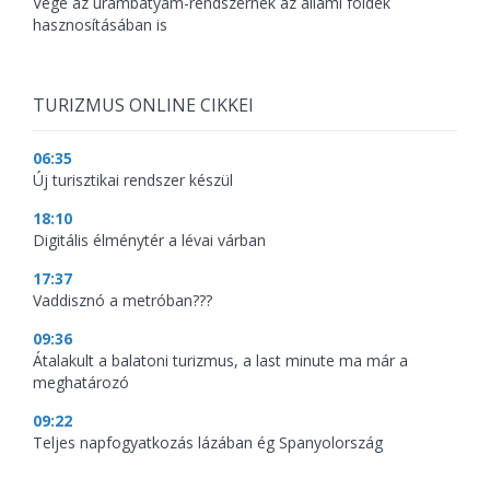
Vége az urambátyám-rendszernek az állami földek
hasznosításában is
TURIZMUS ONLINE CIKKEI
06:35
Új turisztikai rendszer készül
18:10
Digitális élménytér a lévai várban
17:37
Vaddisznó a metróban???
09:36
Átalakult a balatoni turizmus, a last minute ma már a
meghatározó
09:22
Teljes napfogyatkozás lázában ég Spanyolország