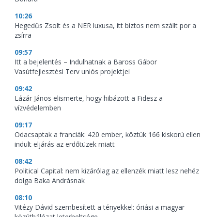
10:26
Hegedűs Zsolt és a NER luxusa, itt biztos nem szállt por a
zsírra
09:57
Itt a bejelentés – Indulhatnak a Baross Gábor
Vasútfejlesztési Terv uniós projektjei
09:42
Lázár János elismerte, hogy hibázott a Fidesz a
vízvédelemben
09:17
Odacsaptak a franciák: 420 ember, köztük 166 kiskorú ellen
indult eljárás az erdőtüzek miatt
08:42
Political Capital: nem kizárólag az ellenzék miatt lesz nehéz
dolga Baka Andrásnak
08:10
Vitézy Dávid szembesített a tényekkel: óriási a magyar
közúthálózat leterheltsége