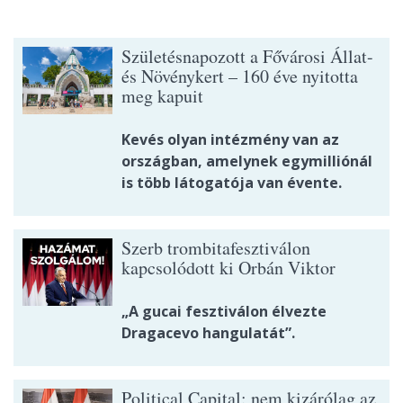
Születésnapozott a Fővárosi Állat-
és Növénykert – 160 éve nyitotta
meg kapuit
Kevés olyan intézmény van az
országban, amelynek egymilliónál
is több látogatója van évente.
Szerb trombitafesztiválon
kapcsolódott ki Orbán Viktor
„A gucai fesztiválon élvezte
Dragacevo hangulatát”.
Political Capital: nem kizárólag az