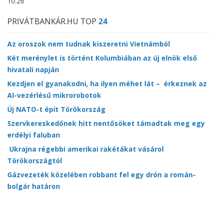
10:26
PRIVÁTBANKÁR.HU TOP
24
Az oroszok nem tudnak kiszeretni Vietnámból
Két merénylet is történt Kolumbiában az új elnök első
hivatali napján
Kezdjen el gyanakodni, ha ilyen méhet lát – érkeznek az
AI-vezérlésű mikrorobotok
Új NATO-t épít Törökország
Szervkereskedőnek hitt nentősöket támadtak meg egy
erdélyi faluban
Ukrajna régebbi amerikai rakétákat vásárol
Törökországtól
Gázvezeték közelében robbant fel egy drón a román-
bolgár határon