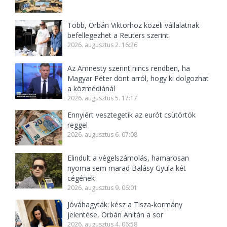
Több, Orbán Viktorhoz közeli vállalatnak
befellegezhet a Reuters szerint
2026. augusztus 2. 16:26
Az Amnesty szerint nincs rendben, ha
Magyar Péter dönt arról, hogy ki dolgozhat
a közmédiánál
2026. augusztus 5. 17:17
Ennyiért vesztegetik az eurót csütörtök
reggel
2026. augusztus 6. 07:08
Elindult a végelszámolás, hamarosan
nyoma sem marad Balásy Gyula két
cégének
2026. augusztus 9. 06:01
Jóváhagyták: kész a Tisza-kormány
jelentése, Orbán Anitán a sor
2026. augusztus 4. 06:58