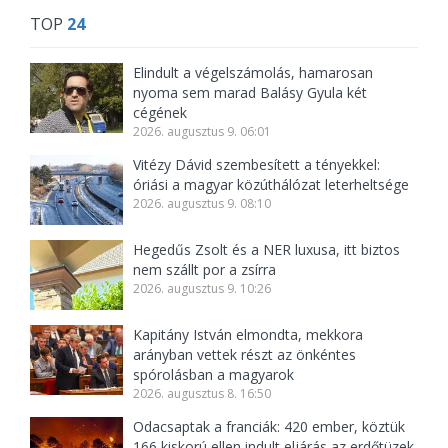
TOP
24
Elindult a végelszámolás, hamarosan
nyoma sem marad Balásy Gyula két
cégének
2026. augusztus 9. 06:01
Vitézy Dávid szembesített a tényekkel:
óriási a magyar közúthálózat leterheltsége
2026. augusztus 9. 08:10
Hegedűs Zsolt és a NER luxusa, itt biztos
nem szállt por a zsírra
2026. augusztus 9. 10:26
Kapitány István elmondta, mekkora
arányban vettek részt az önkéntes
spórolásban a magyarok
2026. augusztus 8. 16:50
Odacsaptak a franciák: 420 ember, köztük
166 kiskorú ellen indult eljárás az erdőtüzek