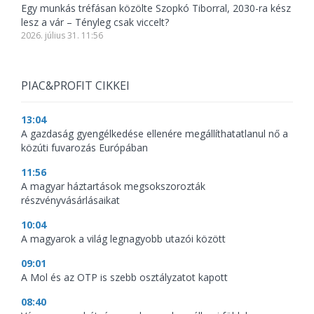
Egy munkás tréfásan közölte Szopkó Tiborral, 2030-ra kész
lesz a vár – Tényleg csak viccelt?
2026. július 31. 11:56
PIAC&PROFIT CIKKEI
13:04
A gazdaság gyengélkedése ellenére megállíthatatlanul nő a
közúti fuvarozás Európában
11:56
A magyar háztartások megsokszorozták
részvényvásárlásaikat
10:04
A magyarok a világ legnagyobb utazói között
09:01
A Mol és az OTP is szebb osztályzatot kapott
08:40