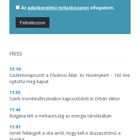
Az
elfogadom.
adatkezelési nyilatkozatot
Feliratkozom
FRISS
13:10
Születésnapozott a Fővárosi Állat- és Növénykert – 160 éve
nyitotta meg kapuit
11:55
Szerb trombitafesztiválon kapcsolódott ki Orbán Viktor
11:43
Bulgária lett a mintaország az energia tárolásában
11:01
Ismét fellángolt a vita arról, hogy kell-e duzzasztómű a
Dunára