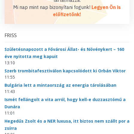
tartalmazza.
Mi nap mint nap bizonyítani fogunk!
Legyen Ön is
előfizetőnk!
FRISS
Születésnapozott a Fővárosi Állat- és Növénykert – 160
éve nyitotta meg kapuit
13:10
Szerb trombitafesztiválon kapcsolódott ki Orbán Viktor
11:55
Bulgária lett a mintaország az energia tárolásában
11:43
Ismét fellángolt a vita arról, hogy kell-e duzzasztómű a
Dunára
11:01
Hegedűs Zsolt és a NER luxusa, itt biztos nem szállt por a
zsírra