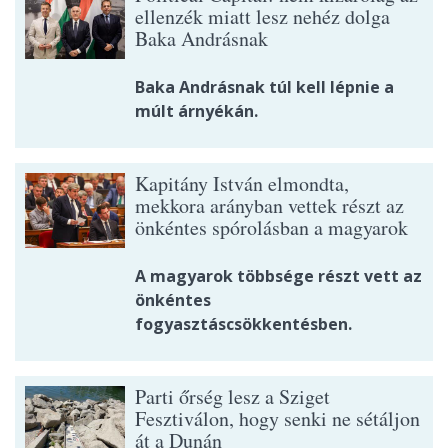
ellenzék miatt lesz nehéz dolga
Baka Andrásnak
Baka Andrásnak túl kell lépnie a
múlt árnyékán.
Kapitány István elmondta,
mekkora arányban vettek részt az
önkéntes spórolásban a magyarok
A magyarok többsége részt vett az
önkéntes
fogyasztáscsökkentésben.
Parti őrség lesz a Sziget
Fesztiválon, hogy senki ne sétáljon
át a Dunán