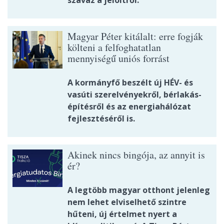
szavaz a jelöltről.
Magyar Péter kitálalt: erre fogják
költeni a felfoghatatlan
mennyiségű uniós forrást
A kormányfő beszélt új HÉV- és
vasúti szerelvényekről, bérlakás-
építésről és az energiahálózat
fejlesztéséről is.
Akinek nincs bingója, az annyit is
ér?
A legtöbb magyar otthont jelenleg
nem lehet elviselhető szintre
hűteni, új értelmet nyert a