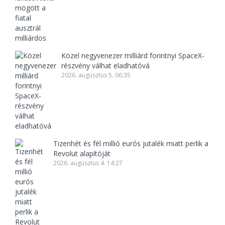
Közel negyvenezer milliárd forintnyi SpaceX-
részvény válhat eladhatóvá
2026. augusztus 5. 06:35
Tizenhét és fél millió eurós jutalék miatt perlik a
Revolut alapítóját
2026. augusztus 4. 14:27