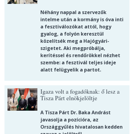
Néhány nappal a szervezők
intelme után a kormány is óva inti
a fesztiválozókat attól, hogy
gyalog, a folyón keresztül
közelítsék meg a Hajógyári-
szigetet. Aki megpróbálja,
kerítéssel és rendőrökkel nézhet
szembe: a fesztivál teljes ideje
alatt felügyelik a partot.
Igaza volt a fogadóknak: ő lesz a
Tisza Párt elnökjelöltje
A Tisza Párt Dr. Baka Andrást
javasolja a pozícióra, az
Országgyűlés hivatalosan kedden