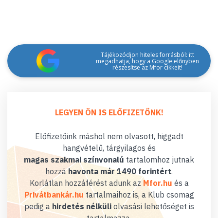
Tájékozódjon hiteles forrásból: itt
megadhatja, hogy a Google előnyben
részesítse az Mfor cikkeit!
LEGYEN ÖN IS ELŐFIZETŐNK!
Előfizetőink máshol nem olvasott, higgadt
hangvételű, tárgyilagos és
magas szakmai színvonalú
tartalomhoz jutnak
hozzá
havonta már 1490 forintért
.
Korlátlan hozzáférést adunk az
Mfor.hu
és a
Privátbankár.hu
tartalmaihoz is, a Klub csomag
pedig a
hirdetés nélküli
olvasási lehetőséget is