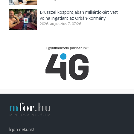
Brüsszel központjában milliárdokért vett
volna ingatlant az Orbán-kormány
2026. augusztus 7. 07:26
Együttműködő partnerünk:
Írjon nekünk!