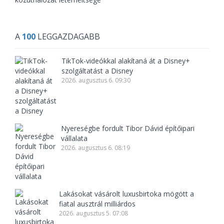
A
100
LEGGAZDAGABB
TikTok-videókkal alakítaná át a Disney+
szolgáltatást a Disney
2026. augusztus 6. 09:30
Nyereségbe fordult Tibor Dávid építőipari
vállalata
2026. augusztus 6. 08:19
Lakásokat vásárolt luxusbirtoka mögött a
fiatal ausztrál milliárdos
2026. augusztus 5. 07:08