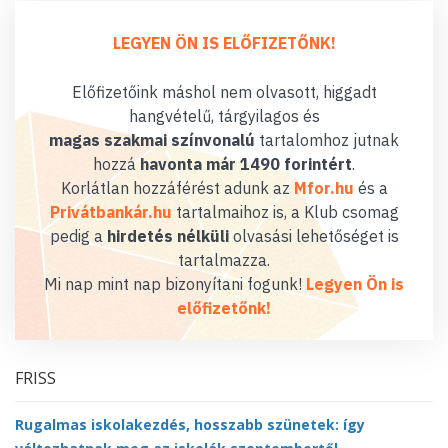
LEGYEN ÖN IS ELŐFIZETŐNK!
Előfizetőink máshol nem olvasott, higgadt
hangvételű, tárgyilagos és
magas szakmai színvonalú
tartalomhoz jutnak
hozzá
havonta már 1490 forintért
.
Korlátlan hozzáférést adunk az
Mfor.hu
és a
Privátbankár.hu
tartalmaihoz is, a Klub csomag
pedig a
hirdetés nélküli
olvasási lehetőséget is
tartalmazza.
Mi nap mint nap bizonyítani fogunk!
Legyen Ön is
előfizetőnk!
FRISS
Rugalmas iskolakezdés, hosszabb szünetek: így