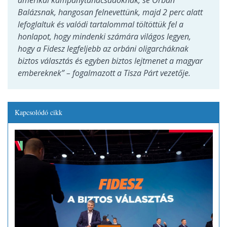
amerikai kampánytanácsadóknak, se Orbán
Balázsnak, hangosan felnevettünk, majd 2 perc alatt
lefoglaltuk és valódi tartalommal töltöttük fel a
honlapot, hogy mindenki számára világos legyen,
hogy a Fidesz legfeljebb az orbáni oligarcháknak
biztos választás és egyben biztos lejtmenet a magyar
embereknek” – fogalmazott a Tisza Párt vezetője.
Kapcsolódó cikk