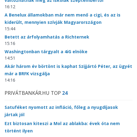
változhatnak meg az iskolák szeptembertől
16:12
A Benelux államokban már nem menő a cigi, és az is
kiderült, mennyien szívják Magyarországon
15:44
Betett az árfolyamhatás a Richternek
15:16
Washingtonban tárgyalt a 4iG elnöke
14:51
Akár három év börtönt is kaphat Szijjártó Péter, az ügyét
már a BRFK vizsgálja
14:16
PRIVÁTBANKÁR.HU TOP
24
Satuféket nyomott az infláció, főleg a nyugdíjasok
jártak jól
Ezt biztosan kiteszi a Mol az ablakba: évek óta nem
történt ilyen