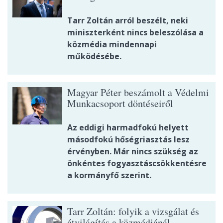
Tarr Zoltán arról beszélt, neki
miniszterként nincs beleszólása a
közmédia mindennapi
működésébe.
Magyar Péter beszámolt a Védelmi
Munkacsoport döntéseiről
Az eddigi harmadfokú helyett
másodfokú hőségriasztás lesz
érvényben. Már nincs szükség az
önkéntes fogyasztáscsökkentésre
a kormányfő szerint.
Tarr Zoltán: folyik a vizsgálat és
átvilágítás a közmédiánál