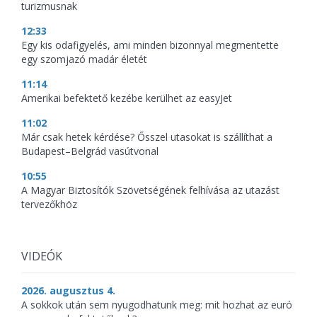
turizmusnak
12:33
Egy kis odafigyelés, ami minden bizonnyal megmentette
egy szomjazó madár életét
11:14
Amerikai befektető kezébe kerülhet az easyJet
11:02
Már csak hetek kérdése? Ősszel utasokat is szállíthat a
Budapest–Belgrád vasútvonal
10:55
A Magyar Biztosítók Szövetségének felhívása az utazást
tervezőkhöz
VIDEÓK
2026. augusztus 4.
A sokkok után sem nyugodhatunk meg: mit hozhat az euró