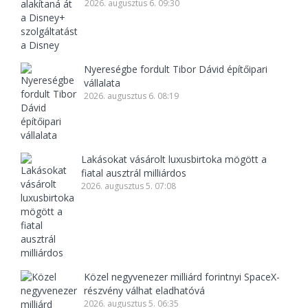
2026. augusztus 6. 09:30
Nyereségbe fordult Tibor Dávid építőipari
vállalata
2026. augusztus 6. 08:19
Lakásokat vásárolt luxusbirtoka mögött a
fiatal ausztrál milliárdos
2026. augusztus 5. 07:08
Közel negyvenezer milliárd forintnyi SpaceX-
részvény válhat eladhatóvá
2026. augusztus 5. 06:35