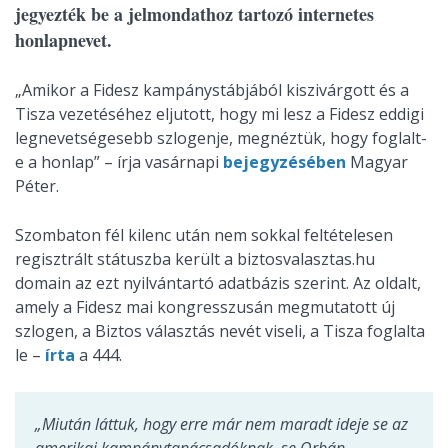
jegyezték be a jelmondathoz tartozó internetes
honlapnevet.
„Amikor a Fidesz kampánystábjából kiszivárgott és a
Tisza vezetéséhez eljutott, hogy mi lesz a Fidesz eddigi
legnevetségesebb szlogenje, megnéztük, hogy foglalt-
e a honlap” – írja vasárnapi
bejegyzésében
Magyar
Péter.
Szombaton fél kilenc után nem sokkal feltételesen
regisztrált státuszba került a biztosvalasztas.hu
domain az ezt nyilvántartó adatbázis szerint. Az oldalt,
amely a Fidesz mai kongresszusán megmutatott új
szlogen, a Biztos választás nevét viseli, a Tisza foglalta
le –
írta
a 444.
„Miután láttuk, hogy erre már nem maradt ideje se az