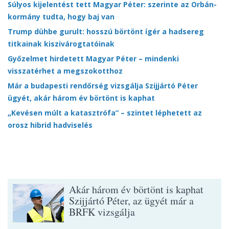
Súlyos kijelentést tett Magyar Péter: szerinte az Orbán-
kormány tudta, hogy baj van
Trump dühbe gurult: hosszú börtönt ígér a hadsereg
titkainak kiszivárogtatóinak
Győzelmet hirdetett Magyar Péter – mindenki
visszatérhet a megszokotthoz
Már a budapesti rendőrség vizsgálja Szijjártó Péter
ügyét, akár három év börtönt is kaphat
„Kevésen múlt a katasztrófa” – szintet léphetett az
orosz hibrid hadviselés
Akár három év börtönt is kaphat
Szijjártó Péter, az ügyét már a
BRFK vizsgálja