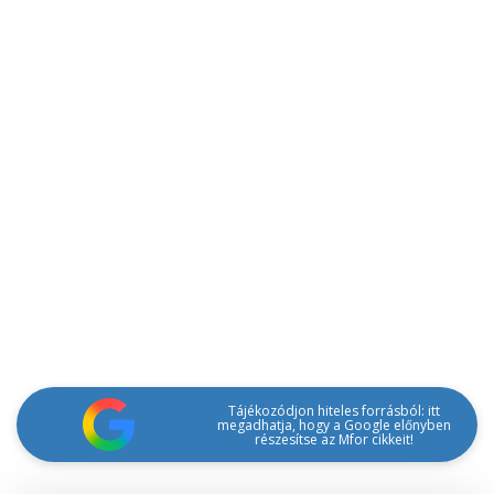
Tájékozódjon hiteles forrásból: itt
megadhatja, hogy a Google előnyben
részesítse az Mfor cikkeit!