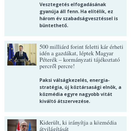
Vesztegetés elfogadásának
gyanúja áll fenn. Ha elítélik, ez
három év szabadságvesztéssel is
büntethető.
500 milliárd forint feletti kár érheti
idén a gazdákat, léptek Magyar
Péterék – kormányzati tájékoztató
percről percre!
Paksi válságkezelés, energia-
stratégia, új köztársasági elnök, a
közmédia egyre nagyobb vitát
kiváltó átszervezése.
Kiderült, ki irányítja a közmédia
átvilágítását