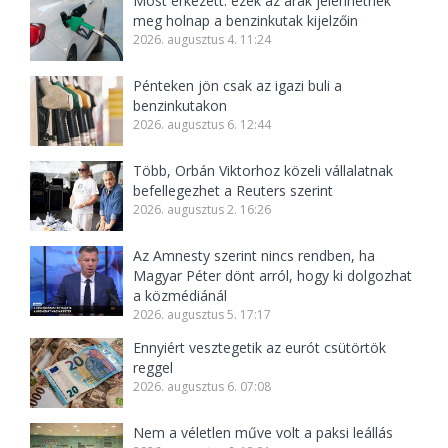
Most érkezett: ezek az árak jelenhetnek
meg holnap a benzinkutak kijelzőin
2026. augusztus 4. 11:24
Pénteken jön csak az igazi buli a
benzinkutakon
2026. augusztus 6. 12:44
Több, Orbán Viktorhoz közeli vállalatnak
befellegezhet a Reuters szerint
2026. augusztus 2. 16:26
Az Amnesty szerint nincs rendben, ha
Magyar Péter dönt arról, hogy ki dolgozhat
a közmédiánál
2026. augusztus 5. 17:17
Ennyiért vesztegetik az eurót csütörtök
reggel
2026. augusztus 6. 07:08
Nem a véletlen műve volt a paksi leállás