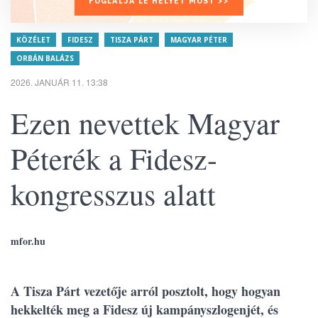
FOGLALJA LE HELYÉT MOST >>
KÖZÉLET
FIDESZ
TISZA PÁRT
MAGYAR PÉTER
ORBÁN BALÁZS
2026. JANUÁR 11. 13:38
Ezen nevettek Magyar
Péterék a Fidesz-
kongresszus alatt
mfor.hu
A Tisza Párt vezetője arról posztolt, hogy hogyan
hekkelték meg a Fidesz új kampányszlogenjét, és