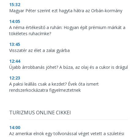
15:32
Magyar Péter szerint ezt hagyta hátra az Orbán-kormány
14:05
A néma értékesítő a ruhán: Hogyan épít prémium márkát a
tökéletes ruhacímke?
13:45
Visszatér az élet a zalai gyárba
12:44
Újabb árrobbanás jöhet? A búza, az olaj és a cukor is drágul
12:23
A paksi leállás csak a kezdet? Évek óta ismert
rendszerkockázatra figyelmeztetnek
TURIZMUS ONLINE CIKKEI
14:00
Az amerikai elnök egy tollvonással véget vetett a születési