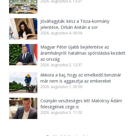
2026. augusztus 6. 13:21
Jóváhagyták: kész a Tisza-kormány
jelentése, Orbán Anitán a sor
2026. augusztus 4. 06:58
Magyar Péter újabb bejelentése az
áramhiányról: hatalmas spórolásba kezdett
az ország
2026. augusztus 2. 12:37
Akkora a baj, hogy az emelkedő benzinár
már nem is aggasztja az embereket
2026. augusztus 1. 05:56
Csúnyán veszteséges lett Matolcsy Ádám
feleségének cége is
2026. augusztus 3. 11:02