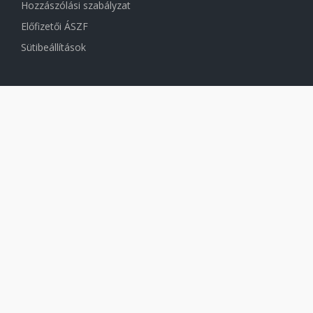
Hozzászólási szabályzat
Előfizetői ÁSZF
Sütibeállítások