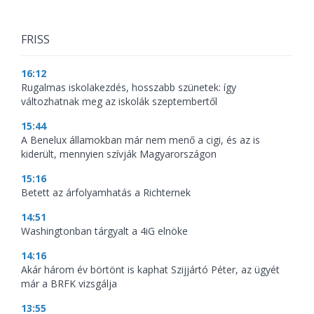
FRISS
16:12
Rugalmas iskolakezdés, hosszabb szünetek: így
változhatnak meg az iskolák szeptembertől
15:44
A Benelux államokban már nem menő a cigi, és az is
kiderült, mennyien szívják Magyarországon
15:16
Betett az árfolyamhatás a Richternek
14:51
Washingtonban tárgyalt a 4iG elnöke
14:16
Akár három év börtönt is kaphat Szijjártó Péter, az ügyét
már a BRFK vizsgálja
13:55