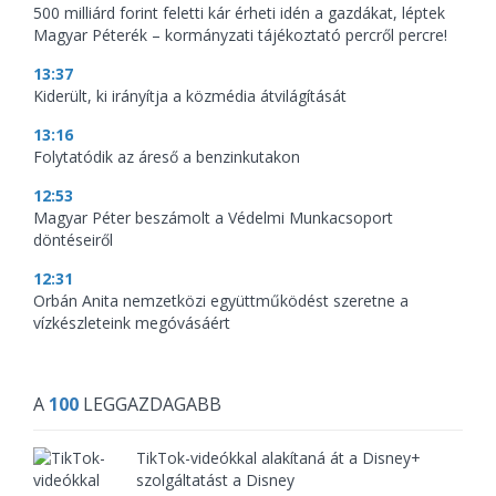
500 milliárd forint feletti kár érheti idén a gazdákat, léptek
Magyar Péterék – kormányzati tájékoztató percről percre!
13:37
Kiderült, ki irányítja a közmédia átvilágítását
13:16
Folytatódik az áreső a benzinkutakon
12:53
Magyar Péter beszámolt a Védelmi Munkacsoport
döntéseiről
12:31
Orbán Anita nemzetközi együttműködést szeretne a
vízkészleteink megóvásáért
A
100
LEGGAZDAGABB
TikTok-videókkal alakítaná át a Disney+
szolgáltatást a Disney