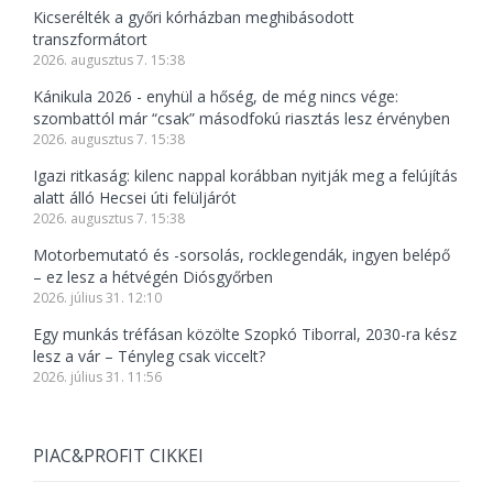
Kicserélték a győri kórházban meghibásodott
transzformátort
2026. augusztus 7. 15:38
Kánikula 2026 - enyhül a hőség, de még nincs vége:
szombattól már “csak” másodfokú riasztás lesz érvényben
2026. augusztus 7. 15:38
Igazi ritkaság: kilenc nappal korábban nyitják meg a felújítás
alatt álló Hecsei úti felüljárót
2026. augusztus 7. 15:38
Motorbemutató és -sorsolás, rocklegendák, ingyen belépő
– ez lesz a hétvégén Diósgyőrben
2026. július 31. 12:10
Egy munkás tréfásan közölte Szopkó Tiborral, 2030-ra kész
lesz a vár – Tényleg csak viccelt?
2026. július 31. 11:56
PIAC&PROFIT CIKKEI