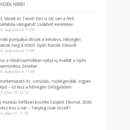
VIDÉK HÍREI
l, Váradi és Tanoh Dez is ott van a férfi
sárlabda-válogatott szűkített keretében
6. augusztus 6. 17:09
rokk pompába öltözik a belváros: hétvégén
ndezik meg a XXXIII. Győri Barokk Esküvőt
6. augusztus 6. 17:09
tra: a Vásárcsarnokban nyitja új évadát a Győri
lharmonikus Zenekar
6. augusztus 6. 17:09
torbemutató és -sorsolás, rocklegendák, ingyen
lépő – ez lesz a hétvégén Diósgyőrben
6. július 31. 12:10
y munkás tréfásan közölte Szopkó Tiborral, 2030-
kész lesz a vár – Tényleg csak viccelt?
6. július 31. 11:56