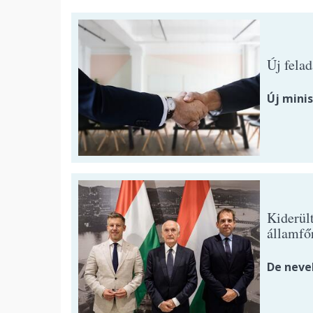
Új felad
Új minis
Kiderül
államfő
De neve