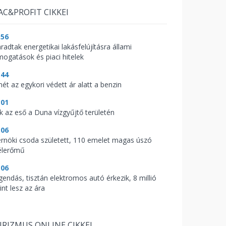
AC&PROFIT CIKKEI
:56
radtak energetikai lakásfelújításra állami
mogatások és piaci hitelek
:44
mét az egykori védett ár alatt a benzin
:01
ik az eső a Duna vízgyűjtő területén
:06
rnöki csoda született, 110 emelet magas úszó
élerőmű
:06
gendás, tisztán elektromos autó érkezik, 8 millió
int lesz az ára
RIZMUS ONLINE CIKKEI