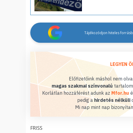
Tájékozódjon hiteles forrásbó
LEGYEN Ö
Előfizetőink máshol nem olvas
magas szakmai színvonalú
tartalom
Korlátlan hozzáférést adunk az
Mfor.hu
é
pedig a
hirdetés nélküli
o
Mi nap mint nap bizonyítan
FRISS