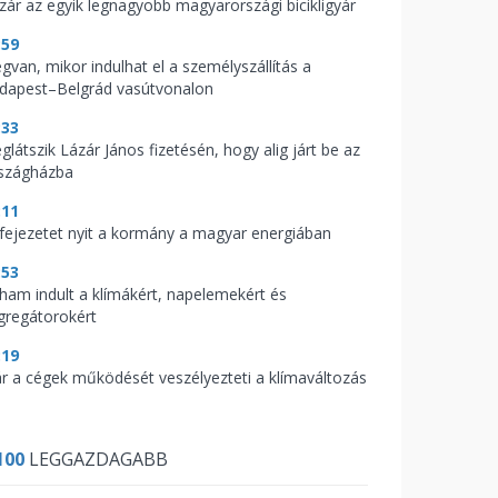
zár az egyik legnagyobb magyarországi bicikligyár
:59
gvan, mikor indulhat el a személyszállítás a
dapest–Belgrád vasútvonalon
:33
glátszik Lázár János fizetésén, hogy alig járt be az
szágházba
:11
 fejezetet nyit a kormány a magyar energiában
:53
ham indult a klímákért, napelemekért és
gregátorokért
:19
r a cégek működését veszélyezteti a klímaváltozás
100
LEGGAZDAGABB