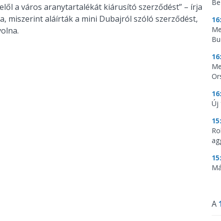
Be
lől a város aranytartalékát kiárusító szerződést” – írja
, miszerint aláírták a mini Dubajról szóló szerződést,
16
Me
volna.
Bu
16
Me
Or
16
Új
15
Ro
ag
15
Má
A