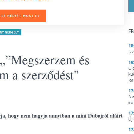
 LE HELYÉT MOST >>
FR
NY GERGELY
18
Iz
 „”Megszerzem és
18
Ol
m a szerződést"
ku
Ra
17
Ne
ir
17
ja, hogy nem hagyja annyiban a mini Dubajról aláírt
Új 
17