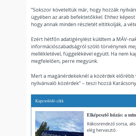
"Sokszor követeltük már, hogy hozzák nyilvá
ügyében az arab befektetőkkel. Ehhez képest 
hogy annak minden részletét eltitkolják, a vét
Ezért hétfőn adatigénylést küldtem a MÁV-na
információszabadságról szóló törvénynek me
mellékletével, függelékével együtt. Ha nem 
megfelelően, perre megyünk.
Mert a magánérdekeknél a közérdek előrébb v
nyilvánvaló közérdek" – teszi hozzá Karácson
Kapcsolódó cikk
Elképesztő húzás: a mi
Rákosrendező sorsa, alis
elég hervasztó.