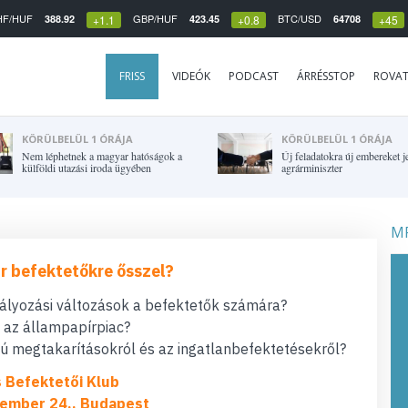
HF/HUF
GBP/HUF
BTC/USD
388.92
423.45
64708
+1.1
+0.8
+45
FRISS
VIDEÓK
PODCAST
ÁRRÉSSTOP
ROVA
KÖRÜLBELÜL 1 ÓRÁJA
KÖRÜLBELÜL 1 ÓRÁJA
Nem léphetnek a magyar hatóságok a
Új feladatokra új embereket je
külföldi utazási iroda ügyében
agrárminiszter
MF
r befektetőkre ősszel?
bályozási változások a befektetők számára?
t az állampapírpiac?
 megtakarításokról és az ingatlanbefektetésekről?
s Befektetői Klub
ember 24., Budapest