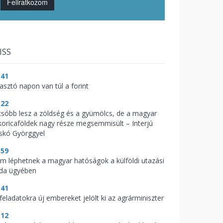
Feliratkozom
ISS
:41
zasztó napon van túl a forint
:22
csóbb lesz a zöldség és a gyümölcs, de a magyar
koricaföldek nagy része megsemmisült – Interjú
skó Györggyel
:59
m léphetnek a magyar hatóságok a külföldi utazási
oda ügyében
:41
feladatokra új embereket jelölt ki az agrárminiszter
:12