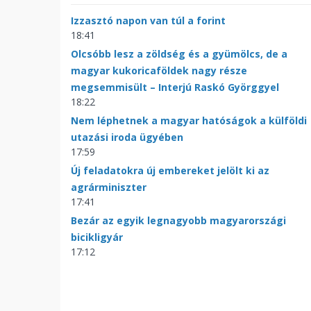
Izzasztó napon van túl a forint
18:41
Olcsóbb lesz a zöldség és a gyümölcs, de a
magyar kukoricaföldek nagy része
megsemmisült – Interjú Raskó Györggyel
18:22
Nem léphetnek a magyar hatóságok a külföldi
utazási iroda ügyében
17:59
Új feladatokra új embereket jelölt ki az
agrárminiszter
17:41
Bezár az egyik legnagyobb magyarországi
bicikligyár
17:12