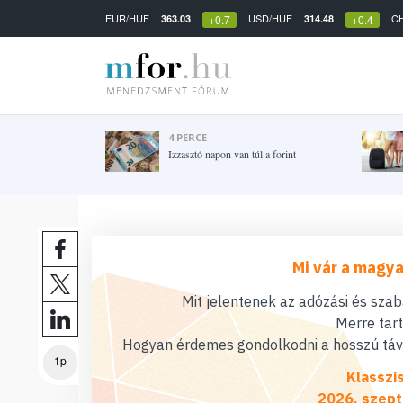
EUR/HUF
USD/HUF
C
363.03
314.48
+0.7
+0.4
4 PERCE
Izzasztó napon van túl a forint
Mi vár a magya
Mit jelentenek az adózási és sza
Merre tar
Hogyan érdemes gondolkodni a hosszú távú
1p
Klasszi
2026. szept