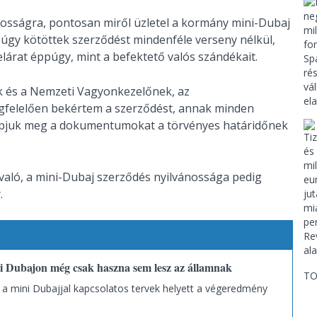
nosságra, pontosan miről üzletel a kormány mini-Dubaj
úgy kötöttek szerződést mindenféle verseny nélkül,
elárat éppúgy, mint a befektető valós szándékait.
k és a Nemzeti Vagyonkezelőnek, az
gfelelően bekértem a szerződést, annak minden
kapjuk meg a dokumentumokat a törvényes határidőnek
aló, a mini-Dubaj szerződés nyilvánossága pedig
y.
ni Dubajon még csak haszna sem lesz az államnak
TO
 a mini Dubajjal kapcsolatos tervek helyett a végeredmény