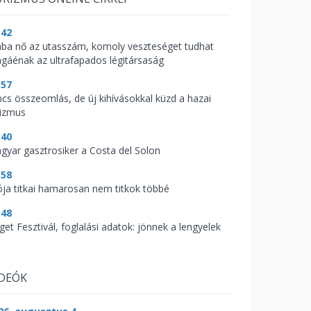
:42
ába nő az utasszám, komoly veszteséget tudhat
gáénak az ultrafapados légitársaság
:57
ncs összeomlás, de új kihívásokkal küzd a hazai
rizmus
:40
gyar gasztrosiker a Costa del Solon
:58
ója titkai hamarosan nem titkok többé
:48
get Fesztivál, foglalási adatok: jönnek a lengyelek
IDEÓK