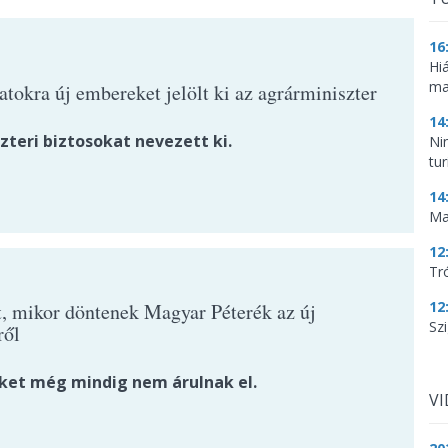
16
Hi
ma
atokra új embereket jelölt ki az agrárminiszter
14
zteri biztosokat nevezett ki.
Ni
tu
14
Ma
12
Tr
12
t, mikor döntenek Magyar Péterék az új
Szi
ről
ket még mindig nem árulnak el.
V