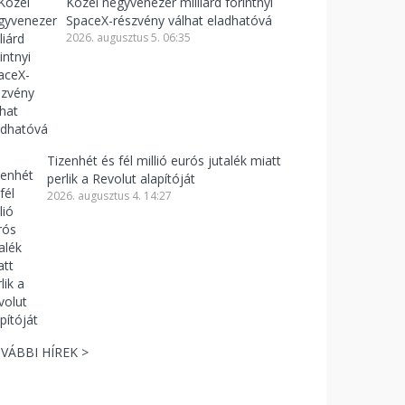
Közel negyvenezer milliárd forintnyi
SpaceX-részvény válhat eladhatóvá
2026. augusztus 5. 06:35
Tizenhét és fél millió eurós jutalék miatt
perlik a Revolut alapítóját
2026. augusztus 4. 14:27
VÁBBI HÍREK >