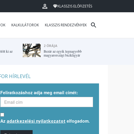
KLASSZIS ELŐFIZETÉS
TOK
KALKULÁTOROK
KLASSZIS RENDEZVÉNYEK
2 ÓRÁJA
lölt ki az
Bezár az egyik legnagyobb
magyarországi bicikligyár
OR HÍRLEVÉL
Feliratkozáshoz adja meg email címét:
Az
elfogadom.
adatkezelési nyilatkozatot