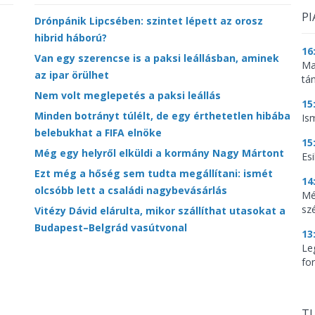
PI
Drónpánik Lipcsében: szintet lépett az orosz
hibrid háború?
16
Van egy szerencse is a paksi leállásban, aminek
Ma
az ipar örülhet
tá
Nem volt meglepetés a paksi leállás
15
Minden botrányt túlélt, de egy érthetetlen hibába
Is
belebukhat a FIFA elnöke
15
Még egy helyről elküldi a kormány Nagy Mártont
Es
Ezt még a hőség sem tudta megállítani: ismét
14
olcsóbb lett a családi nagybevásárlás
Mé
sz
Vitézy Dávid elárulta, mikor szállíthat utasokat a
Budapest–Belgrád vasútvonal
13
Le
for
TU