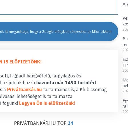
A 
Per
ko
202
l: itt megadhatja, hogy a Google előnyben részesítse az Mfor cikkeit!
Ba
re
202
Ex
N IS ELŐFIZETŐNK!
Fi
202
ott, higgadt hangvételű, tárgyilagos és
Mo
hoz jutnak hozzá
havonta már 1490 forintért
.
be
s a
Privátbankár.hu
tartalmaihoz is, a Klub csomag
202
lvasási lehetőséget is tartalmazza.
Eg
i fogunk!
Legyen Ön is előfizetőnk!
ra 
202
PRIVÁTBANKÁR.HU TOP
24