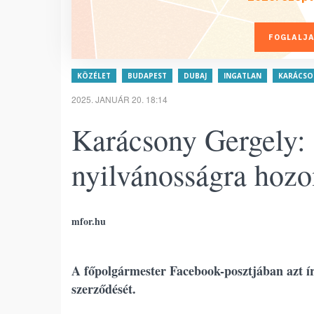
FOGLALJA
KÖZÉLET
BUDAPEST
DUBAJ
INGATLAN
KARÁCSO
2025. JANUÁR 20. 18:14
Karácsony Gergely:
nyilvánosságra hozo
mfor.hu
A főpolgármester Facebook-posztjában azt ír
szerződését.