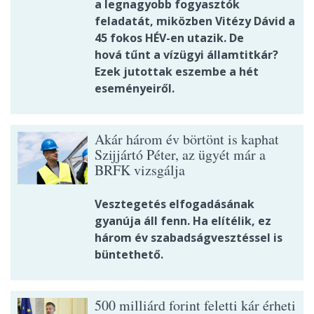
a legnagyobb fogyasztók
feladatát, miközben Vitézy Dávid a
45 fokos HÉV-en utazik. De
hová tűnt a vízügyi államtitkár?
Ezek jutottak eszembe a hét
eseményeiről.
Akár három év börtönt is kaphat
Szijjártó Péter, az ügyét már a
BRFK vizsgálja
Vesztegetés elfogadásának
gyanúja áll fenn. Ha elítélik, ez
három év szabadságvesztéssel is
büntethető.
500 milliárd forint feletti kár érheti