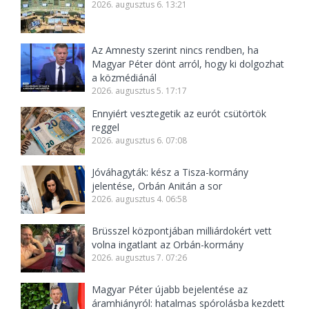
2026. augusztus 6. 13:21
Az Amnesty szerint nincs rendben, ha
Magyar Péter dönt arról, hogy ki dolgozhat
a közmédiánál
2026. augusztus 5. 17:17
Ennyiért vesztegetik az eurót csütörtök
reggel
2026. augusztus 6. 07:08
Jóváhagyták: kész a Tisza-kormány
jelentése, Orbán Anitán a sor
2026. augusztus 4. 06:58
Brüsszel központjában milliárdokért vett
volna ingatlant az Orbán-kormány
2026. augusztus 7. 07:26
Magyar Péter újabb bejelentése az
áramhiányról: hatalmas spórolásba kezdett