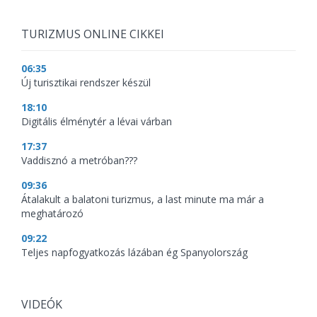
TURIZMUS ONLINE CIKKEI
06:35
Új turisztikai rendszer készül
18:10
Digitális élménytér a lévai várban
17:37
Vaddisznó a metróban???
09:36
Átalakult a balatoni turizmus, a last minute ma már a
meghatározó
09:22
Teljes napfogyatkozás lázában ég Spanyolország
VIDEÓK