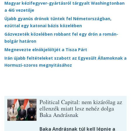
Magyar kézifegyver-gyártásról tárgyalt Washingtonban
a 4iG vezetője
Újabb gyanús drónok tűntek fel Németországban,
ezúttal egy katonai bázis közelében
Gázvezeték közelében robbant fel egy drón a román-
bolgár határon
Megnevezte elnökjelöltjét a Tisza Párt
Irán újabb feltételeket szabott az Egyesült Államoknak a
Hormuzi-szoros megnyitásához
Political Capital: nem kizárólag az
ellenzék miatt lesz nehéz dolga
Baka Andrásnak
Baka Andrásnak túl kell lépnie a