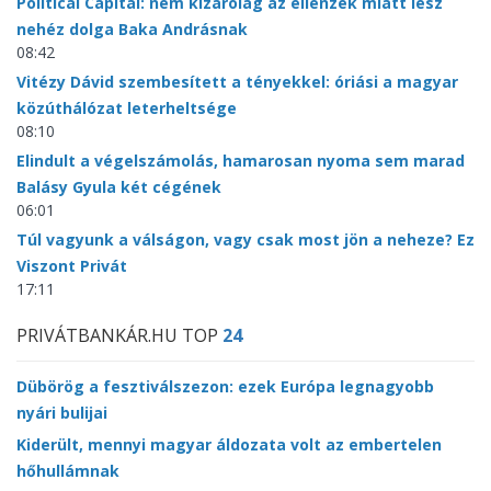
Political Capital: nem kizárólag az ellenzék miatt lesz
nehéz dolga Baka Andrásnak
08:42
Vitézy Dávid szembesített a tényekkel: óriási a magyar
közúthálózat leterheltsége
08:10
Elindult a végelszámolás, hamarosan nyoma sem marad
Balásy Gyula két cégének
06:01
Túl vagyunk a válságon, vagy csak most jön a neheze? Ez
Viszont Privát
17:11
PRIVÁTBANKÁR.HU TOP
24
Dübörög a fesztiválszezon: ezek Európa legnagyobb
nyári bulijai
Kiderült, mennyi magyar áldozata volt az embertelen
hőhullámnak