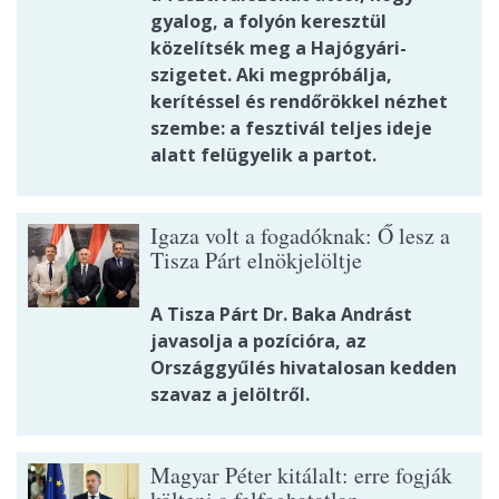
gyalog, a folyón keresztül
közelítsék meg a Hajógyári-
szigetet. Aki megpróbálja,
kerítéssel és rendőrökkel nézhet
szembe: a fesztivál teljes ideje
alatt felügyelik a partot.
Igaza volt a fogadóknak: Ő lesz a
Tisza Párt elnökjelöltje
A Tisza Párt Dr. Baka Andrást
javasolja a pozícióra, az
Országgyűlés hivatalosan kedden
szavaz a jelöltről.
Magyar Péter kitálalt: erre fogják