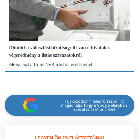
Döntött a választási bizottság: itt van a hivatalos
végeredmény a listás szavazatokról
Megállapította az NVB a listás eredményt.
Tájékozódjon hiteles forrásból: itt
megadhatja, hogy a Google előnyben
részesítse az Mfor cikkeit!
LEGYEN ÖN IS ELŐFIZETŐNK!