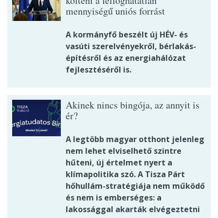
költeni a felfoghatatlan
mennyiségű uniós forrást
A kormányfő beszélt új HÉV- és
vasúti szerelvényekről, bérlakás-
építésről és az energiahálózat
fejlesztéséről is.
Akinek nincs bingója, az annyit is
ér?
A legtöbb magyar otthont jelenleg
nem lehet elviselhető szintre
hűteni, új értelmet nyert a
klímapolitika szó. A Tisza Párt
hőhullám-stratégiája nem működő
és nem is emberséges: a
lakossággal akarták elvégeztetni