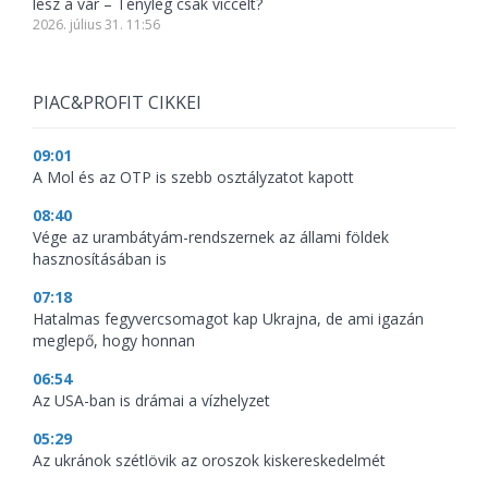
lesz a vár – Tényleg csak viccelt?
2026. július 31. 11:56
PIAC&PROFIT CIKKEI
09:01
A Mol és az OTP is szebb osztályzatot kapott
08:40
Vége az urambátyám-rendszernek az állami földek
hasznosításában is
07:18
Hatalmas fegyvercsomagot kap Ukrajna, de ami igazán
meglepő, hogy honnan
06:54
Az USA-ban is drámai a vízhelyzet
05:29
Az ukránok szétlövik az oroszok kiskereskedelmét