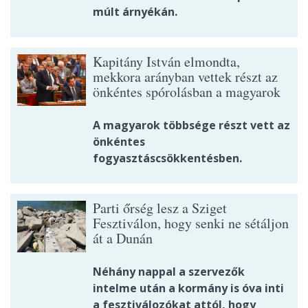
múlt árnyékán.
Kapitány István elmondta,
mekkora arányban vettek részt az
önkéntes spórolásban a magyarok
A magyarok többsége részt vett az
önkéntes
fogyasztáscsökkentésben.
Parti őrség lesz a Sziget
Fesztiválon, hogy senki ne sétáljon
át a Dunán
Néhány nappal a szervezők
intelme után a kormány is óva inti
a fesztiválozókat attól, hogy