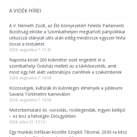
A VIDÉK HÍREI
A V. Németh Zsolt, az Élő Környezetért Felelős Parlamenti
Bizottság elnöke a Szombathelyen megtartott pártpolitikai
cirkusszá silányult ülés után eddig mindössze egyszer hívta
össze a testületet
2026. augusztus 7. 17:41
Naponta közel 200 köbméter vizet engedett el a
szombathelyi Órásház mellett az a távhővezeték, amit
most egy hét alatt vadonatújra cserélnek a szakemberek
2026. augusztus 7. 16:58
Közösségek, kultúrák és különleges élmények a jubileumi
Savaria Történelmi Karneválon
2026. augusztus 7. 16:58
Motorbemutató és -sorsolás, rocklegendák, ingyen belépő
– ez lesz a hétvégén Diósgyőrben
2026. július 31. 12:10
Egy munkás tréfásan közölte Szopkó Tiborral, 2030-ra kész