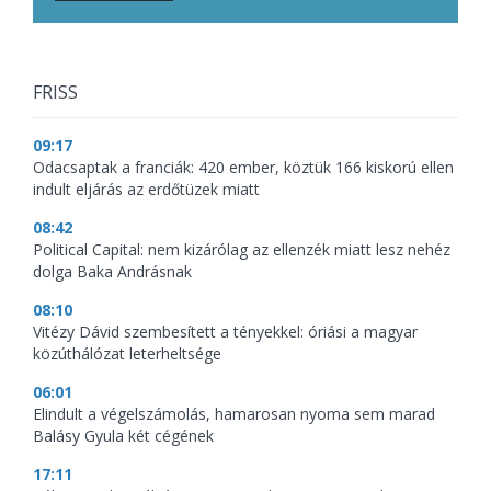
FRISS
09:17
Odacsaptak a franciák: 420 ember, köztük 166 kiskorú ellen
indult eljárás az erdőtüzek miatt
08:42
Political Capital: nem kizárólag az ellenzék miatt lesz nehéz
dolga Baka Andrásnak
08:10
Vitézy Dávid szembesített a tényekkel: óriási a magyar
közúthálózat leterheltsége
06:01
Elindult a végelszámolás, hamarosan nyoma sem marad
Balásy Gyula két cégének
17:11