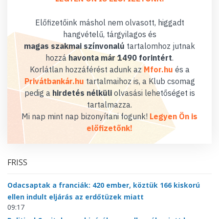
Előfizetőink máshol nem olvasott, higgadt
hangvételű, tárgyilagos és
magas szakmai színvonalú
tartalomhoz jutnak
hozzá
havonta már 1490 forintért
.
Korlátlan hozzáférést adunk az
Mfor.hu
és a
Privátbankár.hu
tartalmaihoz is, a Klub csomag
pedig a
hirdetés nélküli
olvasási lehetőséget is
tartalmazza.
Mi nap mint nap bizonyítani fogunk!
Legyen Ön is
előfizetőnk!
FRISS
Odacsaptak a franciák: 420 ember, köztük 166 kiskorú
ellen indult eljárás az erdőtüzek miatt
09:17