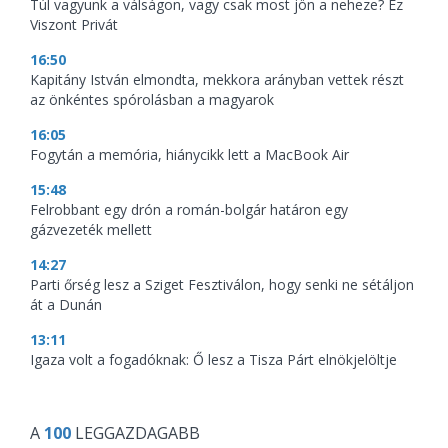
Túl vagyunk a válságon, vagy csak most jön a neheze? Ez
Viszont Privát
16:50
Kapitány István elmondta, mekkora arányban vettek részt
az önkéntes spórolásban a magyarok
16:05
Fogytán a memória, hiánycikk lett a MacBook Air
15:48
Felrobbant egy drón a román-bolgár határon egy
gázvezeték mellett
14:27
Parti őrség lesz a Sziget Fesztiválon, hogy senki ne sétáljon
át a Dunán
13:11
Igaza volt a fogadóknak: Ő lesz a Tisza Párt elnökjelöltje
A
100
LEGGAZDAGABB