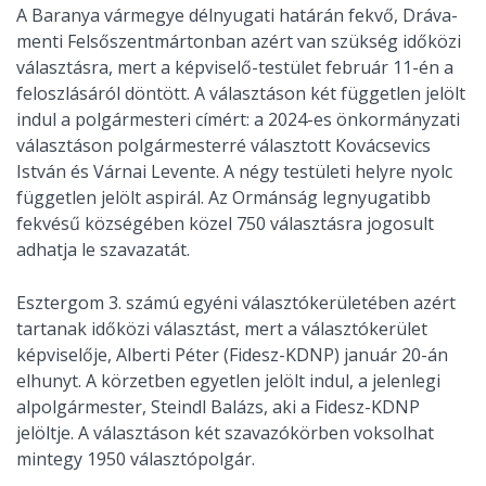
A Baranya vármegye délnyugati határán fekvő, Dráva-
menti Felsőszentmártonban azért van szükség időközi
választásra, mert a képviselő-testület február 11-én a
feloszlásáról döntött. A választáson két független jelölt
indul a polgármesteri címért: a 2024-es önkormányzati
választáson polgármesterré választott Kovácsevics
István és Várnai Levente. A négy testületi helyre nyolc
független jelölt aspirál. Az Ormánság legnyugatibb
fekvésű községében közel 750 választásra jogosult
adhatja le szavazatát.
Esztergom 3. számú egyéni választókerületében azért
tartanak időközi választást, mert a választókerület
képviselője, Alberti Péter (Fidesz-KDNP) január 20-án
elhunyt. A körzetben egyetlen jelölt indul, a jelenlegi
alpolgármester, Steindl Balázs, aki a Fidesz-KDNP
jelöltje. A választáson két szavazókörben voksolhat
mintegy 1950 választópolgár.