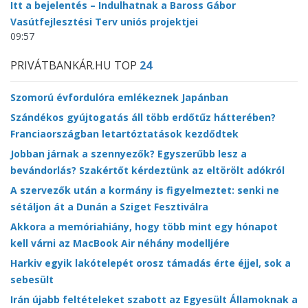
Itt a bejelentés – Indulhatnak a Baross Gábor
Vasútfejlesztési Terv uniós projektjei
09:57
PRIVÁTBANKÁR.HU TOP
24
Szomorú évfordulóra emlékeznek Japánban
Szándékos gyújtogatás áll több erdőtűz hátterében?
Franciaországban letartóztatások kezdődtek
Jobban járnak a szennyezők? Egyszerűbb lesz a
bevándorlás? Szakértőt kérdeztünk az eltörölt adókról
A szervezők után a kormány is figyelmeztet: senki ne
sétáljon át a Dunán a Sziget Fesztiválra
Akkora a memóriahiány, hogy több mint egy hónapot
kell várni az MacBook Air néhány modelljére
Harkiv egyik lakótelepét orosz támadás érte éjjel, sok a
sebesült
Irán újabb feltételeket szabott az Egyesült Államoknak a