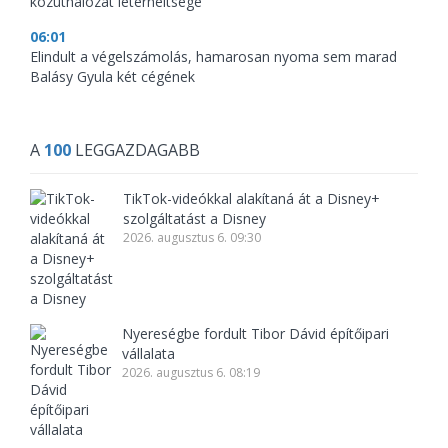
közúthálózat leterheltsége
06:01
Elindult a végelszámolás, hamarosan nyoma sem marad
Balásy Gyula két cégének
A
100
LEGGAZDAGABB
TikTok-videókkal alakítaná át a Disney+
szolgáltatást a Disney
2026. augusztus 6. 09:30
Nyereségbe fordult Tibor Dávid építőipari
vállalata
2026. augusztus 6. 08:19