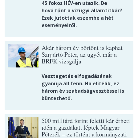
45 fokos HÉV-en utazik. De
hová tűnt a vízügyi államtitkár?
Ezek jutottak eszembe a hét
eseményeiről.
Akár három év börtönt is kaphat
Szijjártó Péter, az ügyét már a
BRFK vizsgálja
Vesztegetés elfogadásának
gyanúja áll fenn. Ha elítélik, ez
három év szabadságvesztéssel is
büntethető.
500 milliárd forint feletti kár érheti
idén a gazdákat, léptek Magyar
Péterék – ez történt a kormányzati