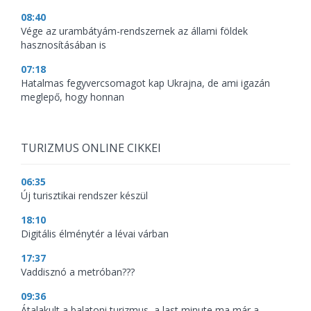
08:40
Vége az urambátyám-rendszernek az állami földek
hasznosításában is
07:18
Hatalmas fegyvercsomagot kap Ukrajna, de ami igazán
meglepő, hogy honnan
TURIZMUS ONLINE CIKKEI
06:35
Új turisztikai rendszer készül
18:10
Digitális élménytér a lévai várban
17:37
Vaddisznó a metróban???
09:36
Átalakult a balatoni turizmus, a last minute ma már a