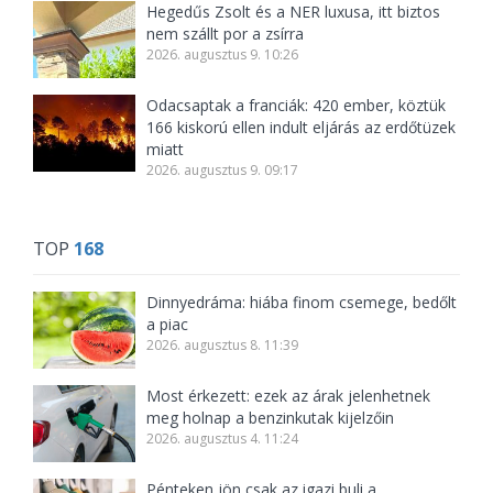
Hegedűs Zsolt és a NER luxusa, itt biztos
nem szállt por a zsírra
2026. augusztus 9. 10:26
Odacsaptak a franciák: 420 ember, köztük
166 kiskorú ellen indult eljárás az erdőtüzek
miatt
2026. augusztus 9. 09:17
TOP
168
Dinnyedráma: hiába finom csemege, bedőlt
a piac
2026. augusztus 8. 11:39
Most érkezett: ezek az árak jelenhetnek
meg holnap a benzinkutak kijelzőin
2026. augusztus 4. 11:24
Pénteken jön csak az igazi buli a