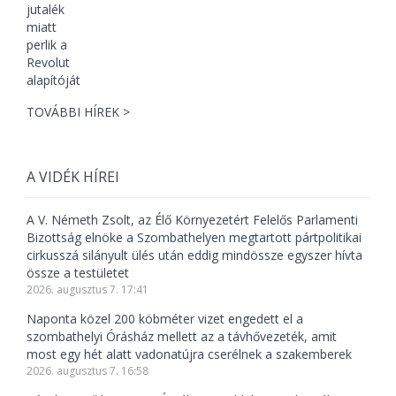
TOVÁBBI HÍREK >
A VIDÉK HÍREI
A V. Németh Zsolt, az Élő Környezetért Felelős Parlamenti
Bizottság elnöke a Szombathelyen megtartott pártpolitikai
cirkusszá silányult ülés után eddig mindössze egyszer hívta
össze a testületet
2026. augusztus 7. 17:41
Naponta közel 200 köbméter vizet engedett el a
szombathelyi Órásház mellett az a távhővezeték, amit
most egy hét alatt vadonatújra cserélnek a szakemberek
2026. augusztus 7. 16:58