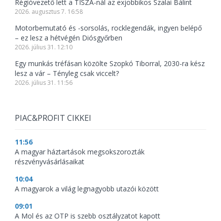
Régióvezető lett a TISZÁ-nál az exjobbikos Szalai Bálint
2026. augusztus 7. 16:58
Motorbemutató és -sorsolás, rocklegendák, ingyen belépő
– ez lesz a hétvégén Diósgyőrben
2026. július 31. 12:10
Egy munkás tréfásan közölte Szopkó Tiborral, 2030-ra kész
lesz a vár – Tényleg csak viccelt?
2026. július 31. 11:56
PIAC&PROFIT CIKKEI
11:56
A magyar háztartások megsokszorozták
részvényvásárlásaikat
10:04
A magyarok a világ legnagyobb utazói között
09:01
A Mol és az OTP is szebb osztályzatot kapott