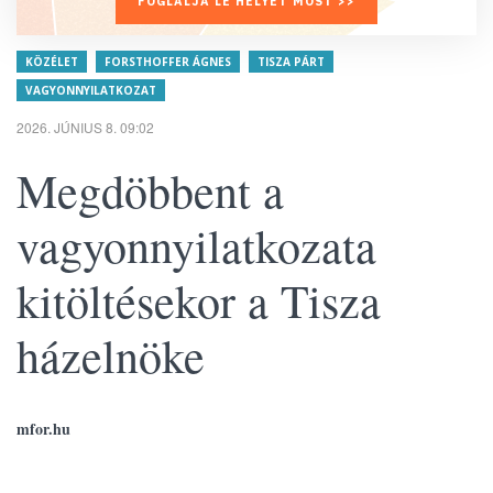
FOGLALJA LE HELYÉT MOST >>
KÖZÉLET
FORSTHOFFER ÁGNES
TISZA PÁRT
VAGYONNYILATKOZAT
2026. JÚNIUS 8. 09:02
Megdöbbent a
vagyonnyilatkozata
kitöltésekor a Tisza
házelnöke
mfor.hu