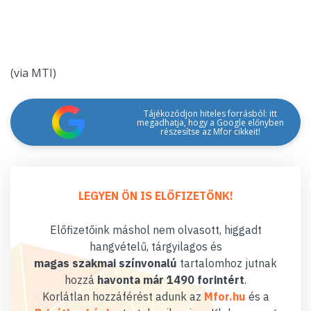
(via MTI)
Tájékozódjon hiteles forrásból: itt
megadhatja, hogy a Google előnyben
részesítse az Mfor cikkeit!
LEGYEN ÖN IS ELŐFIZETŐNK!
Előfizetőink máshol nem olvasott, higgadt
hangvételű, tárgyilagos és
magas szakmai színvonalú
tartalomhoz jutnak
hozzá
havonta már 1490 forintért
.
Korlátlan hozzáférést adunk az
Mfor.hu
és a