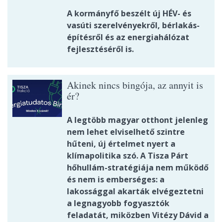
A kormányfő beszélt új HÉV- és
vasúti szerelvényekről, bérlakás-
építésről és az energiahálózat
fejlesztéséről is.
Akinek nincs bingója, az annyit is
ér?
A legtöbb magyar otthont jelenleg
nem lehet elviselhető szintre
hűteni, új értelmet nyert a
klímapolitika szó. A Tisza Párt
hőhullám-stratégiája nem működő
és nem is emberséges: a
lakossággal akarták elvégeztetni
a legnagyobb fogyasztók
feladatát, miközben Vitézy Dávid a