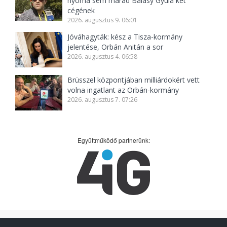
nyoma sem marad Balásy Gyula két
cégének
2026. augusztus 9. 06:01
Jóváhagyták: kész a Tisza-kormány
jelentése, Orbán Anitán a sor
2026. augusztus 4. 06:58
Brüsszel központjában milliárdokért vett
volna ingatlant az Orbán-kormány
2026. augusztus 7. 07:26
Együttműködő partnerünk: