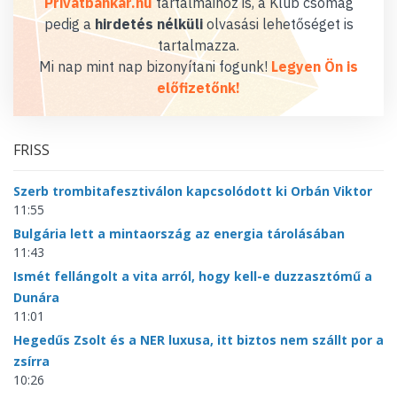
Privátbankár.hu
tartalmaihoz is, a Klub csomag
pedig a
hirdetés nélküli
olvasási lehetőséget is
tartalmazza.
Mi nap mint nap bizonyítani fogunk!
Legyen Ön is
előfizetőnk!
FRISS
Szerb trombitafesztiválon kapcsolódott ki Orbán Viktor
11:55
Bulgária lett a mintaország az energia tárolásában
11:43
Ismét fellángolt a vita arról, hogy kell-e duzzasztómű a
Dunára
11:01
Hegedűs Zsolt és a NER luxusa, itt biztos nem szállt por a
zsírra
10:26