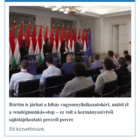
Börtön is járhat a hibás vagyonnyilatkozatokért, mától él
a vendégmunkás-stop – ez volt a kormányszóvivői
sajtótájékoztató percről percre
Élő közvetítésünk.