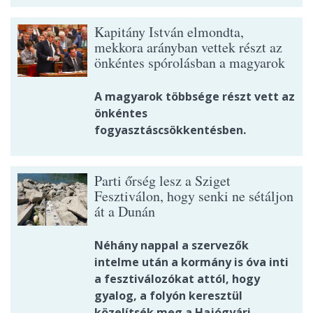
Kapitány István elmondta,
mekkora arányban vettek részt az
önkéntes spórolásban a magyarok
A magyarok többsége részt vett az
önkéntes
fogyasztáscsökkentésben.
Parti őrség lesz a Sziget
Fesztiválon, hogy senki ne sétáljon
át a Dunán
Néhány nappal a szervezők
intelme után a kormány is óva inti
a fesztiválozókat attól, hogy
gyalog, a folyón keresztül
közelítsék meg a Hajógyári-