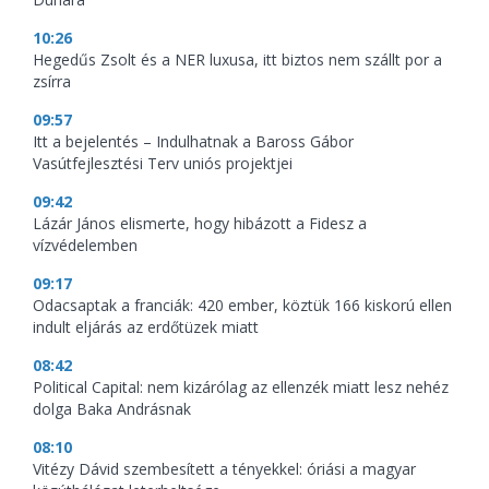
10:26
Hegedűs Zsolt és a NER luxusa, itt biztos nem szállt por a
zsírra
09:57
Itt a bejelentés – Indulhatnak a Baross Gábor
Vasútfejlesztési Terv uniós projektjei
09:42
Lázár János elismerte, hogy hibázott a Fidesz a
vízvédelemben
09:17
Odacsaptak a franciák: 420 ember, köztük 166 kiskorú ellen
indult eljárás az erdőtüzek miatt
08:42
Political Capital: nem kizárólag az ellenzék miatt lesz nehéz
dolga Baka Andrásnak
08:10
Vitézy Dávid szembesített a tényekkel: óriási a magyar