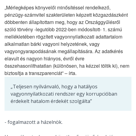
„Mérlegképes könyvelői minősítéssel rendelkező,
pénzügy-számvitel szakterületen képzett közgazdászként
döbbenten állapítottam meg, hogy az Országgyűlésről
szóló törvény -legutóbb 2022-ben módosított- 1. számú
mellékletében rögzített vagyonnyilatkozati adattartalom
alkalmatlan bárki vagyoni helyzetének, vagy
vagyongyarapodásának megállapítására. Az adatkérés
elavult és nagyon hiányos, évről évre
összehasonlíthatatlan (különösen, ha kézzel töltik ki), nem
biztosítja a transzparenciát” – írta.
„Teljesen nyilvánvaló, hogy a hatályos
vagyonnyilatkozati rendszer egy korrupcióban
érdekelt hatalom érdekét szolgálta”
- fogalmazott a házelnök.